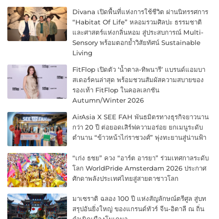
Divana เปิดพื้นที่แห่งการใช้ชีวิต ผ่านนิทรรศการ
“Habitat Of Life” หลอมรวมศิลปะ ธรรมชาติ
และศาสตร์แห่งกลิ่นหอม สู่ประสบการณ์ Multi-
Sensory พร้อมตอกย้ำวิสัยทัศน์ Sustainable
Living
FitFlop เปิดตัว ‘น้ำตาล-ทิพนารี’ แบรนด์แอมบา
สเดอร์คนล่าสุด พร้อมชวนสัมผัสความสบายของ
รองเท้า FitFlop ในคอลเลกชัน
Autumn/Winter 2026
AirAsia X SEE FAH พันธมิตรทางธุรกิจยาวนาน
กว่า 20 ปี ต่อยอดเสิร์ฟความอร่อย ยกเมนูระดับ
ตำนาน “ข้าวหน้าไก่ราชวงศ์” พุ่งทะยานสู่น่านฟ้า
“เก่ง ธชย” ควง “อาร์ต อารยา” ร่วมเทศกาลระดับ
โลก WorldPride Amsterdam 2026 ประกาศ
ศักดาพลังประเทศไทยสู่สายตาชาวโลก
มาเซราติ ฉลอง 100 ปี แห่งสัญลักษณ์ตรีศูล สู่บท
สรุปอันยิ่งใหญ่ ของแกรนด์ทัวร์ จีน-อิตาลี ณ ถิ่น
กำเนิดเมืองโมเดนา