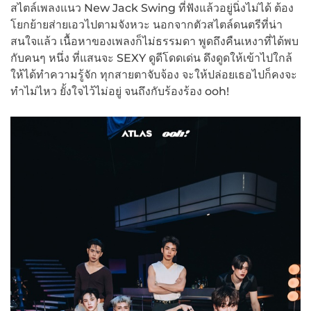
สไตล์เพลงแนว New Jack Swing ที่ฟังแล้วอยู่นิ่งไม่ได้ ต้อง
โยกย้ายส่ายเอวไปตามจังหวะ นอกจากตัวสไตล์ดนตรีที่น่า
สนใจแล้ว เนื้อหาของเพลงก็ไม่ธรรมดา พูดถึงคืนเหงาที่ได้พบ
กับคนๆ หนึ่ง ที่แสนจะ SEXY ดูดีโดดเด่น ดึงดูดให้เข้าไปใกล้
ให้ได้ทำความรู้จัก ทุกสายตาจับจ้อง จะให้ปล่อยเธอไปก็คงจะ
ทำไม่ไหว ยั้งใจไว้ไม่อยู่ จนถึงกับร้องร้อง ooh!