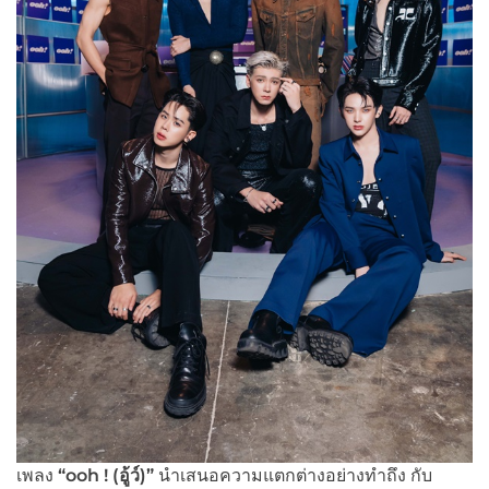
เพลง
“ooh ! (
อู้ว์)
”
นำเสนอความแตกต่างอย่างทำถึง กับ