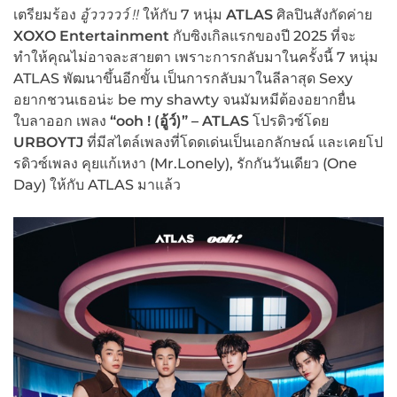
เตรียมร้อง
อู้ววววว์
!!
ให้กับ 7 หนุ่ม
ATLAS
ศิลปินสังกัดค่าย
XOXO Entertainment
กับซิงเกิลแรกของปี 2025 ที่จะ
ทำให้คุณไม่อาจละสายตา เพราะการกลับมาในครั้งนี้ 7 หนุ่ม
ATLAS พัฒนาขึ้นอีกขั้น เป็นการกลับมาในลีลาสุด Sexy
อยากชวนเธอน่ะ be my shawty จนมัมหมีต้องอยากยื่น
ใบลาออก เพลง
“ooh ! (
อู้ว์)
” – ATLAS
โปรดิวซ์โดย
U
RBOY
TJ
ที่มีสไตล์เพลงที่โดดเด่นเป็นเอกลักษณ์ และเคยโป
รดิวซ์เพลง คุยแก้เหงา (Mr.Lonely), รักกันวันเดียว (One
Day) ให้กับ ATLAS มาแล้ว