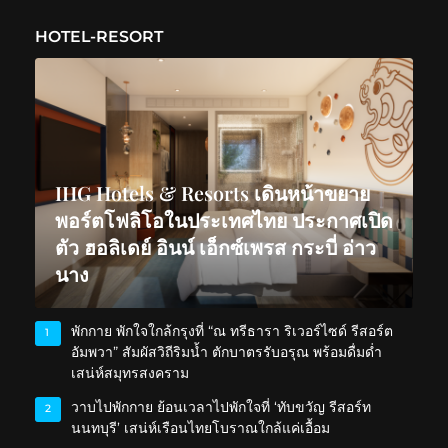
HOTEL-RESORT
IHG Hotels & Resorts เดินหน้าขยาย
พอร์ตโฟลิโอในประเทศไทย ประกาศเปิด
ตัว ฮอลิเดย์ อินน์ เอ็กซ์เพรส กระบี่ อ่าว
นาง
พักกาย พักใจใกล้กรุงที่ “ณ ทรีธารา ริเวอร์ไซด์ รีสอร์ต
1
อัมพวา” สัมผัสวิถีริมน้ำ ตักบาตรรับอรุณ พร้อมดื่มด่ำ
เสน่ห์สมุทรสงคราม
วาบไปพักกาย ย้อนเวลาไปพักใจที่ ‘ทับขวัญ รีสอร์ท
2
นนทบุรี’ เสน่ห์เรือนไทยโบราณใกล้แค่เอื้อม