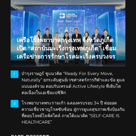
เครือโรงพยาบาลกรุงเทพ จังหวัดภูเก็ต
เปิด “สถาบันมะเร็งกรุงเทพภูเก็ต” เชื่อม
เครือข่ายการรักษาโรคมะเร็งครบวงจร
บำรุงราษฎร์ ชูแนวคิด “Ready For Every Move,
1
Naturally” ยกระดับศูนย์เวชศาสตร์การกีฬาและข้อ ดูแล
แบบองค์รวม ตอบรับเทรนด์ Active Lifestyle ที่เติบโต
ต่อเนื่องในเอเชียแปซิฟิก
โรงพยาบาลพระรามเก้า ฉลองครบรอบ 34 ปี ต่อยอด
2
ความเชี่ยวชาญโรคซับซ้อน สู่การดูแลสุขภาพเชิงป้องกัน
ที่ตอบโจทย์ไลฟ์สไตล์ ภายใต้แนวคิด “SELF-CARE IS
HEALTHCARE”