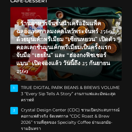
CAFE-DESSERT
3 ร้านอาหารจีนชั้นนำเครืออิมแพ็ค
ฉลองเทศกาลมงคลไหว้พระจันทร์ 2569
ด้วยมูนเค้กพรีเมียม “เซียนหยวน” เปิดตัว
คอลเลกชันมูนเค้กพรีเมียมเป็นครั้งแรก
จับมือ “เฮยยิน” และ “ฮ่องกงฟิชเชอร์
แมน” เปิดจองแล้ว วันนี้ถึง 25 กันยายน
2569
TRUE DIGITAL PARK BEANS & BREWS VOLUME
1
3 “Every Sip Tells A Story” งานกาแฟและมัทฉะสุด
คราฟท์
Crystal Design Center (CDC) ชวนเปิดประสบการณ์
2
คอกาแฟตัวจริง จัดเทศกาล “CDC Roast & Brew
2026” รวมที่สุดของ Specialty Coffee ย่านเอกมัย-
รามอินทรา