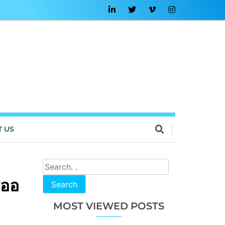
T US
ีออ
Search
MOST VIEWED POSTS