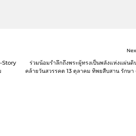
Nex
er-Story
ร่วมน้อมรำลึกถึงพระผู้ทรงเป็นพลังแห่งแผ่นดิน
ย
คล้ายวันสวรรคต 13 ตุลาคม ทิพยสืบสาน รักษา 
อด นวัตกรรมศาสตร์พระราชาครั้งที