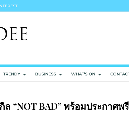
INTEREST
TRENDY
BUSINESS
WHAT’S ON
CONTAC
งเกิล “NOT BAD” พร้อมประกาศพร