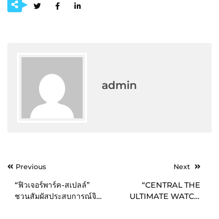
admin
Post
Previous
Next
navigation
“ฟิวเจอร์พาร์ค-สเปลล์”
“CENTRAL THE
ชวนสัมผัสประสบการณ์จิบ
ULTIMATE WATCH
ฟิน อินทุกแก้ว รวมที่สุด
FAIR 2023” งานมหกรรม
ของกาแฟ-ชา จากสุดยอด
นาฬิกาที่สายแฟห้ามพลาด