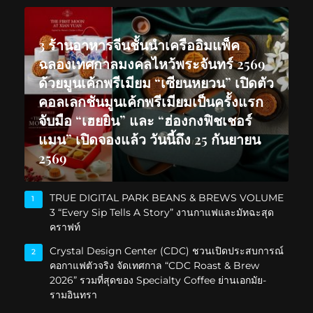
3 ร้านอาหารจีนชั้นนำเครืออิมแพ็ค
ฉลองเทศกาลมงคลไหว้พระจันทร์ 2569
ด้วยมูนเค้กพรีเมียม “เซียนหยวน” เปิดตัว
คอลเลกชันมูนเค้กพรีเมียมเป็นครั้งแรก
จับมือ “เฮยยิน” และ “ฮ่องกงฟิชเชอร์
แมน” เปิดจองแล้ว วันนี้ถึง 25 กันยายน
2569
TRUE DIGITAL PARK BEANS & BREWS VOLUME
1
3 “Every Sip Tells A Story” งานกาแฟและมัทฉะสุด
คราฟท์
Crystal Design Center (CDC) ชวนเปิดประสบการณ์
2
คอกาแฟตัวจริง จัดเทศกาล “CDC Roast & Brew
2026” รวมที่สุดของ Specialty Coffee ย่านเอกมัย-
รามอินทรา