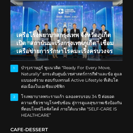
เครือโรงพยาบาลกรุงเทพ จังหวัดภูเก็ต
เปิด “สถาบันมะเร็งกรุงเทพภูเก็ต” เชื่อม
เครือข่ายการรักษาโรคมะเร็งครบวงจร
บำรุงราษฎร์ ชูแนวคิด “Ready For Every Move,
1
Naturally” ยกระดับศูนย์เวชศาสตร์การกีฬาและข้อ ดูแล
แบบองค์รวม ตอบรับเทรนด์ Active Lifestyle ที่เติบโต
ต่อเนื่องในเอเชียแปซิฟิก
โรงพยาบาลพระรามเก้า ฉลองครบรอบ 34 ปี ต่อยอด
2
ความเชี่ยวชาญโรคซับซ้อน สู่การดูแลสุขภาพเชิงป้องกัน
ที่ตอบโจทย์ไลฟ์สไตล์ ภายใต้แนวคิด “SELF-CARE IS
HEALTHCARE”
CAFE-DESSERT