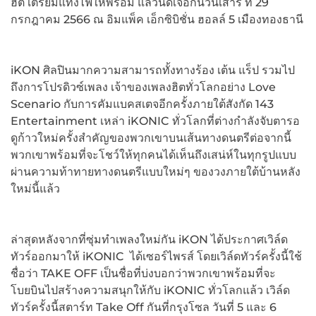
ฮิต เตรียมแท่งไฟให้พร้อม แล้วนัดเจอกันวันเสาร์ ที่ 29
กรกฎาคม 2566 ณ อิมแพ็ค เอ็กซิบิชั่น ฮอลล์ 5 เมืองทองธานี
iKON ศิลปินมากความสามารถทั้งทางร้อง เต้น แร็ป รวมไป
ถึงการโปรดิวซ์เพลง เจ้าของเพลงฮิตทั่วโลกอย่าง Love
Scenario กับการคัมแบคสเตจอีกครั้งภายใต้สังกัด 143
Entertainment เหล่า iKONIC ทั่วโลกที่ต่างกำลังจับตารอ
ดูก้าวใหม่ครั้งสำคัญของพวกเขาบนเส้นทางดนตรีต่อจากนี้
พวกเขาพร้อมที่จะโชว์ให้ทุกคนได้เห็นถึงเสน่ห์ในทุกรูปแบบ
ผ่านความท้าทายทางดนตรีแบบใหม่ๆ ของวงภายใต้บ้านหลัง
ใหม่นี้แล้ว
ล่าสุดหลังจากที่ซุ่มทำเพลงใหม่กัน iKON ได้ประกาศเวิล์ด
ทัวร์ออกมาให้ iKONIC ได้เซอร์ไพรส์ โดยเวิล์ดทัวร์ครั้งนี้ใช้
ชื่อว่า TAKE OFF เป็นชื่อที่บ่งบอกว่าพวกเขาพร้อมที่จะ
โบยบินไปสร้างความสนุกให้กับ iKONIC ทั่วโลกแล้ว เวิล์ด
ทัวร์ครั้งนี้สตาร์ท Take Off กันที่กรุงโซล วันที่ 5 และ 6