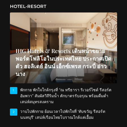
HOTEL-RESORT
IHG Hotels & Resorts เดินหน้าขยาย
พอร์ตโฟลิโอในประเทศไทย ประกาศเปิด
ตัว ฮอลิเดย์ อินน์ เอ็กซ์เพรส กระบี่ อ่าว
นาง
พักกาย พักใจใกล้กรุงที่ “ณ ทรีธารา ริเวอร์ไซด์ รีสอร์ต
1
อัมพวา” สัมผัสวิถีริมน้ำ ตักบาตรรับอรุณ พร้อมดื่มด่ำ
เสน่ห์สมุทรสงคราม
วาบไปพักกาย ย้อนเวลาไปพักใจที่ ‘ทับขวัญ รีสอร์ท
2
นนทบุรี’ เสน่ห์เรือนไทยโบราณใกล้แค่เอื้อม