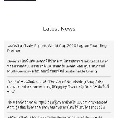
Latest News
เลอโนโวเสริมทัพ Esports World Cup 2026 ในฐานะ Founding
Partner
divana เปิดพื้นที่แห่งการใช้ชีวิต ผ่านนิทรรศการ “Habitat of Life”
หลอมรวมศิลปะ ธรรมชาติ และศาสตร์แห่งกลิ่นหอม สู่ประสบการณ์
Multi-Sensory พร้อมตอกย้ำวิสัยทัศน์ Sustainable Living
“เฮยยิน” ชวนสัมผัสศาสตร์ “The Art of Nourishing Soup” ปรุง
ความอร่อยบำรุงสุขภาพ จากภูมิปัญญาซุปจีนกวางตุ้ง โดย “เชฟแจ็คกี้
ชาน”
ซีพี แอ็กซ์ตร้า จัดตั้ง “ศูนย์เรียนรู้เกษตรบ้านโนนเขวา” ถ่ายทอดองค์
ความรู้ เชื่อมโยงตลาด ยกระดับเกษตรกรไทยให้เติบโตอย่างยั่งยืน
ยูนิโคล่ เปิดตัว LifeWear Fall/Winter 2026 ภายใต้คอนเซปต์