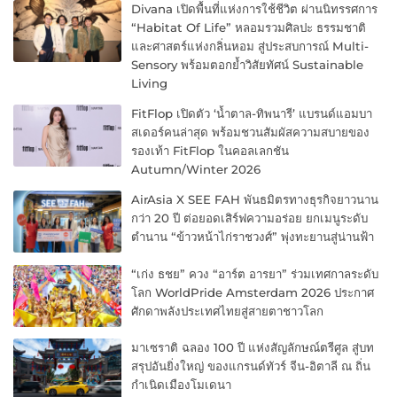
Divana เปิดพื้นที่แห่งการใช้ชีวิต ผ่านนิทรรศการ
“Habitat Of Life” หลอมรวมศิลปะ ธรรมชาติ
และศาสตร์แห่งกลิ่นหอม สู่ประสบการณ์ Multi-
Sensory พร้อมตอกย้ำวิสัยทัศน์ Sustainable
Living
FitFlop เปิดตัว ‘น้ำตาล-ทิพนารี’ แบรนด์แอมบา
สเดอร์คนล่าสุด พร้อมชวนสัมผัสความสบายของ
รองเท้า FitFlop ในคอลเลกชัน
Autumn/Winter 2026
AirAsia X SEE FAH พันธมิตรทางธุรกิจยาวนาน
กว่า 20 ปี ต่อยอดเสิร์ฟความอร่อย ยกเมนูระดับ
ตำนาน “ข้าวหน้าไก่ราชวงศ์” พุ่งทะยานสู่น่านฟ้า
“เก่ง ธชย” ควง “อาร์ต อารยา” ร่วมเทศกาลระดับ
โลก WorldPride Amsterdam 2026 ประกาศ
ศักดาพลังประเทศไทยสู่สายตาชาวโลก
มาเซราติ ฉลอง 100 ปี แห่งสัญลักษณ์ตรีศูล สู่บท
สรุปอันยิ่งใหญ่ ของแกรนด์ทัวร์ จีน-อิตาลี ณ ถิ่น
กำเนิดเมืองโมเดนา