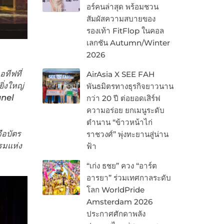
อร์คนล่าสุด พร้อมชวน
สัมผัสความสบายของ
รองเท้า FitFlop ในคอล
เลกชัน Autumn/Winter
2026
ทีฟที่
AirAsia X SEE FAH
ิ่งใหญ่
พันธมิตรทางธุรกิจยาวนาน
nel
กว่า 20 ปี ต่อยอดเสิร์ฟ
ความอร่อย ยกเมนูระดับ
ตำนาน “ข้าวหน้าไก่
ือบัตร
ราชวงศ์” พุ่งทะยานสู่น่าน
รมแห่ง
ฟ้า
“เก่ง ธชย” ควง “อาร์ต
อารยา” ร่วมเทศกาลระดับ
โลก WorldPride
Amsterdam 2026
ประกาศศักดาพลัง