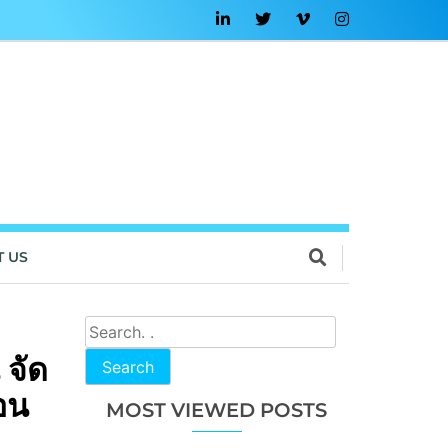
T US
 จัด
Search
อน
MOST VIEWED POSTS