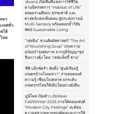
divana เปิดพื้นที่แห่งการใช้ชีวิต
ผ่านนิทรรศการ “Habitat of Life”
หลอมรวมศิลปะ ธรรมชาติ และ
ศาสตร์แห่งกลิ่นหอม สู่ประสบการณ์
เทพฯ
Multi-Sensory พร้อมตอกย้ำวิสัย
เทศทั่ว
ทัศน์ Sustainable Living
ทยได้
ศไทย
“เฮยยิน” ชวนสัมผัสศาสตร์ “The Art
of Nourishing Soup” ปรุงความ
อร่อยบำรุงสุขภาพ จากภูมิปัญญาซุป
จีนกวางตุ้ง โดย “เชฟแจ็คกี้ ชาน”
ซีพี แอ็กซ์ตร้า จัดตั้ง “ศูนย์เรียนรู้
เกษตรบ้านโนนเขวา” ถ่ายทอดองค์
ความรู้ เชื่อมโยงตลาด ยกระดับ
เกษตรกรไทยให้เติบโตอย่างยั่งยืน
ยูนิโคล่ เปิดตัว LifeWear
Fall/Winter 2026 ภายใต้คอนเซปต์
“Modern City Feelings” สะท้อน
ความหลากหลายของผู้คนและการใช้