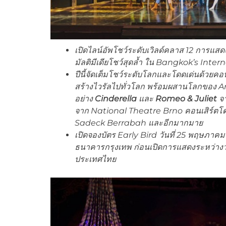
เปิดไลน์อัพโชว์ระดับเวิลด์คลาส 12 การแสด
มัลติมีเดียโชว์สุดล้ำ ใน
Bangkok’s Intern
ปีนี้จัดเต็มโชว์ระดับโลกและโดดเด่นด้วยคอน
สร้างไวรัลไปทั่วโลก พร้อมผสานโลกของ
Ar
อย่าง
Cinderella
และ
Romeo & Juliet
จา
จาก National Theatre Brno คอนเสิร์ตโด
Sadeck Berrabah และอีกมากมาย
เปิดจองบัตร
Early Bird วันที่ 25 พฤษภาคม 
ธนาคารกรุงเทพ
ก่อนเปิดการแสดงระหว่างวั
ประเทศไทย