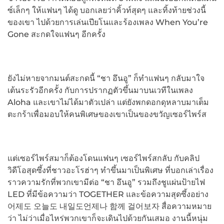
ซ์เล็กๆ ให้แฟนๆ ได้ดู บอกเลยว่าคิ้วท์สุดๆ และทิ้งท้ายช่วงนี้
ของเขา ไปด้วยการเล่นเปียโนและร้องเพลง When You’re
Gone สะกดใจแฟนๆ อีกครั้ง
ยังไม่หายจากมนต์สะกดนี้ “ชา อึนอู” ก็ทำแฟนๆ กลับมาใจ
เต้นระรัวอีกครั้ง กับการปรากฏตัวขึ้นมาบนเวทีในเพลง
Aloha และเขาไม่ได้มาตัวเปล่า แต่ยังพกดอกดุหลาบมาเต็ม
ตะกร้าเพื่อมอบให้คนพิเศษของเขาเป็นของขวัญเซอร์ไพร์ส
แต่เซอร์ไพร์สมาก็ต้องโดนแฟนๆ เซอร์ไพร์สกลับ กับคลิป
วิดีโอสุดซึ้งที่ชาวอะโรฮ่าๆ ทำขึ้นมาเป็นพิเศษ ที่บอกเล่าเรื่อง
ราวความรักที่พวกเขามีต่อ “ชา อึนอู” รวมถึงชูแผ่นป้ายไฟ
LED ที่มีข้อความว่า TOGETHER และข้อความสุดซึ้งอย่าง
어제도 오늘도 내일도언제나 함께 걸어보자 สื่อความหมาย
ว่า ไม่ว่าเมื่อไหร่พวกเขาก็จะเดินไปด้วยกันเสมอ งานนี้หนุ่ม