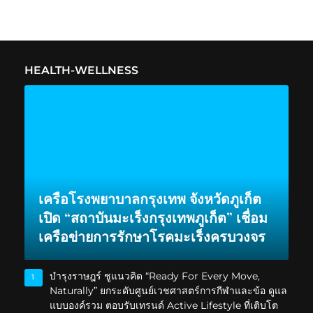
HEALTH-WELLNESS
เครือโรงพยาบาลกรุงเทพ จังหวัดภูเก็ต
เปิด “สถาบันมะเร็งกรุงเทพภูเก็ต” เชื่อม
เครือข่ายการรักษาโรคมะเร็งครบวงจร
บำรุงราษฎร์ ชูแนวคิด “Ready For Every Move,
1
Naturally” ยกระดับศูนย์เวชศาสตร์การกีฬาและข้อ ดูแล
แบบองค์รวม ตอบรับเทรนด์ Active Lifestyle ที่เติบโต