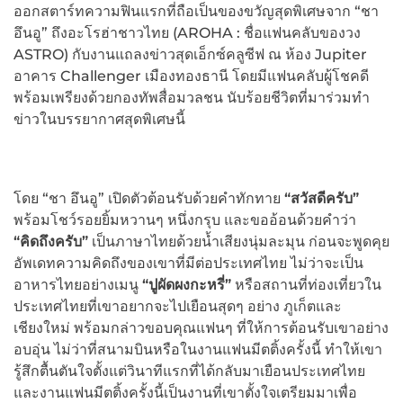
ออกสตาร์ทความฟินแรกที่ถือเป็นของขวัญสุดพิเศษจาก “ชา
อึนอู” ถึงอะโรฮ่าชาวไทย (AROHA : ชื่อแฟนคลับของวง
ASTRO) กับงานแถลงข่าวสุดเอ็กซ์คลูซีฟ ณ ห้อง Jupiter
อาคาร Challenger เมืองทองธานี โดยมีแฟนคลับผู้โชคดี
พร้อมเพรียงด้วยกองทัพสื่อมวลชน นับร้อยชีวิตที่มาร่วมทำ
ข่าวในบรรยากาศสุดพิเศษนี้
โดย “ชา อึนอู” เปิดตัวต้อนรับด้วยคำทักทาย
“สวัสดีครับ”
พร้อมโชว์รอยยิ้มหวานๆ หนึ่งกรุบ และขออ้อนด้วยคำว่า
“คิดถึงครับ”
เป็นภาษาไทยด้วยน้ำเสียงนุ่มละมุน ก่อนจะพูดคุย
อัพเดทความคิดถึงของเขาที่มีต่อประเทศไทย ไม่ว่าจะเป็น
อาหารไทยอย่างเมนู
“ปูผัดผงกะหรี่”
หรือสถานที่ท่องเที่ยวใน
ประเทศไทยที่เขาอยากจะไปเยือนสุดๆ อย่าง ภูเก็ตและ
เชียงใหม่ พร้อมกล่าวขอบคุณแฟนๆ ที่ให้การต้อนรับเขาอย่าง
อบอุ่น ไม่ว่าที่สนามบินหรือในงานแฟนมีตติ้งครั้งนี้ ทำให้เขา
รู้สึกตื้นตันใจตั้งแต่วินาทีแรกที่ได้กลับมาเยือนประเทศไทย
และงานแฟนมีตติ้งครั้งนี้เป็นงานที่เขาตั้งใจเตรียมมาเพื่อ