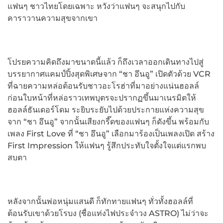
แฟนๆ ชาวไทยโดยเฉพาะ หวังว่าแฟนๆ จะสนุกไปกับ
คาราวานความสุขจากเขา
โปรยความคิดถึงมาขนาดนี้แล้ว ก็ถึงเวลาออกเดินทางไปสู่
บรรยากาศแคมป์ปิ้งสุดพิเศษจาก “ชา อึนอู” เปิดตัวด้วย VCR
ที่ฉายความหล่อต้อนรับชาวอะโรฮ่าที่มาอย่างแน่นฮอลล์
ก่อนใบหน้าที่หล่อราวเทพบุตรจะปรากฏขึ้นมาเนรมิตให้
ฮอลล์ธันเดอร์โดม ระยิบระยับไปด้วยประกายแห่งความสุข
จาก “ชา อึนอู” จากนั้นเสียงกรี๊ดของแฟนๆ ก็ดังขึ้น พร้อมกับ
เพลง First Love ที่ “ชา อึนอู” เลือกมาร้องเป็นเพลงเปิด สร้าง
First Impression ให้แฟนๆ รู้สึกประทับใจตั้งใจแต่แรกพบ
สบตา
หลังจากนั้นพ่อหนุ่มแสนดี ก็ทักทายแฟนๆ ทั่วทั้งฮอลล์ที่
ต้อนรับเขาด้วยโรบง (ชื่อแท่งไฟประจำวง ASTRO) ไม่ว่าจะ