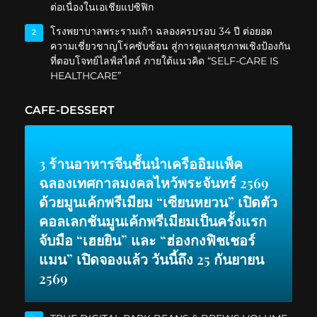
ต่อเนื่องในเอเชียแปซิฟิก
โรงพยาบาลพระรามเก้า ฉลองครบรอบ 34 ปี ต่อยอด
2
ความเชี่ยวชาญโรคซับซ้อน สู่การดูแลสุขภาพเชิงป้องกัน
ที่ตอบโจทย์ไลฟ์สไตล์ ภายใต้แนวคิด “SELF-CARE IS
HEALTHCARE”
CAFE-DESSERT
3 ร้านอาหารจีนชั้นนำเครืออิมแพ็ค
ฉลองเทศกาลมงคลไหว้พระจันทร์ 2569
ด้วยมูนเค้กพรีเมียม “เซียนหยวน” เปิดตัว
คอลเลกชันมูนเค้กพรีเมียมเป็นครั้งแรก
จับมือ “เฮยยิน” และ “ฮ่องกงฟิชเชอร์
แมน” เปิดจองแล้ว วันนี้ถึง 25 กันยายน
2569