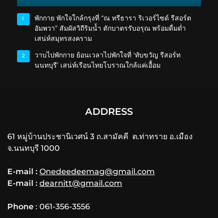
พักกาย พักใจใกล้กรุงที่ “ณ ทรีธารา ริเวอร์ไซด์ รีสอร์ต
1
อัมพวา” สัมผัสวิถีริมน้ำ ตักบาตรรับอรุณ พร้อมดื่มด่ำ
เสน่ห์สมุทรสงคราม
วาบไปพักกาย ย้อนเวลาไปพักใจที่ ‘ทับขวัญ รีสอร์ท
2
นนทบุรี’ เสน่ห์เรือนไทยโบราณใกล้แค่เอื้อม
ADDRESS
61 หมู่บ้านประชานิเวศน์ 3 ถ.สามัคคี ต.ท่าทราย อ.เมือง
จ.นนทบุรี 1000
E-mail :
Onedeedeemag@gmail.com
E-mail :
dearnitt@gmail.com
Phone
: 061-356-3556