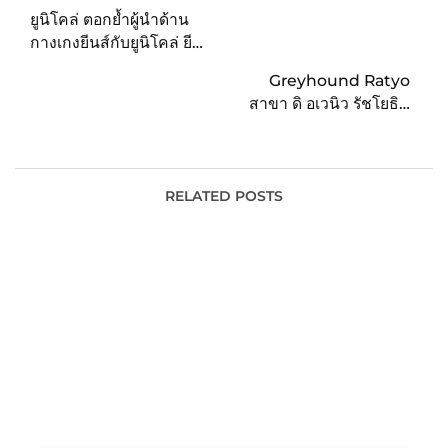
navigation
ยูนิโคล่ ตอกย้ำผู้นำด้าน
กางเกงยีนส์กับยูนิโคล่ ยีน
ส์ -The New Era of
Greyhound Ratyo
Jeans ยีนส์ยุคใหม่ต้อง
สาขา ดิ อเวนิว รัชโยธิน
สบายไปกับชีวิต ด้วยกาง
คอนเซ็ปต์ไลฟ์สไตล์ใหม่
เกงยีนส์ใส่สบายที่แมทช์กับ
จาก Greyhound Café
ทุกการใช้ชีวิตและทุก
กิจกรรม
RELATED POSTS