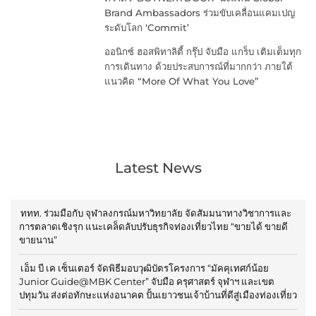
Brand Ambassadors ร่วมขับเคลื่อนแคมเปญ
ระดับโลก ‘Commit’
ออนิกซ์ ฮอสพิทาลิตี้ กรุ๊ป จับมือ แกร็บ เติมเต็มทุก
การเดินทาง ด้วยประสบการณ์ที่มากกว่า ภายใต้
แนวคิด “More Of What You Love”
Latest News
ททท. ร่วมมือกับ จุฬาลงกรณ์มหาวิทยาลัย จัดสัมมนาทางวิชาการและ
การตลาดเชิงรุก แนะเคล็ดลับปรับธุรกิจท่องเที่ยวไทย “ขายได้ ขายดี
ขายนาน”
เอ็ม บี เค เซ็นเตอร์ จัดพิธีมอบวุฒิบัตรโครงการ “มัคคุเทศก์น้อย
Junior Guide@MBK Center” จับมือ ครุศาสตร์ จุฬาฯ และเขต
ปทุมวัน ส่งต่อทักษะแห่งอนาคต ปั้นเยาวชนเจ้าบ้านที่ดีสู่เมืองท่องเที่ยว