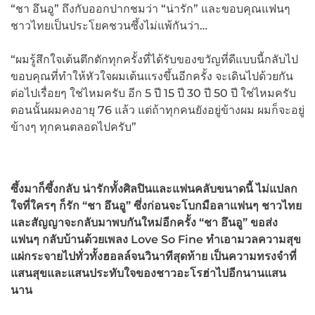
“ชา อึนอู” ถึงกับออกปากชมว่า “น่ารัก” และขอบคุณแฟนๆ
ชาวไทยเป็นประโยคชวนซึ้งไม่แพ้กันว่า…
“ผมรู้สึกใจเต้นตึกตักทุกครั้งที่ได้รับของขวัญที่ดีแบบนี้กลับไป
ขอบคุณที่ทำให้หัวใจผมเต้นแรงขึ้นอีกครั้ง จะเดินไปด้วยกัน
ต่อไปเรื่อยๆ ใช่ไหมครับ อีก 5 ปี 15 ปี 30 ปี 50 ปี ใช่ไหมครับ
ตอนนั้นผมคงอายุ 76 แล้ว แต่ถ้าทุกคนยังอยู่ข้างผม ผมก็จะอยู่
ข้างๆ ทุกคนตลอดไปครับ”
ซึ้งมาก็ซึ้งกลับ น่ารักทั้งศิลปินและแฟนคลับขนาดนี้ ไม่แปลก
ใจที่ใครๆ ก็รัก “ชา อึนอู” ซึ่งก่อนจะโบกมือลาแฟนๆ ชาวไทย
และสัญญาจะกลับมาพบกันใหม่อีกครั้ง “ชา อึนอู” ขอส่ง
แฟนๆ กลับบ้านด้วยเพลง Love So Fine
ทำเอามวลความสุข
แผ่กระจายไปทั่วทั้งฮอลล์จนวินาทีสุดท้าย เป็นความทรงจำที่
แสนสุขและแสนประทับใจของชาวอะโรฮ่าไปอีกนานแสน
นาน