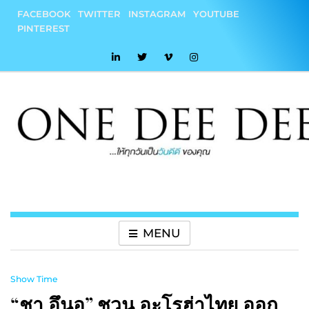
Skip
FACEBOOK
TWITTER
INSTAGRAM
YOUTUBE
to
PINTEREST
content
onedeedee
ให้ทุกวันเป็น "วันดีดี" ของคุณ
MENU
Show Time
“ชา อึนอู” ชวน อะโรฮ่าไทย ออก