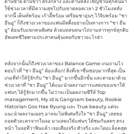
ด้านซ้าย ด้านขวา ตรงกลาง และด้านหลัง เชิญชวนทุกคนมา
ใช้ช่วงเวลาที่มีความสุขไปกับเขาตลอดเวลา 2 ชั่วโมงหลัง
จากนี้ เต็นท์พร้อม เก้าอี้พร้อม เตรียมชาอุ่นๆ ไว้จิบพร้อม “ชา
อึนอู” ก็ถึงช่วงเวลาของแฟนมีตติ้งอย่างเป็นทางการ “ชา อึน
อู” ต้อนรับแขกคนพิเศษ ด้วยบทสนทนาไถ่ถามสารทุกข์สุกดิบ
อัพเดทชีวิตตามประสาคนคุ้นเคยกับชาวอะโรฮ่า
หลังจากนั้นก็ถึงช่วงเวลาของ Balance Game เกมถามไว
ตอบไวที่ “ชา อึนอู” ต้องเลือก! สิ่งที่เขาชื่นชอบมากที่สุด เป็น
เกมที่ทำให้รู้จักกับ “ชา อึนอู” มากขึ้นอีกขั้น และตามมาด้วย
ช่วงเวลาที่ “ชา อึนอู” ได้แนะนำผลงานการแสดงของเขาให้
แฟนๆ ได้รู้จักมากขึ้น ไม่ว่าจะเป็นผลงานซีรี่ส์ Top
management, My id is Gangnam beauty, Rookie
Historian Goo Hae Ryung และ True beauty แต่จะ
แนะนำผลงานเฉยๆ อาจจะไม่พิเศษถึงใจ “ชา อึนอู” เลยขอ
ถอดตัวละครจากในจอ มาแสดงให้แฟนๆ ได้ชมกันสดๆ ตรง
หน้า ในจอที่ว่าฟินแล้ว เจอเสียงจริง ตัวจริง และไดอะล็อคสุด