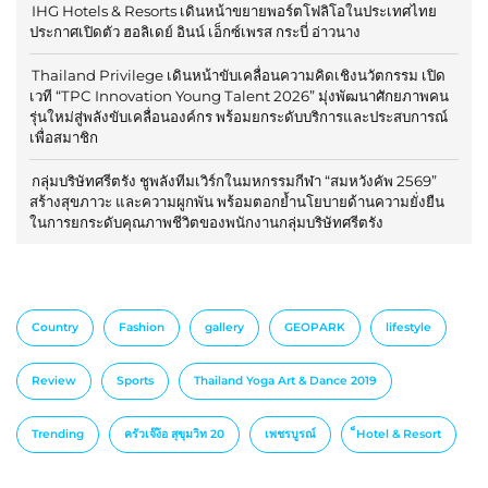
IHG Hotels & Resorts เดินหน้าขยายพอร์ตโฟลิโอในประเทศไทย
ประกาศเปิดตัว ฮอลิเดย์ อินน์ เอ็กซ์เพรส กระบี่ อ่าวนาง
Thailand Privilege เดินหน้าขับเคลื่อนความคิดเชิงนวัตกรรม เปิด
เวที “TPC Innovation Young Talent 2026” มุ่งพัฒนาศักยภาพคน
รุ่นใหม่สู่พลังขับเคลื่อนองค์กร พร้อมยกระดับบริการและประสบการณ์
เพื่อสมาชิก
กลุ่มบริษัทศรีตรัง ชูพลังทีมเวิร์กในมหกรรมกีฬา “สมหวังคัพ 2569”
สร้างสุขภาวะ และความผูกพัน พร้อมตอกย้ำนโยบายด้านความยั่งยืน
ในการยกระดับคุณภาพชีวิตของพนักงานกลุ่มบริษัทศรีตรัง
Country
Fashion
gallery
GEOPARK
lifestyle
Review
Sports
Thailand Yoga Art & Dance 2019
Trending
ครัวเจ๊ง้อ สุขุมวิท 20
เพชรบูรณ์
็Hotel & Resort