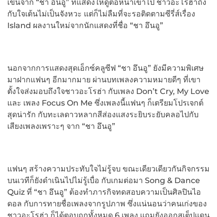
เขินจาก “ชา อึนอู” ที่แสดงให้ดูต่อหน้าเข้าไป ชาวอะโรฮ่าถึง
กับใจเต้นไม่เป็นจังหวะ แต่ก็ไม่ลืมที่จะรอติดตามซีรี่ส์เรื่อง
Island ผลงานใหม่จากนักแสดงที่ชื่อ “ชา อึนอู”
นอกจากการแสดงสุดเอ็กซ์คลูซีฟ “ชา อึนอู” ยังมีความพิเศษ
มาฝากแฟนๆ อีกมากมาย ผ่านบทเพลงความหมายดีๆ ที่เขา
ตั้งใจส่งมอบถึงใจชาวอะโรฮ่า กับเพลง Don’t Cry, My Love
และ เพลง Focus On Me ซึ่งเพลงนี้แฟนๆ ก็เตรียมโปรเจกต์
สุดน่ารัก กับทะเลดาวหลากสีส่องแสงระยิบระยับคลอไปกับ
เสียงเพลงเพราะๆ จาก “ชา อึนอู”
แฟนๆ สร้างความประทับใจไม่รู้จบ ขณะเดียวเดียวกันกิจกรรม
บนเวทีก็ยังดำเนินไปไม่รู้เบื่อ กับเกมต่อมา Song & Dance
Quiz ที่ “ชา อึนอู” ต้องทำภารกิจทดสอบความเป็นศิลปินไอ
ดอล กับการทายชื่อเพลงจากรูปภาพ ซึ่งแน่นอนว่าคนเก่งของ
ชาวอะโรฮ่า ก็ได้ตอบถูกทั้งหมด 6 เพลง แถมยังออกสเต็ปแดน