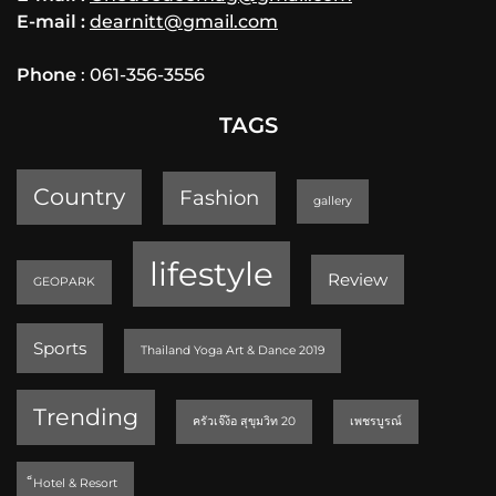
E-mail :
dearnitt@gmail.com
Phone
: 061-356-3556
TAGS
Country
Fashion
gallery
lifestyle
Review
GEOPARK
Sports
Thailand Yoga Art & Dance 2019
Trending
ครัวเจ๊ง้อ สุขุมวิท 20
เพชรบูรณ์
็Hotel & Resort