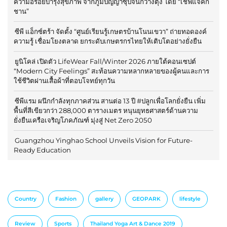
ความอร่อยบำรุงสุขภาพ จากภูมิปัญญาซุปจีนกวางตุ้ง โดย “เชฟแจ็คกี้
ชาน”
ซีพี แอ็กซ์ตร้า จัดตั้ง “ศูนย์เรียนรู้เกษตรบ้านโนนเขวา” ถ่ายทอดองค์
ความรู้ เชื่อมโยงตลาด ยกระดับเกษตรกรไทยให้เติบโตอย่างยั่งยืน
ยูนิโคล่ เปิดตัว LifeWear Fall/Winter 2026 ภายใต้คอนเซปต์
“Modern City Feelings” สะท้อนความหลากหลายของผู้คนและการ
ใช้ชีวิตผ่านเสื้อผ้าที่ตอบโจทย์ทุกวัน
ซีพีแรม ผนึกกำลังทุกภาคส่วน สานต่อ 13 ปี #ปลูกเพื่อโลกยั่งยืน เพิ่ม
พื้นที่สีเขียวกว่า 288,000 ตารางเมตร หนุนยุทธศาสตร์ด้านความ
ยั่งยืนเครือเจริญโภคภัณฑ์ มุ่งสู่ Net Zero 2050
Guangzhou Yinghao School Unveils Vision for Future-
Ready Education
Country
Fashion
gallery
GEOPARK
lifestyle
Review
Sports
Thailand Yoga Art & Dance 2019