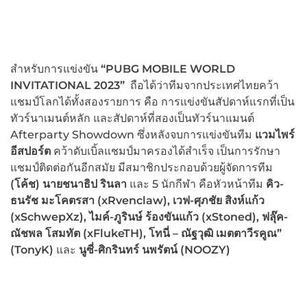
สำหรับการแข่งขัน
“PUBG MOBILE WORLD
INVITATIONAL 2023”
ถือได้ว่าทีมจากประเทศไทยคว้า
แชมป์โลกได้ทั้งสองรายการ คือ การแข่งขันสัปดาห์แรกที่เป็น
ทัวร์นาเมนต์หลัก และสัปดาห์ที่สองเป็นทัวร์นาแมนต์
Afterparty Showdown
ซึ่งหลังจบการแข่งขันทีม
แวมไพร์
อีสปอร์ต
คว้าดับเบิ้ลแชมป์มาครองได้สำเร็จ เป็นการรักษา
แชมป์ติดต่อกันอีกสมัย มีสมาชิกประกอบด้วยผู้จัดการทีม
(โค้ช) นายชนาธิป รินลา
และ 5 นักกีฬา คือหัวหน้าทีม
คิว-
ธนรัช มะโคตรสา (
xRvenclaw), เวฟ-ศุภชัย สิงห์แก้ว
(xSchwepXz), ไมค์-ภูรินษ์ ร้องขันแก้ว (xStoned), ฟลุ๊ค-
ณัชพล โสมทัต (xFlukeTH), โทนี่ – ณัฐวุฒิ เมตตาวีรคูณ”
(TonyK)
และ
นูซี่-ศิกรินทร์ นพรัตน์ (
NOOZY)