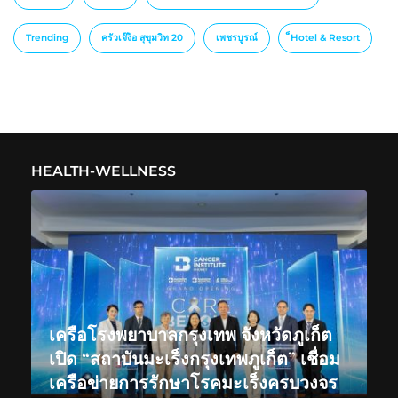
Trending
ครัวเจ๊ง้อ สุขุมวิท 20
เพชรบูรณ์
็Hotel & Resort
HEALTH-WELLNESS
เครือโรงพยาบาลกรุงเทพ จังหวัดภูเก็ต
เปิด “สถาบันมะเร็งกรุงเทพภูเก็ต” เชื่อม
เครือข่ายการรักษาโรคมะเร็งครบวงจร