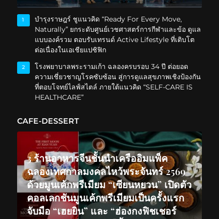
บำรุงราษฎร์ ชูแนวคิด “Ready For Every Move,
1
Naturally” ยกระดับศูนย์เวชศาสตร์การกีฬาและข้อ ดูแล
แบบองค์รวม ตอบรับเทรนด์ Active Lifestyle ที่เติบโต
ต่อเนื่องในเอเชียแปซิฟิก
โรงพยาบาลพระรามเก้า ฉลองครบรอบ 34 ปี ต่อยอด
2
ความเชี่ยวชาญโรคซับซ้อน สู่การดูแลสุขภาพเชิงป้องกัน
ที่ตอบโจทย์ไลฟ์สไตล์ ภายใต้แนวคิด “SELF-CARE IS
HEALTHCARE”
CAFE-DESSERT
3 ร้านอาหารจีนชั้นนำเครืออิมแพ็ค
ฉลองเทศกาลมงคลไหว้พระจันทร์ 2569
ด้วยมูนเค้กพรีเมียม “เซียนหยวน” เปิดตัว
คอลเลกชันมูนเค้กพรีเมียมเป็นครั้งแรก
จับมือ “เฮยยิน” และ “ฮ่องกงฟิชเชอร์