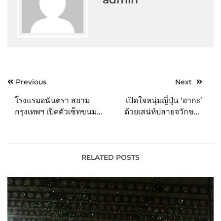
Post
Previous
Next
navigation
โรงแรมอนันตรา สยาม
เปิดใจหนุ่มญี่ปุ่น ‘อากะ’
กรุงเทพฯ เปิดตัวเซ็ทขนม
ด้วยเสน่ห์ปลายจวักของ
ไหว้พระจันทร์ประจำปี
สาวอีสาน ‘ตำมั่ว’ จับมือ
2566 “Celestial Moon
แลกเปลี่ยนวัฒนธรรม
Cake”
พร้อมแชร์วัตถุดิบไฮไลท์สุด
ยูนีค ออกเมนูใหม่ แบบ
RELATED POSTS
ลูกผสม ไทย-ญี่ปุ่น ที่รสชาติ
อร่อยลงตัว