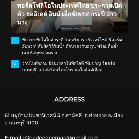
พอร์ตโฟลิโอในประเทศไทย ประกาศเปิด
ตัว ฮอลิเดย์ อินน์ เอ็กซ์เพรส กระบี่ อ่าว
นาง
พักกาย พักใจใกล้กรุงที่ “ณ ทรีธารา ริเวอร์ไซด์ รีสอร์ต
1
อัมพวา” สัมผัสวิถีริมน้ำ ตักบาตรรับอรุณ พร้อมดื่มด่ำ
เสน่ห์สมุทรสงคราม
วาบไปพักกาย ย้อนเวลาไปพักใจที่ ‘ทับขวัญ รีสอร์ท
2
นนทบุรี’ เสน่ห์เรือนไทยโบราณใกล้แค่เอื้อม
ADDRESS
61 หมู่บ้านประชานิเวศน์ 3 ถ.สามัคคี ต.ท่าทราย อ.เมือง
จ.นนทบุรี 1000
E-mail :
Onedeedeemag@gmail.com