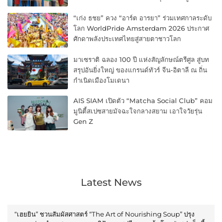
“เก่ง ธชย” ควง “อาร์ต อารยา” ร่วมเทศกาลระดับ
โลก WorldPride Amsterdam 2026 ประกาศ
ศักดาพลังประเทศไทยสู่สายตาชาวโลก
มาเซราติ ฉลอง 100 ปี แห่งสัญลักษณ์ตรีศูล สู่บท
สรุปอันยิ่งใหญ่ ของแกรนด์ทัวร์ จีน-อิตาลี ณ ถิ่น
กำเนิดเมืองโมเดนา
AIS SIAM เปิดตัว “Matcha Social Club” คอม
มูนิตี้สเปซสายมัจฉะใจกลางสยาม เอาใจวัยรุ่น
Gen Z
Latest News
“เฮยยิน” ชวนสัมผัสศาสตร์ “The Art of Nourishing Soup” ปรุง