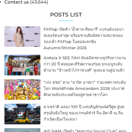
Contact us
(43,644)
POSTS LIST
FitFlop เปิดตัว ‘น้ำตาล-ทิพนารี’ แบรนด์แอมบา
สเดอร์คนล่าสุด พร้อมชวนสัมผัสความสบายของ
รองเท้า FitFlop ในคอลเลกชัน
Autumn/Winter 2026
AirAsia X SEE FAH พันธมิตรทางธุรกิจยาวนาน
กว่า 20 ปี ต่อยอดเสิร์ฟความอร่อย ยกเมนูระดับ
ตำนาน “ข้าวหน้าไก่ราชวงศ์” พุ่งทะยานสู่น่านฟ้า
“เก่ง ธชย” ควง “อาร์ต อารยา” ร่วมเทศกาลระดับ
โลก WorldPride Amsterdam 2026 ประกาศ
ศักดาพลังประเทศไทยสู่สายตาชาวโลก
มาเซราติ ฉลอง 100 ปี แห่งสัญลักษณ์ตรีศูล สู่บท
สรุปอันยิ่งใหญ่ ของแกรนด์ทัวร์ จีน-อิตาลี ณ ถิ่น
กำเนิดเมืองโมเดนา
AIS SIAM เปิดตัว “Matcha Social Club” คอม