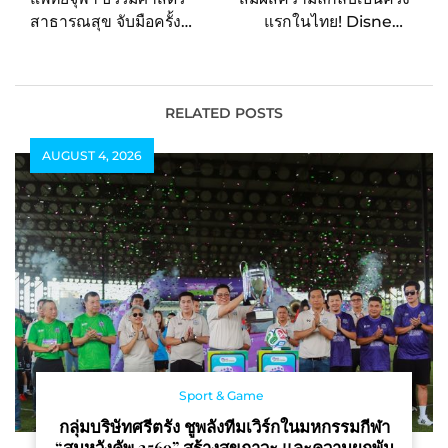
สาธารณสุข จับมือครั้ง
แรกในไทย! Disney+
สำคัญ ร่วมลงนามยกระดับ
Hotstar พาเปิดร้านโคม
ดูแลสุขภาพจิต ผ่าน
ไฟ The Hidden Light
นวัตกรรมดิจิทัล Mindful
Shop: Find Your Light
Hub
วันนี้ถึงวันที่ 15 ธันวาคม
RELATED POSTS
เพียงแค่ 3 วันเท่านั้น!
AUGUST 4, 2026
Sport & Game
กลุ่มบริษัทศรีตรัง ชูพลังทีมเวิร์กในมหกรรมกีฬา
“สมหวังคัพ 2569” สร้างสุขภาวะ และความผูกพัน