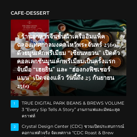
CAFE-DESSERT
3 ร้านอาหารจีนชั้นนำเครืออิมแพ็ค
ฉลองเทศกาลมงคลไหว้พระจันทร์ 2569
ด้วยมูนเค้กพรีเมียม “เซียนหยวน” เปิดตัว
คอลเลกชันมูนเค้กพรีเมียมเป็นครั้งแรก
จับมือ “เฮยยิน” และ “ฮ่องกงฟิชเชอร์
แมน” เปิดจองแล้ว วันนี้ถึง 25 กันยายน
2569
TRUE DIGITAL PARK BEANS & BREWS VOLUME
1
3 “Every Sip Tells A Story” งานกาแฟและมัทฉะสุด
คราฟท์
Crystal Design Center (CDC) ชวนเปิดประสบการณ์
2
คอกาแฟตัวจริง จัดเทศกาล “CDC Roast & Brew