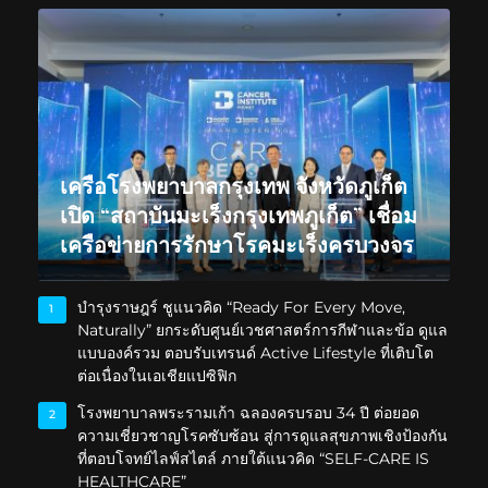
เครือโรงพยาบาลกรุงเทพ จังหวัดภูเก็ต
เปิด “สถาบันมะเร็งกรุงเทพภูเก็ต” เชื่อม
เครือข่ายการรักษาโรคมะเร็งครบวงจร
บำรุงราษฎร์ ชูแนวคิด “Ready For Every Move,
1
Naturally” ยกระดับศูนย์เวชศาสตร์การกีฬาและข้อ ดูแล
แบบองค์รวม ตอบรับเทรนด์ Active Lifestyle ที่เติบโต
ต่อเนื่องในเอเชียแปซิฟิก
โรงพยาบาลพระรามเก้า ฉลองครบรอบ 34 ปี ต่อยอด
2
ความเชี่ยวชาญโรคซับซ้อน สู่การดูแลสุขภาพเชิงป้องกัน
ที่ตอบโจทย์ไลฟ์สไตล์ ภายใต้แนวคิด “SELF-CARE IS
HEALTHCARE”