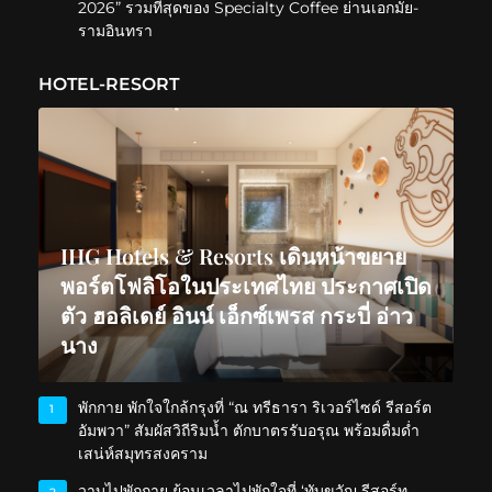
2026” รวมที่สุดของ Specialty Coffee ย่านเอกมัย-
รามอินทรา
HOTEL-RESORT
IHG Hotels & Resorts เดินหน้าขยาย
พอร์ตโฟลิโอในประเทศไทย ประกาศเปิด
ตัว ฮอลิเดย์ อินน์ เอ็กซ์เพรส กระบี่ อ่าว
นาง
พักกาย พักใจใกล้กรุงที่ “ณ ทรีธารา ริเวอร์ไซด์ รีสอร์ต
1
อัมพวา” สัมผัสวิถีริมน้ำ ตักบาตรรับอรุณ พร้อมดื่มด่ำ
เสน่ห์สมุทรสงคราม
วาบไปพักกาย ย้อนเวลาไปพักใจที่ ‘ทับขวัญ รีสอร์ท