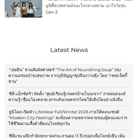
มูนิตี้สเปซสายมัจฉะใจกลางสยาม เอาใจวัยรุ่น
Gen Z
Latest News
“เฮยยิน” ชวนสัมผัสศาสตร์ “The Art of Nourishing Soup” ปรุง
ความอร่อยบำรุงสุขภาพ จากภูมิปัญญาซุปจีนกวางตุ้ง โดย “เชฟแจ็คกี้
ชาน”
ซีพี แอ็กซ์ตร้า จัดตั้ง “ศูนย์เรียนรู้เกษตรบ้านโนนเขวา” ถ่ายทอดองค์
ความรู้ เชื่อมโยงตลาด ยกระดับเกษตรกรไทยให้เติบโตอย่างยั่งยืน
ยูนิโคล่ เปิดตัว LifeWear Fall/Winter 2026 ภายใต้คอนเซปต์
“Modern City Feelings” สะท้อนความหลากหลายของผู้คนและการ
ใช้ชีวิตผ่านเสื้อผ้าที่ตอบโจทย์ทุกวัน
ซีพีแรม ผนึกกำลังทุกภาคส่วน สานต่อ 13 ปี #ปลูกเพื่อโลกยั่งยืน เพิ่ม