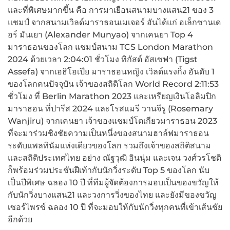
และที่พิเศษมากขึ้น คือ การมาเยือนสนามบางแสน21 ของ 3
แชมป์ จากสนามเวิลด์มาราธอนเมเจอร์ อันได้แก่ อเล็กซานเด
อร์ มันเยา (Alexander Munyao) จากเคนยา Top 4
มาราธอนของโลก แชมป์สนาม TCS London Marathon
2024 ด้วยเวลา 2:04:01 ชั่วโมง ทิกัสต์ อัสเซฟา (Tigst
Assefa) จากเอธิโอเปีย มาราธอนหญิง เวิลด์แรงกิ้ง อันดับ 1
ของโลกคนปัจจุบัน เจ้าของสถิติโลก World Record 2:11:53
ชั่วโมง ที่ Berlin Marathon 2023 และเหรียญเงินโอลิมปิก
มาราธอน ที่ปารีส 2024 และโรสแมรี วานจีรู (Rosemary
Wanjiru) จากเคนยา เจ้าของแชมป์โตเกียวมาราธอน 2023
ที่จะมาร่วมชิงชัยความเป็นหนึ่งของสนามฮาล์ฟมาราธอน
ระดับแพลทินัมแห่งเดียวของโลก รวมถึงเจ้าของสถิติสนาม
และสถิติประเทศไทย อย่าง ณัฐวุฒิ อินนุ่ม และเจน วงศ์วรโชติ
ก็พร้อมร่วมประชันฝีเท้ากับนักวิ่งระดับ Top 5 ของโลก นับ
เป็นปีพิเศษ ฉลอง 10 ปี ที่ทีมผู้จัดต้องการมอบเป็นของขวัญให้
กับนักวิ่งบางแสน21 และวงการวิ่งของไทย และยังมีของขวัญ
เซอร์ไพรซ์ ฉลอง 10 ปี ที่จะมอบให้กับนักวิ่งทุกคนที่เข้าเส้นชัย
อีกด้วย