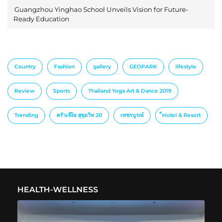
Guangzhou Yinghao School Unveils Vision for Future-
Ready Education
Country
Fashion
gallery
GEOPARK
lifestyle
Review
Sports
Thailand Yoga Art & Dance 2019
Trending
ครัวเจ๊ง้อ สุขุมวิท 20
เพชรบูรณ์
็Hotel & Resort
HEALTH-WELLNESS