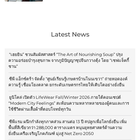
Latest News
“เฮยยิน” ชวนสัมผัสศาสตร์ “The Art of Nourishing Soup” ปรุง
ความอร่อยบำรุงสุขภาพ จากภูมิปัญญาซุปจีนกวางตุ้ง โดย “เชฟแจ็คกี้
ชาน”
ซีพี แอ็กซ์ตร้า จัดตั้ง “ศูนย์เรียนรู้เกษตรบ้านโนนเขวา” ถ่ายทอดองค์
ความรู้ เชื่อมโยงตลาด ยกระดับเกษตรกรไทยให้เติบโตอย่างยั่งยืน
ยูนิโคล่ เปิดตัว LifeWear Fall/Winter 2026 ภายใต้คอนเซปต์
“Modern City Feelings” สะท้อนความหลากหลายของผู้คนและการ
ใช้ชีวิตผ่านเสื้อผ้าที่ตอบโจทย์ทุกวัน
ซีพีแรม ผนึกกำลังทุกภาคส่วน สานต่อ 13 ปี #ปลูกเพื่อโลกยั่งยืน เพิ่ม
พื้นที่สีเขียวกว่า 288,000 ตารางเมตร หนุนยุทธศาสตร์ด้านความ
ยั่งยืนเครือเจริญโภคภัณฑ์ มุ่งสู่ Net Zero 2050