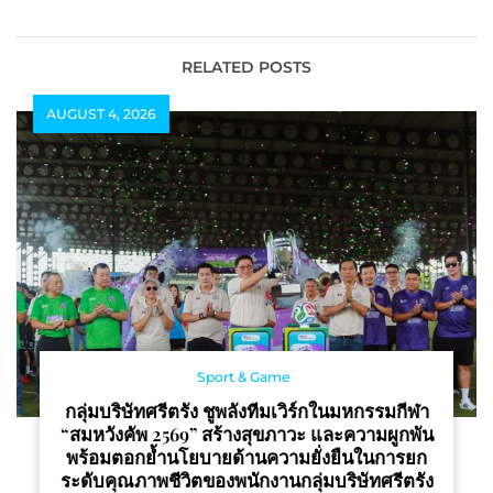
Week 2026 สะท้อนพลัง
มดีไซน์ รังสรรค์ผ่าน DNA
นักแสดงไทย ก้าวสู่เวที
ความเท่ของศิลปินดัง NCT
แฟชั่นระดับเอเชียอย่างสง่า
TEN (เตนล์), มิลลิ, เจเจ-
RELATED POSTS
งาม
กฤษณภูมิ, โจอี้-ภูวศิษฐ์, เป้-
AUGUST 4, 2026
อารักษ์, เฟิด Slot
Machine และ
Bodyslam
Sport & Game
กลุ่มบริษัทศรีตรัง ชูพลังทีมเวิร์กในมหกรรมกีฬา
“สมหวังคัพ 2569” สร้างสุขภาวะ และความผูกพัน
พร้อมตอกย้ำนโยบายด้านความยั่งยืนในการยก
ระดับคุณภาพชีวิตของพนักงานกลุ่มบริษัทศรีตรัง