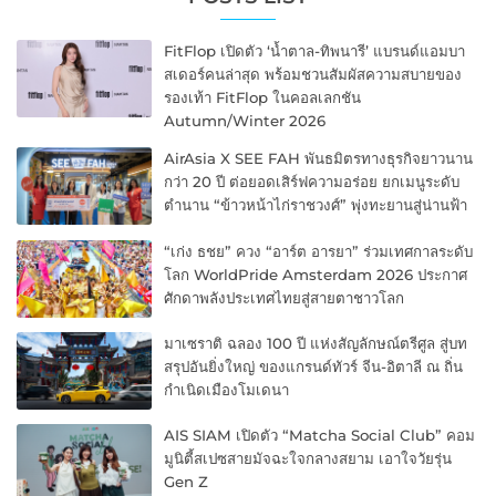
FitFlop เปิดตัว ‘น้ำตาล-ทิพนารี’ แบรนด์แอมบา
สเดอร์คนล่าสุด พร้อมชวนสัมผัสความสบายของ
รองเท้า FitFlop ในคอลเลกชัน
Autumn/Winter 2026
AirAsia X SEE FAH พันธมิตรทางธุรกิจยาวนาน
กว่า 20 ปี ต่อยอดเสิร์ฟความอร่อย ยกเมนูระดับ
ตำนาน “ข้าวหน้าไก่ราชวงศ์” พุ่งทะยานสู่น่านฟ้า
“เก่ง ธชย” ควง “อาร์ต อารยา” ร่วมเทศกาลระดับ
โลก WorldPride Amsterdam 2026 ประกาศ
ศักดาพลังประเทศไทยสู่สายตาชาวโลก
มาเซราติ ฉลอง 100 ปี แห่งสัญลักษณ์ตรีศูล สู่บท
สรุปอันยิ่งใหญ่ ของแกรนด์ทัวร์ จีน-อิตาลี ณ ถิ่น
กำเนิดเมืองโมเดนา
AIS SIAM เปิดตัว “Matcha Social Club” คอม
มูนิตี้สเปซสายมัจฉะใจกลางสยาม เอาใจวัยรุ่น
Gen Z