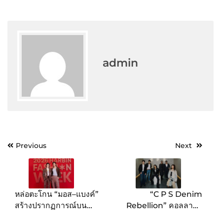
admin
Post
Previous
Next
navigation
หล่อตะโกน “มอส–แบงค์”
“C P S Denim
สร้างปรากฏการณ์บน
Rebellion” คอลลาบอ
รันเวย์ Harbin Fashion
เรชั่นสุดขบถ ฉีกกรอบเดนิ