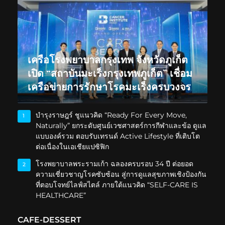
เครือโรงพยาบาลกรุงเทพ จังหวัดภูเก็ต
เปิด “สถาบันมะเร็งกรุงเทพภูเก็ต” เชื่อม
เครือข่ายการรักษาโรคมะเร็งครบวงจร
บำรุงราษฎร์ ชูแนวคิด “Ready For Every Move,
1
Naturally” ยกระดับศูนย์เวชศาสตร์การกีฬาและข้อ ดูแล
แบบองค์รวม ตอบรับเทรนด์ Active Lifestyle ที่เติบโต
ต่อเนื่องในเอเชียแปซิฟิก
โรงพยาบาลพระรามเก้า ฉลองครบรอบ 34 ปี ต่อยอด
2
ความเชี่ยวชาญโรคซับซ้อน สู่การดูแลสุขภาพเชิงป้องกัน
ที่ตอบโจทย์ไลฟ์สไตล์ ภายใต้แนวคิด “SELF-CARE IS
HEALTHCARE”
CAFE-DESSERT