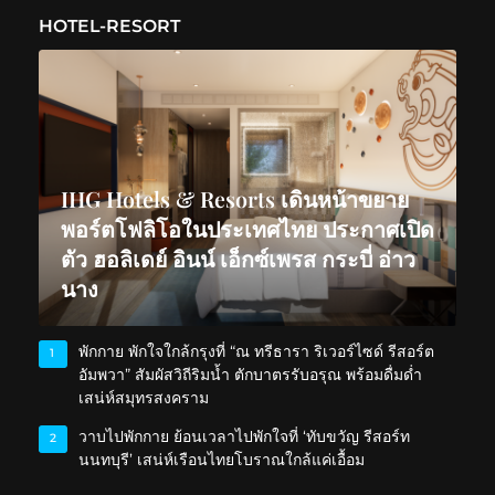
HOTEL-RESORT
IHG Hotels & Resorts เดินหน้าขยาย
พอร์ตโฟลิโอในประเทศไทย ประกาศเปิด
ตัว ฮอลิเดย์ อินน์ เอ็กซ์เพรส กระบี่ อ่าว
นาง
พักกาย พักใจใกล้กรุงที่ “ณ ทรีธารา ริเวอร์ไซด์ รีสอร์ต
1
อัมพวา” สัมผัสวิถีริมน้ำ ตักบาตรรับอรุณ พร้อมดื่มด่ำ
เสน่ห์สมุทรสงคราม
วาบไปพักกาย ย้อนเวลาไปพักใจที่ ‘ทับขวัญ รีสอร์ท
2
นนทบุรี’ เสน่ห์เรือนไทยโบราณใกล้แค่เอื้อม