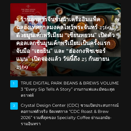
3 ร้านอาหารจีนชั้นนำเครืออิมแพ็ค
ฉลองเทศกาลมงคลไหว้พระจันทร์ 2569
ด้วยมูนเค้กพรีเมียม “เซียนหยวน” เปิดตัว
คอลเลกชันมูนเค้กพรีเมียมเป็นครั้งแรก
จับมือ “เฮยยิน” และ “ฮ่องกงฟิชเชอร์
แมน” เปิดจองแล้ว วันนี้ถึง 25 กันยายน
2569
TRUE DIGITAL PARK BEANS & BREWS VOLUME
1
3 “Every Sip Tells A Story” งานกาแฟและมัทฉะสุด
คราฟท์
Crystal Design Center (CDC) ชวนเปิดประสบการณ์
2
คอกาแฟตัวจริง จัดเทศกาล “CDC Roast & Brew
2026” รวมที่สุดของ Specialty Coffee ย่านเอกมัย-
รามอินทรา