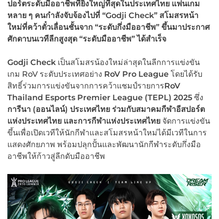
ปอร์ตระดับมืออาชีพที่ยิ่งใหญ่ที่สุดในประเทศไทย แฟนเกม
หลาย ๆ คนกำลังจับจ้องไปที่
“Godji Check”
สโมสรหน้า
ใหม่ที่คว้าตั๋วเลื่อนชั้นจาก
“
ระดับกึ่งมืออาชีพ
”
ขึ้นมาประกาศ
ศักดาบนเวทีลีกสูงสุด
“
ระดับมืออาชีพ
”
ได้สำเร็จ
Godji Check
เป็นสโมสรน้องใหม่ล่าสุดในลีกการแข่งขัน
เกม RoV ระดับประเทศอย่าง
RoV Pro League
โดยได้รับ
สิทธิ์ร่วมการแข่งขันจากการคว้าแชมป์รายการ
RoV
Thailand Esports Premier League (TEPL) 2025
ซึ่ง
การีนา (ออนไลน์) ประเทศไทย ร่วมกับสมาคมกีฬาอีสปอร์ต
แห่งประเทศไทย และการกีฬาแห่งประเทศไทย
จัดการแข่งขัน
ขึ้นเพื่อเปิดเวทีให้นักกีฬาและสโมสรหน้าใหม่ได้มีเวทีในการ
แสดงศักยภาพ พร้อมปลุกปั้นและพัฒนานักกีฬาระดับกึ่งมือ
อาชีพให้ก้าวสู่ลีกดับมืออาชีพ