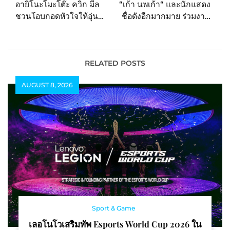
อายิโนะโมะโต๊ะ ควิก มีล
“เก้า นพเก้า“ และนักแสดง
ชวนโอบกอดหัวใจให้อุ่น
ชื่อดังอีกมากมาย ร่วมงาน
ละมุน ผ่านประสบการณ์
เปิดตัวน้ำหอม ในงาน
Edible Immersive
ARMANI / Casa x
Sound Bath ครั้งแรกใน
ARMANI Beauty
ไทย กับ ‘ViVa La MESS
RELATED POSTS
Presented by
AUGUST 8, 2026
Ajinomoto Quick Meal’
Sport & Game
เลอโนโวเสริมทัพ Esports World Cup 2026 ใน