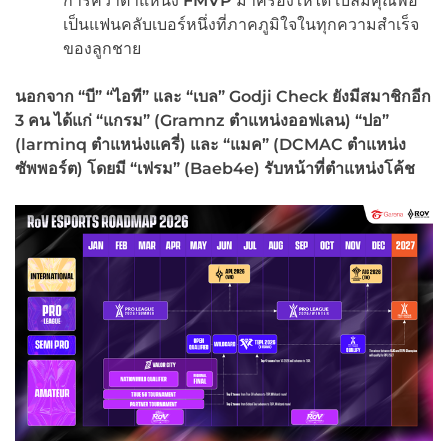
การคว้าตำแหน่ง
FMVP
มาครองให้ได้ เบลมีคุณพ่อ
เป็นแฟนคลับเบอร์หนึ่งที่ภาคภูมิใจในทุกความสำเร็จ
ของลูกชาย
นอกจาก
“
บี
” “
ไอที
”
และ
“
เบล
” Godji Check
ยังมีสมาชิกอีก
3
คน ได้แก่
“
แกรม
” (Gramnz
ตำแหน่งออฟเลน) “ปอ”
(
larminq
ตำแหน่งแครี่) และ “แมค” (
DCMAC
ตำแหน่ง
ซัพพอร์ต) โดยมี “เฟรม” (
Baeb4e
) รับหน้าที่ตำแหน่งโค้ช