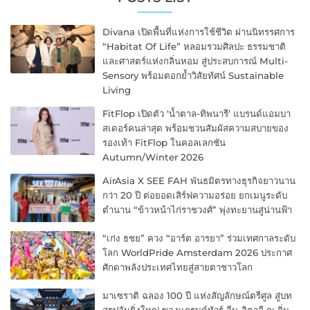
Divana เปิดพื้นที่แห่งการใช้ชีวิต ผ่านนิทรรศการ
“Habitat Of Life” หลอมรวมศิลปะ ธรรมชาติ
และศาสตร์แห่งกลิ่นหอม สู่ประสบการณ์ Multi-
Sensory พร้อมตอกย้ำวิสัยทัศน์ Sustainable
Living
FitFlop เปิดตัว ‘น้ำตาล-ทิพนารี’ แบรนด์แอมบา
สเดอร์คนล่าสุด พร้อมชวนสัมผัสความสบายของ
รองเท้า FitFlop ในคอลเลกชัน
Autumn/Winter 2026
AirAsia X SEE FAH พันธมิตรทางธุรกิจยาวนาน
กว่า 20 ปี ต่อยอดเสิร์ฟความอร่อย ยกเมนูระดับ
ตำนาน “ข้าวหน้าไก่ราชวงศ์” พุ่งทะยานสู่น่านฟ้า
“เก่ง ธชย” ควง “อาร์ต อารยา” ร่วมเทศกาลระดับ
โลก WorldPride Amsterdam 2026 ประกาศ
ศักดาพลังประเทศไทยสู่สายตาชาวโลก
มาเซราติ ฉลอง 100 ปี แห่งสัญลักษณ์ตรีศูล สู่บท