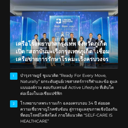
เครือโรงพยาบาลกรุงเทพ จังหวัดภูเก็ต
เปิด “สถาบันมะเร็งกรุงเทพภูเก็ต” เชื่อม
เครือข่ายการรักษาโรคมะเร็งครบวงจร
บำรุงราษฎร์ ชูแนวคิด “Ready For Every Move,
1
Naturally” ยกระดับศูนย์เวชศาสตร์การกีฬาและข้อ ดูแล
แบบองค์รวม ตอบรับเทรนด์ Active Lifestyle ที่เติบโต
ต่อเนื่องในเอเชียแปซิฟิก
โรงพยาบาลพระรามเก้า ฉลองครบรอบ 34 ปี ต่อยอด
2
ความเชี่ยวชาญโรคซับซ้อน สู่การดูแลสุขภาพเชิงป้องกัน
ที่ตอบโจทย์ไลฟ์สไตล์ ภายใต้แนวคิด “SELF-CARE IS
HEALTHCARE”