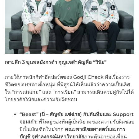
เจาะลึก
3
ขุนพลมังกรดำ กุญแจสำคัญคือ
“
วินัย
”
ภายใต้ภาพนักกีฬาอีสปอร์ตของ Godji Check คือเรื่องราว
ชีวิตของบรรดาเด็กหนุ่ม ที่พิสูจน์ให้เห็นแล้วว่าความเป็นเลิศ
ใน “การเล่นเกม” และ “การเรียน” สามารถเดินควบคู่กันไปได้
โดยอาศัยวินัยและความรับผิดชอบ
“Beast” (
บี – สัญชัย แซ่ฉ่าย) กัปตันทีมและ
Support
จอมเก๋า:
พี่ใหญ่ของทีมผู้เป็นนิยามของความรับผิดชอบ
บีเป็นบัณฑิตใหม่จาก
คณะพาณิชยศาสตร์และการ
บัญชี จุฬาลงกรณ์มหาวิทยาลัย
ภาพคุ้นตาของเพื่อน