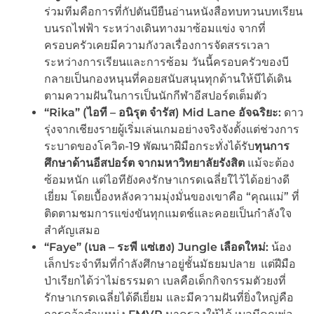
ร่วมทีมคือการที่กัปตันบียืนอ่านหนังสือทบทวนบทเรียน
บนรถไฟฟ้า ระหว่างเดินทางมาซ้อมแข่ง จากที่
ครอบครัวเคยมีความกังวลเรื่องการจัดสรรเวลา
ระหว่างการเรียนและการซ้อม วันนี้ครอบครัวของบี
กลายเป็นกองหนุนที่คอยสนับสนุนทุกด้านให้บีได้เดิน
ตามความฝันในการเป็นนักกีฬาอีสปอร์ตเต็มตัว
“Rika” (
ไอที – อนิรุต จำรัส)
Mid Lane
อัจฉริยะ:
ดาว
รุ่งจากเชียงรายผู้เริ่มเล่นเกมอย่างจริงจังตั้งแต่ช่วงการ
ระบาดของโควิด-19 พัฒนาฝีมือกระทั่งได้รับ
ทุนการ
ศึกษาด้านอีสปอร์ต จากมหาวิทยาลัยรังสิต
แม้จะต้อง
ซ้อมหนัก แต่ไอทียังคงรักษาเกรดเฉลี่ยใไว้ได้อย่างดี
เยี่ยม โดยเบื้องหลังความมุ่งมั่นของเขาคือ “คุณแม่” ที่
ติดตามชมการแข่งขันทุกแมตช์และคอยเป็นกำลังใจ
สำคัญเสมอ
“Faye” (
เบล – ระพี แซ่เฮง)
Jungle
เลือดใหม่:
น้อง
เล็กประจำทีมที่กำลังศึกษาอยู่ชั้นมัธยมปลาย แต่ฝีมือ
ป่าเรียกได้ว่าไม่ธรรมดา เบลคือเด็กกิจกรรมตัวยงที่
รักษาเกรดเฉลี่ยได้ดีเยี่ยม และมีความฝันที่ยิ่งใหญ่คือ