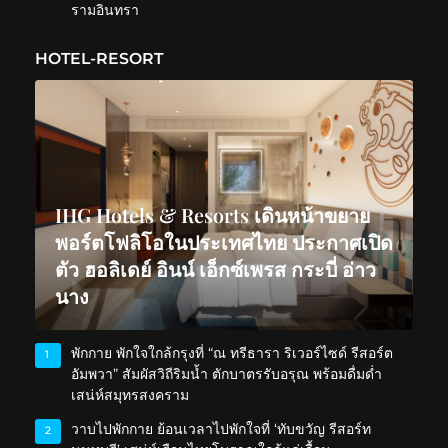
รามอินทรา
HOTEL-RESORT
IHG Hotels & Resorts เดินหน้าขยาย
พอร์ตโฟลิโอในประเทศไทย ประกาศเปิด
ตัว ฮอลิเดย์ อินน์ เอ็กซ์เพรส กระบี่ อ่าว
นาง
พักกาย พักใจใกล้กรุงที่ “ณ ทรีธารา ริเวอร์ไซด์ รีสอร์ต
1
อัมพวา” สัมผัสวิถีริมน้ำ ตักบาตรรับอรุณ พร้อมดื่มด่ำ
เสน่ห์สมุทรสงคราม
วาบไปพักกาย ย้อนเวลาไปพักใจที่ ‘ทับขวัญ รีสอร์ท
2