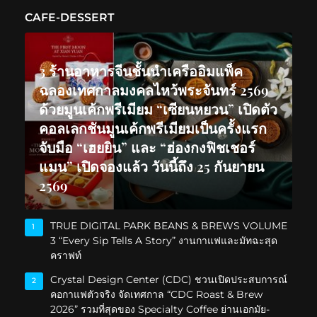
CAFE-DESSERT
3 ร้านอาหารจีนชั้นนำเครืออิมแพ็ค
ฉลองเทศกาลมงคลไหว้พระจันทร์ 2569
ด้วยมูนเค้กพรีเมียม “เซียนหยวน” เปิดตัว
คอลเลกชันมูนเค้กพรีเมียมเป็นครั้งแรก
จับมือ “เฮยยิน” และ “ฮ่องกงฟิชเชอร์
แมน” เปิดจองแล้ว วันนี้ถึง 25 กันยายน
2569
TRUE DIGITAL PARK BEANS & BREWS VOLUME
1
3 “Every Sip Tells A Story” งานกาแฟและมัทฉะสุด
คราฟท์
Crystal Design Center (CDC) ชวนเปิดประสบการณ์
2
คอกาแฟตัวจริง จัดเทศกาล “CDC Roast & Brew
2026” รวมที่สุดของ Specialty Coffee ย่านเอกมัย-