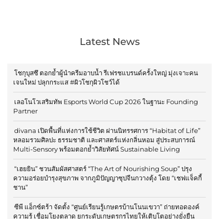
Latest News
โชกุบุสซึ ตอกย้ำผู้นำครีมอาบน้ำ รีเฟรชแบรนด์ครั้งใหญ่ มุ่งเจาะคน
เจนใหม่ ปลุกกระแส #ผิวโชกุผิวโชว์ได้
เลอโนโวเสริมทัพ Esports World Cup 2026 ในฐานะ Founding
Partner
divana เปิดพื้นที่แห่งการใช้ชีวิต ผ่านนิทรรศการ “Habitat of Life”
หลอมรวมศิลปะ ธรรมชาติ และศาสตร์แห่งกลิ่นหอม สู่ประสบการณ์
Multi-Sensory พร้อมตอกย้ำวิสัยทัศน์ Sustainable Living
“เฮยยิน” ชวนสัมผัสศาสตร์ “The Art of Nourishing Soup” ปรุง
ความอร่อยบำรุงสุขภาพ จากภูมิปัญญาซุปจีนกวางตุ้ง โดย “เชฟแจ็คกี้
ชาน”
ซีพี แอ็กซ์ตร้า จัดตั้ง “ศูนย์เรียนรู้เกษตรบ้านโนนเขวา” ถ่ายทอดองค์
ความรู้ เชื่อมโยงตลาด ยกระดับเกษตรกรไทยให้เติบโตอย่างยั่งยืน