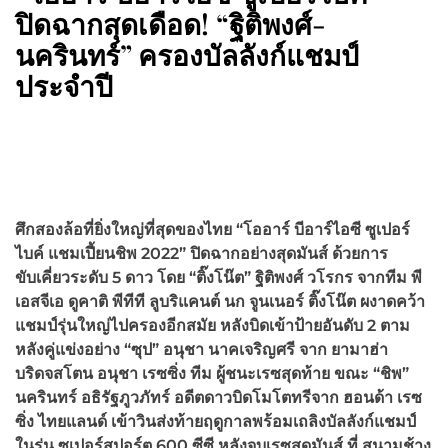
ปิดฉากสุดเดือด! “ฐิติพงศ์-
นครินทร์” ครองบัลลังก์แชมป์
ประจำปี
ศึกสองล้อที่ยิ่งใหญ่ที่สุดของไทย “โออาร์ บีอาร์ไอซี ซูเปอร์
ไบค์ แชมเปี้ยนชิพ 2022” ปิดฉากอย่างสุดมันส์ ด้วยการ
ขับเคี่ยวระดับ 5 ดาว โดย “ติ๊งโน๊ต” ฐิติพงศ์ วโรกร จากทีม พี
เอสจีเอ ดูคาติ พีทีที ลูบริแคนต์ นก จูนเนอร์ ติ๊งโน๊ต ผงาดคว้า
แชมป์รุ่นใหญ่ไปครองอีกสมัย หลังบิดเข้าป้ายอันดับ 2 ตาม
หลังคู่แข่งอย่าง “ซุป” อนุชา นาคเจริญศรี จาก ยามาฮ่า
บริดจสโตน อนุชา เรซซิ่ง ทีม ผู้ชนะเรซสุดท้าย ขณะ “ชิพ”
นครินทร์ อธิรัฐภูวภัทร์ อดีตดาวบิดโมโตทรีจาก ฮอนด้า เรซ
ซิ่ง ไทยแลนด์ เข้าวินส่งท้ายฤดูกาลพร้อมเถลิงบัลลังก์แชมป์
ในรุ่น ซูเปอร์สปอร์ต 600 ซีซี หลังจบเรซสุดมันส์ ที่ สนามช้าง