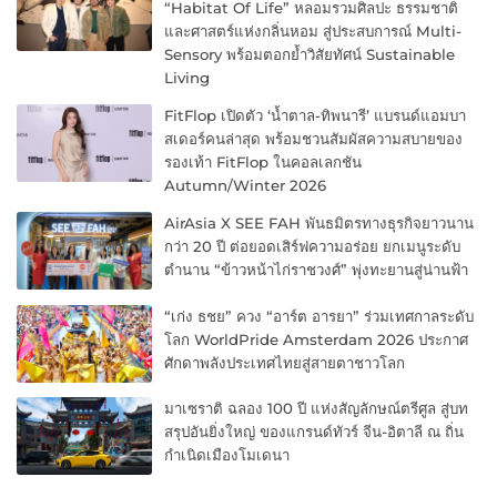
“Habitat Of Life” หลอมรวมศิลปะ ธรรมชาติ
และศาสตร์แห่งกลิ่นหอม สู่ประสบการณ์ Multi-
Sensory พร้อมตอกย้ำวิสัยทัศน์ Sustainable
Living
FitFlop เปิดตัว ‘น้ำตาล-ทิพนารี’ แบรนด์แอมบา
สเดอร์คนล่าสุด พร้อมชวนสัมผัสความสบายของ
รองเท้า FitFlop ในคอลเลกชัน
Autumn/Winter 2026
AirAsia X SEE FAH พันธมิตรทางธุรกิจยาวนาน
กว่า 20 ปี ต่อยอดเสิร์ฟความอร่อย ยกเมนูระดับ
ตำนาน “ข้าวหน้าไก่ราชวงศ์” พุ่งทะยานสู่น่านฟ้า
“เก่ง ธชย” ควง “อาร์ต อารยา” ร่วมเทศกาลระดับ
โลก WorldPride Amsterdam 2026 ประกาศ
ศักดาพลังประเทศไทยสู่สายตาชาวโลก
มาเซราติ ฉลอง 100 ปี แห่งสัญลักษณ์ตรีศูล สู่บท
สรุปอันยิ่งใหญ่ ของแกรนด์ทัวร์ จีน-อิตาลี ณ ถิ่น
กำเนิดเมืองโมเดนา