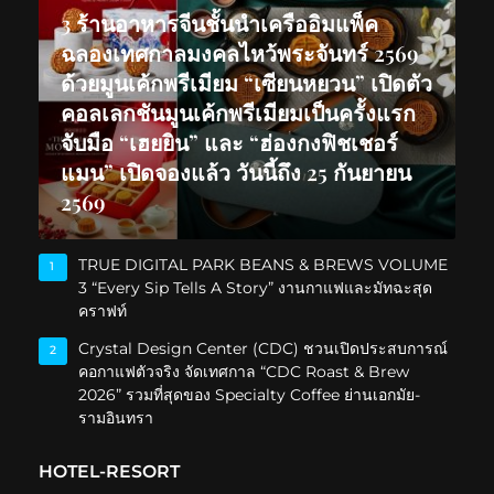
3 ร้านอาหารจีนชั้นนำเครืออิมแพ็ค
ฉลองเทศกาลมงคลไหว้พระจันทร์ 2569
ด้วยมูนเค้กพรีเมียม “เซียนหยวน” เปิดตัว
คอลเลกชันมูนเค้กพรีเมียมเป็นครั้งแรก
จับมือ “เฮยยิน” และ “ฮ่องกงฟิชเชอร์
แมน” เปิดจองแล้ว วันนี้ถึง 25 กันยายน
2569
TRUE DIGITAL PARK BEANS & BREWS VOLUME
1
3 “Every Sip Tells A Story” งานกาแฟและมัทฉะสุด
คราฟท์
Crystal Design Center (CDC) ชวนเปิดประสบการณ์
2
คอกาแฟตัวจริง จัดเทศกาล “CDC Roast & Brew
2026” รวมที่สุดของ Specialty Coffee ย่านเอกมัย-
รามอินทรา
HOTEL-RESORT