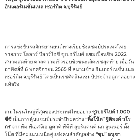
อินเตอร์เนชั่นแนล เซอร์กิต จ.บุรีรัมย์
การแข่งขันรถจักรยานยนต์ทางเรียบชิงแชมป์ประเทศไทย
รายการ โออาร์ บีอาร์ไอซี ซูเปอร์ไบค์ แชมเปี้ยนชิพ 2022
สนามสุดท้าย ดวลความเร็วรอบชิงชนะเลิศเรซสุดท้าย เมื่อวัน
อาทิตย์ที่ 6 พฤศจิกายน 2565 ที่ สนามช้าง อินเตอร์เนชั่นแนล
เซอร์กิต จ.บุรีรัมย์ โดยเป็นเรซตัดสินแชมป์ประจำฤดูกาลอย่าง
แท้จริง
เกมในรุ่นใหญ่ที่สุดของประเทศไทยอย่าง
ซูเปอร์ไบค์ 1,000
ซีซี
เป็นการลุ้นแชมป์ประจำปีระหว่าง
“ติ๊งโน๊ต” ฐิติพงศ์ วโร
กร
จากทีม พีเอสจีเอ ดูคาติ พีทีที ลูบริแคนต์ นก จูนเนอร์ ติ๊ง
โน๊ต ที่มีคะแนนเหนือคู่แข่งคนสำคัญอย่าง
“ซุป” อนุชา