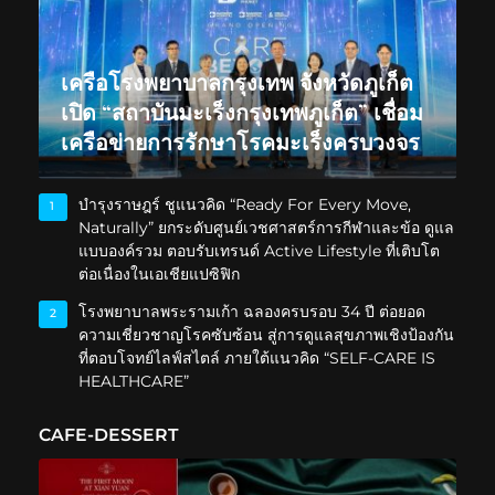
เครือโรงพยาบาลกรุงเทพ จังหวัดภูเก็ต
เปิด “สถาบันมะเร็งกรุงเทพภูเก็ต” เชื่อม
เครือข่ายการรักษาโรคมะเร็งครบวงจร
บำรุงราษฎร์ ชูแนวคิด “Ready For Every Move,
1
Naturally” ยกระดับศูนย์เวชศาสตร์การกีฬาและข้อ ดูแล
แบบองค์รวม ตอบรับเทรนด์ Active Lifestyle ที่เติบโต
ต่อเนื่องในเอเชียแปซิฟิก
โรงพยาบาลพระรามเก้า ฉลองครบรอบ 34 ปี ต่อยอด
2
ความเชี่ยวชาญโรคซับซ้อน สู่การดูแลสุขภาพเชิงป้องกัน
ที่ตอบโจทย์ไลฟ์สไตล์ ภายใต้แนวคิด “SELF-CARE IS
HEALTHCARE”
CAFE-DESSERT