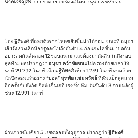
นาคเจริญศรี
จาก ยามาฮ่า บริดจสโตน อนุชา เรซซิ่ง ทีม
โดย ฐิติพงศ์ ที่ออกตัวจากโพลขยับขึ้นนำได้ก่อน ขณะที่ อนุชา
เสียจังหวะเล็กน้อยรูดลงไปถึงอันดับ 4 ก่อนจะไล่ขึ้นมาบดกัน
อย่างสุดมันส์ตลอด 12 รอบสนาม และต้องมาตัดสินกันถึงรอบ
สุดท้าย ผลปรากฏว่า
อนุชา คว้าชัยชนะ
ไปครองด้วยเวลา 19
นาที 29.792 วินาที เฉือน
ฐิติพงศ์
เพียง 1.759 วินาที ตามด้วย
นักบิดจอมเก๋าอย่าง
“บอล” สุหทัย แช่มทรัพย์
ที่คัมแบ็กสู่สนาม
อีกครั้งกับสังกัด อีสต์ เอ็นเจที เรซซิ่ง ทีม ในอันดับ 3 ตามหลังผู้
ชนะ 12.991 วินาที
ผ่านการขับเคี่ยว 5 เรซตลอดทั้งฤดูกาล ปรากฏว่า
ฐิติพงศ์