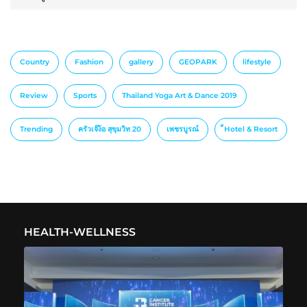
Country
Fashion
gallery
GEOPARK
lifestyle
Review
Sports
Thailand Yoga Art & Dance 2019
Trending
ครัวเจ๊ง้อ สุขุมวิท 20
เพชรบูรณ์
็Hotel & Resort
HEALTH-WELLNESS