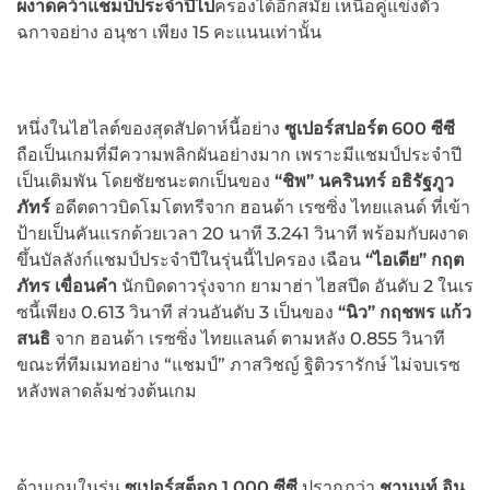
ผงาดคว้าแชมป์ประจำปีไป
ครองได้อีกสมัย เหนือคู่แข่งตัว
ฉกาจอย่าง อนุชา เพียง 15 คะแนนเท่านั้น
หนึ่งในไฮไลต์ของสุดสัปดาห์นี้อย่าง
ซูเปอร์สปอร์ต 600 ซีซี
ถือเป็นเกมที่มีความพลิกผันอย่างมาก เพราะมีแชมป์ประจำปี
เป็นเดิมพัน โดยชัยชนะตกเป็นของ
“ชิพ” นครินทร์ อธิรัฐภูว
ภัทร์
อดีตดาวบิดโมโตทรีจาก ฮอนด้า เรซซิ่ง ไทยแลนด์ ที่เข้า
ป้ายเป็นคันแรกด้วยเวลา 20 นาที 3.241 วินาที พร้อมกับผงาด
ขึ้นบัลลังก์แชมป์ประจำปีในรุ่นนี้ไปครอง เฉือน
“ไอเดีย” กฤต
ภัทร เขื่อนคำ
นักบิดดาวรุ่งจาก ยามาฮ่า ไฮสปีด อันดับ 2 ในเร
ซนี้เพียง 0.613 วินาที ส่วนอันดับ 3 เป็นของ
“นิว” กฤชพร แก้ว
สนธิ
จาก ฮอนด้า เรซซิ่ง ไทยแลนด์ ตามหลัง 0.855 วินาที
ขณะที่ทีมเมทอย่าง “แชมป์” ภาสวิชญ์ ฐิติวรารักษ์ ไม่จบเรซ
หลังพลาดล้มช่วงต้นเกม
ด้านเกมในรุ่น
ซูเปอร์สต็อก 1,000 ซีซี
ปรากฏว่า
ชานนท์ อิน