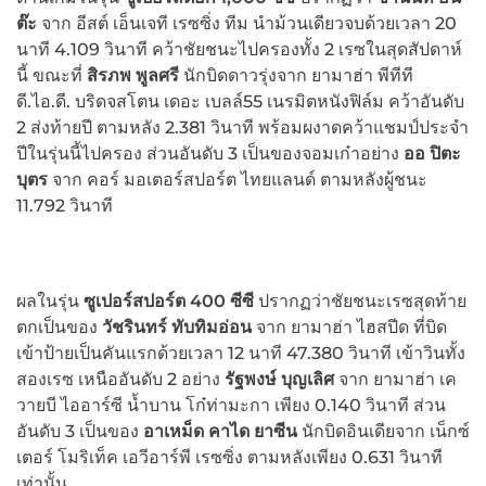
ต๊ะ
จาก อีสต์ เอ็นเจที เรซซิ่ง ทีม นำม้วนเดียวจบด้วยเวลา 20
นาที 4.109 วินาที คว้าชัยชนะไปครองทั้ง 2 เรซในสุดสัปดาห์
นี้ ขณะที่
สิรภพ พูลศรี
นักบิดดาวรุ่งจาก ยามาฮ่า พีทีที
ดี.ไอ.ดี. บริดจสโตน เดอะ เบลล์55 เนรมิตหนังฟิล์ม คว้าอันดับ
2 ส่งท้ายปี ตามหลัง 2.381 วินาที พร้อมผงาดคว้าแชมป์ประจำ
ปีในรุ่นนี้ไปครอง ส่วนอันดับ 3 เป็นของจอมเก๋าอย่าง
ออ ปิตะ
บุตร
จาก คอร์ มอเตอร์สปอร์ต ไทยแลนด์ ตามหลังผู้ชนะ
11.792 วินาที
ผลในรุ่น
ซูเปอร์สปอร์ต 400 ซีซี
ปรากฏว่าชัยชนะเรซสุดท้าย
ตกเป็นของ
วัชรินทร์ ทับทิมอ่อน
จาก ยามาฮ่า ไฮสปีด ที่บิด
เข้าป้ายเป็นคันแรกด้วยเวลา 12 นาที 47.380 วินาที เข้าวินทั้ง
สองเรซ เหนืออันดับ 2 อย่าง
รัฐพงษ์ บุญเลิศ
จาก ยามาฮ่า เค
วายบี ไออาร์ซี น้ำบาน โก๋ท่ามะกา เพียง 0.140 วินาที ส่วน
อันดับ 3 เป็นของ
อาเหม็ด คาได ยาซีน
นักบิดอินเดียจาก เน็กซ์
เตอร์ โมริเท็ค เอวีอาร์พี เรซซิ่ง ตามหลังเพียง 0.631 วินาที
เท่านั้น