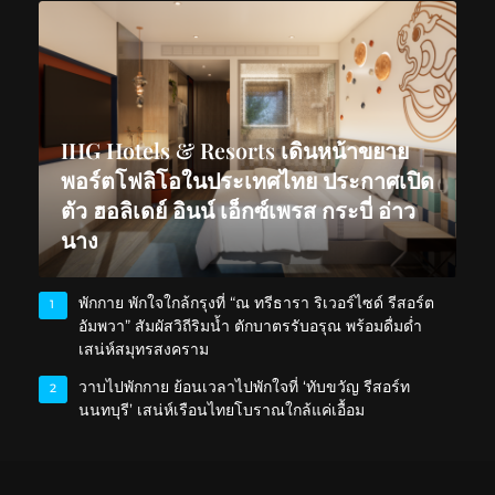
IHG Hotels & Resorts เดินหน้าขยาย
พอร์ตโฟลิโอในประเทศไทย ประกาศเปิด
ตัว ฮอลิเดย์ อินน์ เอ็กซ์เพรส กระบี่ อ่าว
นาง
พักกาย พักใจใกล้กรุงที่ “ณ ทรีธารา ริเวอร์ไซด์ รีสอร์ต
1
อัมพวา” สัมผัสวิถีริมน้ำ ตักบาตรรับอรุณ พร้อมดื่มด่ำ
เสน่ห์สมุทรสงคราม
วาบไปพักกาย ย้อนเวลาไปพักใจที่ ‘ทับขวัญ รีสอร์ท
2
นนทบุรี’ เสน่ห์เรือนไทยโบราณใกล้แค่เอื้อม