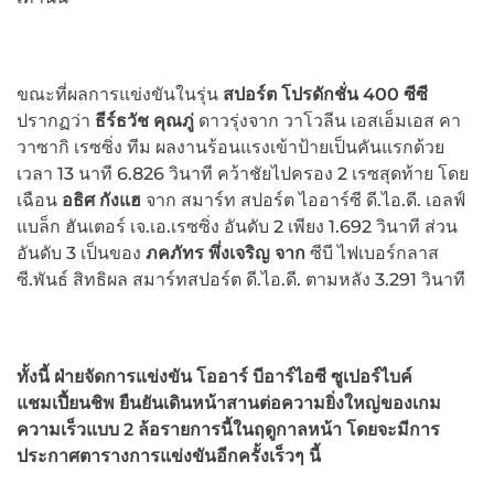
ขณะที่ผลการแข่งขันในรุ่น
สปอร์ต โปรดักชั่น 400 ซีซี
ปรากฏว่า
ธีร์ธวัช คุณภู่
ดาวรุ่งจาก วาโวลีน เอสเอ็มเอส คา
วาซากิ เรซซิ่ง ทีม ผลงานร้อนแรงเข้าป้ายเป็นคันแรกด้วย
เวลา 13 นาที 6.826 วินาที คว้าชัยไปครอง 2 เรซสุดท้าย โดย
เฉือน
อธิศ กังแฮ
จาก สมาร์ท สปอร์ต ไออาร์ซี ดี.ไอ.ดี. เอลฟ์
แบล็ก ฮันเตอร์ เจ.เอ.เรซซิ่ง อันดับ 2 เพียง 1.692 วินาที ส่วน
อันดับ 3 เป็นของ
ภคภัทร พึ่งเจริญ จาก
ซีบี ไฟเบอร์กลาส
ซี.พันธ์ สิทธิผล สมาร์ทสปอร์ต ดี.ไอ.ดี. ตามหลัง 3.291 วินาที
ทั้งนี้ ฝ่ายจัดการแข่งขัน โออาร์ บีอาร์ไอซี ซูเปอร์ไบค์
แชมเปี้ยนชิพ ยืนยันเดินหน้าสานต่อความยิ่งใหญ่ของเกม
ความเร็วแบบ 2 ล้อรายการนี้ในฤดูกาลหน้า โดยจะมีการ
ประกาศตารางการแข่งขันอีกครั้งเร็วๆ นี้