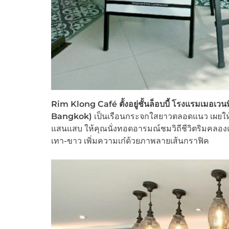
Rim Klong Café ตั้งอยู่ชั้นล็อบบี้ โรงแรมเมอเ
Bangkok)
เป็นเรือนกระจกใสยาวตลอดแนว เผยให
แสนแสบ ให้คุณนั่งทอดอารมณ์ชมวิถีชีวิตริมคลองแบ
เทา-ขาว เพิ่มความเก๋ด้วยภาพลายเส้นกราฟิค