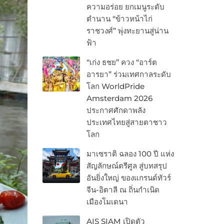
ความอร่อย ยกเมนูระดับ
ตำนาน “ข้าวหน้าไก่
ราชวงศ์” พุ่งทะยานสู่น่าน
ฟ้า
“เก่ง ธชย” ควง “อาร์ต
อารยา” ร่วมเทศกาลระดับ
โลก WorldPride
Amsterdam 2026
ประกาศศักดาพลัง
ประเทศไทยสู่สายตาชาว
โลก
มาเซราติ ฉลอง 100 ปี แห่ง
สัญลักษณ์ตรีศูล สู่บทสรุป
อันยิ่งใหญ่ ของแกรนด์ทัวร์
จีน-อิตาลี ณ ถิ่นกำเนิด
เมืองโมเดนา
AIS SIAM เปิดตัว