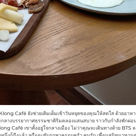
ng Café ยังช่วยเติมเต็มเช้าวันหยุดของคุณให้สดใส ด้วยอาหา
ท่ามกลางบรรยากาศธรรมชาติริมคลองแสนสบาย ราวกับกำลังพักผ่อนอ
ong Café เขาตั้งอยู่ใจกลางเมือง ไม่ว่าคุณจะเดินทางด้วย BTS ล
นิดหนึ่งก็ถึงแล้ว หรือจะขับรถพาครอบครัว คนรัก เพื่อนสนิทมาทา