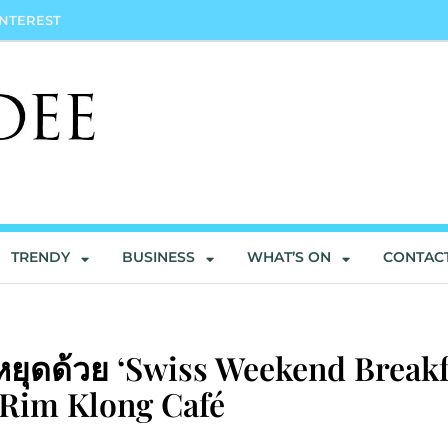
INTEREST
TRENDY
BUSINESS
WHAT’S ON
CONTAC
หยุดด้วย ‘Swiss Weekend Breakf
 Rim Klong Café