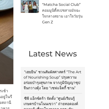
“Matcha Social Club”
คอมมูนิตี้สเปซสายมัจฉะ
ใจกลางสยาม เอาใจวัยรุ่น
Gen Z
Latest News
“เฮยยิน” ชวนสัมผัสศาสตร์ “The Art
of Nourishing Soup” ปรุงความ
อร่อยบำรุงสุขภาพ จากภูมิปัญญาซุป
จีนกวางตุ้ง โดย “เชฟแจ็คกี้ ชาน”
รเช้า
ยู่ในรี
ซีพี แอ็กซ์ตร้า จัดตั้ง “ศูนย์เรียนรู้
งสถานี
เกษตรบ้านโนนเขวา” ถ่ายทอดองค์
นอาหาร