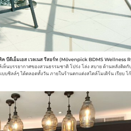
วนพิค บีดีเอ็มเอส เวลเนส รีสอร์ท (Mövenpick BDMS Wellness 
้เห็นบรรยากาศของสวนธรรมชาติ โปร่ง โล่ง สบาย ด้านหลังติดก
บชิลล์ๆ ได้ตลอดทั้งวัน ภายในร้านตกแต่งสไตล์โมเดิร์น เรียบ โ