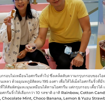
กรุบกรอบไม่เหมือนไอศกรีมทั่วไป ซึ่งเคล็ดลับความกรุบกรอบของไอศ
หลว ด้วยอุณหภูมิติดลบ 195 องศา เพื่อให้ได้เม็ดไอศกรีมจิ๋วที่มี
 ที่ให้สัมผัสนุ่มละมุนเหมือนได้ทานไอศกรีม แต่กรุบกรอบ เคี้ยวได้ 
ศกรีมจิ๋วให้เลือกกว่า 10 รสชาติ อาทิ
Rainbow, Cotton Cand
l, Chocolate Mint, Choco Banana, Lemon & Yuzu Straw