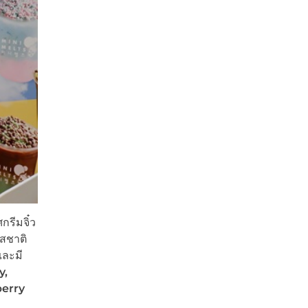
กรีมจิ๋ว
รสชาติ
และมี
y,
berry