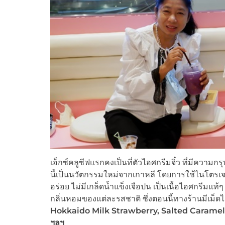
เอ็กซ์คลูซีฟแรกคงเป็นที่ตัวไอศกรีมจิ๋ว ที่มีความ
นี้เป็นนวัตกรรมใหม่จากเกาหลี โดยการใช้ไนโตรเจนเ
อร่อย ไม่มีเกล็ดน้ำแข็งเจือปน เป็นเนื้อไอศกรีมแท้ๆ
กลิ่นหอมของแต่ละรสชาติ ซึ่งตอนนี้ทางร้านมีเม็ดไอ
Hokkaido Milk Strawberry, Salted Carame
ฯลฯ