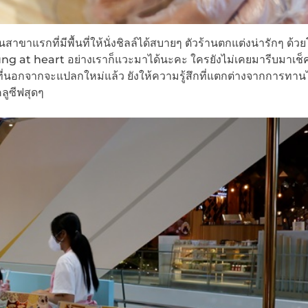
สาขาแรกที่มีพื้นที่ให้นั่งชิลล์ได้สบายๆ ตัวร้านตกแต่งน่ารักๆ ด้ว
 young at heart อย่างเราก็แวะมาได้นะคะ ใครยังไม่เคยมารีบมาเช็
ี่นอกจากจะแปลกใหม่แล้ว ยังให้ความรู้สึกที่แตกต่างจากการทา
์คลูซีฟสุดๆ