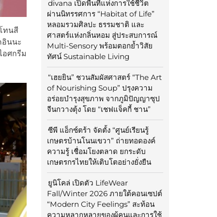
divana เปิดพื้นที่แห่งการใช้ชีวิต
ผ่านนิทรรศการ “Habitat of Life”
หลอมรวมศิลปะ ธรรมชาติ และ
ยโทนสี
ศาสตร์แห่งกลิ่นหอม สู่ประสบการณ์
คอินนะ
Multi-Sensory พร้อมตอกย้ำวิสัย
นไอศกรีม
ทัศน์ Sustainable Living
“เฮยยิน” ชวนสัมผัสศาสตร์ “The Art
of Nourishing Soup” ปรุงความ
อร่อยบำรุงสุขภาพ จากภูมิปัญญาซุป
จีนกวางตุ้ง โดย “เชฟแจ็คกี้ ชาน”
ซีพี แอ็กซ์ตร้า จัดตั้ง “ศูนย์เรียนรู้
เกษตรบ้านโนนเขวา” ถ่ายทอดองค์
ความรู้ เชื่อมโยงตลาด ยกระดับ
เกษตรกรไทยให้เติบโตอย่างยั่งยืน
ยูนิโคล่ เปิดตัว LifeWear
Fall/Winter 2026 ภายใต้คอนเซปต์
“Modern City Feelings” สะท้อน
ความหลากหลายของผู้คนและการใช้