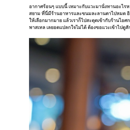
อากาศร้อนๆ แบบนี้ เหมาะกับแวะมานั่งทานอะไรหวาน
สยาม ที่นี่มีร้านอาหารและขนมละลานตาไปหมด อิจฉาว
ให้เลือกมากมาย แล้วเราก็ไปสะดุดเข้ากับร้านไอศกร
พาสเทล เลยอดแปลกใจไม่ได้ ต้องขอแวะเข้าไปดูสัก