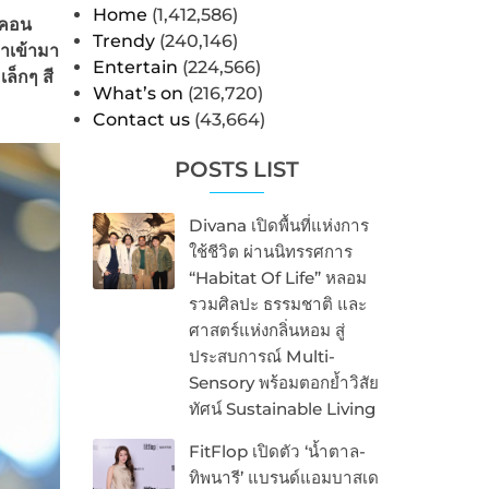
Home
(1,412,586)
อคอน
Trendy
(240,146)
้าเข้ามา
Entertain
(224,566)
ล็กๆ สี
What’s on
(216,720)
Contact us
(43,664)
POSTS LIST
Divana เปิดพื้นที่แห่งการ
ใช้ชีวิต ผ่านนิทรรศการ
“Habitat Of Life” หลอม
รวมศิลปะ ธรรมชาติ และ
ศาสตร์แห่งกลิ่นหอม สู่
ประสบการณ์ Multi-
Sensory พร้อมตอกย้ำวิสัย
ทัศน์ Sustainable Living
FitFlop เปิดตัว ‘น้ำตาล-
ทิพนารี’ แบรนด์แอมบาสเด