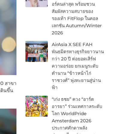
อร์คนล่าสุด พร้อมชวน
สัมผัสความสบายของ
รองเท้า FitFlop ในคอล
เลกชัน Autumn/Winter
2026
AirAsia X SEE FAH
พันธมิตรทางธุรกิจยาวนาน
กว่า 20 ปี ต่อยอดเสิร์ฟ
ความอร่อย ยกเมนูระดับ
ตำนาน “ข้าวหน้าไก่
ราชวงศ์” พุ่งทะยานสู่น่าน
 10 สาขา
ฟ้า
ดินขึ้น
“เก่ง ธชย” ควง “อาร์ต
อารยา” ร่วมเทศกาลระดับ
โลก WorldPride
Amsterdam 2026
ประกาศศักดาพลัง