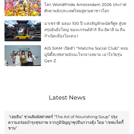
โลก WorldPride Amsterdam 2026 ประกาศ
ศักดาพลังประเทศไทยสู่สายตาชาวโลก
มาเซราติ ฉลอง 100 ปี แห่งสัญลักษณ์ตรีศูล สู่บท
สรุปอันยิ่งใหญ่ ของแกรนด์ทัวร์ จีน-อิตาลี ณ ถิ่น
กำเนิดเมืองโมเดนา
AIS SIAM เปิดตัว “Matcha Social Club” คอม
มูนิตี้สเปซสายมัจฉะใจกลางสยาม เอาใจวัยรุ่น
Gen Z
Latest News
“เฮยยิน” ชวนสัมผัสศาสตร์ “The Art of Nourishing Soup” ปรุง
ความอร่อยบำรุงสุขภาพ จากภูมิปัญญาซุปจีนกวางตุ้ง โดย “เชฟแจ็คกี้
ชาน”