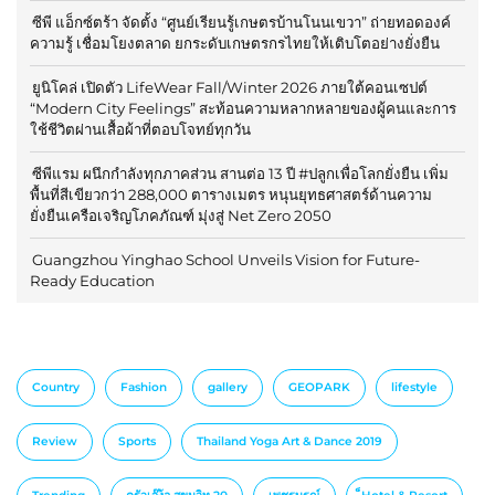
ซีพี แอ็กซ์ตร้า จัดตั้ง “ศูนย์เรียนรู้เกษตรบ้านโนนเขวา” ถ่ายทอดองค์
ความรู้ เชื่อมโยงตลาด ยกระดับเกษตรกรไทยให้เติบโตอย่างยั่งยืน
ยูนิโคล่ เปิดตัว LifeWear Fall/Winter 2026 ภายใต้คอนเซปต์
“Modern City Feelings” สะท้อนความหลากหลายของผู้คนและการ
ใช้ชีวิตผ่านเสื้อผ้าที่ตอบโจทย์ทุกวัน
ซีพีแรม ผนึกกำลังทุกภาคส่วน สานต่อ 13 ปี #ปลูกเพื่อโลกยั่งยืน เพิ่ม
พื้นที่สีเขียวกว่า 288,000 ตารางเมตร หนุนยุทธศาสตร์ด้านความ
ยั่งยืนเครือเจริญโภคภัณฑ์ มุ่งสู่ Net Zero 2050
Guangzhou Yinghao School Unveils Vision for Future-
Ready Education
Country
Fashion
gallery
GEOPARK
lifestyle
Review
Sports
Thailand Yoga Art & Dance 2019