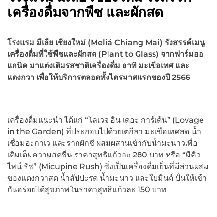
เครื่องดื่มจากพืช และผักสด
โรงแรม มีเลีย เชียงใหม่ (Meliá Chiang Mai) รังสรรค์เมนู
เครื่องดื่มที่ใช้พืชและผักสด (Plant to Glass) จากฟาร์มออ
แกนิค มาแต่งเติมรสชาติเครื่องดื่ม อาทิ มะเขือเทศ และ
แตงกวา เพื่อให้บริการตลอดทั้งไตรมาสแรกของปี 2566
เครื่องดื่มแนะนำ ได้แก่ “โลเวจ อิน เดอะ การ์เด้น” (Lovage
in the Garden) ที่ประกอบไปด้วยเตกีลา มะเขือเทศสด น้ำ
เชื่อมอะกาเว และรากผักชี ผสมผสานเข้ากับน้ำมะนาวเพื่อ
เติมเต็มความสดชื่น ราคาสุทธิแก้วละ 280 บาท หรือ “มีคิว
ไพน์ รัช” (Micupine Rush) ซึ่งเป็นเครื่องดื่มเย็นที่มีส่วนผสม
ของแตงกวาสด น้ำสัปปะรด น้ำมะนาว และใบมินต์ ปั่นให้เข้า
กันอร่อยได้สุขภาพในราคาสุทธิแก้วละ 150 บาท