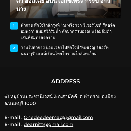
ตัว ฮอลิเดย์ อินน์ เอ็กซ์เพรส กระบี่ อ่าว
นาง
พักกาย พักใจใกล้กรุงที่ “ณ ทรีธารา ริเวอร์ไซด์ รีสอร์ต
1
อัมพวา” สัมผัสวิถีริมน้ำ ตักบาตรรับอรุณ พร้อมดื่มด่ำ
เสน่ห์สมุทรสงคราม
วาบไปพักกาย ย้อนเวลาไปพักใจที่ ‘ทับขวัญ รีสอร์ท
2
นนทบุรี’ เสน่ห์เรือนไทยโบราณใกล้แค่เอื้อม
ADDRESS
61 หมู่บ้านประชานิเวศน์ 3 ถ.สามัคคี ต.ท่าทราย อ.เมือง
จ.นนทบุรี 1000
E-mail :
Onedeedeemag@gmail.com
E-mail :
dearnitt@gmail.com