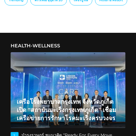
Trending
ครัวเจ๊ง้อ สุขุมวิท 20
เพชรบูรณ์
็Hotel & Resort
HEALTH-WELLNESS
เครือโรงพยาบาลกรุงเทพ จังหวัดภูเก็ต
เปิด “สถาบันมะเร็งกรุงเทพภูเก็ต” เชื่อม
เครือข่ายการรักษาโรคมะเร็งครบวงจร
บำรุงราษฎร์ ชูแนวคิด “Ready For Every Move,
1