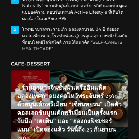
Naturally” ยกระดับศูนย์เวชศาสตร์การกีฬาและข้อ ดูแล
แบบองค์รวม ตอบรับเทรนด์ Active Lifestyle ที่เติบโต
ต่อเนื่องในเอเชียแปซิฟิก
โรงพยาบาลพระรามเก้า ฉลองครบรอบ 34 ปี ต่อยอด
2
ความเชี่ยวชาญโรคซับซ้อน สู่การดูแลสุขภาพเชิงป้องกัน
ที่ตอบโจทย์ไลฟ์สไตล์ ภายใต้แนวคิด “SELF-CARE IS
HEALTHCARE”
CAFE-DESSERT
3 ร้านอาหารจีนชั้นนำเครืออิมแพ็ค
ฉลองเทศกาลมงคลไหว้พระจันทร์ 2569
ด้วยมูนเค้กพรีเมียม “เซียนหยวน” เปิดตัว
คอลเลกชันมูนเค้กพรีเมียมเป็นครั้งแรก
จับมือ “เฮยยิน” และ “ฮ่องกงฟิชเชอร์
แมน” เปิดจองแล้ว วันนี้ถึง 25 กันยายน
2569