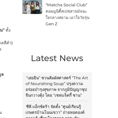
“Matcha Social Club”
คอมมูนิตี้สเปซสายมัจฉะ
ใจกลางสยาม เอาใจวัยรุ่น
Gen Z
ิน”
ทั้ง
คลสีดำ)
ร
Latest News
ุล
“เฮยยิน” ชวนสัมผัสศาสตร์ “The Art
of Nourishing Soup” ปรุงความ
อร่อยบำรุงสุขภาพ จากภูมิปัญญาซุป
จีนกวางตุ้ง โดย “เชฟแจ็คกี้ ชาน”
ซีพี แอ็กซ์ตร้า จัดตั้ง “ศูนย์เรียนรู้
ณ
เกษตรบ้านโนนเขวา” ถ่ายทอดองค์