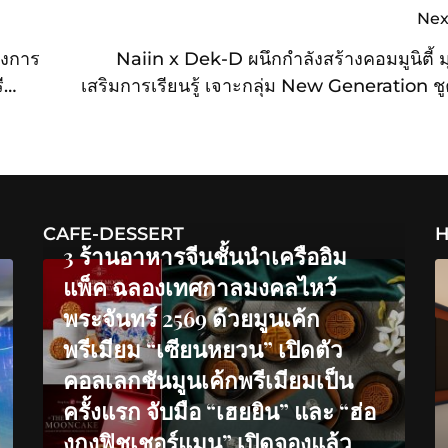
Nex
รงการ
Naiin x Dek-D ผนึกกำลังสร้างคอมมูนิตี้ มุ
ี
เสริมการเรียนรู้ เจาะกลุ่ม New Generation ช
เซ็ปต์ “อ่านดี เรียนดี ชีว
CAFE-DESSERT
H
3 ร้านอาหารจีนชั้นนำเครืออิม
แพ็ค ฉลองเทศกาลมงคลไหว้
พระจันทร์ 2569 ด้วยมูนเค้ก
พรีเมียม “เซียนหยวน” เปิดตัว
คอลเลกชันมูนเค้กพรีเมียมเป็น
ครั้งแรก จับมือ “เฮยยิน” และ “ฮ่อ
งกงฟิชเชอร์แมน” เปิดจองแล้ว