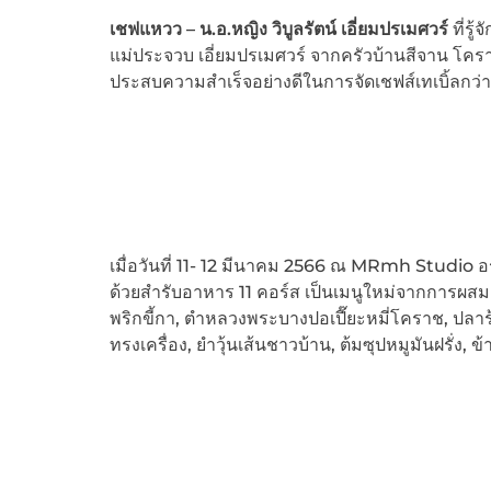
เชฟแหวว
– น.อ.หญิง วิบูลรัตน์ เอี่ยมปรเมศวร์
ที่รู้
แม่ประจวบ เอี่ยมปรเมศวร์ จากครัวบ้านสีจาน โค
ประสบความสำเร็จอย่างดีในการจัดเชฟส์เทเบิ้ลกว่า 
เมื่อวันที่ 11- 12 มีนาคม 2566 ณ MRmh Studio 
ด้วยสำรับอาหาร 11 คอร์ส เป็นเมนูใหม่จากการผสมผ
พริกขี้กา, ตำหลวงพระบางปอเปี๊ยะหมี่โคราช, ปลาร้
ทรงเครื่อง, ยำวุ้นเส้นชาวบ้าน, ต้มซุปหมูมันฝรั่ง, 