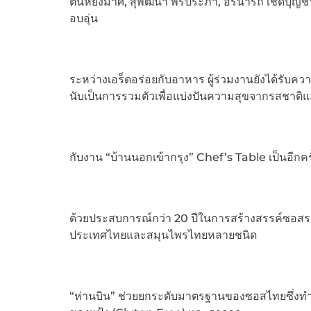
ตันหยงมาศ, สุพัฒนา พรประภา, อรนารถ เชิดบุญชา
อบอุ่น
ระหว่างเอร็ดอร่อยกับอาหาร ผู้ร่วมงานยังได้รับค
นับเป็นการรวมตัวเพื่อแบ่งปันความสุขจากรสชาต
กับงาน “บ้านนอกเข้ากรุง” Chef’s Table เป็นอีกคร
ด้วยประสบการณ์กว่า 20 ปีในการสร้างสรรค์ซอสระ
ประเทศไทยและสมุนไพรไทยหลายชนิด
“ห่านบิน” ช่วยยกระดับมาตรฐานของซอสไทยซึ่งทำด้ว