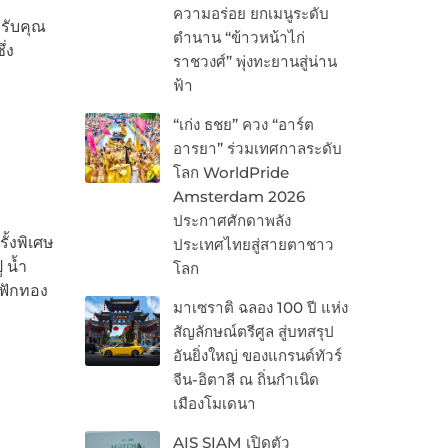
ความอร่อย ยกเมนูระดับ
รับคุณ
ตำนาน “ข้าวหน้าไก่
่ง
ราชวงศ์” พุ่งทะยานสู่น่าน
ฟ้า
“เก่ง ธชย” ควง “อาร์ต
อารยา” ร่วมเทศกาลระดับ
โลก WorldPride
Amsterdam 2026
ประกาศศักดาพลัง
ั้งพิเศษ
ประเทศไทยสู่สายตาชาว
 น้ำ
โลก
ดฟักทอง
มาเซราติ ฉลอง 100 ปี แห่ง
สัญลักษณ์ตรีศูล สู่บทสรุป
อันยิ่งใหญ่ ของแกรนด์ทัวร์
จีน-อิตาลี ณ ถิ่นกำเนิด
เมืองโมเดนา
AIS SIAM เปิดตัว