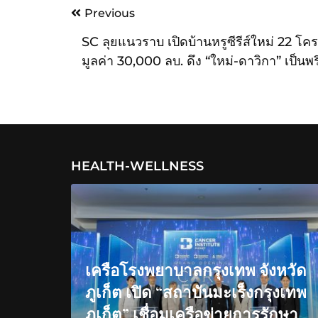
Post
Previous
navigation
SC ลุยแนวราบ เปิดบ้านหรูซีรีส์ใหม่ 22 โค
มูลค่า 30,000 ลบ. ดึง “ใหม่-ดาวิกา” เป็นพร
เซนเตอร์ ชูแคมเปญ “อยู่แบบใหม่ แบบสับ”
HEALTH-WELLNESS
เครือโรงพยาบาลกรุงเทพ จังหวัด
ภูเก็ต เปิด “สถาบันมะเร็งกรุงเทพ
ภูเก็ต” เชื่อมเครือข่ายการรักษา