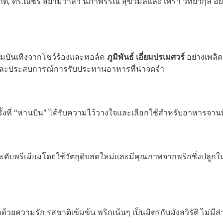
ติ, ดร.ณัชร สยามวาลา นิภาพรรณ สุขวิมลและ เพรา วิทยากุล อย
วามบันเทิงจากโชว์ร้องและทอล์ค
ภูมิพันธ์ เอี่ยมปรเมศวร์
อย่างเพลิด
ิและประสบการณ์การรับประทานอาหารที่น่าจดจำ
ั้งที่ “ห่านบิน” ได้รับความไว้วางใจและเลือกใช้สำหรับอาหารจาน
ดับพรีเมียมโดยใช้วัตถุดิบสดใหม่และมีคุณภาพจากพริกซึ่งปลูกใ
ยความรัก รสชาติเข้มข้น พริกเน้นๆ เป็นมิตรกับมังสวิรัติ ไม่มีส