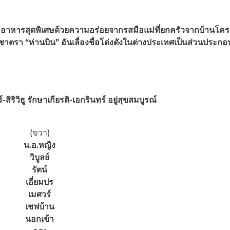
อาหารสุดพิเศษด้วย
ความอร่อยจากรสมือแม่ที่ยกครัวจากบ้านโคร
ชาตรา “ห่านบิน” อันเลื่องชื่อโด่งดังในต่างประเทศเป็นส่วนประกอ
์-สิริวิธู รักษาเกียรติ-เอกรินทร์ อยู่สุขสมบูรณ์
(ขวา)
น.อ.หญิง
วิบูลย์
รัตน์
เอี่ยมปร
เมศวร์
เชฟบ้าน
นอกเข้า