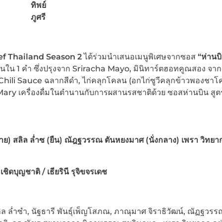
ทิพย์
ภูศรี
Chef Thailand Season 2
ได้ร่วมนำเสนอเมนูพิเศษจากซอส
“ห่านบ
น 1 คำ ซึ่งปรุงจาก Sriracha Mayo, มินิทาร์ตฮอทคูณสอง จาก
ili Sauce ฉลากสีดำ, ไก่คลุกโคลน (อกไก่ซูวีคลุกข้าวพองชาโ
y เครื่องดื่มในตำนานกับการผสานรสชาติด้วย ซอสห่านบิน สูต
งซ้าย) สลิล ล่ำซ (ยืน) ณัฎฐวรรณ ตันหยงมาศ (นั่งกลาง) เพรา วิทยาก
ชิดบุญชาติ / เธียรินี รุจิขจรเดช
ลิล ล่ำซำ, นัฐธารี พันธุ์เพ็ญโสภณ, ภาณุมาศ จิราธิวัฒน์, ณัฏฐวรร