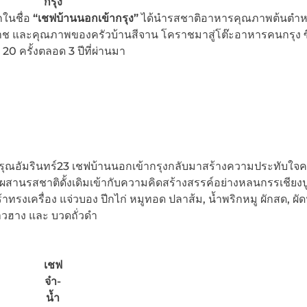
กรุง
จักในชื่อ
“เชฟบ้านนอกเข้ากรุง”
ได้นำรสชาติอาหารคุณภาพต้นตำห
ราช และคุณภาพของครัวบ้านสีจาน โคราชมาสู่โต๊ะอาหารคนกรุง ซึ
20 ครั้งตลอด 3 ปีที่ผ่านมา
อรุณอัมรินทร์23 เชฟบ้านนอกเข้ากรุงกลับมาสร้างความประทับใจคร
สานรสชาติดั้งเดิมเข้ากับความคิดสร้างสรรค์อย่างหลนกรรเชียงปู
าทรงเครื่อง แจ่วบอง ปีกไก่ หมูทอด ปลาส้ม, น้ำพริกหมู ผักสด, ผั
ข้าวฮาง และ บวดถั่วดำ
เชฟ
จ๋า-
น้ำ