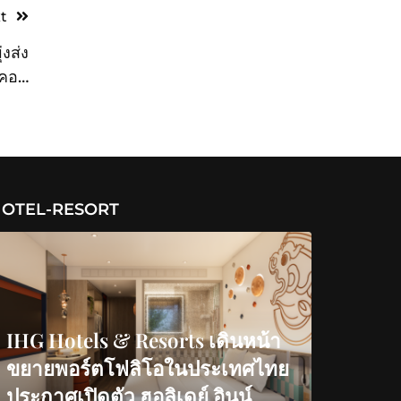
t
่งส่ง
ูคอน
ิตดี”
OTEL-RESORT
IHG Hotels & Resorts เดินหน้า
ขยายพอร์ตโฟลิโอในประเทศไทย
ประกาศเปิดตัว ฮอลิเดย์ อินน์