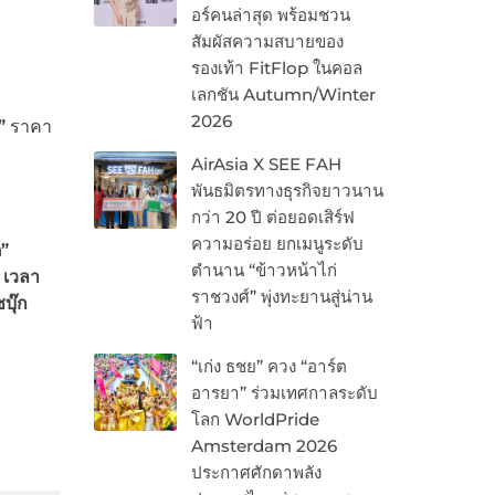
อร์คนล่าสุด พร้อมชวน
สัมผัสความสบายของ
รองเท้า FitFlop ในคอล
เลกชัน Autumn/Winter
2026
”
ราคา
AirAsia X SEE FAH
พันธมิตรทางธุรกิจยาวนาน
กว่า 20 ปี ต่อยอดเสิร์ฟ
ความอร่อย ยกเมนูระดับ
ต”
ตำนาน “ข้าวหน้าไก่
 เวลา
ราชวงศ์” พุ่งทะยานสู่น่าน
บุ๊ก
ฟ้า
“เก่ง ธชย” ควง “อาร์ต
อารยา” ร่วมเทศกาลระดับ
โลก WorldPride
Amsterdam 2026
ประกาศศักดาพลัง