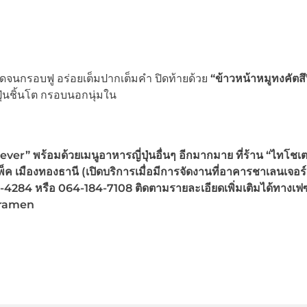
ดจนกรอบฟู อร่อยเต็มปากเต็มคำ ปิดท้ายด้วย
“ข้าวหน้าหมูทงคัตสึ
ปุ่นชิ้นโต กรอบนอกนุ่มใน
ver” พร้อมด้วยเมนูอาหารญี่ปุ่นอื่นๆ อีกมากมาย ที่ร้าน “ไทโชเ
แพ็ค เมืองทองธานี (เปิดบริการเมื่อมีการจัดงานที่อาคารชาเลนเจอร์
-4284 หรือ 064-184-7108 ติดตามรายละเอียดเพิ่มเติมได้ทางเฟซ
_ramen