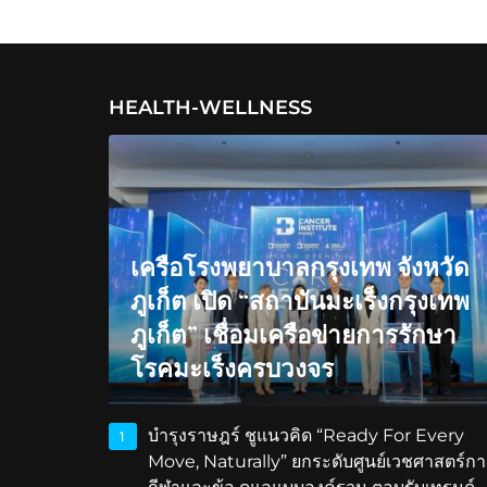
HEALTH-WELLNESS
เครือโรงพยาบาลกรุงเทพ จังหวัด
ภูเก็ต เปิด “สถาบันมะเร็งกรุงเทพ
ภูเก็ต” เชื่อมเครือข่ายการรักษา
โรคมะเร็งครบวงจร
บำรุงราษฎร์ ชูแนวคิด “Ready For Every
1
Move, Naturally” ยกระดับศูนย์เวชศาสตร์กา