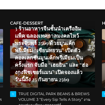
CAFE-DESSERT
H
3 ร้านอาหารจีนชั้นนำเครืออิม
แพ็ค ฉลองเทศกาลมงคลไหว้
พระจันทร์ 2569 ด้วยมูนเค้ก
พรีเมียม “เซียนหยวน” เปิดตัว
คอลเลกชันมูนเค้กพรีเมียมเป็น
ครั้งแรก จับมือ “เฮยยิน” และ “ฮ่อ
งกงฟิชเชอร์แมน” เปิดจองแล้ว
วันนี้ถึง 25 กันยายน 2569
TRUE DIGITAL PARK BEANS & BREWS
1
ร
VOLUME 3 “Every Sip Tells A Story” งาน