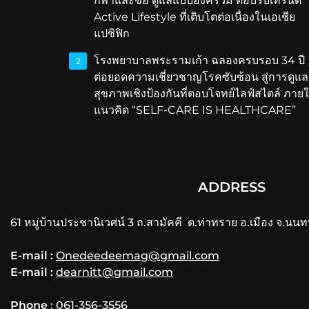
กีฬาและข้อ ดูแลแบบองค์รวม ตอบรับเทรนด์
Active Lifestyle ที่เติบโตต่อเนื่องในเอเชีย
แปซิฟิก
โรงพยาบาลพระรามเก้า ฉลองครบรอบ 34 ปี
2
ต่อยอดความเชี่ยวชาญโรคซับซ้อน สู่การดูแล
สุขภาพเชิงป้องกันที่ตอบโจทย์ไลฟ์สไตล์ ภายใ
แนวคิด “SELF-CARE IS HEALTHCARE”
ADDRESS
61 หมู่บ้านประชานิเวศน์ 3 ถ.สามัคคี ต.ท่าทราย อ.เมือง จ.นนท
E-mail :
Onedeedeemag@gmail.com
E-mail :
dearnitt@gmail.com
Phone
: 061-356-3556