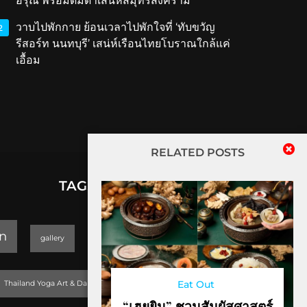
อรุณ พร้อมดื่มด่ำเสน่ห์สมุทรสงคราม
วาบไปพักกาย ย้อนเวลาไปพักใจที่ ‘ทับขวัญ
2
รีสอร์ท นนทบุรี’ เสน่ห์เรือนไทยโบราณใกล้แค่
เอื้อม
RELATED POSTS
TAGS
lifestyle
n
gallery
GEOPARK
Trending
Eat Out
Thailand Yoga Art & Dance 2019
“เฮยยิน” ชวนสัมผัสศาสตร์