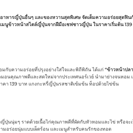
อาหารญี่ปุ่นอื่นๆ และของหวานสุดพิเศษ จัดเต็มความอร่อยสุดฟิน
นูข้าวหน้าสไตล์ญี่ปุ่นจากฝีมือเชฟชาวญี่ปุ่น ในราคาเริ่มต้น 13
ร้อมกับความอร่อยที่ปรุงอย่างใส่ใจและพิถีพิถัน ได้แก่
“ข้าวหน้าปล
มอนคุณภาพดีและสดใหม่จากประเทศนอร์เวย์ นำมาย่างจนหอม เส
าคา 139 บาท แกงกะหรี่ญี่ปุ่นรสชาติเข้มข้น ท็อปด้วยไข่ข้น
ี่ปุ่นนุ่มๆ ราดด้วยเนื้อไก่คุณภาพดีที่ผัดกับหัวหอมและไข่ หรือจะเ
ความอร่อยนุ่มแบบเผ็ดร้อน และเมนูสำหรับคนรักของทอด