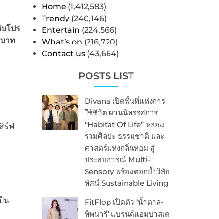
Home
(1,412,583)
Trendy
(240,146)
กับโปร
Entertain
(224,566)
9 บาท
What’s on
(216,720)
Contact us
(43,664)
POSTS LIST
Divana เปิดพื้นที่แห่งการ
ใช้ชีวิต ผ่านนิทรรศการ
า
“Habitat Of Life” หลอม
ิร์ฟ
รวมศิลปะ ธรรมชาติ และ
ศาสตร์แห่งกลิ่นหอม สู่
ประสบการณ์ Multi-
Sensory พร้อมตอกย้ำวิสัย
ทัศน์ Sustainable Living
ป็น
FitFlop เปิดตัว ‘น้ำตาล-
ทิพนารี’ แบรนด์แอมบาสเด