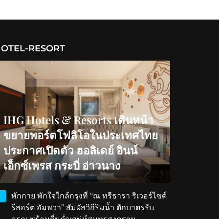
OTEL-RESORT
IHG Hotels & Resorts เดินหน้า
ขยายพอร์ตโฟลิโอในประเทศไทย
ประกาศเปิดตัว ฮอลิเดย์ อินน์
เอ็กซ์เพรส กระบี่ อ่าวนาง
พักกาย พักใจใกล้กรุงที่ “ณ ทรีธารา ริเวอร์ไซด์
1
รีสอร์ต อัมพวา” สัมผัสวิถีริมน้ำ ตักบาตรรับ