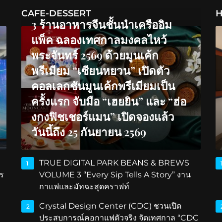
CAFE-DESSERT
H
3 ร้านอาหารจีนชั้นนำเครืออิม
แพ็ค ฉลองเทศกาลมงคลไหว้
พระจันทร์ 2569 ด้วยมูนเค้ก
พรีเมียม “เซียนหยวน” เปิดตัว
คอลเลกชันมูนเค้กพรีเมียมเป็น
ครั้งแรก จับมือ “เฮยยิน” และ “ฮ่อ
งกงฟิชเชอร์แมน” เปิดจองแล้ว
วันนี้ถึง 25 กันยายน 2569
TRUE DIGITAL PARK BEANS & BREWS
1
ร
VOLUME 3 “Every Sip Tells A Story” งาน
กาแฟและมัทฉะสุดคราฟท์
Crystal Design Center (CDC) ชวนเปิด
2
ประสบการณ์คอกาแฟตัวจริง จัดเทศกาล “CDC