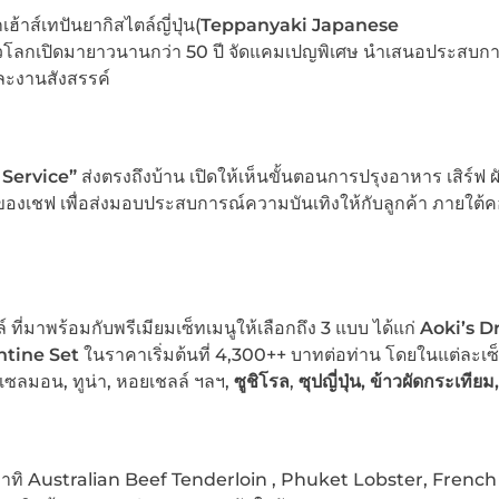
เฮ้าส์เทปันยากิสไตล์ญี่ปุ่น(
Teppanyaki Japanese
ทั่วโลกเปิดมายาวนานกว่า 50 ปี จัดแคมเปญพิเศษ นำเสนอประสบก
ละงานสังสรรค์
Service”
ส่งตรงถึงบ้าน เปิดให้เห็นขั้นตอนการปรุงอาหาร เสิร์ฟ 
ใจของเชฟ เพื่อส่งมอบประสบการณ์ความบันเทิงให้กับลูกค้า ภายใต้ค
์ ที่มาพร้อมกับพรีเมียมเซ็ทเมนูให้เลือกถึง 3 แบบ ได้แก่
Aoki’s 
tine Set
ในราคาเริ่มต้นที่ 4,300++ บาทต่อท่าน โดยในแต่ละเซ
แซลมอน, ทูน่า, หอยเชลล์ ฯลฯ,
ซูชิโรล
,
ซุปญี่ปุ่น, ข้าวผัดกระเทียม,
าทิ Australian Beef Tenderloin , Phuket Lobster, French