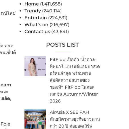
Home
(1,411,658)
Trendy
(240,114)
ารณ์ใหม่
Entertain
(224,531)
What’s on
(216,697)
Contact us
(43,641)
POSTS LIST
ผัด ทอด
อนเซ็ปต์
FitFlop เปิดตัว ‘น้ำตาล-
ทิพนารี’ แบรนด์แอมบาสเด
อร์คนล่าสุด พร้อมชวน
สัมผัสความสบายของ
Dream
รองเท้า FitFlop ในคอล
็ทจะ
เลกชัน Autumn/Winter
 สลัด,
2026
AirAsia X SEE FAH
พันธมิตรทางธุรกิจยาวนาน
 Foie
กว่า 20 ปี ต่อยอดเสิร์ฟ