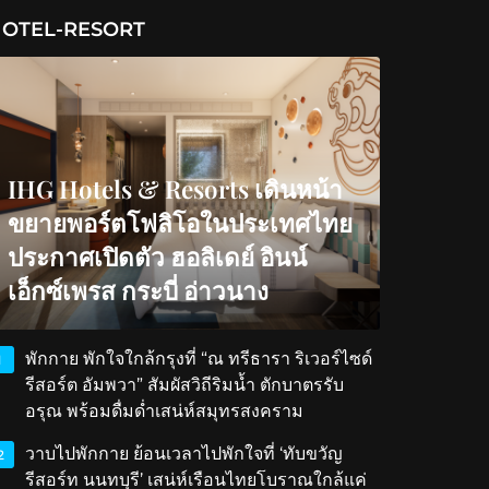
OTEL-RESORT
IHG Hotels & Resorts เดินหน้า
ขยายพอร์ตโฟลิโอในประเทศไทย
ประกาศเปิดตัว ฮอลิเดย์ อินน์
เอ็กซ์เพรส กระบี่ อ่าวนาง
พักกาย พักใจใกล้กรุงที่ “ณ ทรีธารา ริเวอร์ไซด์
1
รีสอร์ต อัมพวา” สัมผัสวิถีริมน้ำ ตักบาตรรับ
อรุณ พร้อมดื่มด่ำเสน่ห์สมุทรสงคราม
วาบไปพักกาย ย้อนเวลาไปพักใจที่ ‘ทับขวัญ
2
รีสอร์ท นนทบุรี’ เสน่ห์เรือนไทยโบราณใกล้แค่