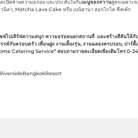
และปิดท้ายความอร่อย และประทับใจกับ
เมนูของหวาน
สูตรเฉพาะข
รีมวนิลา, Matcha Lava Cake หรือ เบนิฮานา ฮอกไกโด ชีสเค้ก
ฟไปเสิร์ฟ
ความสนุก ความอร่อยนอกสถานที่ และสร้างสีสันให้กั
สรรค์กับครอบครัว เพื่อนฝูง งานเลี้ยงรุ่น, งานฉลองครบรอบ, ปาร์ตี
me Catering Service” สอบถามรายละเอียดเพิ่มเติมโทร.0-2
RiversideBangkokResort