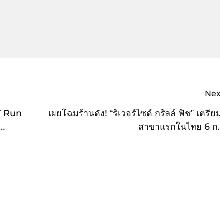
Nex
SF Run
เผยโฉมร้านดัง! “ริเวอร์ไซด์ กริลล์ ฟิช” เตรีย
สาขาแรกในไทย 6 ก.ค.