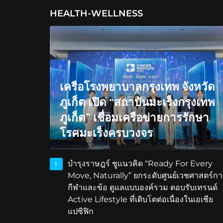
HEALTH-WELLNESS
เครือโรงพยาบาลกรุงเทพ จังหวัด
ภูเก็ต เปิด “สถาบันมะเร็งกรุงเทพ
ภูเก็ต” เชื่อมเครือข่ายการรักษา
โรคมะเร็งครบวงจร
บำรุงราษฎร์ ชูแนวคิด “Ready For Every
1
Move, Naturally” ยกระดับศูนย์เวชศาสตร์กา
กีฬาและข้อ ดูแลแบบองค์รวม ตอบรับเทรนด์
Active Lifestyle ที่เติบโตต่อเนื่องในเอเชีย
แปซิฟิก