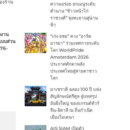
องร้าน
ความอร่อย ยกเมนูระดับ
ตำนาน “ข้าวหน้าไก่
ราชวงศ์” พุ่งทะยานสู่น่าน
ฟ้า
บงาน
“เก่ง ธชย” ควง “อาร์ต
้แบบส่วน
อารยา” ร่วมเทศกาลระดับ
476-
โลก WorldPride
Amsterdam 2026
ประกาศศักดาพลัง
ประเทศไทยสู่สายตาชาว
โลก
มาเซราติ ฉลอง 100 ปี แห่ง
สัญลักษณ์ตรีศูล สู่บทสรุป
อันยิ่งใหญ่ ของแกรนด์ทัวร์
จีน-อิตาลี ณ ถิ่นกำเนิด
เมืองโมเดนา
AIS SIAM เปิดตัว