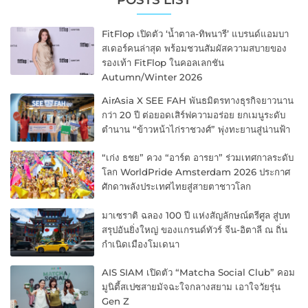
FitFlop เปิดตัว ‘น้ำตาล-ทิพนารี’ แบรนด์แอมบา
สเดอร์คนล่าสุด พร้อมชวนสัมผัสความสบายของ
รองเท้า FitFlop ในคอลเลกชัน
Autumn/Winter 2026
AirAsia X SEE FAH พันธมิตรทางธุรกิจยาวนาน
กว่า 20 ปี ต่อยอดเสิร์ฟความอร่อย ยกเมนูระดับ
ตำนาน “ข้าวหน้าไก่ราชวงศ์” พุ่งทะยานสู่น่านฟ้า
“เก่ง ธชย” ควง “อาร์ต อารยา” ร่วมเทศกาลระดับ
โลก WorldPride Amsterdam 2026 ประกาศ
ศักดาพลังประเทศไทยสู่สายตาชาวโลก
มาเซราติ ฉลอง 100 ปี แห่งสัญลักษณ์ตรีศูล สู่บท
สรุปอันยิ่งใหญ่ ของแกรนด์ทัวร์ จีน-อิตาลี ณ ถิ่น
กำเนิดเมืองโมเดนา
AIS SIAM เปิดตัว “Matcha Social Club” คอม
มูนิตี้สเปซสายมัจฉะใจกลางสยาม เอาใจวัยรุ่น
Gen Z