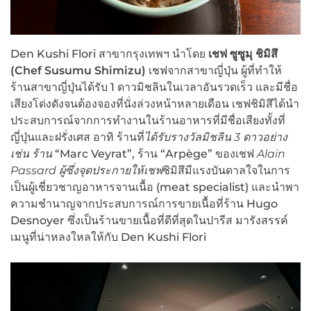
Den Kushi Flori สาขากรุงเทพฯ นำโดย
เชฟ ซูซูมุ ชิมิสึ
(
Chef
Susumu Shimizu)
เชฟจากสาขาญี่ปุ่น ผู้ที่ทำให้
ร้านสาขาญี่ปุ่นได้รับ 1 ดาวมิชลินในเวลาอันรวดเร็ว และมีชื่อ
เสียงโด่งดังจนต้องจองที่นั่งล่วงหน้าหลายเดือน เชฟชิมิสึได้นำ
ประสบการณ์จากการทำงานในร้านอาหารที่มีชื่อเสียงทั้งที่
ญี่ปุ่นและฝรั่งเศส อาทิ ร้านที่
ได้รับรางวัลมิชลิน
3 ดาวอย่าง
เช่น ร้าน
“Marc Veyrat”, ร้าน “Arpège” ของเชฟ
Alain
Passard ผู้ซึ่งจุดประกายให้เชฟ
ชิมิสึมีแรงบันดาลใจในการ
เป็นผู้เชี่ยวชาญอาหารจานเนื้อ (meat specialist)
และนำพา
ความชำนาญจากประสบการณ์การขายเนื้อที่ร้าน Hugo
Desnoyer ซึ่งเป็นร้านขายเนื้อที่ดีที่สุดในปารีส มารังสรรค์
เมนูที่น่าหลงใหลให้กับ Den Kushi Flori