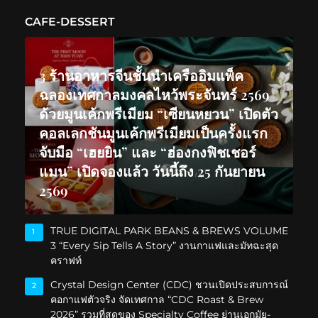
CAFE-DESSERT
3 ร้านอาหารจีนชั้นนำเครืออิมแพ็ค
ฉลองเทศกาลมงคลไหว้พระจันทร์ 2569
ด้วยมูนเค้กพรีเมียม “เซียนหยวน” เปิดตัว
คอลเลกชันมูนเค้กพรีเมียมเป็นครั้งแรก
จับมือ “เฮยยิน” และ “ฮ่องกงฟิชเชอร์
แมน” เปิดจองแล้ว วันนี้ถึง 25 กันยายน
2569
TRUE DIGITAL PARK BEANS & BREWS VOLUME
1
3 “Every Sip Tells A Story” งานกาแฟและมัทฉะสุด
คราฟท์
Crystal Design Center (CDC) ชวนเปิดประสบการณ์
2
คอกาแฟตัวจริง จัดเทศกาล “CDC Roast & Brew
2026” รวมที่สุดของ Specialty Coffee ย่านเอกมัย-