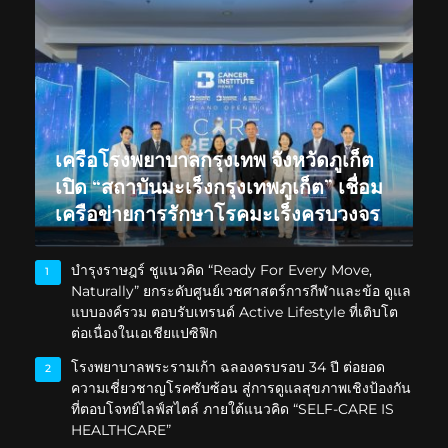
เครือโรงพยาบาลกรุงเทพ จังหวัดภูเก็ต
เปิด “สถาบันมะเร็งกรุงเทพภูเก็ต” เชื่อม
เครือข่ายการรักษาโรคมะเร็งครบวงจร
บำรุงราษฎร์ ชูแนวคิด “Ready For Every Move,
1
Naturally” ยกระดับศูนย์เวชศาสตร์การกีฬาและข้อ ดูแล
แบบองค์รวม ตอบรับเทรนด์ Active Lifestyle ที่เติบโต
ต่อเนื่องในเอเชียแปซิฟิก
โรงพยาบาลพระรามเก้า ฉลองครบรอบ 34 ปี ต่อยอด
2
ความเชี่ยวชาญโรคซับซ้อน สู่การดูแลสุขภาพเชิงป้องกัน
ที่ตอบโจทย์ไลฟ์สไตล์ ภายใต้แนวคิด “SELF-CARE IS
HEALTHCARE”