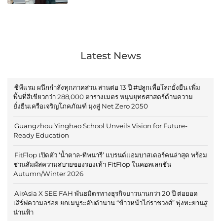
Latest News
ซีพีแรม ผนึกกำลังทุกภาคส่วน สานต่อ 13 ปี #ปลูกเพื่อโลกยั่งยืน เพิ่ม
พื้นที่สีเขียวกว่า 288,000 ตารางเมตร หนุนยุทธศาสตร์ด้านความ
ยั่งยืนเครือเจริญโภคภัณฑ์ มุ่งสู่ Net Zero 2050
Guangzhou Yinghao School Unveils Vision for Future-
Ready Education
FitFlop เปิดตัว ‘น้ำตาล-ทิพนารี’ แบรนด์แอมบาสเดอร์คนล่าสุด พร้อม
ชวนสัมผัสความสบายของรองเท้า FitFlop ในคอลเลกชัน
Autumn/Winter 2026
AirAsia X SEE FAH พันธมิตรทางธุรกิจยาวนานกว่า 20 ปี ต่อยอด
เสิร์ฟความอร่อย ยกเมนูระดับตำนาน “ข้าวหน้าไก่ราชวงศ์” พุ่งทะยานสู่
น่านฟ้า