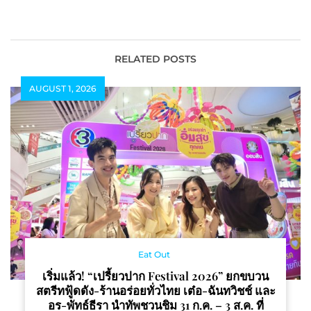
คนรักสัตว์เลี้ยง ที่
ก่อสร้างบนทำเลศักยภาพ
Modernform Forty 9
ปราณบุรี
สุขุมวิท 49
RELATED POSTS
AUGUST 1, 2026
Eat Out
เริ่มแล้ว! “เปรี้ยวปาก Festival 2026” ยกขบวน
สตรีทฟู้ดดัง-ร้านอร่อยทั่วไทย เต๋อ-ฉันทวิชช์ และ
อร-พัทธ์ธีรา นำทัพชวนชิม 31 ก.ค. – 3 ส.ค. ที่