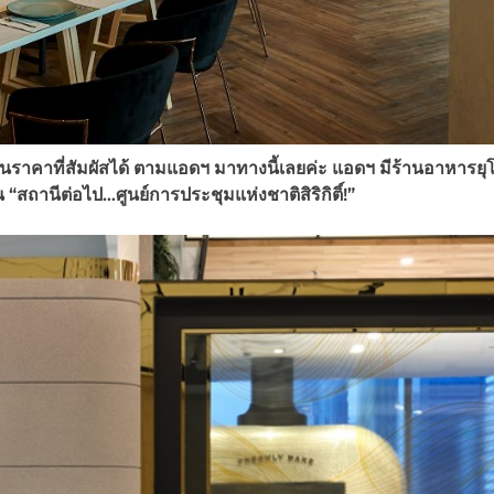
ราคาที่สัมผัสได้ ตามแอดฯ มาทางนี้เลยค่ะ แอดฯ มีร้านอาหารยุ
“สถานีต่อไป…ศูนย์การประชุมแห่งชาติสิริกิติ์!
”