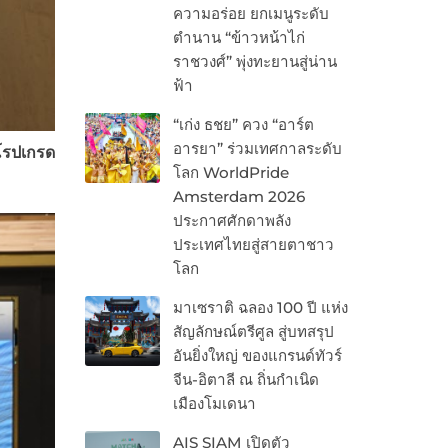
ความอร่อย ยกเมนูระดับ
ตำนาน “ข้าวหน้าไก่
ราชวงศ์” พุ่งทะยานสู่น่าน
ฟ้า
“เก่ง ธชย” ควง “อาร์ต
อารยา” ร่วมเทศกาลระดับ
โรปเกรด
โลก WorldPride
Amsterdam 2026
ประกาศศักดาพลัง
ประเทศไทยสู่สายตาชาว
โลก
มาเซราติ ฉลอง 100 ปี แห่ง
สัญลักษณ์ตรีศูล สู่บทสรุป
อันยิ่งใหญ่ ของแกรนด์ทัวร์
จีน-อิตาลี ณ ถิ่นกำเนิด
เมืองโมเดนา
AIS SIAM เปิดตัว