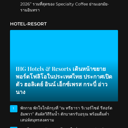
2026” รวมที่สุดของ Specialty Coffee ย่านเอกมัย-
รามอินทรา
HOTEL-RESORT
IHG Hotels & Resorts เดินหน้าขยาย
พอร์ตโฟลิโอในประเทศไทย ประกาศเปิด
ตัว ฮอลิเดย์ อินน์ เอ็กซ์เพรส กระบี่ อ่าว
นาง
พักกาย พักใจใกล้กรุงที่ “ณ ทรีธารา ริเวอร์ไซด์ รีสอร์ต
1
อัมพวา” สัมผัสวิถีริมน้ำ ตักบาตรรับอรุณ พร้อมดื่มด่ำ
เสน่ห์สมุทรสงคราม