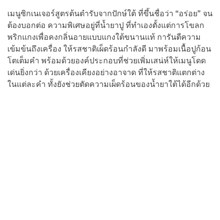
เมนูซิกเนเจอร์สูตรต้นตำรับจากปักษ์ใต้ ที่ขึ้นชื่อว่า “อร่อย” จน
ต้องบอกต่อ ความพิเศษอยู่ที่น้ำยาปู ที่ทำเองตั้งแต่การโขลก
พริกแกงเพื่อคงกลิ่นอายแบบแกงใต้ขนานแท้ การันตีความ
เข้มข้นถึงเครื่อง ให้รสชาติเผ็ดร้อนกำลังดี มาพร้อมเนื้อปูก้อน
โตเต็มคำ พร้อมด้วยองค์ประกอบที่ช่วยเพิ่มเสน่ห์ให้เมนูโดด
เด่นยิ่งกว่า ด้วยเครื่องเคียงอย่างอาจาด ที่ให้รสชาติแตกต่าง
ในแต่ละคำ ทั้งยังช่วยตัดความเผ็ดร้อนของน้ำยาใต้ได้อีกด้วย