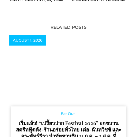
คว้าพรีเซนเตอร์คนแรก
หยุด ร่วมมือ NocNoc แชร์
ของ “KUT-L”
ไอเดียแต่งห้อง-เปิดตัว
สินค้าลิมิเต็ดจาก โคตรคูล
ในงานบ้านและไลฟ์สไตล์
RELATED POSTS
แฟร์ใจกลางเมือง
AUGUST 1, 2026
“NocNoc Fair 2024”
Eat Out
เริ่มแล้ว! “เปรี้ยวปาก Festival 2026” ยกขบวน
สตรีทฟู้ดดัง-ร้านอร่อยทั่วไทย เต๋อ-ฉันทวิชช์ และ
อร-พัทธ์ธีรา นำทัพชวนชิม 31 ก.ค. – 3 ส.ค. ที่