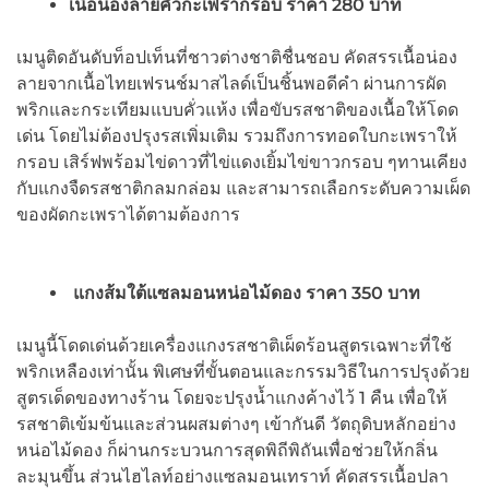
เนื้อน่องลายคั่วกะเพรากรอบ ราคา
280 บาท
เมนูติดอันดับท็อปเท็นที่ชาวต่างชาติชื่นชอบ คัดสรรเนื้อน่อง
ลายจากเนื้อไทยเฟรนช์มาสไลด์เป็นชิ้นพอดีคำ ผ่านการผัด
พริกและกระเทียมแบบคั่วแห้ง เพื่อขับรสชาติของเนื้อให้โดด
เด่น โดยไม่ต้องปรุงรสเพิ่มเติม รวมถึงการทอดใบกะเพราให้
กรอบ เสิร์ฟพร้อมไข่ดาวที่ไข่แดงเยิ้มไข่ขาวกรอบ ๆทานเคียง
กับแกงจืดรสชาติกลมกล่อม และสามารถเลือกระดับความเผ็ด
ของผัดกะเพราได้ตามต้องการ
แกงส้มใต้แซลมอนหน่อไม้ดอง ราคา
350 บาท
เมนูนี้โดดเด่นด้วยเครื่องแกงรสชาติเผ็ดร้อนสูตรเฉพาะที่ใช้
พริกเหลืองเท่านั้น พิเศษที่ขั้นตอนและกรรมวิธีในการปรุงด้วย
สูตรเด็ดของทางร้าน โดยจะปรุงน้ำแกงค้างไว้ 1 คืน เพื่อให้
รสชาติเข้มข้นและส่วนผสมต่างๆ เข้ากันดี วัตถุดิบหลักอย่าง
หน่อไม้ดอง ก็ผ่านกระบวนการสุดพิถีพิถันเพื่อช่วยให้กลิ่น
ละมุนขึ้น ส่วนไฮไลท์อย่างแซลมอนเทราท์ คัดสรรเนื้อปลา