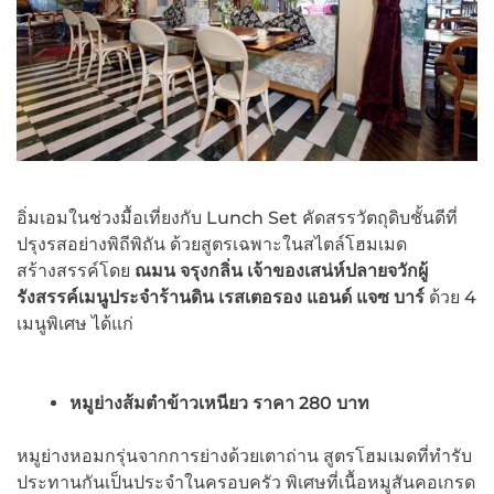
อิ่มเอมในช่วงมื้อเที่ยงกับ Lunch Set คัดสรรวัตถุดิบชั้นดีที่
ปรุงรสอย่างพิถีพิถัน ด้วยสูตรเฉพาะในสไตล์โฮมเมด
สร้างสรรค์โดย
ณมน จรุงกลิ่น
เจ้าของเสน่ห์ปลายจวักผู้
รังสรรค์เมนูประจำร้านดิน เรสเตอรอง แอนด์ แจซ บาร์
ด้วย 4
เมนูพิเศษ ได้แก่
หมูย่างส้มตำข้าวเหนียว ราคา
280 บาท
หมูย่างหอมกรุ่นจากการย่างด้วยเตาถ่าน สูตรโฮมเมดที่ทำรับ
ประทานกันเป็นประจำในครอบครัว พิเศษที่เนื้อหมูสันคอเกรด