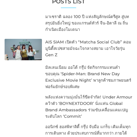
POSTS LIST
มาเซราติ ฉลอง 100 ปี แห่งสัญลักษณ์ตรีศูล สู่บท
สรุปอันยิ่งใหญ่ ของแกรนด์ทัวร์ จีน-อิตาลี ณ ถิ่น
กำเนิดเมืองโมเดนา
AIS SIAM เปิดตัว “Matcha Social Club” คอม
มูนิตี้สเปซสายมัจฉะใจกลางสยาม เอาใจวัยรุ่น
Gen Z
มิลเลนเนียม ออโต้ กรุ๊ป จัดกิจกรรมแทนคำ
ขอบคุณ ‘Spider-Man: Brand New Day
Exclusive Movie Night’ พาลูกค้าชมภาพยนตร์
ฟอร์มยักษ์รอบพิเศษ
พลังแห่งความมุ่งมั่นไร้ขีดจำกัด! Under Armour
คว้าตัว ‘BOYNEXTDOOR’ นั่งแท่น Global
Brand Ambassadors ร่วมขับเคลื่อนแคมเปญ
ระดับโลก ‘Commit’
ออนิกซ์ ฮอสพิทาลิตี้ กรุ๊ป จับมือ แกร็บ เติมเต็มทุก
การเดินทาง ด้วยประสบการณ์ที่มากกว่า ภายใต้