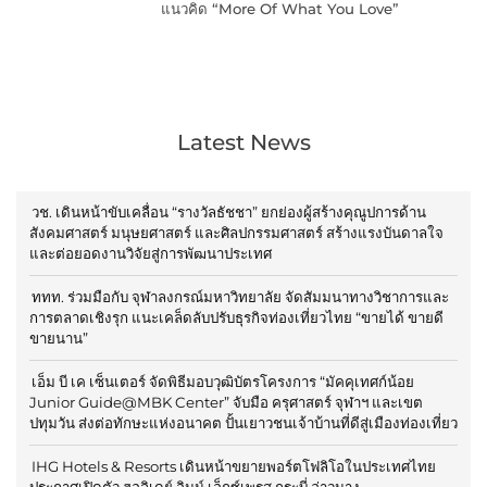
แนวคิด “More Of What You Love”
Latest News
วช. เดินหน้าขับเคลื่อน “รางวัลธัชชา” ยกย่องผู้สร้างคุณูปการด้าน
สังคมศาสตร์ มนุษยศาสตร์ และศิลปกรรมศาสตร์ สร้างแรงบันดาลใจ
และต่อยอดงานวิจัยสู่การพัฒนาประเทศ
ททท. ร่วมมือกับ จุฬาลงกรณ์มหาวิทยาลัย จัดสัมมนาทางวิชาการและ
การตลาดเชิงรุก แนะเคล็ดลับปรับธุรกิจท่องเที่ยวไทย “ขายได้ ขายดี
ขายนาน”
เอ็ม บี เค เซ็นเตอร์ จัดพิธีมอบวุฒิบัตรโครงการ “มัคคุเทศก์น้อย
Junior Guide@MBK Center” จับมือ ครุศาสตร์ จุฬาฯ และเขต
ปทุมวัน ส่งต่อทักษะแห่งอนาคต ปั้นเยาวชนเจ้าบ้านที่ดีสู่เมืองท่องเที่ยว
IHG Hotels & Resorts เดินหน้าขยายพอร์ตโฟลิโอในประเทศไทย