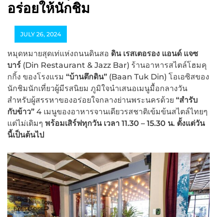
อร่อยให้นักชิม
JULY 26, 2024
หมุดหมายสุดเท่แห่งถนนดินสอ
ดิน เรสเตอรอง แอนด์ แจซ
บาร์
(Din Restaurant & Jazz Bar) ร้านอาหารสไตล์โฮมคุ
กกิ้ง ของโรงแรม
“บ้านตึกดิน”
(Baan Tuk Din) โอเอซิสของ
นักชิมนักเที่ยวผู้มีรสนิยม ภูมิใจนำเสนอเมนูมื้อกลางวัน
สำหรับผู้สรรหาของอร่อยใจกลางย่านพระนครด้วย
“สำรับ
กับข้าว”
4 เมนูของอาหารจานเดียวรสชาติเข้มข้นสไตล์ไทยๆ
แต่ไม่เดิมๆ
พร้อมเสิร์ฟทุกวัน เวลา
11.30 – 15.30 น. ตั้งแต่วัน
นี้เป็นต้นไป