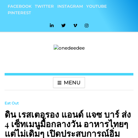
Skip
FACEBOOK
TWITTER
INSTAGRAM
YOUTUBE
to
PINTEREST
content
onedeedee
ให้ทุกวันเป็น "วันดีดี" ของคุณ
MENU
Eat Out
ดิน เรสเตอรอง แอนด์ แจซ บาร์ ส่ง
4 เซ็ทเมนูมื้อกลางวัน อาหารไทยๆ
แต่ไม่เดิมๆ เปิดประสบการณ์อิ่ม