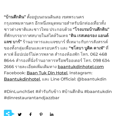
“บ้านตึกดิน
”
ตั้งอยู่บนถนนดินสอ เขตพระนคร
กรุงเทพมหานคร อีกหนึ่งหมุดหมายสำหรับนักท่องเที่ยวทั้ง
ชาวต่างชาติและชาวไทย ประกอบด้วย
“โรงแรมบ้านตึกดิน”
ที่พักบรรยากาศสบายในสไตล์วินเทจ “
ดิน เรสเตอรอง แอนด์
แจซ บาร์”
ร้านอาหารและแจซบาร์ ที่เหมาะกับการสังสรรค์
ของทั้งกลุ่มเพื่อนและครอบครัว และ
“ชโลบา บูติค คาเฟ่”
ที่
คาเฟ่ ฮ็อปเปอร์ไม่ควรพลาด สำรองห้องพัก โทร. 062 468
8644 สำรองที่นั่งร้านอาหารหรือพรีออเดอร์ โทร. 098 634
2666 รายละเอียดเพิ่มเติมทาง
baantukdinhotel.com
Facebook:
Baan Tuk Din Hotel
, Instagram:
Baantukdinhotel
, และ Line Official: @baantukdin
#DinLunchSet #สำรับกับข้าว #บ้านตึกดิน #baantukdin
#dinrestaurantandjazzbar