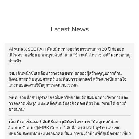
Latest News
AirAsia X SEE FAH พันธมิตรทางธุรกิจยาวนานกว่า 20 ปี ต่อยอด
เสิร์ฟความอร่อย ยกเมนูระดับตำนาน “ข้าวหน้าไก่ราชวงศ์” พุ่งทะยานสู่
น่านฟ้า
วช. เดินหน้าขับเคลื่อน “รางวัลธัชชา” ยกย่องผู้สร้างคุณูปการด้าน
สังคมศาสตร์ มนุษยศาสตร์ และศิลปกรรมศาสตร์ สร้างแรงบันดาลใจ
และต่อยอดงานวิจัยสู่การพัฒนาประเทศ
ททท. ร่วมมือกับ จุฬาลงกรณ์มหาวิทยาลัย จัดสัมมนาทางวิชาการและ
การตลาดเชิงรุก แนะเคล็ดลับปรับธุรกิจท่องเที่ยวไทย “ขายได้ ขายดี
ขายนาน”
เอ็ม บี เค เซ็นเตอร์ จัดพิธีมอบวุฒิบัตรโครงการ “มัคคุเทศก์น้อย
Junior Guide@MBK Center” จับมือ ครุศาสตร์ จุฬาฯ และเขต
ปทุมวัน ส่งต่อทักษะแห่งอนาคต ปั้นเยาวชนเจ้าบ้านที่ดีสู่เมืองท่องเที่ยว