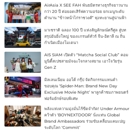
AirAsia X SEE FAH พันธมิตรทางธุรกิจยาวนาน
กว่า 20 ปี ต่อยอดเสิร์ฟความอร่อย ยกเมนูระดับ
ตำนาน “ข้าวหน้าไก่ราชวงศ์” พุ่งทะยานสู่น่านฟ้า
มาเซราติ ฉลอง 100 ปี แห่งสัญลักษณ์ตรีศูล สู่บท
สรุปอันยิ่งใหญ่ ของแกรนด์ทัวร์ จีน-อิตาลี ณ ถิ่น
กำเนิดเมืองโมเดนา
AIS SIAM เปิดตัว “Matcha Social Club” คอม
มูนิตี้สเปซสายมัจฉะใจกลางสยาม เอาใจวัยรุ่น
Gen Z
มิลเลนเนียม ออโต้ กรุ๊ป จัดกิจกรรมแทนคำ
ขอบคุณ ‘Spider-Man: Brand New Day
Exclusive Movie Night’ พาลูกค้าชมภาพยนตร์
ฟอร์มยักษ์รอบพิเศษ
พลังแห่งความมุ่งมั่นไร้ขีดจำกัด! Under Armour
คว้าตัว ‘BOYNEXTDOOR’ นั่งแท่น Global
Brand Ambassadors ร่วมขับเคลื่อนแคมเปญ
ระดับโลก ‘Commit’