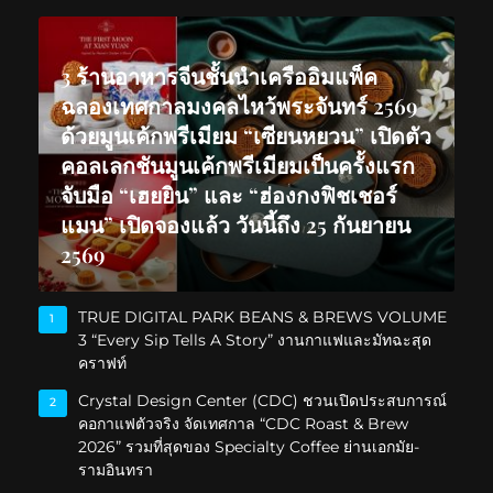
3 ร้านอาหารจีนชั้นนำเครืออิมแพ็ค
ฉลองเทศกาลมงคลไหว้พระจันทร์ 2569
ด้วยมูนเค้กพรีเมียม “เซียนหยวน” เปิดตัว
คอลเลกชันมูนเค้กพรีเมียมเป็นครั้งแรก
จับมือ “เฮยยิน” และ “ฮ่องกงฟิชเชอร์
แมน” เปิดจองแล้ว วันนี้ถึง 25 กันยายน
2569
TRUE DIGITAL PARK BEANS & BREWS VOLUME
1
3 “Every Sip Tells A Story” งานกาแฟและมัทฉะสุด
คราฟท์
Crystal Design Center (CDC) ชวนเปิดประสบการณ์
2
คอกาแฟตัวจริง จัดเทศกาล “CDC Roast & Brew
2026” รวมที่สุดของ Specialty Coffee ย่านเอกมัย-
รามอินทรา