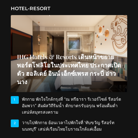
HOTEL-RESORT
IHG Hotels & Resorts เดินหน้าขยาย
พอร์ตโฟลิโอในประเทศไทย ประกาศเปิด
ตัว ฮอลิเดย์ อินน์ เอ็กซ์เพรส กระบี่ อ่าว
นาง
พักกาย พักใจใกล้กรุงที่ “ณ ทรีธารา ริเวอร์ไซด์ รีสอร์ต
1
อัมพวา” สัมผัสวิถีริมน้ำ ตักบาตรรับอรุณ พร้อมดื่มด่ำ
เสน่ห์สมุทรสงคราม
วาบไปพักกาย ย้อนเวลาไปพักใจที่ ‘ทับขวัญ รีสอร์ท
2
นนทบุรี’ เสน่ห์เรือนไทยโบราณใกล้แค่เอื้อม