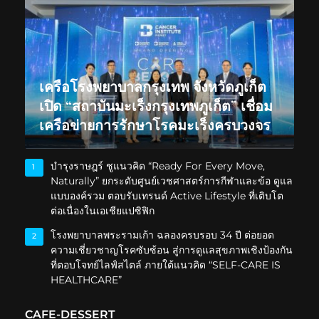
เครือโรงพยาบาลกรุงเทพ จังหวัดภูเก็ต
เปิด “สถาบันมะเร็งกรุงเทพภูเก็ต” เชื่อม
เครือข่ายการรักษาโรคมะเร็งครบวงจร
บำรุงราษฎร์ ชูแนวคิด “Ready For Every Move,
1
Naturally” ยกระดับศูนย์เวชศาสตร์การกีฬาและข้อ ดูแล
แบบองค์รวม ตอบรับเทรนด์ Active Lifestyle ที่เติบโต
ต่อเนื่องในเอเชียแปซิฟิก
โรงพยาบาลพระรามเก้า ฉลองครบรอบ 34 ปี ต่อยอด
2
ความเชี่ยวชาญโรคซับซ้อน สู่การดูแลสุขภาพเชิงป้องกัน
ที่ตอบโจทย์ไลฟ์สไตล์ ภายใต้แนวคิด “SELF-CARE IS
HEALTHCARE”
CAFE-DESSERT