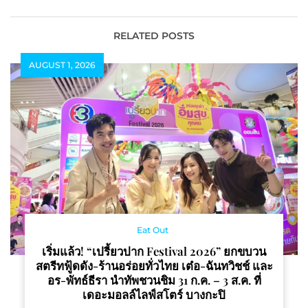
ภายใต้คอนเซ็ปต์
“Shopping Made Easy
at Once”
RELATED POSTS
AUGUST 1, 2026
Eat Out
เริ่มแล้ว! “เปรี้ยวปาก Festival 2026” ยกขบวน
สตรีทฟู้ดดัง-ร้านอร่อยทั่วไทย เต๋อ-ฉันทวิชช์ และ
อร-พัทธ์ธีรา นำทัพชวนชิม 31 ก.ค. – 3 ส.ค. ที่
เดอะมอลล์ไลฟ์สโตร์ บางกะปิ