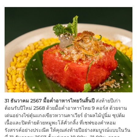
31 ธันวาคม 2567 มื้อค่ำอาหารไทยวันสิ้นปี
ส่งท้ายปีเก่า
ต้อนรับปีใหม่ 2568 ด้วยมื้อค่ำอาหารไทย 9 คอร์ส ด้วยจาน
เด่นอย่างไข่ตุ๋นแกงเขียวหวานคาเวียร์ ยำผลไม้ปูนิ่ม ซุปต้ม
เนื้อและปิดท้ายด้วยหมูพะโล้คั่วกลิ้ง ที่เชฟของคำหอม
รังสรรค์อย่างประณีต ให้คุณส่งท้ายปีอย่างสมบูรณ์แบบในวัน