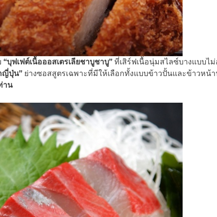
ย
“บุฟเฟต์เนื้อออสเตรเลียชาบูชาบู”
ที่เสิร์ฟเนื้อนุ่มสไลซ์บางแบบไม่อั
ี่ปุ่น”
ย่างซอสสูตรเฉพาะที่มีให้เลือกทั้งแบบข้าวปั้นและข้าวหน
ท่าน