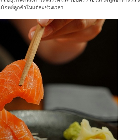
บโจทย์ลูกค้าในแต่ละช่วงเวลา