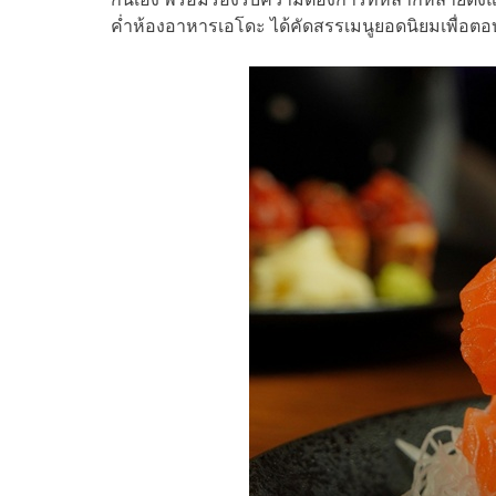
ค่ำห้องอาหารเอโดะ ได้คัดสรรเมนูยอดนิยมเพื่อตอ