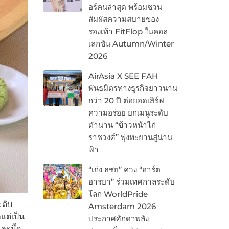
อร์คนล่าสุด พร้อมชวน
สัมผัสความสบายของ
รองเท้า FitFlop ในคอล
เลกชัน Autumn/Winter
2026
AirAsia X SEE FAH
พันธมิตรทางธุรกิจยาวนาน
กว่า 20 ปี ต่อยอดเสิร์ฟ
ความอร่อย ยกเมนูระดับ
ตำนาน “ข้าวหน้าไก่
ราชวงศ์” พุ่งทะยานสู่น่าน
ฟ้า
“เก่ง ธชย” ควง “อาร์ต
อารยา” ร่วมเทศกาลระดับ
โลก WorldPride
ะดับ
Amsterdam 2026
แต่เป็น
ประกาศศักดาพลัง
ละมื้อ