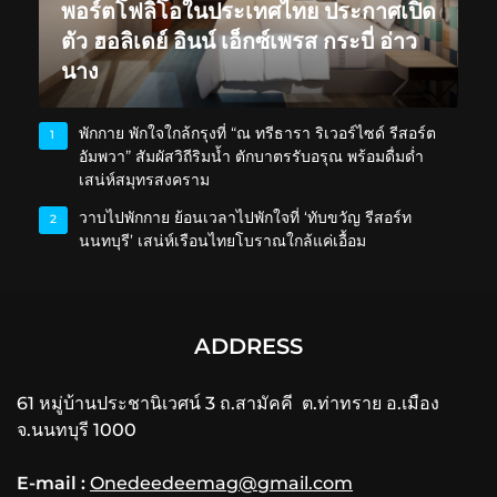
พอร์ตโฟลิโอในประเทศไทย ประกาศเปิด
ตัว ฮอลิเดย์ อินน์ เอ็กซ์เพรส กระบี่ อ่าว
นาง
พักกาย พักใจใกล้กรุงที่ “ณ ทรีธารา ริเวอร์ไซด์ รีสอร์ต
1
อัมพวา” สัมผัสวิถีริมน้ำ ตักบาตรรับอรุณ พร้อมดื่มด่ำ
เสน่ห์สมุทรสงคราม
วาบไปพักกาย ย้อนเวลาไปพักใจที่ ‘ทับขวัญ รีสอร์ท
2
นนทบุรี’ เสน่ห์เรือนไทยโบราณใกล้แค่เอื้อม
ADDRESS
61 หมู่บ้านประชานิเวศน์ 3 ถ.สามัคคี ต.ท่าทราย อ.เมือง
จ.นนทบุรี 1000
E-mail :
Onedeedeemag@gmail.com