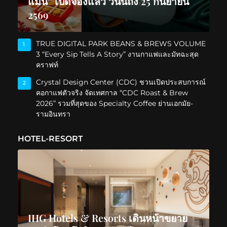
แมน” เปิดจองแล้ว วันนี้ถึง 25 กันยายน
2569
TRUE DIGITAL PARK BEANS & BREWS VOLUME
1
3 “Every Sip Tells A Story” งานกาแฟและมัทฉะสุด
คราฟท์
Crystal Design Center (CDC) ชวนเปิดประสบการณ์
2
คอกาแฟตัวจริง จัดเทศกาล “CDC Roast & Brew
2026” รวมที่สุดของ Specialty Coffee ย่านเอกมัย-
รามอินทรา
HOTEL-RESORT
IHG Hotels & Resorts เดินหน้าขยาย