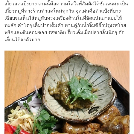
เกี้ยวสดแป้งบาง จานนี้คือความใส่ใจที่สัมผัสได้ชัดเจนค่ะ เป็น
เกี๊ยวหมูที่ทางร้านทำสดใหม่ทุกวัน จุดเด่นคือตัวแป้งที่บาง
เฉียบจนเห็นไส้หมูสับทรงเครื่องด้านในที่อัดแน่นมาแบบไส้
ทะลัก คำโตๆ เต็มปากเต็มคำ ทานคู่กับน้ำจิ้มซีอิ๊วปรุงรสโรย
พริกและต้นหอมซอย รสชาติเปรี้ยวเค็มเผ็ดปลายลิ้นนิดๆ ตัด
เลี่ยนได้ลงตัวมาก