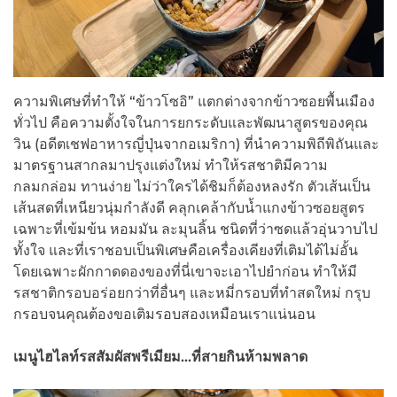
ความพิเศษที่ทำให้ “ข้าวโซอิ” แตกต่างจากข้าวซอยพื้นเมือง
ทั่วไป คือความตั้งใจในการยกระดับและพัฒนาสูตรของคุณ
วิน (อดีตเชฟอาหารญี่ปุ่นจากอเมริกา) ที่นำความพิถีพิถันและ
มาตรฐานสากลมาปรุงแต่งใหม่ ทำให้รสชาติมีความ
กลมกล่อม ทานง่าย ไม่ว่าใครได้ชิมก็ต้องหลงรัก ตัวเส้นเป็น
เส้นสดที่เหนียวนุ่มกำลังดี คลุกเคล้ากับน้ำแกงข้าวซอยสูตร
เฉพาะที่เข้มข้น หอมมัน ละมุนลิ้น ชนิดที่ว่าซดแล้วอุ่นวาบไป
ทั้งใจ และที่เราชอบเป็นพิเศษคือเครื่องเคียงที่เติมได้ไม่อั้น
โดยเฉพาะผักกาดดองของที่นี่เขาจะเอาไปยำก่อน ทำให้มี
รสชาติกรอบอร่อยกว่าที่อื่นๆ และหมี่กรอบที่ทำสดใหม่ กรุบ
กรอบจนคุณต้องขอเติมรอบสองเหมือนเราแน่นอน
เมนูไฮไลท์รสสัมผัสพรีเมียม…ที่สายกินห้ามพลาด