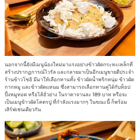
นอกจากนี้ยังมีเมนูน้องใหม่มาแรงอย่างข้าวผัดกระทะเหล็กที่
สร้างปรากฏการณ์ไวรัล และกลายมาเป็นอีกเมนูขายดีประจำ
ร้านข้าวโซอิ มีมาให้เลือกทานทั้ง ข้าวผัดน้ำพริกหนุ่ม ข้าวผัด
กากหมู และข้าวผัดแหนม ซึ่งสามารถเลือกทานคู่ได้กับท็อป
ปิ้งหมูทอด หรือไส้อั่วย่าง ในราคาจานละ 189 บาท หรือจะ
เป็นเมนูข้าวผัดโคตรปู ที่กำลังแรงมากๆ ในขณะนี้ ก็พร้อม
เสิร์ฟเช่นเดียวกัน