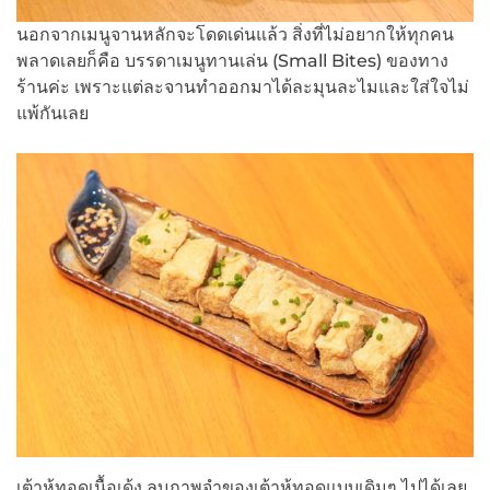
นอกจากเมนูจานหลักจะโดดเด่นแล้ว สิ่งที่ไม่อยากให้ทุกคน
พลาดเลยก็คือ บรรดาเมนูทานเล่น (Small Bites) ของทาง
ร้านค่ะ เพราะแต่ละจานทำออกมาได้ละมุนละไมและใส่ใจไม่
แพ้กันเลย
เต้าหู้ทอดเนื้อเด้ง ลบภาพจำของเต้าหู้ทอดแบบเดิมๆ ไปได้เลย