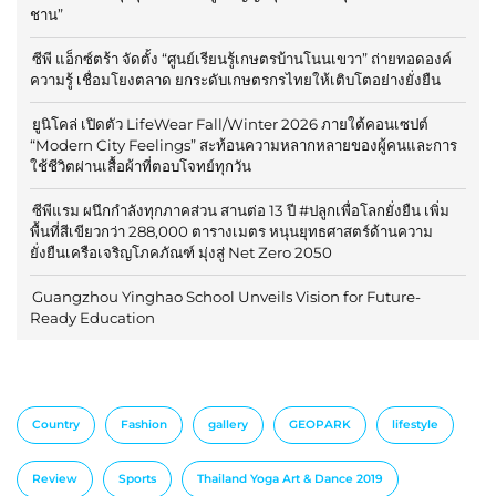
ชาน”
ซีพี แอ็กซ์ตร้า จัดตั้ง “ศูนย์เรียนรู้เกษตรบ้านโนนเขวา” ถ่ายทอดองค์
ความรู้ เชื่อมโยงตลาด ยกระดับเกษตรกรไทยให้เติบโตอย่างยั่งยืน
ยูนิโคล่ เปิดตัว LifeWear Fall/Winter 2026 ภายใต้คอนเซปต์
“Modern City Feelings” สะท้อนความหลากหลายของผู้คนและการ
ใช้ชีวิตผ่านเสื้อผ้าที่ตอบโจทย์ทุกวัน
ซีพีแรม ผนึกกำลังทุกภาคส่วน สานต่อ 13 ปี #ปลูกเพื่อโลกยั่งยืน เพิ่ม
พื้นที่สีเขียวกว่า 288,000 ตารางเมตร หนุนยุทธศาสตร์ด้านความ
ยั่งยืนเครือเจริญโภคภัณฑ์ มุ่งสู่ Net Zero 2050
Guangzhou Yinghao School Unveils Vision for Future-
Ready Education
Country
Fashion
gallery
GEOPARK
lifestyle
Review
Sports
Thailand Yoga Art & Dance 2019