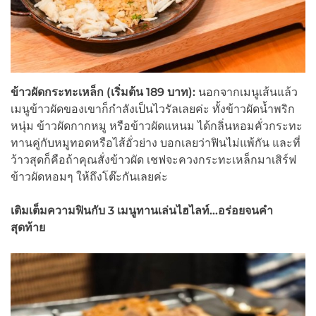
ข้าวผัดกระทะเหล็ก (เริ่มต้น 189
บาท):
นอกจากเมนูเส้นแล้ว
เมนูข้าวผัดของเขาก็กำลังเป็นไวรัลเลยค่ะ ทั้งข้าวผัดน้ำพริก
หนุ่ม ข้าวผัดกากหมู หรือข้าวผัดแหนม ได้กลิ่นหอมคั่วกระทะ
ทานคู่กับหมูทอดหรือไส้อั่วย่าง บอกเลยว่าฟินไม่แพ้กัน และที่
ว้าวสุดก็คือถ้าคุณสั่งข้าวผัด เชฟจะควงกระทะเหล็กมาเสิร์ฟ
ข้าวผัดหอมๆ ให้ถึงโต๊ะกันเลยค่ะ
เติมเต็มความฟินกับ 3 เมนูทานเล่นไฮไลท์…อร่อยจนคำ
สุดท้าย