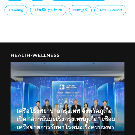
Trending
ครัวเจ๊ง้อ สุขุมวิท 20
เพชรบูรณ์
็Hotel & Resort
HEALTH-WELLNESS
เครือโรงพยาบาลกรุงเทพ จังหวัดภูเก็ต
เปิด “สถาบันมะเร็งกรุงเทพภูเก็ต” เชื่อม
เครือข่ายการรักษาโรคมะเร็งครบวงจร