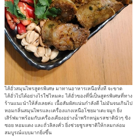
ไส้อั่วสมุนไพรสูตรพิเศษ มาทานอาหารเหนือทั้งที จะขาด
ไส้อั่วไปได้อย่างไรใช่ไหมคะ ไส้อั่วของที่นี่เป็นสูตรพิเศษที่ทาง
ร้านแนะนำให้สั่งเลยค่ะ เนื้อสัมผัสแน่นกำลังดี ไม่มันจนเกินไป
หอมกลิ่นสมุนไพรและเครื่องแกงเหนือโชยมาเตะจมูก ยิ่ง
เสิร์ฟมาพร้อมกับเครื่องเคียงอย่างน้ำพริกหนุ่มรสชาตินัวๆ ขิง
ซอย หอมแดง และถั่วลิสงคั่ว ยิ่งช่วยชูรสชาติให้กลมกล่อม
สมบูรณ์แบบมากยิ่งขึ้น