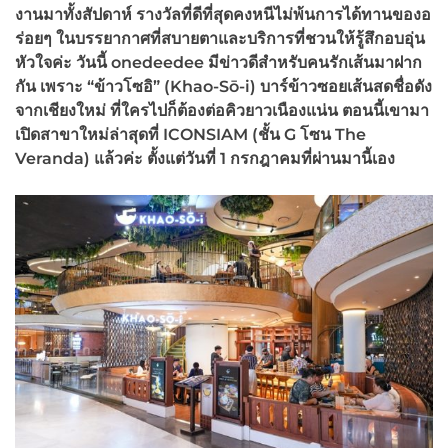
งานมาทั้งสัปดาห์ รางวัลที่ดีที่สุดคงหนีไม่พ้นการได้ทานของอ
ร่อยๆ ในบรรยากาศที่สบายตาและบริการที่ชวนให้รู้สึกอบอุ่น
หัวใจค่ะ วันนี้ onedeedee มีข่าวดีสำหรับคนรักเส้นมาฝาก
กัน เพราะ “ข้าวโซอิ” (Khao-Sō-i) บาร์ข้าวซอยเส้นสดชื่อดัง
จากเชียงใหม่ ที่ใครไปก็ต้องต่อคิวยาวเนืองแน่น ตอนนี้เขามา
เปิดสาขาใหม่ล่าสุดที่ ICONSIAM (ชั้น G โซน The
Veranda) แล้วค่ะ ตั้งแต่วันที่ 1 กรกฎาคมที่ผ่านมานี้เอง