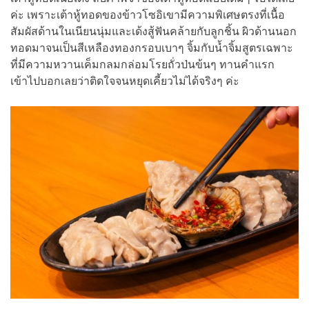
ค่ะ เพราะเต้าหู้ทอดของข้าวโซอิเขามีความพิเศษตรงที่เนื้อ
สัมผัสด้านในเนียนนุ่มและเด้งสู้ฟันคล้ายกับลูกชิ้น ผิวด้านนอก
ทอดมาจนเป็นสีเหลืองทองกรอบเบาๆ จิ้มกับน้ำจิ้มสูตรเฉพาะ
ที่มีความหวานเค็มกลมกล่อมโรยถั่วป่นข้นๆ ทานคำแรก
เข้าไปบอกเลยว่าติดใจจนหยุดเคี้ยวไม่ได้จริงๆ ค่ะ