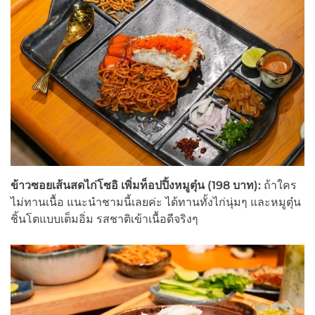
ข้าวซอยเส้นสดไก่โซอิ เพิ่มท็อปปิ้งหมูตุ๋น (198
บาท):
ถ้าใคร
ไม่ทานเนื้อ แนะนำชามนี้เลยค่ะ ได้ทานทั้งไก่นุ่มๆ และหมูตุ๋น
ชิ้นโตแบบเต็มอิ่ม รสชาติเข้าเนื้อดีจริงๆ