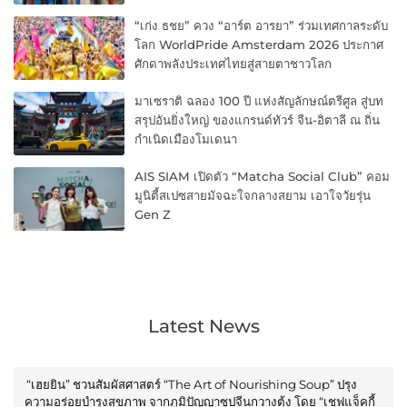
“เก่ง ธชย” ควง “อาร์ต อารยา” ร่วมเทศกาลระดับ
โลก WorldPride Amsterdam 2026 ประกาศ
ศักดาพลังประเทศไทยสู่สายตาชาวโลก
มาเซราติ ฉลอง 100 ปี แห่งสัญลักษณ์ตรีศูล สู่บท
สรุปอันยิ่งใหญ่ ของแกรนด์ทัวร์ จีน-อิตาลี ณ ถิ่น
กำเนิดเมืองโมเดนา
AIS SIAM เปิดตัว “Matcha Social Club” คอม
มูนิตี้สเปซสายมัจฉะใจกลางสยาม เอาใจวัยรุ่น
Gen Z
Latest News
“เฮยยิน” ชวนสัมผัสศาสตร์ “The Art of Nourishing Soup” ปรุง
ความอร่อยบำรุงสุขภาพ จากภูมิปัญญาซุปจีนกวางตุ้ง โดย “เชฟแจ็คกี้