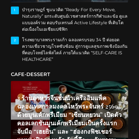
บำรุงราษฎร์ ชูแนวคิด “Ready For Every Move,
1
Naturally” ยกระดับศูนย์เวชศาสตร์การกีฬาและข้อ ดูแล
แบบองค์รวม ตอบรับเทรนด์ Active Lifestyle ที่เติบโต
ต่อเนื่องในเอเชียแปซิฟิก
โรงพยาบาลพระรามเก้า ฉลองครบรอบ 34 ปี ต่อยอด
2
ความเชี่ยวชาญโรคซับซ้อน สู่การดูแลสุขภาพเชิงป้องกัน
ที่ตอบโจทย์ไลฟ์สไตล์ ภายใต้แนวคิด “SELF-CARE IS
HEALTHCARE”
CAFE-DESSERT
3 ร้านอาหารจีนชั้นนำเครืออิมแพ็ค
ฉลองเทศกาลมงคลไหว้พระจันทร์ 2569
ด้วยมูนเค้กพรีเมียม “เซียนหยวน” เปิดตัว
คอลเลกชันมูนเค้กพรีเมียมเป็นครั้งแรก
จับมือ “เฮยยิน” และ “ฮ่องกงฟิชเชอร์