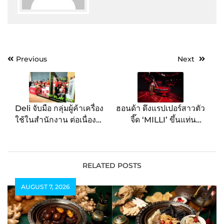
Post
Previous
Next
navigation
Deli จับมือ กลุ่มผู้ค้าเครื่อง
ฮอนด้า ดึงแรปเปอร์สาวตัว
ใช้ในสำนักงาน ต่อเนื่อง
จี๊ด ‘MILLI’ ขึ้นแท่นพรี
ตอกย้ำ Strategic
เซนเตอร์ Honda City
Partnership ภายใต้
ใหม่ ส่งซิงเกิลพิเศษ ‘CITY
แนวคิด “Work Smart,
QUAKE’ พร้อมพลิกโฉมอัป
Play Fit” พร้อมเปิดตัว
ลุคสปอร์ตเร้าใจ ให้ ‘สั่นทุก
RELATED POSTS
Agnite
สตรีท’ พร้อมกันทั่วประเทศ !
AUGUST 7, 2026