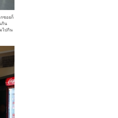
ากซอยก็
นกิน
ามไปกิน