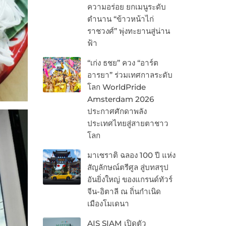
ความอร่อย ยกเมนูระดับ
ตำนาน “ข้าวหน้าไก่
ราชวงศ์” พุ่งทะยานสู่น่าน
ฟ้า
“เก่ง ธชย” ควง “อาร์ต
อารยา” ร่วมเทศกาลระดับ
โลก WorldPride
Amsterdam 2026
ประกาศศักดาพลัง
ประเทศไทยสู่สายตาชาว
โลก
มาเซราติ ฉลอง 100 ปี แห่ง
สัญลักษณ์ตรีศูล สู่บทสรุป
อันยิ่งใหญ่ ของแกรนด์ทัวร์
จีน-อิตาลี ณ ถิ่นกำเนิด
เมืองโมเดนา
AIS SIAM เปิดตัว