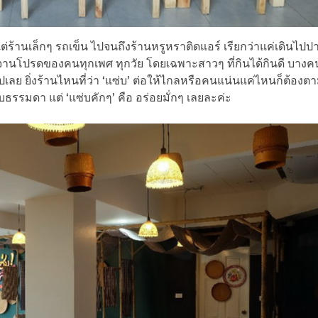
่ร้านเล็กๆ รถเข็น ไปจนถึงร้านหรูหราติดแอร์ เรียกว่าแค่เดินไปป
จานโปรดของคนทุกเพศ ทุกวัย โดยเฉพาะสาวๆ ที่กินได้กินดี บางค
ลย ยิ่งร้านไหนที่ว่า ‘แซ่บ’ ต่อให้ไกลหรือคนแน่นแค่ไหนก็ต้องต
ซ่บธรรมดา แต่ ‘แซ่บคักๆ’ คือ อร่อยมั่กๆ เลยละค่ะ