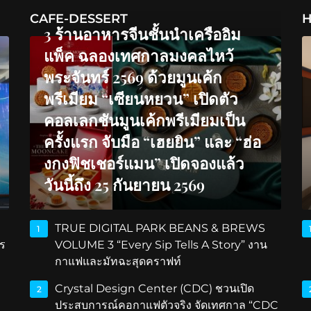
CAFE-DESSERT
H
3 ร้านอาหารจีนชั้นนำเครืออิม
แพ็ค ฉลองเทศกาลมงคลไหว้
พระจันทร์ 2569 ด้วยมูนเค้ก
พรีเมียม “เซียนหยวน” เปิดตัว
คอลเลกชันมูนเค้กพรีเมียมเป็น
ครั้งแรก จับมือ “เฮยยิน” และ “ฮ่อ
งกงฟิชเชอร์แมน” เปิดจองแล้ว
วันนี้ถึง 25 กันยายน 2569
TRUE DIGITAL PARK BEANS & BREWS
1
ร
VOLUME 3 “Every Sip Tells A Story” งาน
กาแฟและมัทฉะสุดคราฟท์
Crystal Design Center (CDC) ชวนเปิด
2
ประสบการณ์คอกาแฟตัวจริง จัดเทศกาล “CDC