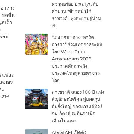
ความอร่อย ยกเมนูระดับ
ย อาหาร
ตำนาน “ข้าวหน้าไก่
มสดชื่น
ราชวงศ์” พุ่งทะยานสู่น่าน
ูสเต็ก
ฟ้า
อ
กรอบ
“เก่ง ธชย” ควง “อาร์ต
อารยา” ร่วมเทศกาลระดับ
โลก WorldPride
Amsterdam 2026
ประกาศศักดาพลัง
ประเทศไทยสู่สายตาชาว
น่ แฟลต
โลก
ซุเลมอน
ละ
มาเซราติ ฉลอง 100 ปี แห่ง
เศษ!
สัญลักษณ์ตรีศูล สู่บทสรุป
อันยิ่งใหญ่ ของแกรนด์ทัวร์
จีน-อิตาลี ณ ถิ่นกำเนิด
เมืองโมเดนา
AIS SIAM เปิดตัว