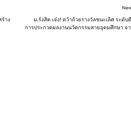
Nex
สร้าง
ม.รังสิต เจ๋ง! คว้าถ้วยรางวัลชนะเลิศ ระดับด
การประกวดผลงานนวัตกรรมสายอุดมศึกษา จ
งาน “ผิวหนังเทียมจากเจลาติน” ในมหกรรมงานว
แห่งชาติ ปี 65 ที่ผ