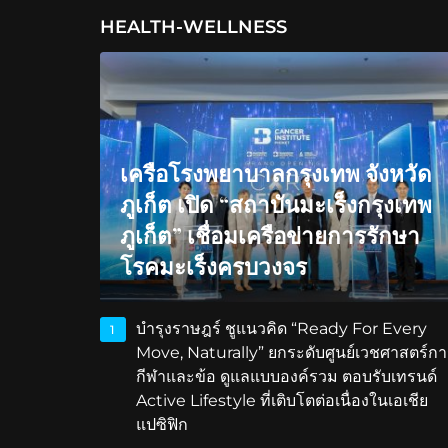
HEALTH-WELLNESS
เครือโรงพยาบาลกรุงเทพ จังหวัด
ภูเก็ต เปิด “สถาบันมะเร็งกรุงเทพ
ภูเก็ต” เชื่อมเครือข่ายการรักษา
โรคมะเร็งครบวงจร
บำรุงราษฎร์ ชูแนวคิด “Ready For Every
1
Move, Naturally” ยกระดับศูนย์เวชศาสตร์กา
กีฬาและข้อ ดูแลแบบองค์รวม ตอบรับเทรนด์
Active Lifestyle ที่เติบโตต่อเนื่องในเอเชีย
แปซิฟิก