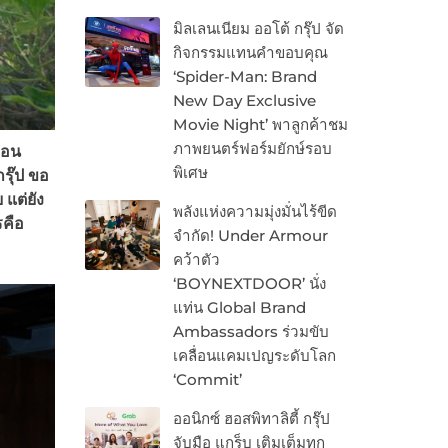
มิลเลนเนียม ออโต้ กรุ๊ป จัด
กิจกรรมแทนคำขอบคุณ
‘Spider-Man: Brand
New Day Exclusive
Movie Night’ พาลูกค้าชม
ภาพยนตร์ฟอร์มยักษ์รอบ
่อน
พิเศษ
รุ๊ป ขอ
แต่ยัง
พลังแห่งความมุ่งมั่นไร้ขีด
รคือ
จำกัด! Under Armour
คว้าตัว
‘BOYNEXTDOOR’ นั่ง
แท่น Global Brand
Ambassadors ร่วมขับ
เคลื่อนแคมเปญระดับโลก
‘Commit’
ออนิกซ์ ฮอสพิทาลิตี้ กรุ๊ป
จับมือ แกร็บ เติมเต็มทุก