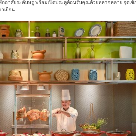
่พักอาศัยระดับหรู พร้อมเปิดประตูต้อนรับคุณด้วยหลากหลาย จุดเช
มาเยือน