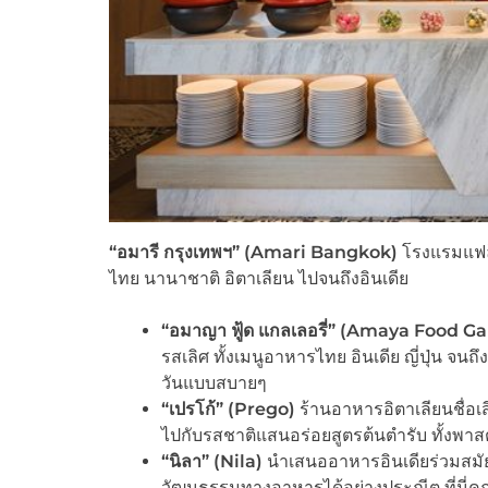
“
อมารี กรุงเทพฯ” (Amari Bangkok)
โรงแรมแฟล็
ไทย นานาชาติ อิตาเลียน ไปจนถึงอินเดีย
“
อมาญา ฟู้ด แกลเลอรี่” (Amaya Food Ga
รสเลิศ ทั้งเมนูอาหารไทย อินเดีย ญี่ปุ่น จนถ
วันแบบสบายๆ
“
เปรโก้” (Prego)
ร้านอาหารอิตาเลียนชื่อเส
ไปกับรสชาติแสนอร่อยสูตรต้นตำรับ ทั้งพาส
“
นิลา” (Nila)
นำเสนออาหารอินเดียร่วมสมัย
วัฒนธรรมทางอาหารได้อย่างประณีต ที่นี่ค