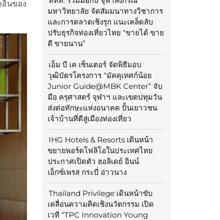
ททท. ร่วมมือกับ จุฬาลงกรณ์
็กอินของ
มหาวิทยาลัย จัดสัมมนาทางวิชาการ
และการตลาดเชิงรุก แนะเคล็ดลับ
ปรับธุรกิจท่องเที่ยวไทย “ขายได้ ขาย
ดี ขายนาน”
เอ็ม บี เค เซ็นเตอร์ จัดพิธีมอบ
วุฒิบัตรโครงการ “มัคคุเทศก์น้อย
Junior Guide@MBK Center” จับ
มือ ครุศาสตร์ จุฬาฯ และเขตปทุมวัน
ส่งต่อทักษะแห่งอนาคต ปั้นเยาวชน
เจ้าบ้านที่ดีสู่เมืองท่องเที่ยว
IHG Hotels & Resorts เดินหน้า
ขยายพอร์ตโฟลิโอในประเทศไทย
ประกาศเปิดตัว ฮอลิเดย์ อินน์
เอ็กซ์เพรส กระบี่ อ่าวนาง
Thailand Privilege เดินหน้าขับ
เคลื่อนความคิดเชิงนวัตกรรม เปิด
เวที “TPC Innovation Young