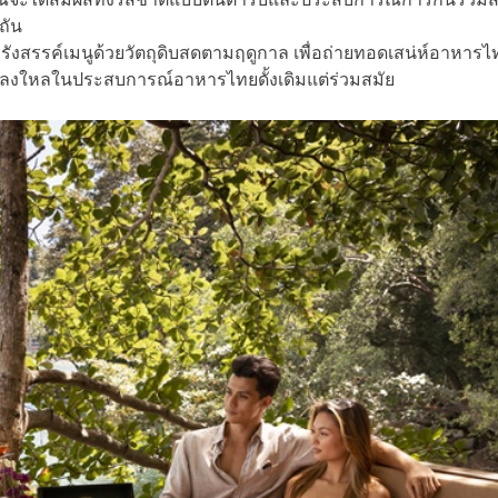
ถัน
รังสรรค์เมนูด้วยวัตถุดิบสดตามฤดูกาล เพื่อถ่ายทอดเสน่ห์อาหารไ
ี่หลงใหลในประสบการณ์อาหารไทยดั้งเดิมแต่ร่วมสมัย