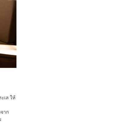
ทะเล ให้
จจาก
ย