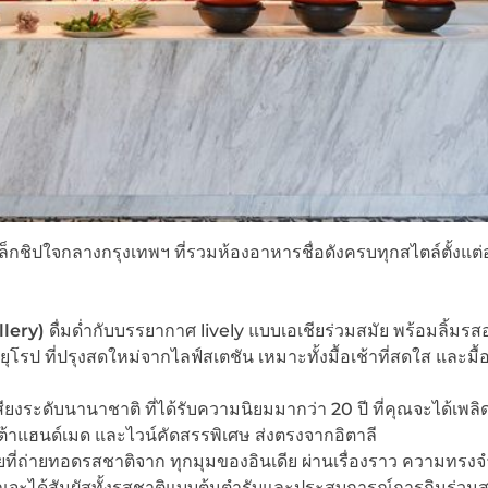
กชิปใจกลางกรุงเทพฯ ที่รวมห้องอาหารชื่อดังครบทุกสไตล์ตั้งแต
llery)
ดื่มด่ำกับบรรยากาศ lively แบบเอเชียร่วมสมัย พร้อมลิ้มร
ึงยุโรป ที่ปรุงสดใหม่จากไลฟ์สเตชัน เหมาะทั้งมื้อเช้าที่สดใส และมื
ียงระดับนานาชาติ ที่ได้รับความนิยมมากว่า 20 ปี ที่คุณจะได้เพลิ
ต้าแฮนด์เมด และไวน์คัดสรรพิเศษ ส่งตรงจากอิตาลี
ที่ถ่ายทอดรสชาติจาก ทุกมุมของอินเดีย ผ่านเรื่องราว ความทรง
ุณจะได้สัมผัสทั้งรสชาติแบบต้นตำรับและประสบการณ์การกินร่วม