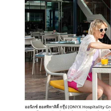
ออนิกซ์ ฮอสพิทาลิตี้ กรุ๊ป (ONYX Hospitality G