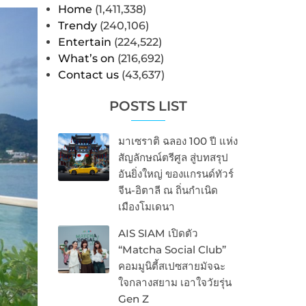
Home
(1,411,338)
Trendy
(240,106)
Entertain
(224,522)
What’s on
(216,692)
Contact us
(43,637)
POSTS LIST
มาเซราติ ฉลอง 100 ปี แห่ง
สัญลักษณ์ตรีศูล สู่บทสรุป
อันยิ่งใหญ่ ของแกรนด์ทัวร์
จีน-อิตาลี ณ ถิ่นกำเนิด
เมืองโมเดนา
AIS SIAM เปิดตัว
“Matcha Social Club”
คอมมูนิตี้สเปซสายมัจฉะ
ใจกลางสยาม เอาใจวัยรุ่น
Gen Z