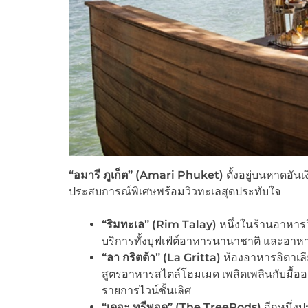
“
อมารี ภูเก็ต” (Amari Phuket)
ตั้งอยู่บนหาดอันเ
ประสบการณ์พิเศษพร้อมวิวทะเลสุดประทับใจ
“
ริมทะเล” (Rim Talay)
หนึ่งในร้านอาหารวิ
บริการทั้งบุฟเฟ่ต์อาหารนานาชาติ และอาหาร
“
ลา กริตต้า” (La Gritta)
ห้องอาหารอิตาเลี
สูตรอาหารสไตล์โฮมเมด เพลิดเพลินกับมื้ออ
รายการไวน์ชั้นเลิศ
“
เดอะ ทรีพอด” (The TreePods)
อีกหนึ่งป