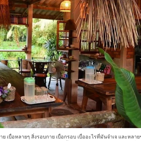
าย เบื่อหลายๆ สิ่งรอบกาย เบื่อกรอบ เบื่ออะไรที่มันจำเจ และหลายๆค