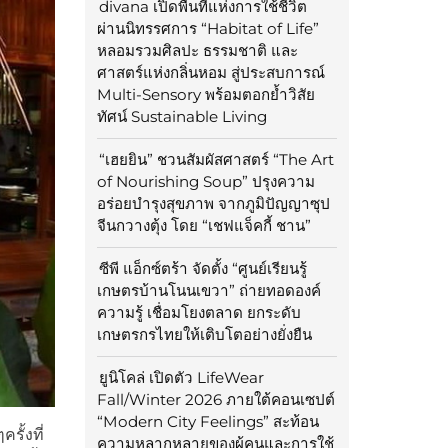
divana เปิดพื้นที่แห่งการใช้ชีวิต
ผ่านนิทรรศการ “Habitat of Life”
หลอมรวมศิลปะ ธรรมชาติ และ
ศาสตร์แห่งกลิ่นหอม สู่ประสบการณ์
Multi-Sensory พร้อมตอกย้ำวิสัย
ทัศน์ Sustainable Living
“เฮยยิน” ชวนสัมผัสศาสตร์ “The Art
of Nourishing Soup” ปรุงความ
อร่อยบำรุงสุขภาพ จากภูมิปัญญาซุป
จีนกวางตุ้ง โดย “เชฟแจ็คกี้ ชาน”
ซีพี แอ็กซ์ตร้า จัดตั้ง “ศูนย์เรียนรู้
เกษตรบ้านโนนเขวา” ถ่ายทอดองค์
ความรู้ เชื่อมโยงตลาด ยกระดับ
เกษตรกรไทยให้เติบโตอย่างยั่งยืน
ยูนิโคล่ เปิดตัว LifeWear
Fall/Winter 2026 ภายใต้คอนเซปต์
“Modern City Feelings” สะท้อน
รั้งที่
ความหลากหลายของผู้คนและการใช้