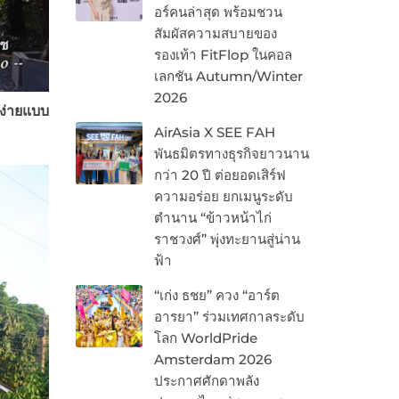
อร์คนล่าสุด พร้อมชวน
สัมผัสความสบายของ
รองเท้า FitFlop ในคอล
เลกชัน Autumn/Winter
2026
บง่ายแบบ
AirAsia X SEE FAH
พันธมิตรทางธุรกิจยาวนาน
กว่า 20 ปี ต่อยอดเสิร์ฟ
ความอร่อย ยกเมนูระดับ
ตำนาน “ข้าวหน้าไก่
ราชวงศ์” พุ่งทะยานสู่น่าน
ฟ้า
“เก่ง ธชย” ควง “อาร์ต
อารยา” ร่วมเทศกาลระดับ
โลก WorldPride
Amsterdam 2026
ประกาศศักดาพลัง