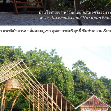
มชาติป่าสวนปาล์มและภูเขา สูดอากาศบริสุทธิ์ ซึมซับความเรีย