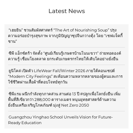
Latest News
“เฮยยิน” ชวนสัมผัสศาสตร์ “The Art of Nourishing Soup” ปรุง
ความอร่อยบำรุงสุขภาพ จากภูมิปัญญาซุปจีนกวางตุ้ง โดย “เชฟแจ็คกี้
ชาน”
ซีพี แอ็กซ์ตร้า จัดตั้ง “ศูนย์เรียนรู้เกษตรบ้านโนนเขวา” ถ่ายทอดองค์
ความรู้ เชื่อมโยงตลาด ยกระดับเกษตรกรไทยให้เติบโตอย่างยั่งยืน
ยูนิโคล่ เปิดตัว LifeWear Fall/Winter 2026 ภายใต้คอนเซปต์
“Modern City Feelings” สะท้อนความหลากหลายของผู้คนและการ
ใช้ชีวิตผ่านเสื้อผ้าที่ตอบโจทย์ทุกวัน
ซีพีแรม ผนึกกำลังทุกภาคส่วน สานต่อ 13 ปี #ปลูกเพื่อโลกยั่งยืน เพิ่ม
พื้นที่สีเขียวกว่า 288,000 ตารางเมตร หนุนยุทธศาสตร์ด้านความ
ยั่งยืนเครือเจริญโภคภัณฑ์ มุ่งสู่ Net Zero 2050
Guangzhou Yinghao School Unveils Vision for Future-
Ready Education