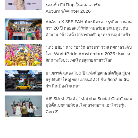
รองเท้า FitFlop ในคอลเลกชัน
Autumn/Winter 2026
AirAsia X SEE FAH พันธมิตรทางธุรกิจยาวนาน
กว่า 20 ปี ต่อยอดเสิร์ฟความอร่อย ยกเมนูระดับ
ตำนาน “ข้าวหน้าไก่ราชวงศ์” พุ่งทะยานสู่น่านฟ้า
“เก่ง ธชย” ควง “อาร์ต อารยา” ร่วมเทศกาลระดับ
โลก WorldPride Amsterdam 2026 ประกาศ
ศักดาพลังประเทศไทยสู่สายตาชาวโลก
มาเซราติ ฉลอง 100 ปี แห่งสัญลักษณ์ตรีศูล สู่บท
สรุปอันยิ่งใหญ่ ของแกรนด์ทัวร์ จีน-อิตาลี ณ ถิ่น
กำเนิดเมืองโมเดนา
AIS SIAM เปิดตัว “Matcha Social Club” คอม
มูนิตี้สเปซสายมัจฉะใจกลางสยาม เอาใจวัยรุ่น
Gen Z