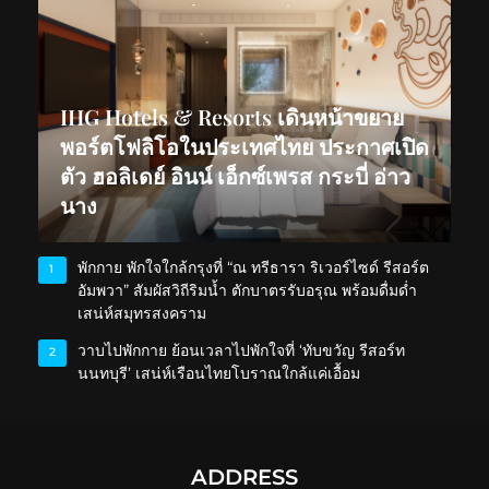
IHG Hotels & Resorts เดินหน้าขยาย
พอร์ตโฟลิโอในประเทศไทย ประกาศเปิด
ตัว ฮอลิเดย์ อินน์ เอ็กซ์เพรส กระบี่ อ่าว
นาง
พักกาย พักใจใกล้กรุงที่ “ณ ทรีธารา ริเวอร์ไซด์ รีสอร์ต
1
อัมพวา” สัมผัสวิถีริมน้ำ ตักบาตรรับอรุณ พร้อมดื่มด่ำ
เสน่ห์สมุทรสงคราม
วาบไปพักกาย ย้อนเวลาไปพักใจที่ ‘ทับขวัญ รีสอร์ท
2
นนทบุรี’ เสน่ห์เรือนไทยโบราณใกล้แค่เอื้อม
ADDRESS