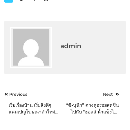
admin
Post
Previous
Next
navigation
เริ่มเรื่องบ้าน เริ่มสิ่งดีๆ
“ซี-นุนิว” ควงคู่อร่อยสดชื่น
แคมเปญโฆษณาตัวใหม่
ไปกับ “ฮอลล์ น้ำแข็งไส”
จาก SCG HOME
รับซัมเมอร์ สร้างกระแส
Experience กับการทำ
หวานเย็น ชื่นใจ กับเหล่า