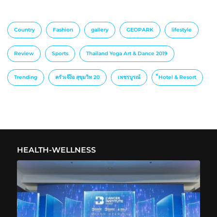
Country
Fashion
gallery
GEOPARK
lifestyle
Review
Sports
Thailand Yoga Art & Dance 2019
Trending
ครัวเจ๊ง้อ สุขุมวิท 20
เพชรบูรณ์
็Hotel & Resort
HEALTH-WELLNESS