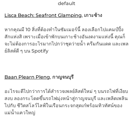
default
Lisca Beach: Seafront Glamping
,
เกาะช้าง
หากคุณมี 10 สิ่งที่ต้องทำในซัมเมอร์นี้ ลองเลือกไปแคมป์ปิ้ง
สักแห่งสิ เพราะเมื่อเข้าพักบนเกาะช้างอันงดงามแห่งนี้ คุณก็
จะไม่ต้องการอะไรมากไปกว่าชุดว่ายน้ำ ครีมกันแดด และเพล
ย์ลิสต์ดี ๆ บน Spotify
Baan Plearn Pleng
,
กาญจนบุรี
อะไรจะดีไปกว่าการได้สำรวจเพลย์ลิสต์ใหม่ ๆ บนรถไฟที่เงียบ
สงบ ลองกระโดดขึ้นรถไฟมุ่งหน้าสู่กาญจนบุรี และเพลิดเพลิน
ไปกับ ชีวิตสโลว์ไลฟ์ในเรือนกระจกสุดเก๋พร้อมทิวทัศน์ของ
แม่น้ำแควใหญ่