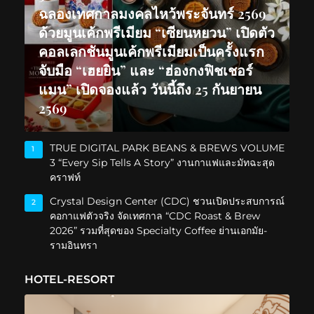
ฉลองเทศกาลมงคลไหว้พระจันทร์ 2569
ด้วยมูนเค้กพรีเมียม “เซียนหยวน” เปิดตัว
คอลเลกชันมูนเค้กพรีเมียมเป็นครั้งแรก
จับมือ “เฮยยิน” และ “ฮ่องกงฟิชเชอร์
แมน” เปิดจองแล้ว วันนี้ถึง 25 กันยายน
2569
TRUE DIGITAL PARK BEANS & BREWS VOLUME
1
3 “Every Sip Tells A Story” งานกาแฟและมัทฉะสุด
คราฟท์
Crystal Design Center (CDC) ชวนเปิดประสบการณ์
2
คอกาแฟตัวจริง จัดเทศกาล “CDC Roast & Brew
2026” รวมที่สุดของ Specialty Coffee ย่านเอกมัย-
รามอินทรา
HOTEL-RESORT