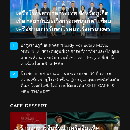
เครือโรงพยาบาลกรุงเทพ จังหวัดภูเก็ต
เปิด “สถาบันมะเร็งกรุงเทพภูเก็ต” เชื่อม
เครือข่ายการรักษาโรคมะเร็งครบวงจร
บำรุงราษฎร์ ชูแนวคิด “Ready For Every Move,
1
Naturally” ยกระดับศูนย์เวชศาสตร์การกีฬาและข้อ ดูแล
แบบองค์รวม ตอบรับเทรนด์ Active Lifestyle ที่เติบโต
ต่อเนื่องในเอเชียแปซิฟิก
โรงพยาบาลพระรามเก้า ฉลองครบรอบ 34 ปี ต่อยอด
2
ความเชี่ยวชาญโรคซับซ้อน สู่การดูแลสุขภาพเชิงป้องกัน
ที่ตอบโจทย์ไลฟ์สไตล์ ภายใต้แนวคิด “SELF-CARE IS
HEALTHCARE”
CAFE-DESSERT
3 ร้านอาหารจีนชั้นนำเครืออิมแพ็ค