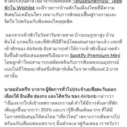
ที่ได้แรงบันดาลใจมาจากเพลย์ลิสต์
“เหนื่อยนักพักก่อน” โดยที่
พักใน Wishlist
จะมีรายการบ้านพักในเมืองไทยที่มีความ
พิเศษไม่เหมือนใคร เหมาะกับการพักผ่อนฟื้นฟูร่างกายและ
จิตใจ ไปพร้อมกับฟังเพลงไทยสุดฮิต
นอกจากเข้าพักในวิลล่าริมชายหาด บ้านบนภูเขาสูง บ้าน
ต้นไม้ แกลมปิ้ง และที่พักที่มีดีไซน์โดดเด่นสวยงามแล้ว แขกที่
เข้าพักของ Airbnb ยังสามารถทำให้การเข้าพักนั้นน่าจดจำ
ยิ่งขึ้นด้วยข้อเสนอสุดพรีเมียมจาก
Spotify Premium Mini
โดยลูกค้าใหม่สามารถเพลิดเพลินกับการฟังเพลงบนอุปกรณ์
แบบไม่มีโฆษณาคั่นหนึ่งสัปดาห์เต็มในราคาเพียงแค่ 2 บาท
เท่านั้น
นายอมันพรีท บาจาจ ผู้จัดการทั่วไปประจำเอเชียตะวันออก
เฉียงใต้ อินเดีย ฮ่องกง และไต้หวัน ของ Airbnb
กล่าวว่า
“เนื่องจากใกล้เข้าเทศกาลสงกรานต์ ทำให้มีการค้นหาที่พัก
เพิ่มสูงขึ้นมากกว่า 310% และเรารู้สึกตื่นเต้นมากๆ ที่ได้มี
โอกาสสนับสนุนให้คนไทย “เที่ยวไทย” เพราะการเดินทางไป
พร้อมกับเสียงเพลงเพราะๆ นั้นมักจะมาคู่กันเสมอ เราหวังว่า