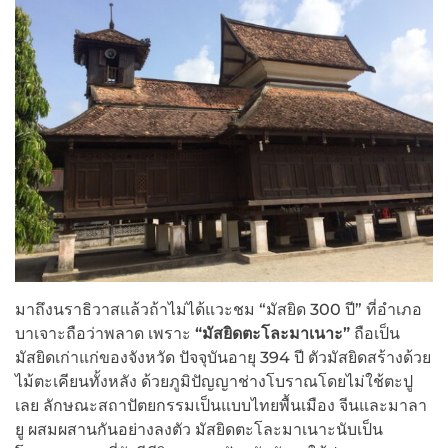
มาถึงนราธิวาสแล้วถ้าไม่ได้แวะชม “มัสยิด 300 ปี” ที่อำเภอ
บาเจาะถือว่าพลาด เพราะ
“
มัสยิดตะโละมาเนาะ
”
ถือเป็น
มัสยิดเก่าแก่ของจังหวัด ปัจจุบันอายุ 394 ปี ตัวมัสยิดสร้างด้วย
ไม้ตะเคียนทั้งหลัง ด้วยภูมิปัญญาช่างโบราณโดยไม่ใช้ตะปู
เลย ลักษณะสถาปัตยกรรมเป็นแบบไทยพื้นเมือง จีนและมาลา
ยู ผสมผสานกันอย่างลงตัว มัสยิดตะโละมาเนาะนับเป็น