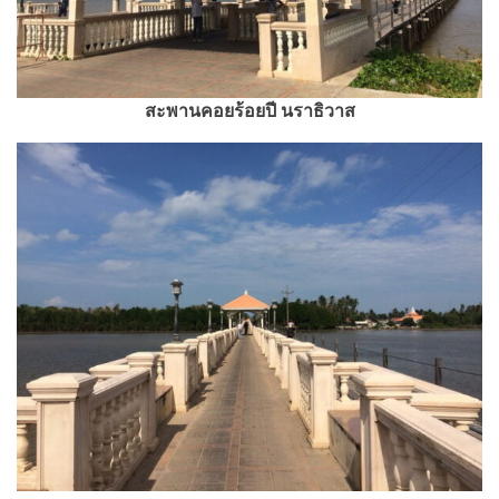
สะพานคอยร้อยปี นราธิวาส