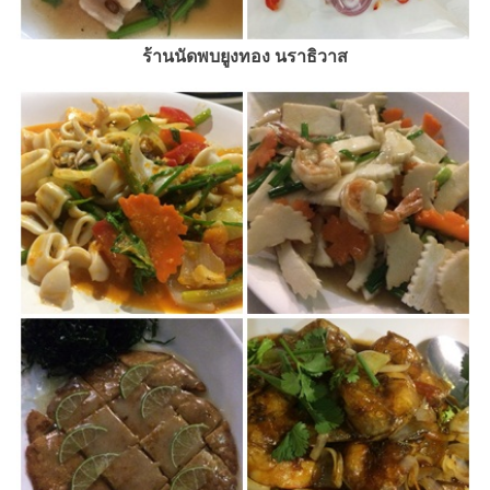
ร้านนัดพบยูงทอง นราธิวาส