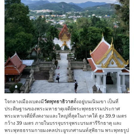
ใจกลางเมืองเบตงมี
วัดพุทธาธิวาส
ตั้งอยู่บนเนินเขา เป็นที่
ประดิษฐานของพระมหาธาตุเจดีย์พระพุทธธรรมประกาศ
พระมหาเจดีย์ที่งดงามและใหญ่ที่สุดในภาคใต้ สูง 39.9 เมตร
กว้าง 39 เมตร ภายในบรรจุบรรจุพระบรมสารีริกธาตุ และ
พระพุทธธรรมกายมงคลประยูรเกศานนท์สุพิธาน พระพุทธรูป