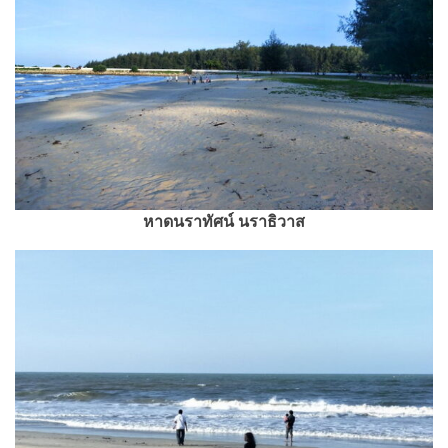
หาดนราทัศน์ นราธิวาส