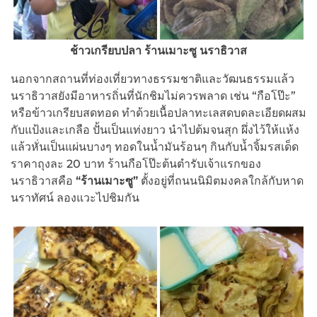
ช้าวเกรียบปลา ร้านเมาะซู นราธิวาส
นอกจากสถานที่ท่องเที่ยวทางธรรมชาติและวัฒนธรรมแล้ว
นราธิวาสยังมีอาหารถิ่นที่นักชิมไม่ควรพลาด เช่น “กือโป๊ะ”
หรือข้าวเกรียบสดทอด ทำด้วยเนื้อปลาทะเลสดบดละเอียดผสม
กับแป้งและเกลือ ปั้นเป็นแท่งยาว นำไปต้มจนสุก ผึ่งไว้ให้แห้ง
แล้วหั่นเป็นแผ่นบางๆ ทอดในน้ำมันร้อนๆ กินกับน้ำจิ้มรสเด็ด
ราคาถุงละ 20 บาท ร้านกือโป๊ะต้นตำรับเจ้าแรกของ
นราธิวาสคือ
“ร้านเมาะซู”
ตั้งอยู่ที่ถนนนิมิตมงคลใกล้กับหาด
นราทัศน์ ลองแวะไปชิมกัน