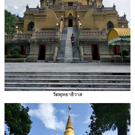
วัดพุทธาธิวาส