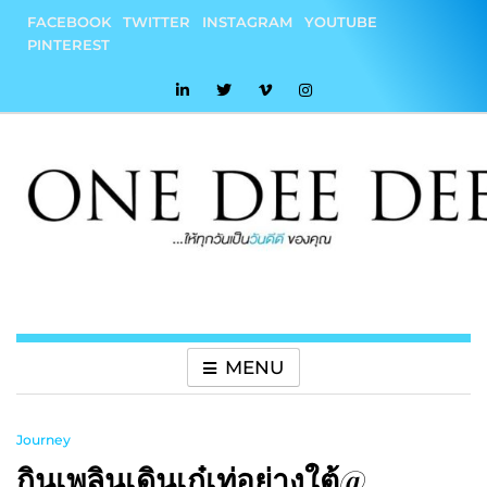
Skip
FACEBOOK
TWITTER
INSTAGRAM
YOUTUBE
to
PINTEREST
content
onedeedee
ให้ทุกวันเป็น "วันดีดี" ของคุณ
MENU
Journey
กินเพลินเดินเก๋เท่อย่างใต้@