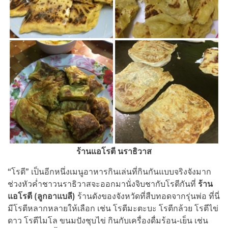
ร้านแอโรตี นราธิวาส
“โรตี” เป็นอีกหนึ่งเมนูอาหารกินเล่นที่กินกันแบบจริงจังมาก
ช่วงหัวค่ำชาวนราธิวาสจะออกมานั่งจิบชากับโรตีกันที่
ร้าน
แอโรตี (ลูกอาแบลี)
ร้านดังของจังหวัดที่สืบทอดจากรุ่นพ่อ ที่นี่
มีโรตีหลากหลายให้เลือก เช่น โรตีมะตะบะ โรตีกล้วย โรตีไข่
ดาว โรตีไมโล ขนมปังชุบไข่ กินกับเครื่องดื่มร้อน-เย็น เช่น