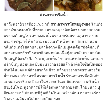
สวนอาหารริมน้ำ
มาถึงนราธิวาสต้องแวะมาที่
สวนอาหารนัดพบยูงทอง
ร้านดัง
ของอำเภอตากใบที่พระบรมวงศานุวงศ์เสด็จฯ มาเสวยหลาย
พระองค์ เมนูโปรดของสมเด็จพระเทพรัตนราชสุดาฯ สยาม
บรมราชกุมารี คือ “ยำมะม่วงเบา” หน้าตาน่ากินมาก หอม
กลิ่นกุ้งแห้งโขลกและปลาฉิ่งฉ่าง อีกเมนูเด่นคือ “กุ้งต้มกะทิ
สดยอดมะพร้าว” รสชาติกลมกล่อมเนื้อกุ้งกุลาดำหวานอร่อย
อีกเมนูที่ต้องสั่งคือ “ปลากุเลาเค็ม” ราชาแห่งปลาเค็ม แค่ซอย
พริกขี้หนู หอมแดง บีบมะนาวก็อร่อยแล้ว ถ้าติดใจซื้อเป็นของ
ฝากได้นะคะ แต่ถ้าอยากกินข้าวเคล้าบรรยากาศสวนสวยริม
น้ำบางนราต้องมาที่
สวนอาหารริมน้ำ
ร้านอาหารชื่อดังเก่า
แก่ของนราธิวาส ยิ่งมาในช่วงตะวันตกดินบรรยากาศริมน้ำ
สวยจับใจ เมนูอาหารมีให้เลือกหลากหลาย เช่น ไก่มะนาว ปู
ผัดผงกระหรี่ ห่อหมกซีฟู้ดเสิร์ฟในมะพร้าวอ่อน อาหารอร่อย
วิวสวย เพลินจนไม่อยากกลับเลยละ