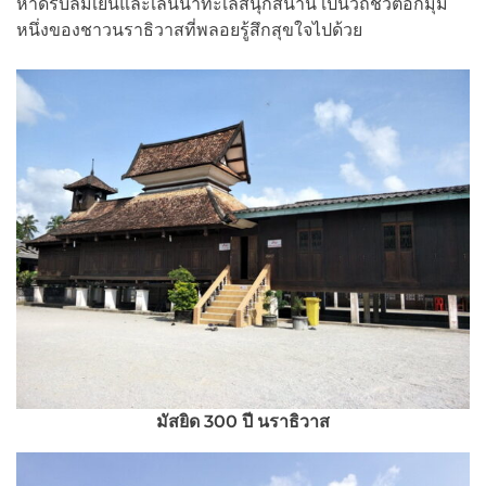
หาดรับลมเย็นและเล่นน้ำทะเลสนุกสนาน เป็นวิถีชีวิตอีกมุม
หนึ่งของชาวนราธิวาสที่พลอยรู้สึกสุขใจไปด้วย
มัสยิด 300 ปี นราธิวาส