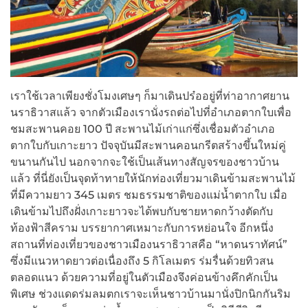
เราใช้เวลาเพียงชั่งโมงเศษๆ ก็มาเดินปร๋ออยู่ที่ท่าอากาศยาน
นราธิวาสแล้ว จากตัวเมืองเรานั่งรถต่อไปที่อำเภอตากใบเพื่อ
ชมสะพานคอย 100 ปี สะพานไม้เก่าแก่ซึ่งเชื่อมตัวอำเภอ
ตากใบกับเกาะยาว ปัจจุบันมีสะพานคอนกรีตสร้างขึ้นใหม่คู่
ขนานกันไป นอกจากจะใช้เป็นเส้นทางสัญจรของชาวบ้าน
แล้ว ที่นี่ยังเป็นจุดท้าทายให้นักท่องเที่ยวมาเดินข้ามสะพานไม้
ที่มีความยาว 345 เมตร ชมธรรมชาติของแม่น้ำตากใบ เมื่อ
เดินข้ามไปถึงฝั่งเกาะยาวจะได้พบกับชายหาดกว้างตัดกับ
ท้องฟ้าสีคราม บรรยากาศเหมาะกับการหย่อนใจ อีกหนึ่ง
สถานที่ท่องเที่ยวของชาวเมืองนราธิวาสคือ “หาดนราทัศน์”
ซึ่งมีแนวหาดยาวต่อเนื่องถึง 5 กิโลเมตร ร่มรื่นด้วยทิวสน
ตลอดแนว ด้วยความที่อยู่ในตัวเมืองจึงค่อนข้างคึกคักเป็น
พิเศษ ช่วงแดดร่มลมตกเราจะเห็นชาวบ้านมานั่งปิกนิกกันริม