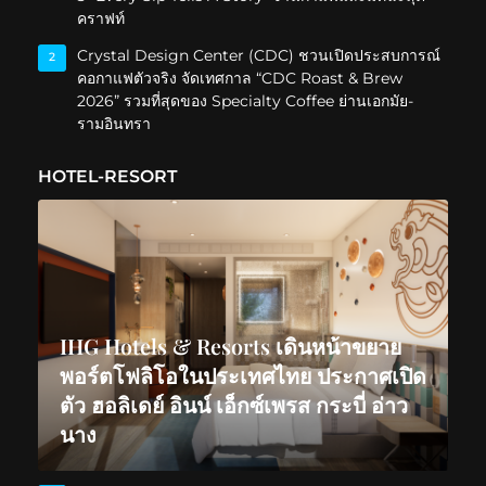
คราฟท์
Crystal Design Center (CDC) ชวนเปิดประสบการณ์
2
คอกาแฟตัวจริง จัดเทศกาล “CDC Roast & Brew
2026” รวมที่สุดของ Specialty Coffee ย่านเอกมัย-
รามอินทรา
HOTEL-RESORT
IHG Hotels & Resorts เดินหน้าขยาย
พอร์ตโฟลิโอในประเทศไทย ประกาศเปิด
ตัว ฮอลิเดย์ อินน์ เอ็กซ์เพรส กระบี่ อ่าว
นาง