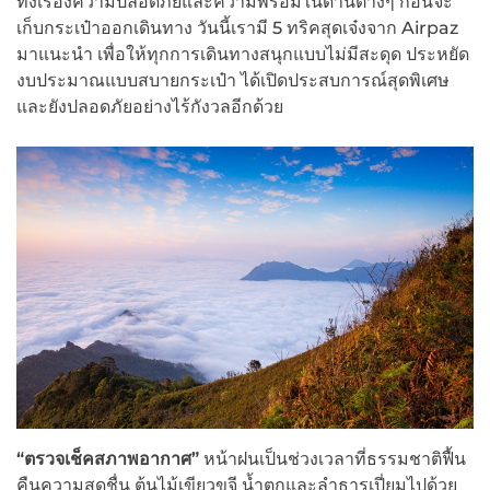
ทั้งเรื่องความปลอดภัยและความพร้อมในด้านต่างๆ ก่อนจะ
เก็บกระเป๋าออกเดินทาง วันนี้เรามี 5 ทริคสุดเจ๋งจาก Airpaz
มาแนะนำ เพื่อให้ทุกการเดินทางสนุกแบบไม่มีสะดุด ประหยัด
งบประมาณแบบสบายกระเป๋า ได้เปิดประสบการณ์สุดพิเศษ
และยังปลอดภัยอย่างไร้กังวลอีกด้วย
“ตรวจเช็คสภาพอากาศ”
หน้าฝนเป็นช่วงเวลาที่ธรรมชาติฟื้น
คืนความสดชื่น ต้นไม้เขียวขจี น้ำตกและลำธารเปี่ยมไปด้วย