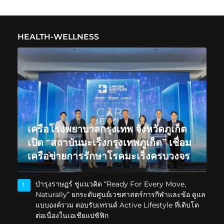
HEALTH-WELLNESS
เครือโรงพยาบาลกรุงเทพ จังหวัดภูเก็ต
เปิด “สถาบันมะเร็งกรุงเทพภูเก็ต” เชื่อม
เครือข่ายการรักษาโรคมะเร็งครบวงจร
บำรุงราษฎร์ ชูแนวคิด “Ready For Every Move,
1
Naturally” ยกระดับศูนย์เวชศาสตร์การกีฬาและข้อ ดูแล
แบบองค์รวม ตอบรับเทรนด์ Active Lifestyle ที่เติบโต
ต่อเนื่องในเอเชียแปซิฟิก