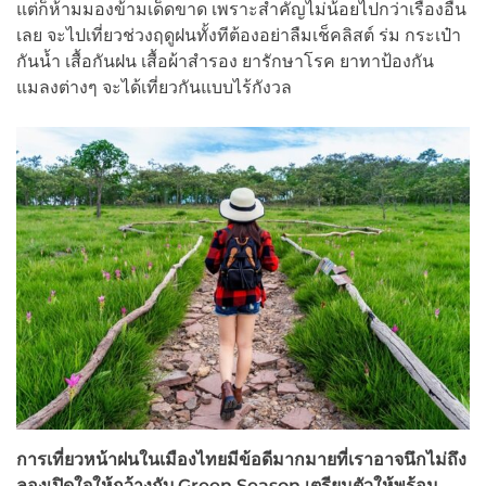
แต่ก็ห้ามมองข้ามเด็ดขาด เพราะสำคัญไม่น้อยไปกว่าเรื่องอื่น
เลย จะไปเที่ยวช่วงฤดูฝนทั้งทีต้องอย่าลืมเช็คลิสต์ ร่ม กระเป๋า
กันน้ำ เสื้อกันฝน เสื้อผ้าสำรอง ยารักษาโรค ยาทาป้องกัน
แมลงต่างๆ จะได้เที่ยวกันแบบไร้กังวล
การเที่ยวหน้าฝนในเมืองไทยมีข้อดีมากมายที่เราอาจนึกไม่ถึง
ลองเปิดใจให้กว้างกับ Green Season เตรียมตัวให้พร้อม