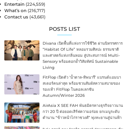
Entertain
(224,559)
What’s on
(216,717)
Contact us
(43,661)
POSTS LIST
Divana เปิดพื้นที่แห่งการใช้ชีวิต ผ่านนิทรรศการ
“Habitat Of Life” หลอมรวมศิลปะ ธรรมชาติ
และศาสตร์แห่งกลิ่นหอม สู่ประสบการณ์ Multi-
Sensory พร้อมตอกย้ำวิสัยทัศน์ Sustainable
Living
FitFlop เปิดตัว ‘น้ำตาล-ทิพนารี’ แบรนด์แอมบา
สเดอร์คนล่าสุด พร้อมชวนสัมผัสความสบายของ
รองเท้า FitFlop ในคอลเลกชัน
Autumn/Winter 2026
AirAsia X SEE FAH พันธมิตรทางธุรกิจยาวนาน
กว่า 20 ปี ต่อยอดเสิร์ฟความอร่อย ยกเมนูระดับ
ตำนาน “ข้าวหน้าไก่ราชวงศ์” พุ่งทะยานสู่น่านฟ้า