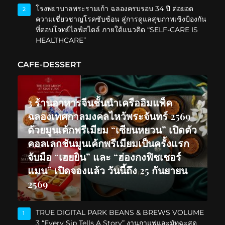
โรงพยาบาลพระรามเก้า ฉลองครบรอบ 34 ปี ต่อยอด
2
ความเชี่ยวชาญโรคซับซ้อน สู่การดูแลสุขภาพเชิงป้องกัน
ที่ตอบโจทย์ไลฟ์สไตล์ ภายใต้แนวคิด “SELF-CARE IS
HEALTHCARE”
CAFE-DESSERT
3 ร้านอาหารจีนชั้นนำเครืออิมแพ็ค
ฉลองเทศกาลมงคลไหว้พระจันทร์ 2569
ด้วยมูนเค้กพรีเมียม “เซียนหยวน” เปิดตัว
คอลเลกชันมูนเค้กพรีเมียมเป็นครั้งแรก
จับมือ “เฮยยิน” และ “ฮ่องกงฟิชเชอร์
แมน” เปิดจองแล้ว วันนี้ถึง 25 กันยายน
2569
TRUE DIGITAL PARK BEANS & BREWS VOLUME
1
3 “Every Sip Tells A Story” งานกาแฟและมัทฉะสุด