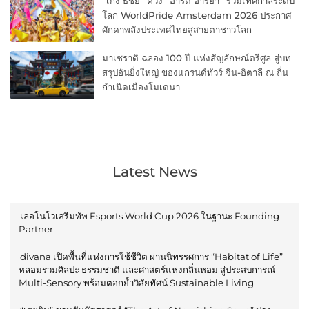
“เก่ง ธชย” ควง “อาร์ต อารยา” ร่วมเทศกาลระดับ
โลก WorldPride Amsterdam 2026 ประกาศ
ศักดาพลังประเทศไทยสู่สายตาชาวโลก
มาเซราติ ฉลอง 100 ปี แห่งสัญลักษณ์ตรีศูล สู่บท
สรุปอันยิ่งใหญ่ ของแกรนด์ทัวร์ จีน-อิตาลี ณ ถิ่น
กำเนิดเมืองโมเดนา
Latest News
เลอโนโวเสริมทัพ Esports World Cup 2026 ในฐานะ Founding
Partner
divana เปิดพื้นที่แห่งการใช้ชีวิต ผ่านนิทรรศการ “Habitat of Life”
หลอมรวมศิลปะ ธรรมชาติ และศาสตร์แห่งกลิ่นหอม สู่ประสบการณ์
Multi-Sensory พร้อมตอกย้ำวิสัยทัศน์ Sustainable Living