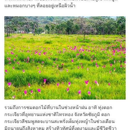
และหมอกบางๆ ที่ลอยอยู่เหนือผิวน้ำ
รวมถึงการชมดอกไม้ที่บานในช่วงหน้าฝน อาทิ ทุ่งดอก
กระเจียวที่อุทยานแห่งชาติไทรทอง จังหวัดชัยภูมิ ดอก
กระเจียวสีชมพูสดจะบานสะพรั่งเต็มทุ่งหญ้าในช่วงเดือน
มิถุนายนถึงสิงหาคม สร้างทิวทัศน์ที่งดงามและมีชีวิตชีวา