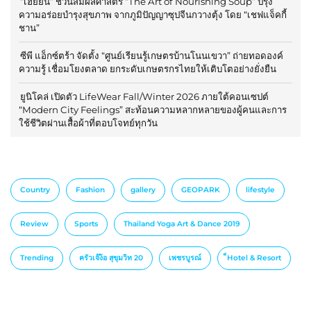
“เฮยยิน” ชวนสัมผัสศาสตร์ “The Art of Nourishing Soup” ปรุง
ความอร่อยบำรุงสุขภาพ จากภูมิปัญญาซุปจีนกวางตุ้ง โดย “เชฟแจ็คกี้
ชาน”
ซีพี แอ็กซ์ตร้า จัดตั้ง “ศูนย์เรียนรู้เกษตรบ้านโนนเขวา” ถ่ายทอดองค์
ความรู้ เชื่อมโยงตลาด ยกระดับเกษตรกรไทยให้เติบโตอย่างยั่งยืน
ยูนิโคล่ เปิดตัว LifeWear Fall/Winter 2026 ภายใต้คอนเซปต์
“Modern City Feelings” สะท้อนความหลากหลายของผู้คนและการ
ใช้ชีวิตผ่านเสื้อผ้าที่ตอบโจทย์ทุกวัน
Country
Fashion
gallery
GEOPARK
lifestyle
Review
Sports
Thailand Yoga Art & Dance 2019
Trending
ครัวเจ๊ง้อ สุขุมวิท 20
เพชรบูรณ์
็Hotel & Resort