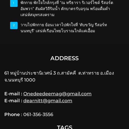
พักกาย พักใจใกล้กรุงที่ “ณ ทรีธารา ริเวอร์ไซด์ รีสอร์ต
1
อัมพวา” สัมผัสวิถีริมน้ำ ตักบาตรรับอรุณ พร้อมดื่มด่ำ
เสน่ห์สมุทรสงคราม
วาบไปพักกาย ย้อนเวลาไปพักใจที่ ‘ทับขวัญ รีสอร์ท
2
นนทบุรี’ เสน่ห์เรือนไทยโบราณใกล้แค่เอื้อม
ADDRESS
61 หมู่บ้านประชานิเวศน์ 3 ถ.สามัคคี ต.ท่าทราย อ.เมือง
จ.นนทบุรี 1000
E-mail :
Onedeedeemag@gmail.com
E-mail :
dearnitt@gmail.com
Phone
: 061-356-3556
TAGS