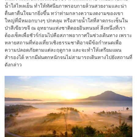
น้ำใสไหลเย็น ทำให้ทัศนียภาพรอบกายล้วนสวยงามและน่า
ตื่นตาตื่นใจมากยิ่งขึ้น ทว่าท่ามกลางความงดงามของเขา
ใหญ่ที่มีหมอกบางๆ ปกคลุม หรือสายน้ำใสที่สาดกระเซ็นใน
ป่าสีเขียวขจี ณ อุทยานแห่งชาติดอยอินทนนท์ สิ่งหนึ่งที่เรา
ต้องเช็คเพื่อชัวร์ก่อนไปคือสภาพอากาศในช่วงเดินทาง เพราะ
หลายสถานที่ท่องเที่ยวเชิงธรรมชาติอาจมีข้อกำหนดเพื่อ
ความปลอดภัยตามแต่ละฤดูกาล และจะทำให้เตรียมแผน
สำรองได้ หากมีฝนตกหนักจนไม่สามารถเดินทางไปยังสถานที่
ดังกล่าว