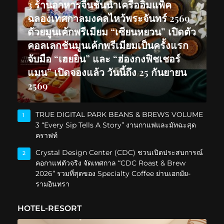
3 ร้านอาหารจีนชั้นนำเครืออิมแพ็ค
ฉลองเทศกาลมงคลไหว้พระจันทร์ 2569
ด้วยมูนเค้กพรีเมียม “เซียนหยวน” เปิดตัว
คอลเลกชันมูนเค้กพรีเมียมเป็นครั้งแรก
จับมือ “เฮยยิน” และ “ฮ่องกงฟิชเชอร์
แมน” เปิดจองแล้ว วันนี้ถึง 25 กันยายน
2569
TRUE DIGITAL PARK BEANS & BREWS VOLUME
1
3 “Every Sip Tells A Story” งานกาแฟและมัทฉะสุด
คราฟท์
Crystal Design Center (CDC) ชวนเปิดประสบการณ์
2
คอกาแฟตัวจริง จัดเทศกาล “CDC Roast & Brew
2026” รวมที่สุดของ Specialty Coffee ย่านเอกมัย-
รามอินทรา
HOTEL-RESORT