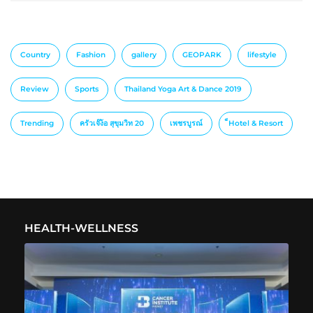
Country
Fashion
gallery
GEOPARK
lifestyle
Review
Sports
Thailand Yoga Art & Dance 2019
Trending
ครัวเจ๊ง้อ สุขุมวิท 20
เพชรบูรณ์
็Hotel & Resort
HEALTH-WELLNESS