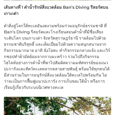
เส้นทางที่ 1 ดำน้ำรักษ์สิ่งแวดล้อม
Ban’s Diving
รีสอร์ตบน
เกาะเต่า
ดำดิ่งสู่โลกใต้ทะเลอันงดงามพร้อมร่วมอนุรักษ์ธรรมชาติ ที่
Ban’s Diving รีสอร์ตและโรงเรียนสอนดำน้ำที่มีชื่อเสียง
ระดับโลก บนเกาะเต่า จังหวัดสุราษฎร์ธานี รายล้อมไปด้วย
ธรรมชาติบริสุทธิ์ และเต็มเปี่ยมไปด้วยความสนุกสนานจาก
กิจกรรมมากมาย อาทิ นั่งโยคะ ทำกิจกรรมกลางแจ้ง และเวิร์
กชอปทำผ้ามัดย้อมจากกาบมะพร้าว รวมไปถึงกิจกรรม
ไฮไลท์อย่างการดำน้ำที่พาไปสัมผัสความมหัศจรรย์ของแนว
ปะการังและสัตว์ทะเลหลากหลายสายพันธุ์ พร้อมให้ทุกคนได้
มีส่วนร่วมในการอนุรักษ์สิ่งแวดล้อมใต้ทะเลไปพร้อมกัน ไม่
ว่าจะเป็นการฟื้นฟูแนวปะการัง การเก็บขยะใต้น้ำ หรือการ
เรียนรู้เกี่ยวกับระบบนิเวศทางทะเล