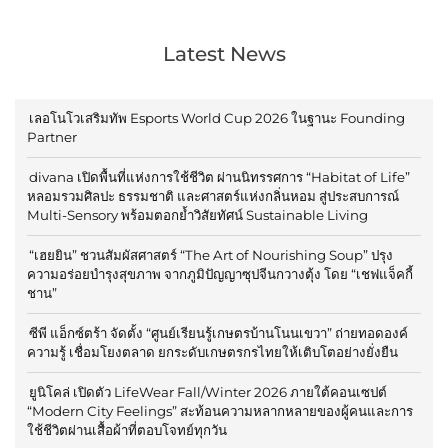
Latest News
เลอโนโวเสริมทัพ Esports World Cup 2026 ในฐานะ Founding
Partner
divana เปิดพื้นที่แห่งการใช้ชีวิต ผ่านนิทรรศการ “Habitat of Life”
หลอมรวมศิลปะ ธรรมชาติ และศาสตร์แห่งกลิ่นหอม สู่ประสบการณ์
Multi-Sensory พร้อมตอกย้ำวิสัยทัศน์ Sustainable Living
“เฮยยิน” ชวนสัมผัสศาสตร์ “The Art of Nourishing Soup” ปรุง
ความอร่อยบำรุงสุขภาพ จากภูมิปัญญาซุปจีนกวางตุ้ง โดย “เชฟแจ็คกี้
ชาน”
ซีพี แอ็กซ์ตร้า จัดตั้ง “ศูนย์เรียนรู้เกษตรบ้านโนนเขวา” ถ่ายทอดองค์
ความรู้ เชื่อมโยงตลาด ยกระดับเกษตรกรไทยให้เติบโตอย่างยั่งยืน
ยูนิโคล่ เปิดตัว LifeWear Fall/Winter 2026 ภายใต้คอนเซปต์
“Modern City Feelings” สะท้อนความหลากหลายของผู้คนและการ
ใช้ชีวิตผ่านเสื้อผ้าที่ตอบโจทย์ทุกวัน