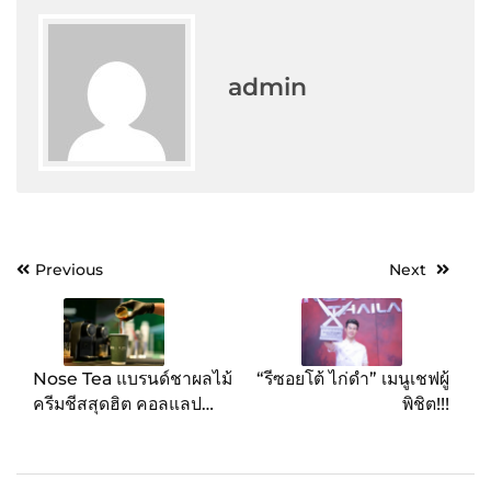
admin
Post
Previous
Next
navigation
Nose Tea แบรนด์ชาผลไม้
“รีซอยโต้ ไก่ดำ” เมนูเชฟผู้
ครีมชีสสุดฮิต คอลแลป
พิชิต!!!
C.P.S. COFFEE เปิดตัว
เมนูสุดพิเศษ “Coffee Milk
Tea” ชูคอนเซปต์ “Stay