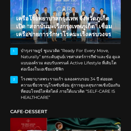
เครือโรงพยาบาลกรุงเทพ จังหวัดภูเก็ต
เปิด “สถาบันมะเร็งกรุงเทพภูเก็ต” เชื่อม
เครือข่ายการรักษาโรคมะเร็งครบวงจร
บำรุงราษฎร์ ชูแนวคิด “Ready For Every Move,
1
Naturally” ยกระดับศูนย์เวชศาสตร์การกีฬาและข้อ ดูแล
แบบองค์รวม ตอบรับเทรนด์ Active Lifestyle ที่เติบโต
ต่อเนื่องในเอเชียแปซิฟิก
โรงพยาบาลพระรามเก้า ฉลองครบรอบ 34 ปี ต่อยอด
2
ความเชี่ยวชาญโรคซับซ้อน สู่การดูแลสุขภาพเชิงป้องกัน
ที่ตอบโจทย์ไลฟ์สไตล์ ภายใต้แนวคิด “SELF-CARE IS
HEALTHCARE”
CAFE-DESSERT