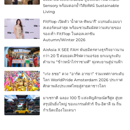
Sensory พร้อมตอกย้ำวิสัยทัศน์ Sustainable
Living
FitFlop เปิดตัว ‘น้ำตาล-ทิพนารี’ แบรนด์แอมบา
สเดอร์คนล่าสุด พร้อมชวนสัมผัสความสบายของ
รองเท้า FitFlop ในคอลเลกชัน
Autumn/Winter 2026
AirAsia X SEE FAH พันธมิตรทางธุรกิจยาวนาน
กว่า 20 ปี ต่อยอดเสิร์ฟความอร่อย ยกเมนูระดับ
ตำนาน “ข้าวหน้าไก่ราชวงศ์” พุ่งทะยานสู่น่านฟ้า
“เก่ง ธชย” ควง “อาร์ต อารยา” ร่วมเทศกาลระดับ
โลก WorldPride Amsterdam 2026 ประกาศ
ศักดาพลังประเทศไทยสู่สายตาชาวโลก
มาเซราติ ฉลอง 100 ปี แห่งสัญลักษณ์ตรีศูล สู่บท
สรุปอันยิ่งใหญ่ ของแกรนด์ทัวร์ จีน-อิตาลี ณ ถิ่น
กำเนิดเมืองโมเดนา