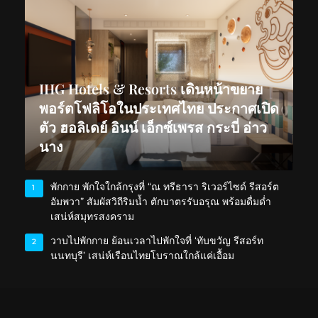
IHG Hotels & Resorts เดินหน้าขยาย
พอร์ตโฟลิโอในประเทศไทย ประกาศเปิด
ตัว ฮอลิเดย์ อินน์ เอ็กซ์เพรส กระบี่ อ่าว
นาง
พักกาย พักใจใกล้กรุงที่ “ณ ทรีธารา ริเวอร์ไซด์ รีสอร์ต
1
อัมพวา” สัมผัสวิถีริมน้ำ ตักบาตรรับอรุณ พร้อมดื่มด่ำ
เสน่ห์สมุทรสงคราม
วาบไปพักกาย ย้อนเวลาไปพักใจที่ ‘ทับขวัญ รีสอร์ท
2
นนทบุรี’ เสน่ห์เรือนไทยโบราณใกล้แค่เอื้อม