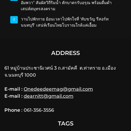
อัมพวา” สัมผัสวิถีริมน้ำ ตักบาตรรับอรุณ พร้อมดื่มด่ำ
เสน่ห์สมุทรสงคราม
วาบไปพักกาย ย้อนเวลาไปพักใจที่ ‘ทับขวัญ รีสอร์ท
2
นนทบุรี’ เสน่ห์เรือนไทยโบราณใกล้แค่เอื้อม
ADDRESS
61 หมู่บ้านประชานิเวศน์ 3 ถ.สามัคคี ต.ท่าทราย อ.เมือง
จ.นนทบุรี 1000
E-mail :
Onedeedeemag@gmail.com
E-mail :
dearnitt@gmail.com
Phone
: 061-356-3556
TAGS