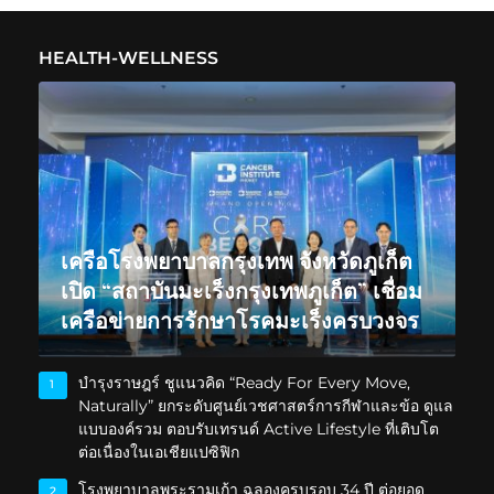
HEALTH-WELLNESS
เครือโรงพยาบาลกรุงเทพ จังหวัดภูเก็ต
เปิด “สถาบันมะเร็งกรุงเทพภูเก็ต” เชื่อม
เครือข่ายการรักษาโรคมะเร็งครบวงจร
บำรุงราษฎร์ ชูแนวคิด “Ready For Every Move,
1
Naturally” ยกระดับศูนย์เวชศาสตร์การกีฬาและข้อ ดูแล
แบบองค์รวม ตอบรับเทรนด์ Active Lifestyle ที่เติบโต
ต่อเนื่องในเอเชียแปซิฟิก
โรงพยาบาลพระรามเก้า ฉลองครบรอบ 34 ปี ต่อยอด
2