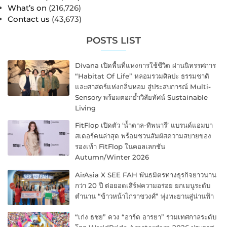
What’s on
(216,726)
Contact us
(43,673)
POSTS LIST
Divana เปิดพื้นที่แห่งการใช้ชีวิต ผ่านนิทรรศการ
“Habitat Of Life” หลอมรวมศิลปะ ธรรมชาติ
และศาสตร์แห่งกลิ่นหอม สู่ประสบการณ์ Multi-
Sensory พร้อมตอกย้ำวิสัยทัศน์ Sustainable
Living
FitFlop เปิดตัว ‘น้ำตาล-ทิพนารี’ แบรนด์แอมบา
สเดอร์คนล่าสุด พร้อมชวนสัมผัสความสบายของ
รองเท้า FitFlop ในคอลเลกชัน
Autumn/Winter 2026
AirAsia X SEE FAH พันธมิตรทางธุรกิจยาวนาน
กว่า 20 ปี ต่อยอดเสิร์ฟความอร่อย ยกเมนูระดับ
ตำนาน “ข้าวหน้าไก่ราชวงศ์” พุ่งทะยานสู่น่านฟ้า
“เก่ง ธชย” ควง “อาร์ต อารยา” ร่วมเทศกาลระดับ