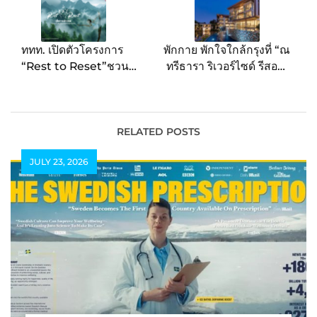
ททท. เปิดตัวโครงการ
พักกาย พักใจใกล้กรุงที่ “ณ
“Rest to Reset”ชวน
ทรีธารา ริเวอร์ไซด์ รีสอร์ต
เปลี่ยนการพักผ่อนให้กลาย
อัมพวา” สัมผัสวิถีริมน้ำ
เป็นจุดเริ่มต้นของชีวิตที่
ตักบาตรรับอรุณ พร้อม
สมดุล ผ่านประสบการณ์พัก
ดื่มด่ำเสน่ห์สมุทรสงคราม
กาย พักใจ แบบ Deep
RELATED POSTS
Rest ทั่วไทย
JULY 23, 2026