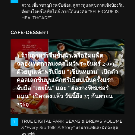
ความเชี่ยวชาญโรคซับซ้อน สู่การดูแลสุขภาพเชิงป้องกัน
ที่ตอบโจทย์ไลฟ์สไตล์ ภายใต้แนวคิด “SELF-CARE IS
HEALTHCARE”
CAFE-DESSERT
3 ร้านอาหารจีนชั้นนำเครืออิมแพ็ค
ฉลองเทศกาลมงคลไหว้พระจันทร์ 2569
ด้วยมูนเค้กพรีเมียม “เซียนหยวน” เปิดตัว
คอลเลกชันมูนเค้กพรีเมียมเป็นครั้งแรก
จับมือ “เฮยยิน” และ “ฮ่องกงฟิชเชอร์
แมน” เปิดจองแล้ว วันนี้ถึง 25 กันยายน
2569
TRUE DIGITAL PARK BEANS & BREWS VOLUME
1
3 “Every Sip Tells A Story” งานกาแฟและมัทฉะสุด
คราฟท์