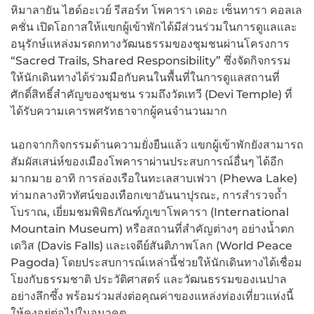
หิมาลายัน ไฮด์อะเวย์ รีสอร์ท โพคารา เดอะ เซ็นทารา คอลเล
คชั่น เปิดโอกาสให้แขกผู้เข้าพักได้มีส่วนร่วมในการดูแลและ
อนุรักษ์แหล่งมรดกทางวัฒนธรรมของชุมชนผ่านโครงการ
“Sacred Trails, Shared Responsibility” ซึ่งจัดกิจกรรม
ให้นักเดินทางได้ร่วมมือกับคนในพื้นที่ในการดูแลสถานที่
ศักดิ์สิทธิ์สำคัญของชุมชน รวมถึงวัดเทวี (Devi Temple) ที่
ได้รับความเคารพศรัทธาจากผู้คนจำนวนมาก
นอกจากกิจกรรมด้านความยั่งยืนแล้ว แขกผู้เข้าพักยังสามารถ
สัมผัสเสน่ห์ของเมืองโพคาราผ่านประสบการณ์อื่นๆ ได้อีก
มากมาย อาทิ การล่องเรือในทะเลสาบเฟวา (Phewa Lake)
ท่ามกลางทิวทัศน์ของเทือกเขาอันนาปุรณะ, การสำรวจถ้ำ
โบราณ, เยี่ยมชมพิพิธภัณฑ์ภูเขาโพคารา (International
Mountain Museum) หรือสถานที่สำคัญต่างๆ อย่างน้ำตก
เดวิส (Davis Falls) และเจดีย์สันติภาพโลก (World Peace
Pagoda) โดยประสบการณ์เหล่านี้ช่วยให้นักเดินทางได้เชื่อม
โยงกับธรรมชาติ ประวัติศาสตร์ และวัฒนธรรมของเนปาล
อย่างลึกซึ้ง พร้อมร่วมส่งต่อคุณค่าของแหล่งท่องเที่ยวแห่งนี้
ให้คงอยู่ต่อไปในอนาคต