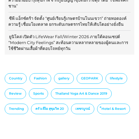
ชาน”
ซีพี แอ็กซ์ตร้า จัดตั้ง “ศูนย์เรียนรู้เกษตรบ้านโนนเขวา” ถ่ายทอดองค์
ความรู้ เชื่อมโยงตลาด ยกระดับเกษตรกรไทยให้เติบโตอย่างยั่งยืน
ยูนิโคล่ เปิดตัว LifeWear Fall/Winter 2026 ภายใต้คอนเซปต์
“Modern City Feelings” สะท้อนความหลากหลายของผู้คนและการ
ใช้ชีวิตผ่านเสื้อผ้าที่ตอบโจทย์ทุกวัน
Country
Fashion
gallery
GEOPARK
lifestyle
Review
Sports
Thailand Yoga Art & Dance 2019
Trending
ครัวเจ๊ง้อ สุขุมวิท 20
เพชรบูรณ์
็Hotel & Resort