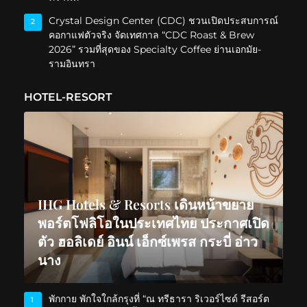
Crystal Design Center (CDC) ชวนเปิดประสบการณ์
2
คอกาแฟตัวจริง จัดเทศกาล “CDC Roast & Brew
2026” รวมที่สุดของ Specialty Coffee ย่านเอกมัย-
รามอินทรา
HOTEL-RESORT
IHG Hotels & Resorts เดินหน้าขยาย
พอร์ตโฟลิโอในประเทศไทย ประกาศเปิด
ตัว ฮอลิเดย์ อินน์ เอ็กซ์เพรส กระบี่ อ่าว
นาง
พักกาย พักใจใกล้กรุงที่ “ณ ทรีธารา ริเวอร์ไซด์ รีสอร์ต
1