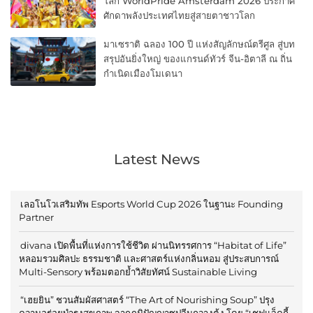
โลก WorldPride Amsterdam 2026 ประกาศ
ศักดาพลังประเทศไทยสู่สายตาชาวโลก
มาเซราติ ฉลอง 100 ปี แห่งสัญลักษณ์ตรีศูล สู่บท
สรุปอันยิ่งใหญ่ ของแกรนด์ทัวร์ จีน-อิตาลี ณ ถิ่น
กำเนิดเมืองโมเดนา
Latest News
เลอโนโวเสริมทัพ Esports World Cup 2026 ในฐานะ Founding
Partner
divana เปิดพื้นที่แห่งการใช้ชีวิต ผ่านนิทรรศการ “Habitat of Life”
หลอมรวมศิลปะ ธรรมชาติ และศาสตร์แห่งกลิ่นหอม สู่ประสบการณ์
Multi-Sensory พร้อมตอกย้ำวิสัยทัศน์ Sustainable Living
“เฮยยิน” ชวนสัมผัสศาสตร์ “The Art of Nourishing Soup” ปรุง
ความอร่อยบำรุงสุขภาพ จากภูมิปัญญาซุปจีนกวางตุ้ง โดย “เชฟแจ็คกี้