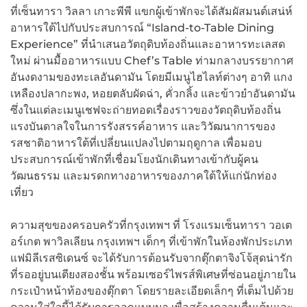
ที่เซ็นทารา วิลลา เกาะพีพี แขกผู้เข้าพักจะได้สัมผัสมนต์เสน่ห์
อาหารใต้ไปกับประสบการณ์ “Island-to-Table Dining
Experience” ที่นำเสนอวัตถุดิบท้องถิ่นและอาหารทะเลสด
ใหม่ ผ่านมื้ออาหารแบบ Chef’s Table ท่ามกลางบรรยากาศ
อันงดงามของทะเลอันดามัน โดยมีเมนูไฮไลท์ต่างๆ อาทิ แกง
เหลืองปลากะพง, หอยตลับผัดฉ่า, คั่วกลิ้ง และข้าวยำอันดามัน
ซึ่งในแต่ละเมนูเชฟจะถ่ายทอดเรื่องราวของวัตถุดิบท้องถิ่น
แรงบันดาลใจในการรังสรรค์อาหาร และวิวัฒนาการของ
รสชาติอาหารใต้ที่เปลี่ยนแปลงไปตามฤดูกาล เพื่อมอบ
ประสบการณ์เข้าพักที่เชื่อมโยงนักเดินทางเข้ากับผู้คน
วัฒนธรรม และมรดกทางอาหารของภาคใต้ให้แก่นักท่อง
เที่ยว
ความสุขของครอบครัวที่กรุงเทพฯ ที่ โรงแรมเซ็นทารา วอเต
อร์เกต พาวิลเลียน กรุงเทพฯ เด็กๆ ที่เข้าพักในห้องพักประเภท
แฟมิลีเรสซิเดนซ์ จะได้รับการต้อนรับจากตุ๊กตาจิงโจ้สุดน่ารัก
ที่รออยู่บนเตียงสองชั้น พร้อมเซอร์ไพรส์พิเศษที่ซ่อนอยู่ภายใน
กระเป๋าหน้าท้องของตุ๊กตา โดยรายละเอียดเล็กๆ ที่เต็มไปด้วย