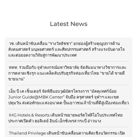
Latest News
วช. เดินหน้าขับเคลื่อน “รางวัลธัชชา” ยกย่องผู้สร้างคุณูปการด้าน
สังคมศาสตร์ มนุษยศาสตร์ และศิลปกรรมศาสตร์ สร้างแรงบันดาลใจ
และต่อยอดงานวิจัยสู่การพัฒนาประเทศ
ททท. ร่วมมือกับ จุฬาลงกรณ์มหาวิทยาลัย จัดสัมมนาทางวิชาการและ
การตลาดเชิงรุก แนะเคล็ดลับปรับธุรกิจท่องเที่ยวไทย “ขายได้ ขายดี
ขายนาน”
เอ็ม บี เค เซ็นเตอร์ จัดพิธีมอบวุฒิบัตรโครงการ “มัคคุเทศก์น้อย
Junior Guide@MBK Center” จับมือ ครุศาสตร์ จุฬาฯ และเขต
ปทุมวัน ส่งต่อทักษะแห่งอนาคต ปั้นเยาวชนเจ้าบ้านที่ดีสู่เมืองท่องเที่ยว
IHG Hotels & Resorts เดินหน้าขยายพอร์ตโฟลิโอในประเทศไทย
ประกาศเปิดตัว ฮอลิเดย์ อินน์ เอ็กซ์เพรส กระบี่ อ่าวนาง
Thailand Privilege เดินหน้าขับเคลื่อนความคิดเชิงนวัตกรรม เปิด