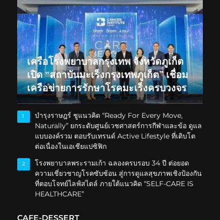
เครือโรงพยาบาลกรุงเทพ จังหวัดภูเก็ต
เปิด “สถาบันมะเร็งกรุงเทพภูเก็ต” เชื่อม
เครือข่ายการรักษาโรคมะเร็งครบวงจร
บำรุงราษฎร์ ชูแนวคิด “Ready For Every Move,
1
Naturally” ยกระดับศูนย์เวชศาสตร์การกีฬาและข้อ ดูแล
แบบองค์รวม ตอบรับเทรนด์ Active Lifestyle ที่เติบโต
ต่อเนื่องในเอเชียแปซิฟิก
โรงพยาบาลพระรามเก้า ฉลองครบรอบ 34 ปี ต่อยอด
2
ความเชี่ยวชาญโรคซับซ้อน สู่การดูแลสุขภาพเชิงป้องกัน
ที่ตอบโจทย์ไลฟ์สไตล์ ภายใต้แนวคิด “SELF-CARE IS
HEALTHCARE”
CAFE-DESSERT