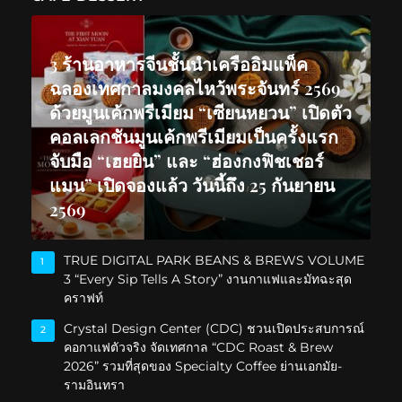
3 ร้านอาหารจีนชั้นนำเครืออิมแพ็ค
ฉลองเทศกาลมงคลไหว้พระจันทร์ 2569
ด้วยมูนเค้กพรีเมียม “เซียนหยวน” เปิดตัว
คอลเลกชันมูนเค้กพรีเมียมเป็นครั้งแรก
จับมือ “เฮยยิน” และ “ฮ่องกงฟิชเชอร์
แมน” เปิดจองแล้ว วันนี้ถึง 25 กันยายน
2569
TRUE DIGITAL PARK BEANS & BREWS VOLUME
1
3 “Every Sip Tells A Story” งานกาแฟและมัทฉะสุด
คราฟท์
Crystal Design Center (CDC) ชวนเปิดประสบการณ์
2
คอกาแฟตัวจริง จัดเทศกาล “CDC Roast & Brew
2026” รวมที่สุดของ Specialty Coffee ย่านเอกมัย-
รามอินทรา