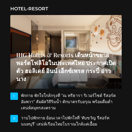
HOTEL-RESORT
IHG Hotels & Resorts เดินหน้าขยาย
พอร์ตโฟลิโอในประเทศไทย ประกาศเปิด
ตัว ฮอลิเดย์ อินน์ เอ็กซ์เพรส กระบี่ อ่าว
นาง
พักกาย พักใจใกล้กรุงที่ “ณ ทรีธารา ริเวอร์ไซด์ รีสอร์ต
1
อัมพวา” สัมผัสวิถีริมน้ำ ตักบาตรรับอรุณ พร้อมดื่มด่ำ
เสน่ห์สมุทรสงคราม
วาบไปพักกาย ย้อนเวลาไปพักใจที่ ‘ทับขวัญ รีสอร์ท
2
นนทบุรี’ เสน่ห์เรือนไทยโบราณใกล้แค่เอื้อม