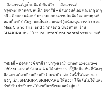
– มิสแกรนด์ภูเก็ต, พิมพ์ พิมพ์จิรา – มิสแกรนด์
กรุงเทพมหานคร, สแน็ก อัจฉรีย์ – มิสแกรนด์เลย และเกตุ เกตุ
วลี – มิสแกรนด์แพร่ มาร่วมแสดงความยินดีพร้อมขอบคุณที่
หมอกี้ชากีร่าในฐานะเป็นสปอนเซอร์ผู้สนับสนุนการประกวด
Miss Grand Thailand มาตลอด 2 ปีซ้อน” ณ ร้าน
SHAKIRA ชั้น G โรงแรม InterContinental ราชประสงค์
“
หมอกี้
– อังคนางค์
ชากี
ร่า บำรุงสรณ์” Chief Executive
Officer แบรนด์ SHAKIRA ได้กล่าวว่า “กี้รู้สึกตื่นเต้น ที่น้องๆ
มิสแกรนด์มาเยี่ยมเยียนถึงร้านชากีร่าค่ะ วันนี้กี้ได้มอบของ
ขวัญ เป็น SHAKIRA SKINCARE ให้น้องๆ ได้กลับไปใช้ และ
กำลังจีบ กำลังชวนให้มาเป็นพรีเซนเตอร์อยู่ค่ะ”