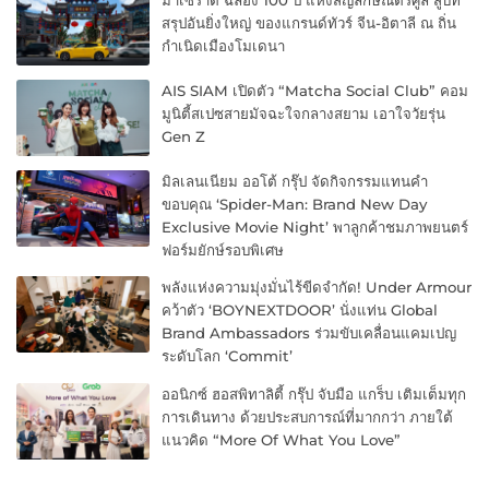
มาเซราติ ฉลอง 100 ปี แห่งสัญลักษณ์ตรีศูล สู่บท
สรุปอันยิ่งใหญ่ ของแกรนด์ทัวร์ จีน-อิตาลี ณ ถิ่น
กำเนิดเมืองโมเดนา
AIS SIAM เปิดตัว “Matcha Social Club” คอม
มูนิตี้สเปซสายมัจฉะใจกลางสยาม เอาใจวัยรุ่น
Gen Z
มิลเลนเนียม ออโต้ กรุ๊ป จัดกิจกรรมแทนคำ
ขอบคุณ ‘Spider-Man: Brand New Day
Exclusive Movie Night’ พาลูกค้าชมภาพยนตร์
ฟอร์มยักษ์รอบพิเศษ
พลังแห่งความมุ่งมั่นไร้ขีดจำกัด! Under Armour
คว้าตัว ‘BOYNEXTDOOR’ นั่งแท่น Global
Brand Ambassadors ร่วมขับเคลื่อนแคมเปญ
ระดับโลก ‘Commit’
ออนิกซ์ ฮอสพิทาลิตี้ กรุ๊ป จับมือ แกร็บ เติมเต็มทุก
การเดินทาง ด้วยประสบการณ์ที่มากกว่า ภายใต้
แนวคิด “More Of What You Love”