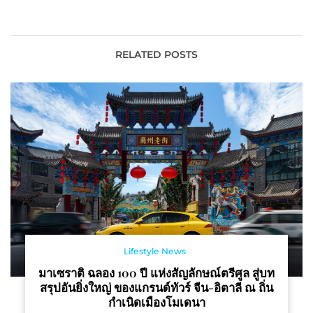
ประทับใจกับกิจกรรมดีๆ
จัดงานเลี้ยง จัดประชุม
TEACHA EXCLUSIVE
สัมมนาพร้อมนำเสนอแพ็ก
EVENT WITH KIM
เกจแต่งงาน จัดเลี้ยงและจัด
SEON HO
ประชุมสัมมนาหลากหลาย
RELATED POSTS
Lifestyle News
มาเซราติ ฉลอง 100 ปี แห่งสัญลักษณ์ตรีศูล สู่บท
สรุปอันยิ่งใหญ่ ของแกรนด์ทัวร์ จีน-อิตาลี ณ ถิ่น
กำเนิดเมืองโมเดนา