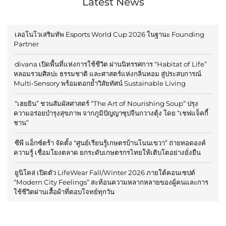
Latest News
เลอโนโวเสริมทัพ Esports World Cup 2026 ในฐานะ Founding
Partner
divana เปิดพื้นที่แห่งการใช้ชีวิต ผ่านนิทรรศการ “Habitat of Life”
หลอมรวมศิลปะ ธรรมชาติ และศาสตร์แห่งกลิ่นหอม สู่ประสบการณ์
Multi-Sensory พร้อมตอกย้ำวิสัยทัศน์ Sustainable Living
“เฮยยิน” ชวนสัมผัสศาสตร์ “The Art of Nourishing Soup” ปรุง
ความอร่อยบำรุงสุขภาพ จากภูมิปัญญาซุปจีนกวางตุ้ง โดย “เชฟแจ็คกี้
ชาน”
ซีพี แอ็กซ์ตร้า จัดตั้ง “ศูนย์เรียนรู้เกษตรบ้านโนนเขวา” ถ่ายทอดองค์
ความรู้ เชื่อมโยงตลาด ยกระดับเกษตรกรไทยให้เติบโตอย่างยั่งยืน
ยูนิโคล่ เปิดตัว LifeWear Fall/Winter 2026 ภายใต้คอนเซปต์
“Modern City Feelings” สะท้อนความหลากหลายของผู้คนและการ
ใช้ชีวิตผ่านเสื้อผ้าที่ตอบโจทย์ทุกวัน