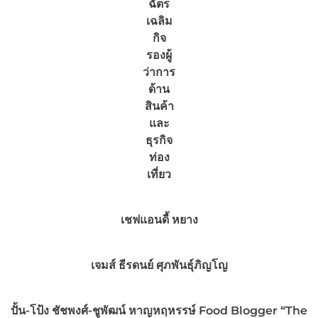
ฉัตร
เฉลิม
กิจ
รองผู้
ว่าการ
ด้าน
สินค้า
และ
ธุรกิจ
ท่อง
เที่ยว
เชฟแอนดี้ หยาง
เจมส์ ธีรดนย์ ศุภพันธุ์ภิญโญ
ปั้น-โป้ง ชัชพงศ์-ชูพัฒน์ หาญหฤหรรษ์ Food Blogger “The