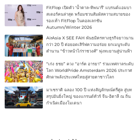
FitFlop เปิดตัว ‘น้ำตาล-ทิพนารี’ แบรนด์แอมบา
สเดอร์คนล่าสุด พร้อมชวนสัมผัสความสบายของ
รองเท้า FitFlop ในคอลเลกชัน
Autumn/Winter 2026
AirAsia X SEE FAH พันธมิตรทางธุรกิจยาวนาน
กว่า 20 ปี ต่อยอดเสิร์ฟความอร่อย ยกเมนูระดับ
ตำนาน “ข้าวหน้าไก่ราชวงศ์” พุ่งทะยานสู่น่านฟ้า
“เก่ง ธชย” ควง “อาร์ต อารยา” ร่วมเทศกาลระดับ
โลก WorldPride Amsterdam 2026 ประกาศ
ศักดาพลังประเทศไทยสู่สายตาชาวโลก
มาเซราติ ฉลอง 100 ปี แห่งสัญลักษณ์ตรีศูล สู่บท
สรุปอันยิ่งใหญ่ ของแกรนด์ทัวร์ จีน-อิตาลี ณ ถิ่น
กำเนิดเมืองโมเดนา