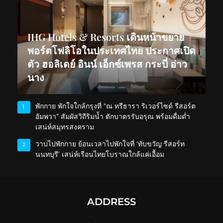
IHG Hotels & Resorts เดินหน้าขยาย
พอร์ตโฟลิโอในประเทศไทย ประกาศเปิด
ตัว ฮอลิเดย์ อินน์ เอ็กซ์เพรส กระบี่ อ่าว
นาง
พักกาย พักใจใกล้กรุงที่ “ณ ทรีธารา ริเวอร์ไซด์ รีสอร์ต
1
อัมพวา” สัมผัสวิถีริมน้ำ ตักบาตรรับอรุณ พร้อมดื่มด่ำ
เสน่ห์สมุทรสงคราม
วาบไปพักกาย ย้อนเวลาไปพักใจที่ ‘ทับขวัญ รีสอร์ท
2
นนทบุรี’ เสน่ห์เรือนไทยโบราณใกล้แค่เอื้อม
ADDRESS