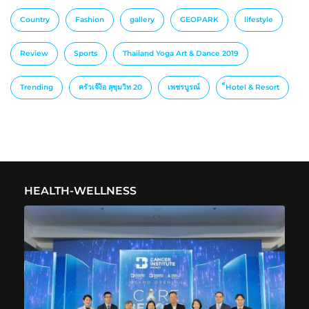
Country
Fashion
gallery
GEOPARK
lifestyle
Review
Sports
Thailand Yoga Art & Dance 2019
Trending
ครัวเจ๊ง้อ สุขุมวิท 20
เพชรบูรณ์
็Hotel & Resort
HEALTH-WELLNESS