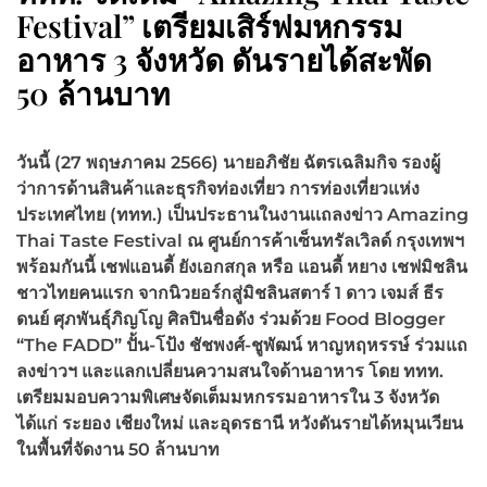
Festival” เตรียมเสิร์ฟมหกรรม
อาหาร 3 จังหวัด ดันรายได้สะพัด
50 ล้านบาท
วันนี้ (27 พฤษภาคม 2566) นายอภิชัย ฉัตรเฉลิมกิจ รองผู้
ว่าการด้านสินค้าและธุรกิจท่องเที่ยว การท่องเที่ยวแห่ง
ประเทศไทย
(ททท.) เป็นประธานในงานเเถลงข่าว
Amazing
Thai Taste Festival ณ ศูนย์การค้า
เซ็นทรัลเวิลด์ กรุงเทพฯ
พร้อมกันนี้ เชฟ
แอนดี้ ยังเอกสกุล หรือ แอนดี้ หยาง
เชฟมิชลิน
ชาวไทยคนแรก จากนิวยอร์กสู่มิชลินสตาร์ 1 ดาว เจมส์ ธีร
ดนย์ ศุภพันธุ์ภิญโญ ศิลปินชื่อดัง ร่วมด้วย
Food Blogger
“The FADD” ปั้น-โป้ง
ชัชพงศ์-ชูพัฒน์ หาญหฤหรรษ์ ร่วมแถ
ลงข่าวฯ และแลกเปลี่ยนความสนใจด้านอาหาร โดย ททท.
เตรียมมอบความพิเศษจัดเต็ม
มหกรรมอาหารใน 3 จังหวัด
ได้แก่ ระยอง เชียงใหม่ และอุดรธานี หวังดันรายได้หมุนเวียน
ในพื้นที่จัดงาน 50 ล้านบาท