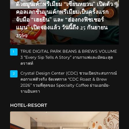
ด้วยมูนเค้กพรีเมียม “เซียนหยวน” เปิดตัว
คอลเลกชันมูนเค้กพรีเมียมเป็นครั้งแรก
จับมือ “เฮยยิน” และ “ฮ่องกงฟิชเชอร์
แมน” เปิดจองแล้ว วันนี้ถึง 25 กันยายน
2569
TRUE DIGITAL PARK BEANS & BREWS VOLUME
1
3 “Every Sip Tells A Story” งานกาแฟและมัทฉะสุด
คราฟท์
Crystal Design Center (CDC) ชวนเปิดประสบการณ์
2
คอกาแฟตัวจริง จัดเทศกาล “CDC Roast & Brew
2026” รวมที่สุดของ Specialty Coffee ย่านเอกมัย-
รามอินทรา
HOTEL-RESORT