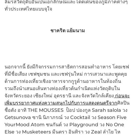
ลิ้มรสวัตถุดิบอันเป็นเอกลักษณ์และโดดเด่นของภูมิภาคต่างๆ
ทั่วประเทศไทยแบบจุใจ
ชาคริต แย้มนาม
นอกจากนี้ ยังมีกิจกรรมการสาธิตการสอนทำอาหาร โดยเชฟ
ที่มีชื่อเสียง เชฟชุมชน และเชฟรุ่นใหม่ การเสวนาและพูดคุย
ด้านการท่องเที่ยวเชิงอาหารจากกูรูด้านอาหารในท้องถิ่น
รวมถึงนำเสนอเส้นทางท่องเที่ยวต้นกำเนิดแห่งวัตถุดิบใน
จังหวัดระยอง เชียงใหม่ อุดรธานี และจังหวัดใกล้เคียง
ก่อนจะ
เพิ่มบรรยากาศแห่งความสนุกไปกับการแสดงดนตรีจาก
ศิลปิน
ชื่อดัง อาทิ THE MOUSSES ป็อป ปองกูล Sarah salola วง
Getsunova ซานิ นิภาภรณ์ วง Cocktail วง Season Five
YourMood Atom ชนกันต์ วง Playground วง No One
Else วง Musketeers มีนตรา อินทิรา วง Zeal ลำไย ไห