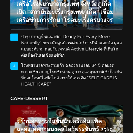
เครือโรงพยาบาลกรุงเทพ จังหวัดภูเก็ต
เปิด “สถาบันมะเร็งกรุงเทพภูเก็ต” เชื่อม
เครือข่ายการรักษาโรคมะเร็งครบวงจร
บำรุงราษฎร์ ชูแนวคิด “Ready For Every Move,
1
Naturally” ยกระดับศูนย์เวชศาสตร์การกีฬาและข้อ ดูแล
แบบองค์รวม ตอบรับเทรนด์ Active Lifestyle ที่เติบโต
ต่อเนื่องในเอเชียแปซิฟิก
โรงพยาบาลพระรามเก้า ฉลองครบรอบ 34 ปี ต่อยอด
2
ความเชี่ยวชาญโรคซับซ้อน สู่การดูแลสุขภาพเชิงป้องกัน
ที่ตอบโจทย์ไลฟ์สไตล์ ภายใต้แนวคิด “SELF-CARE IS
HEALTHCARE”
CAFE-DESSERT
3 ร้านอาหารจีนชั้นนำเครืออิมแพ็ค
ฉลองเทศกาลมงคลไหว้พระจันทร์ 2569