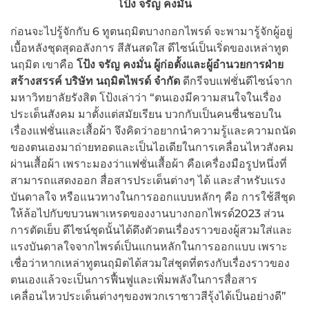
โป้ง จรัญ คงมั่น
ก่อนจะไปรู้จักกับ 6 ทูตนฤมิตบางกอกไพรด์ จะพามารู้จักผู้อยู่
เบื้อหลังชุดสุดอลังการ สีสันสดใส ดีไซน์เป็นเริ่ดของเหล่าทูต
นฤมิต เขาคือ
โป้ง จรัญ คงมั่น ผู้ก่อตั้งและผู้อำนวยการฝ่าย
สร้างสรรค์ บริษัท นฤมิตไพรด์ จำกัด
ดีกรีจบแฟชั่นดีไซน์จาก
มหาวิทยาลัยรังสิต โป้งเล่าว่า “ตนเองมีความสนใจในเรื่อง
ประเด็นสังคม มาตั้งแต่สมัยเรียน บวกกับเป็นคนชื่นชอบใน
เรื่องแฟชั่นและเสื้อผ้า จึงคิดว่าอยากนำความรู้และความถนัด
ของตนเองมาถ่ายทอดและเป็นไอเดียในการเคลื่อนไหวสังคม
ผ่านเสื้อผ้า เพราะมองว่าแฟชั่นเสื้อผ้า คือเครื่องมือรูปหนึ่งที่
สามารถแสดงออก สื่อสารประเด็นต่างๆ ได้ และสำหรับแรง
บันดาลใจ หรือแนวทางในการออกแบบหลักๆ คือ การใช้สีชุด
ให้ล้อไปกับขบวนพาเหรดของงานบางกอกไพรด์2023 ส่วน
การตัดเย็บ ดีไซน์ชุดนั้นได้ดึงตัวตนเรื่องราวของผู้สวมใส่และ
แรงบันดาลใจจากไพรด์เป็นแกนหลักในการออกแบบ เพราะ
เชื่อว่าหากเหล่าทูตนฤมิตได้สวมใส่ชุดที่ตรงกับเรื่องราวของ
ตนเองแล้วจะเป็นการฟื้นฟูและเพิ่มพลังในการสื่อสาร
เคลื่อนไหวประเด็นต่างๆของพวกเราชาวสีรุ้งได้เป็นอย่างดี”