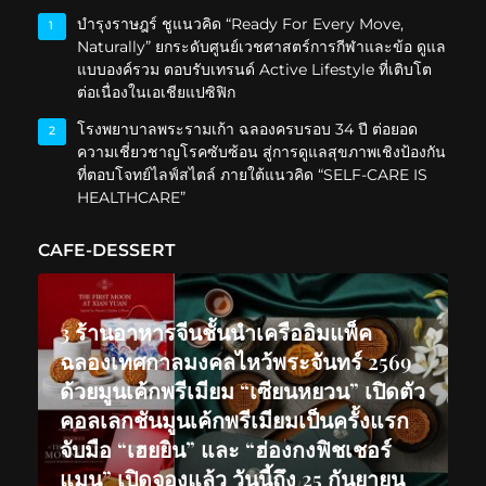
บำรุงราษฎร์ ชูแนวคิด “Ready For Every Move,
1
Naturally” ยกระดับศูนย์เวชศาสตร์การกีฬาและข้อ ดูแล
แบบองค์รวม ตอบรับเทรนด์ Active Lifestyle ที่เติบโต
ต่อเนื่องในเอเชียแปซิฟิก
โรงพยาบาลพระรามเก้า ฉลองครบรอบ 34 ปี ต่อยอด
2
ความเชี่ยวชาญโรคซับซ้อน สู่การดูแลสุขภาพเชิงป้องกัน
ที่ตอบโจทย์ไลฟ์สไตล์ ภายใต้แนวคิด “SELF-CARE IS
HEALTHCARE”
CAFE-DESSERT
3 ร้านอาหารจีนชั้นนำเครืออิมแพ็ค
ฉลองเทศกาลมงคลไหว้พระจันทร์ 2569
ด้วยมูนเค้กพรีเมียม “เซียนหยวน” เปิดตัว
คอลเลกชันมูนเค้กพรีเมียมเป็นครั้งแรก
จับมือ “เฮยยิน” และ “ฮ่องกงฟิชเชอร์
แมน” เปิดจองแล้ว วันนี้ถึง 25 กันยายน