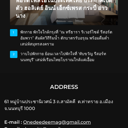
พอร์ตโฟลิโอในประเทศไทย ประกาศเปิด
ตัว ฮอลิเดย์ อินน์ เอ็กซ์เพรส กระบี่ อ่าว
นาง
พักกาย พักใจใกล้กรุงที่ “ณ ทรีธารา ริเวอร์ไซด์ รีสอร์ต
1
อัมพวา” สัมผัสวิถีริมน้ำ ตักบาตรรับอรุณ พร้อมดื่มด่ำ
เสน่ห์สมุทรสงคราม
วาบไปพักกาย ย้อนเวลาไปพักใจที่ ‘ทับขวัญ รีสอร์ท
2
นนทบุรี’ เสน่ห์เรือนไทยโบราณใกล้แค่เอื้อม
ADDRESS
61 หมู่บ้านประชานิเวศน์ 3 ถ.สามัคคี ต.ท่าทราย อ.เมือง
จ.นนทบุรี 1000
E-mail :
Onedeedeemag@gmail.com