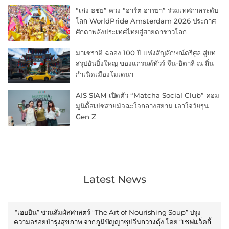
“เก่ง ธชย” ควง “อาร์ต อารยา” ร่วมเทศกาลระดับ
โลก WorldPride Amsterdam 2026 ประกาศ
ศักดาพลังประเทศไทยสู่สายตาชาวโลก
มาเซราติ ฉลอง 100 ปี แห่งสัญลักษณ์ตรีศูล สู่บท
สรุปอันยิ่งใหญ่ ของแกรนด์ทัวร์ จีน-อิตาลี ณ ถิ่น
กำเนิดเมืองโมเดนา
AIS SIAM เปิดตัว “Matcha Social Club” คอม
มูนิตี้สเปซสายมัจฉะใจกลางสยาม เอาใจวัยรุ่น
Gen Z
Latest News
“เฮยยิน” ชวนสัมผัสศาสตร์ “The Art of Nourishing Soup” ปรุง
ความอร่อยบำรุงสุขภาพ จากภูมิปัญญาซุปจีนกวางตุ้ง โดย “เชฟแจ็คกี้