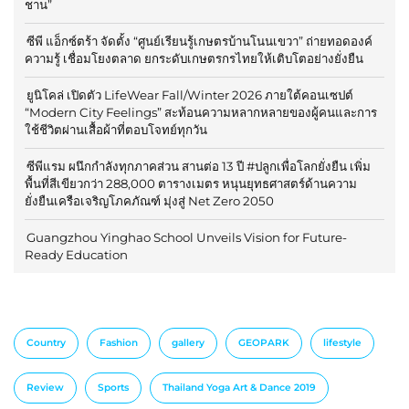
ชาน”
ซีพี แอ็กซ์ตร้า จัดตั้ง “ศูนย์เรียนรู้เกษตรบ้านโนนเขวา” ถ่ายทอดองค์
ความรู้ เชื่อมโยงตลาด ยกระดับเกษตรกรไทยให้เติบโตอย่างยั่งยืน
ยูนิโคล่ เปิดตัว LifeWear Fall/Winter 2026 ภายใต้คอนเซปต์
“Modern City Feelings” สะท้อนความหลากหลายของผู้คนและการ
ใช้ชีวิตผ่านเสื้อผ้าที่ตอบโจทย์ทุกวัน
ซีพีแรม ผนึกกำลังทุกภาคส่วน สานต่อ 13 ปี #ปลูกเพื่อโลกยั่งยืน เพิ่ม
พื้นที่สีเขียวกว่า 288,000 ตารางเมตร หนุนยุทธศาสตร์ด้านความ
ยั่งยืนเครือเจริญโภคภัณฑ์ มุ่งสู่ Net Zero 2050
Guangzhou Yinghao School Unveils Vision for Future-
Ready Education
Country
Fashion
gallery
GEOPARK
lifestyle
Review
Sports
Thailand Yoga Art & Dance 2019