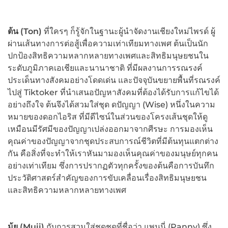
ต้น (
Ton)
ที่ใครๆ ก็รู้จักในฐานะผู้นำจัดงานเชียงใหม่ไพรด์ ผู้
ผ่านเส้นทางการต่อสู้เพื่อความเท่าเทียมทางเพศ ต้นเป็นนัก
ปกป้องสิทธิความหลากหลายทางเพศและสิทธิมนุษยชนใน
ระดับภูมิภาคเอเชียและนานาชาติ ที่มีผลงานการรณรงค์
ประเด็นทางสังคมอย่างโดดเด่น และปัจจุบันขยายพื้นที่รณรงค์
ไปสู่ Tiktoker ที่นำเสนอปัญหาสังคมที่ต้องได้รับการแก้ไขได้
อย่างถึงใจ ต้นจึงได้สวมใส่ชุด ดปัญญา (Wise) หนึ่งในความ
หมายของดอกไอริส ที่มีดีไซน์ในส่วนของโครงเส้นชุดให้ดู
เหมือนมีรัศมีของปัญญาเปล่งออกมาจากศีรษะ การมองเห็น
คุณค่าของปัญญาจากชุดประสบการณ์ชีวิตที่มีต้นทุนแตกต่าง
กัน คือสิ่งที่จะทำให้เราหันมามองเห็นคุณค่าของมนุษย์ทุกคน
อย่างเท่าเทียม ซึ่งการปรากฏตัวทุกครั้งของต้นคือการบันทึก
ประวัติศาสตร์สำคัญของการขับเคลื่อนเรื่องสิทธิมนุษยชน
และสิทธิความหลากหลายทางเพศ
มุ้ย (
Muii)
กับการสวมใส่ชุดชุดที่ชื่อว่า แพนนี่ (Panny) ซึ่ง