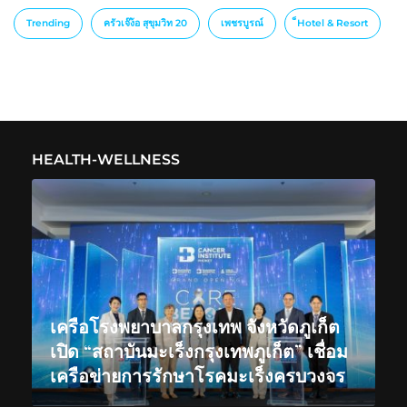
Trending
ครัวเจ๊ง้อ สุขุมวิท 20
เพชรบูรณ์
็Hotel & Resort
HEALTH-WELLNESS
เครือโรงพยาบาลกรุงเทพ จังหวัดภูเก็ต
เปิด “สถาบันมะเร็งกรุงเทพภูเก็ต” เชื่อม
เครือข่ายการรักษาโรคมะเร็งครบวงจร