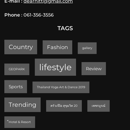
E-mail :
dearnitt@gmail.com
Phone
: 061-356-3556
TAGS
Country
Fashion
gallery
lifestyle
Review
GEOPARK
Sports
Thailand Yoga Art & Dance 2019
Trending
ครัวเจ๊ง้อ สุขุมวิท 20
เพชรบูรณ์
็Hotel & Resort