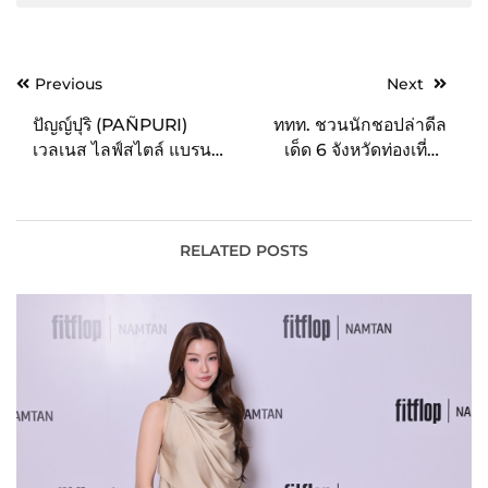
Post
Previous
Next
navigation
ปัญญ์ปุริ (PAÑPURI)
ททท. ชวนนักชอปล่าดีล
เวลเนส ไลฟ์สไตล์ แบรนด์
เด็ด 6 จังหวัดท่องเที่ยว
ตอกย้ำจุดยืนในการ
พร้อมร่วมแคมเปญ 3 Get
สนับสนุนความเท่าเทียม
รับสิทธิประโยชน์อย่างจุใจ
ของคนทุกเพศ โดยร่วมเป็น
ในโครงการ Amazing
ส่วนหนึ่งในงาน “บางกอก
Thailand Grand Sale
RELATED POSTS
ไพรด์ 2023”
2023