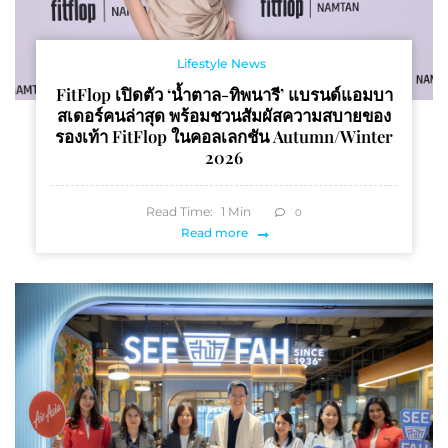
Lifestyle News
FitFlop เปิดตัว ‘น้ำตาล-ทิพนารี’ แบรนด์แอมบา
สเดอร์คนล่าสุด พร้อมชวนสัมผัสความสบายของ
รองเท้า FitFlop ในคอลเลกชัน Autumn/Winter
2026
Read Time:
1
Min
0
Read more