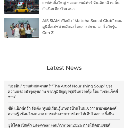
สรุปอันยิ่งใหญ่ ของแกรนด์ทัวร์ จีน-อิตาลี ณ ถิ่น
กำเนิดเมืองโมเดนา
AIS SIAM เปิดตัว “Matcha Social Club” คอม
มูนิตี้สเปซสายมัจฉะใจกลางสยาม เอาใจวัยรุ่น
Gen Z
Latest News
“เฮยยิน” ชวนสัมผัสศาสตร์ “The Art of Nourishing Soup” ปรุง
ความอร่อยบำรุงสุขภาพ จากภูมิปัญญาซุปจีนกวางตุ้ง โดย “เชฟแจ็คกี้
ชาน”
ซีพี แอ็กซ์ตร้า จัดตั้ง “ศูนย์เรียนรู้เกษตรบ้านโนนเขวา” ถ่ายทอดองค์
ความรู้ เชื่อมโยงตลาด ยกระดับเกษตรกรไทยให้เติบโตอย่างยั่งยืน
ยูนิโคล่ เปิดตัว LifeWear Fall/Winter 2026 ภายใต้คอนเซปต์