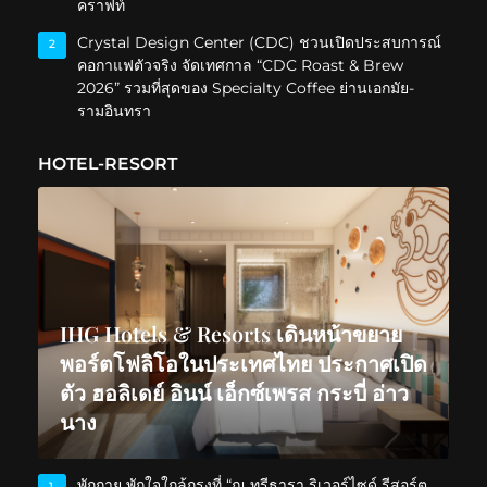
คราฟท์
Crystal Design Center (CDC) ชวนเปิดประสบการณ์
2
คอกาแฟตัวจริง จัดเทศกาล “CDC Roast & Brew
2026” รวมที่สุดของ Specialty Coffee ย่านเอกมัย-
รามอินทรา
HOTEL-RESORT
IHG Hotels & Resorts เดินหน้าขยาย
พอร์ตโฟลิโอในประเทศไทย ประกาศเปิด
ตัว ฮอลิเดย์ อินน์ เอ็กซ์เพรส กระบี่ อ่าว
นาง
พักกาย พักใจใกล้กรุงที่ “ณ ทรีธารา ริเวอร์ไซด์ รีสอร์ต
1