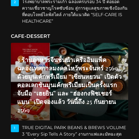
โรงพยาบาลพระรามเก้า ฉลองครบรอบ 34 ปี ต่อยอด
2
ความเชี่ยวชาญโรคซับซ้อน สู่การดูแลสุขภาพเชิงป้องกัน
ที่ตอบโจทย์ไลฟ์สไตล์ ภายใต้แนวคิด “SELF-CARE IS
HEALTHCARE”
CAFE-DESSERT
3 ร้านอาหารจีนชั้นนำเครืออิมแพ็ค
ฉลองเทศกาลมงคลไหว้พระจันทร์ 2569
ด้วยมูนเค้กพรีเมียม “เซียนหยวน” เปิดตัว
คอลเลกชันมูนเค้กพรีเมียมเป็นครั้งแรก
จับมือ “เฮยยิน” และ “ฮ่องกงฟิชเชอร์
แมน” เปิดจองแล้ว วันนี้ถึง 25 กันยายน
2569
TRUE DIGITAL PARK BEANS & BREWS VOLUME
1
3 “Every Sip Tells A Story” งานกาแฟและมัทฉะสุด