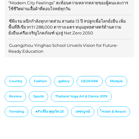
“Modern City Feelings” สะท้อนความหลากหลายของผู้คนและการ
ใช้ชีวิตผ่านเสื้อผ้าที่ตอบโจทย์ทุกวัน
ซีพีแรม ผนึกกำลังทุกภาคส่วน สานต่อ 13 ปี #ปลูกเพื่อโลกยั่งยืน เพิ่ม
พื้นที่สีเขียวกว่า 288,000 ตารางเมตร หนุนยุทธศาสตร์ด้านความ
ยั่งยืนเครือเจริญโภคภัณฑ์ มุ่งสู่ Net Zero 2050
Guangzhou Yinghao School Unveils Vision for Future-
Ready Education
Country
Fashion
gallery
GEOPARK
lifestyle
Review
Sports
Thailand Yoga Art & Dance 2019
Trending
ครัวเจ๊ง้อ สุขุมวิท 20
เพชรบูรณ์
็Hotel & Resort