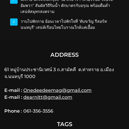
อัมพวา” สัมผัสวิถีริมน้ำ ตักบาตรรับอรุณ พร้อมดื่มด่ำ
เสน่ห์สมุทรสงคราม
วาบไปพักกาย ย้อนเวลาไปพักใจที่ ‘ทับขวัญ รีสอร์ท
2
นนทบุรี’ เสน่ห์เรือนไทยโบราณใกล้แค่เอื้อม
ADDRESS
61 หมู่บ้านประชานิเวศน์ 3 ถ.สามัคคี ต.ท่าทราย อ.เมือง
จ.นนทบุรี 1000
E-mail :
Onedeedeemag@gmail.com
E-mail :
dearnitt@gmail.com
Phone
: 061-356-3556
TAGS