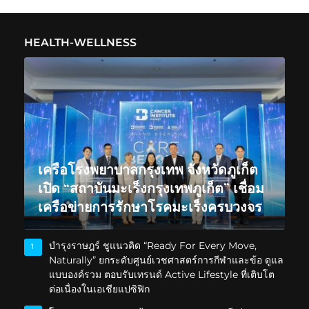
HEALTH-WELLNESS
เครือโรงพยาบาลกรุงเทพ จังหวัดภูเก็ต
เปิด “สถาบันมะเร็งกรุงเทพภูเก็ต” เชื่อม
เครือข่ายการรักษาโรคมะเร็งครบวงจร
บำรุงราษฎร์ ชูแนวคิด “Ready For Every Move,
1
Naturally” ยกระดับศูนย์เวชศาสตร์การกีฬาและข้อ ดูแล
แบบองค์รวม ตอบรับเทรนด์ Active Lifestyle ที่เติบโต
ต่อเนื่องในเอเชียแปซิฟิก