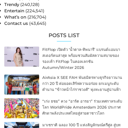
Trendy
(240,128)
Entertain
(224,541)
What’s on
(216,704)
Contact us
(43,645)
POSTS LIST
FitFlop เปิดตัว ‘น้ำตาล-ทิพนารี’ แบรนด์แอมบา
สเดอร์คนล่าสุด พร้อมชวนสัมผัสความสบายของ
รองเท้า FitFlop ในคอลเลกชัน
Autumn/Winter 2026
AirAsia X SEE FAH พันธมิตรทางธุรกิจยาวนาน
กว่า 20 ปี ต่อยอดเสิร์ฟความอร่อย ยกเมนูระดับ
ตำนาน “ข้าวหน้าไก่ราชวงศ์” พุ่งทะยานสู่น่านฟ้า
“เก่ง ธชย” ควง “อาร์ต อารยา” ร่วมเทศกาลระดับ
โลก WorldPride Amsterdam 2026 ประกาศ
ศักดาพลังประเทศไทยสู่สายตาชาวโลก
มาเซราติ ฉลอง 100 ปี แห่งสัญลักษณ์ตรีศูล สู่บท