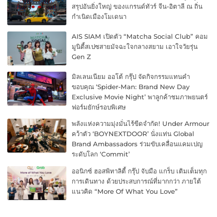
สรุปอันยิ่งใหญ่ ของแกรนด์ทัวร์ จีน-อิตาลี ณ ถิ่น
กำเนิดเมืองโมเดนา
AIS SIAM เปิดตัว “Matcha Social Club” คอม
มูนิตี้สเปซสายมัจฉะใจกลางสยาม เอาใจวัยรุ่น
Gen Z
มิลเลนเนียม ออโต้ กรุ๊ป จัดกิจกรรมแทนคำ
ขอบคุณ ‘Spider-Man: Brand New Day
Exclusive Movie Night’ พาลูกค้าชมภาพยนตร์
ฟอร์มยักษ์รอบพิเศษ
พลังแห่งความมุ่งมั่นไร้ขีดจำกัด! Under Armour
คว้าตัว ‘BOYNEXTDOOR’ นั่งแท่น Global
Brand Ambassadors ร่วมขับเคลื่อนแคมเปญ
ระดับโลก ‘Commit’
ออนิกซ์ ฮอสพิทาลิตี้ กรุ๊ป จับมือ แกร็บ เติมเต็มทุก
การเดินทาง ด้วยประสบการณ์ที่มากกว่า ภายใต้
แนวคิด “More Of What You Love”