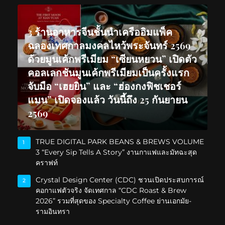
3 ร้านอาหารจีนชั้นนำเครืออิมแพ็ค
ฉลองเทศกาลมงคลไหว้พระจันทร์ 2569
ด้วยมูนเค้กพรีเมียม “เซียนหยวน” เปิดตัว
คอลเลกชันมูนเค้กพรีเมียมเป็นครั้งแรก
จับมือ “เฮยยิน” และ “ฮ่องกงฟิชเชอร์
แมน” เปิดจองแล้ว วันนี้ถึง 25 กันยายน
2569
TRUE DIGITAL PARK BEANS & BREWS VOLUME
1
3 “Every Sip Tells A Story” งานกาแฟและมัทฉะสุด
คราฟท์
Crystal Design Center (CDC) ชวนเปิดประสบการณ์
2
คอกาแฟตัวจริง จัดเทศกาล “CDC Roast & Brew
2026” รวมที่สุดของ Specialty Coffee ย่านเอกมัย-
รามอินทรา