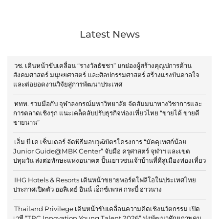
Latest News
วช. เดินหน้าขับเคลื่อน “รางวัลธัชชา” ยกย่องผู้สร้างคุณูปการด้าน
สังคมศาสตร์ มนุษยศาสตร์ และศิลปกรรมศาสตร์ สร้างแรงบันดาลใจ
และต่อยอดงานวิจัยสู่การพัฒนาประเทศ
ททท. ร่วมมือกับ จุฬาลงกรณ์มหาวิทยาลัย จัดสัมมนาทางวิชาการและ
การตลาดเชิงรุก แนะเคล็ดลับปรับธุรกิจท่องเที่ยวไทย “ขายได้ ขายดี
ขายนาน”
เอ็ม บี เค เซ็นเตอร์ จัดพิธีมอบวุฒิบัตรโครงการ “มัคคุเทศก์น้อย
Junior Guide@MBK Center” จับมือ ครุศาสตร์ จุฬาฯ และเขต
ปทุมวัน ส่งต่อทักษะแห่งอนาคต ปั้นเยาวชนเจ้าบ้านที่ดีสู่เมืองท่องเที่ยว
IHG Hotels & Resorts เดินหน้าขยายพอร์ตโฟลิโอในประเทศไทย
ประกาศเปิดตัว ฮอลิเดย์ อินน์ เอ็กซ์เพรส กระบี่ อ่าวนาง
Thailand Privilege เดินหน้าขับเคลื่อนความคิดเชิงนวัตกรรม เปิด
เวที “TPC Innovation Young Talent 2026” มุ่งพัฒนาศักยภาพคน