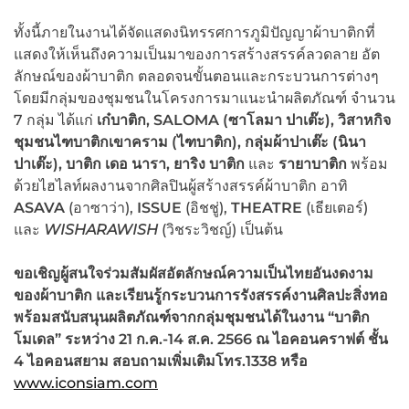
ทั้งนี้ภายในงานได้จัดแสดงนิทรรศการภูมิปัญญาผ้าบาติกที่
แสดงให้เห็นถึงความเป็นมาของการสร้างสรรค์ลวดลาย อัต
ลักษณ์ของผ้าบาติก ตลอดจนขั้นตอนและกระบวนการต่างๆ
โดยมีกลุ่มของชุมชนในโครงการมาแนะนำผลิตภัณฑ์ จำนวน
7 กลุ่ม ได้แก่
เก๋บาติก,
SALOMA (
ซาโลมา ปาเต๊ะ)
,
วิสาหกิจ
ชุมชนไฑบาติกเขาคราม (ไฑบาติก)
,
กลุ่มผ้าปาเต๊ะ (นินา
ปาเต๊ะ)
, บาติก เดอ นารา, ยาริง บาติก
และ
รายาบาติก
พร้อม
ด้วยไฮไลท์ผลงานจากศิลปินผู้สร้างสรรค์ผ้าบาติก อาทิ
ASAVA
(อาซาว่า),
ISSUE
(อิชชู่),
THEATRE
(เธียเตอร์)
และ
WISHARAWISH
(วิชระวิชญ์) เป็นต้น
ขอเชิญผู้สนใจร่วมสัมผัสอัตลักษณ์ความเป็นไทยอันงดงาม
ของผ้าบาติก และเรียนรู้กระบวนการรังสรรค์งานศิลปะสิ่งทอ
พร้อมสนับสนุนผลิตภัณฑ์จากกลุ่มชุมชนได้ในงาน “บาติก
โมเดล”
ระหว่าง
21 ก.ค.-14 ส.ค. 2566 ณ ไอคอนคราฟต์ ชั้น
4 ไอคอนสยาม สอบถามเพิ่มเติมโทร.
1338
หรือ
www.iconsiam.com