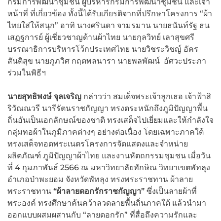
กรมการพัฒนาชุมชน ผู้บริหารกรมการพัฒนาชุมชน และเจ้า
หน้าที่ ที่เกี่ยวข้อง ทั้งนี้ได้รับเกียรติจากที่ปรึกษาโครงการ “ผ้า
ไทยใส่ให้สนุก” อาทิ นางศรินดา จามรมาน นายธนันท์รัฐ ธน
เสฏฐการย์ ผู้เชี่ยวชาญด้านผ้าไทย นายกุลวิทย์ เลาสุขศรี
บรรณาธิการบริหารโว้กประเทศไทย นายวิชระวิชญ์ อัคร
สันติสุข นายภูภวิศ กฤตพลนารา นายพลพัฒน์ อัศวะประภา
ร่วมในพิธีฯ
นายสุทธิพงษ์
จุลเจริญ
กล่าวว่า สมเด็จพระเจ้าลูกเธอ เจ้าฟ้าสิ
ริวัณณวรี นารีรัตนราชกัญญา ทรงตระหนักถึงภูมิปัญญาพื้น
ถิ่นอันเป็นเอกลักษณ์ของชาติ ทรงเสด็จไปเยี่ยมและให้กำลังใจ
กลุ่มทอผ้าในภูมิภาคต่างๆ อย่างต่อเนื่อง โดยเฉพาะภาคใต้
ทรงเสด็จทอดพระเนตรโครงการจัดแสดงและจำหน่าย
ผลิตภัณฑ์ ภูมิปัญญาผ้าไทย และงานหัตถกรรมชุมชน เมื่อวัน
ที่ 4 กุมภาพันธ์ 2566 ณ มหาวิทยาลัยทักษิณ วิทยาเขตพัทลุง
อำเภอป่าพะยอม จังหวัดพัทลุง ทรงพระราชทาน ผ้าลาย
พระราชทาน
“
ผ้าลายดอกรักราชกัญญา
”
ซึ่งเป็นลายผ้าที่
พระองค์ ทรงศึกษาค้นคว้าลวดลายพื้นถิ่นภาคใต้ แล้วนำมา
ออกแบบผสมผสานกับ “ลายดอกรัก” ที่สื่อถึงความรักและ