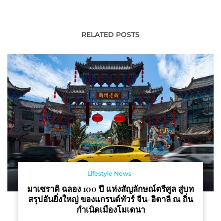
Expo ประกาศความสำเร็จ
ข่าย Amazing Dark Sky
ค นำทัพจัดแสดงสินค้าโชว์
ตั้งเป้าให้ “เขาใหญ่เป็น
เทคโนโลยีและนวัตกรรม
เมืองท้องฟ้ามืด”
สุดล้ำ ตอกย้ำจุดยืน
RELATED POSTS
Empowering a Green
Future
Lifestyle News
มาเซราติ ฉลอง 100 ปี แห่งสัญลักษณ์ตรีศูล สู่บท
สรุปอันยิ่งใหญ่ ของแกรนด์ทัวร์ จีน-อิตาลี ณ ถิ่น
กำเนิดเมืองโมเดนา