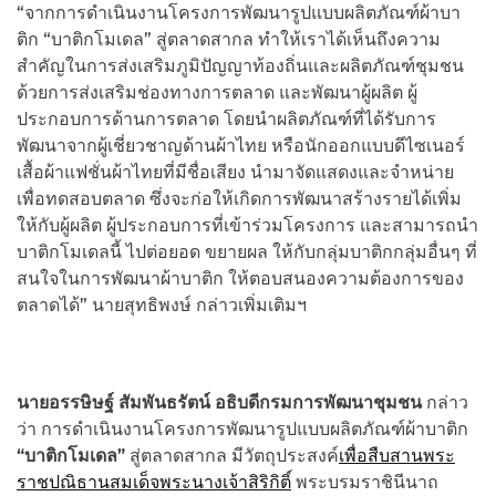
“จากการดำเนินงานโครงการพัฒนารูปแบบผลิตภัณฑ์ผ้าบา
ติก “บาติกโมเดล” สู่ตลาดสากล ทำให้เราได้เห็นถึงความ
สำคัญในการส่งเสริมภูมิปัญญาท้องถิ่นและผลิตภัณฑ์ชุมชน
ด้วยการส่งเสริมช่องทางการตลาด และพัฒนาผู้ผลิต ผู้
ประกอบการด้านการตลาด โดยนำผลิตภัณฑ์ที่ได้รับการ
พัฒนาจากผู้เชี่ยวชาญด้านผ้าไทย หรือนักออกแบบดีไซเนอร์
เสื้อผ้าแฟชั่นผ้าไทยที่มีชื่อเสียง นำมาจัดแสดงและจำหน่าย
เพื่อทดสอบตลาด ซึ่งจะก่อให้เกิดการพัฒนาสร้างรายได้เพิ่ม
ให้กับผู้ผลิต ผู้ประกอบการที่เข้าร่วมโครงการ และสามารถนำ
บาติกโมเดลนี้ ไปต่อยอด ขยายผล ให้กับกลุ่มบาติกกลุ่มอื่นๆ ที่
สนใจในการพัฒนาผ้าบาติก ให้ตอบสนองความต้องการของ
ตลาดได้” นายสุทธิพงษ์ กล่าวเพิ่มเติมฯ
นายอรรษิษฐ์
สัมพันธรัตน์
อธิบดีกรมการพัฒนาชุมชน
กล่าว
ว่า การดำเนินงานโครงการพัฒนารูปแบบผลิตภัณฑ์ผ้าบาติก
“
บาติกโมเดล
”
สู่ตลาดสากล มีวัตถุประสงค์
เพื่อสืบสานพระ
ราชปณิธานสมเด็จพระนางเจ้าสิริกิติ์
พระบรมราชินีนาถ