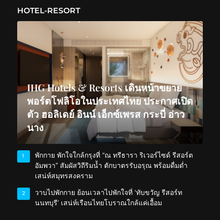
HOTEL-RESORT
IHG Hotels & Resorts เดินหน้าขยาย
พอร์ตโฟลิโอในประเทศไทย ประกาศเปิด
ตัว ฮอลิเดย์ อินน์ เอ็กซ์เพรส กระบี่ อ่าว
นาง
พักกาย พักใจใกล้กรุงที่ “ณ ทรีธารา ริเวอร์ไซด์ รีสอร์ต
1
อัมพวา” สัมผัสวิถีริมน้ำ ตักบาตรรับอรุณ พร้อมดื่มด่ำ
เสน่ห์สมุทรสงคราม
วาบไปพักกาย ย้อนเวลาไปพักใจที่ ‘ทับขวัญ รีสอร์ท
2
นนทบุรี’ เสน่ห์เรือนไทยโบราณใกล้แค่เอื้อม