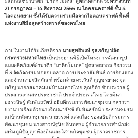
ผลิตภัณฑ์ผ้าบาติก “บาติกโมเดล” สู่ตลาดสากล
ระหว่างวันที่
21 กรกฎาคม – 14 สิงหาคม 2566 ณ ไอคอนคราฟต์ ชั้น 4
ไอคอนสยาม ซึ่งได้รับความร่วมมือจากไอคอนคราฟต์
พื้นที่
แห่งงานฝีมือสุดสร้างสรรค์ของคนไทย
ภายในงานได้รับเกียรติจาก
นายสุทธิพงษ์
จุลเจริญ
ปลัด
กระทรวงมหาดไทย
เป็นประธานพิธีเปิดโครงการพัฒนารูป
แบบผลิตภัณฑ์ผ้าบาติก “บาติกโมเดล” สู่ตลาดสากล กิจกรรม
ที่ 3 จัดกิจกรรมทดสอบตลาด การประชาสัมพันธ์ การจัดแสดง
และจำหน่ายผลิตภัณฑ์ พร้อมด้วย ดร.วันดี กุญชรยาคง จุล
เจริญ นายกสมาคมแม่บ้านมหาดไทย คุณกีต้า ซับบระวาล ผู้
ประสานงานสหประชาชาติ ประจำประเทศไทย โดยมีนา
ยอรรษิษฐ์ สัมพันธรัตน์ อธิบดีกรมการพัฒนาชุมชน กล่าวรา
ยงานฯ พร้อมด้วยนางจิณณารัชช์ สัมพันธรัตน์ ประธานชมรม
แม่บ้านพัฒนาชุมชน นายวรงค์ แสงเมือง รองอธิบดีกรมการ
พัฒนาชุมชน นางสาวณัฐนิช อินทสระ ผู้อำนวยการสำนักส่ง
เสริมภูมิปัญญาท้องถิ่นและวิสาหกิจชุมชน ผู้ตรวจราชการ