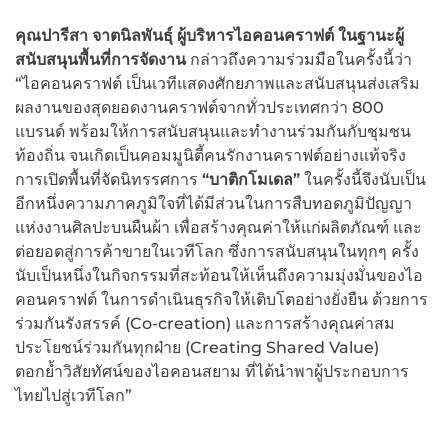
คุณปารีสา จาตนิลพันธุ์
ผู้บริหารไอคอนคราฟต์ ในฐานะผู้
สนับสนุนพื้นที่การจัดงาน
กล่าวถึงความร่วมมือในครั้งนี้ว่า
“ไอคอนคราฟต์ เป็นเวทีแสดงศักยภาพและสนับสนุนส่งเสริม
ผลงานของสุดยอดงานคราฟต์จากทั่วประเทศกว่า 800
แบรนด์ พร้อมให้การสนับสนุนและทำงานร่วมกันกับชุมชน
ท้องถิ่น จนเกิดเป็นคอมมูนิตี้คนรักงานคราฟต์อย่างแท้จริง
การเปิดพื้นที่จัดนิทรรศการ
“บาติกโมเดล”
ในครั้งนี้จึงนับเป็น
อีกหนึ่งความภาคภูมิใจที่ได้มีส่วนในการสืบทอดภูมิปัญญา
แห่งงานศิลปะบนผืนผ้า เพื่อสร้างคุณค่าให้แก่ผลิตภัณฑ์ และ
ต่อยอดสู่การค้าขายในเวทีโลก ซึ่งการสนับสนุนในทุกๆ ครั้ง
นับเป็นหนึ่งในกิจกรรมที่สะท้อนให้เห็นถึงความมุ่งมั่นของไอ
คอนคราฟต์ ในการดำเนินธุรกิจให้เติบโตอย่างยั่งยืน ด้วยการ
ร่วมกันรังสรรค์ (Co-creation) และการสร้างคุณค่าสม
ประโยชน์ร่วมกันทุกฝ่าย (Creating Shared Value)
ตอกย้ำวิสัยทัศน์ของไอคอนสยาม ที่ได้นำพาผู้ประกอบการ
ไทยไปสู่เวทีโลก”