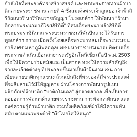
กำลังใจที่พระองค์ทรงสร้างสรรค์ และทรงพระราชทานผ้าบา
ติกลายพระราชทาน ลายที่ 4 ซึ่งสมเด็จพระเจ้าลูกเธอ เจ้าฟ้าสิ
ริวัณณวรี นารีรัตนราชกัญญา โปรดเกล้าฯ ให้พัฒนา “ผ้าบา
ติกลายพระนามาภิไธยสิริกิติ์” ที่สมเด็จพระนางเจ้าสิริกิติ์
พระบรมราชินีนาถ พระบรมราชชนนีพันปีหลวง ได้รับการ
ทูลเกล้าฯ ถวาย เมื่อครั้งโดยเสด็จพระบาทสมเด็จพระบรมชน
กาธิเบศร มหาภูมิพลอดุลยเดชมหาราช บรมนาถบพิตร เสด็จ
พระราชดำเนินเยือนสาธารณรัฐอินโดนีเซีย เมื่อปี พ.ศ. 2503
เพื่อให้มีความร่วมสมัยและเป็นสากล ทรงให้ความสำคัญถึง
รายละเอียดต่างๆ ที่ประกอบขึ้นมาเป็นผ้าผืนงาม เช่น การ
เขียนลายบาติกทุกแขนง ล้วนเป็นสิ่งที่พระองค์มีพระประสงค์
ที่จะสืบสานไว้มิให้สูญหาย ผ่านโครงการพัฒนารูปแบบ
ผลิตภัณฑ์ผ้าบาติก “บาติกโมเดล” สู่ตลาดสากล เพื่อเป็นการ
ต่อยอดการพัฒนาผ้าลายพระราชทาน การพัฒนาทักษะ และ
องค์ความรู้ด้านผ้าบาติก รวมทั้งผลิตภัณฑ์ผ้าให้มีความทัน
สมัย ตามแนวพระดำริ “ผ้าไทยใส่ให้สนุก”