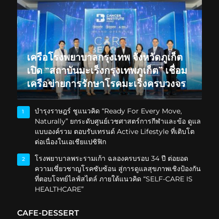
เครือโรงพยาบาลกรุงเทพ จังหวัดภูเก็ต
เปิด “สถาบันมะเร็งกรุงเทพภูเก็ต” เชื่อม
เครือข่ายการรักษาโรคมะเร็งครบวงจร
บำรุงราษฎร์ ชูแนวคิด “Ready For Every Move,
1
Naturally” ยกระดับศูนย์เวชศาสตร์การกีฬาและข้อ ดูแล
แบบองค์รวม ตอบรับเทรนด์ Active Lifestyle ที่เติบโต
ต่อเนื่องในเอเชียแปซิฟิก
โรงพยาบาลพระรามเก้า ฉลองครบรอบ 34 ปี ต่อยอด
2
ความเชี่ยวชาญโรคซับซ้อน สู่การดูแลสุขภาพเชิงป้องกัน
ที่ตอบโจทย์ไลฟ์สไตล์ ภายใต้แนวคิด “SELF-CARE IS
HEALTHCARE”
CAFE-DESSERT