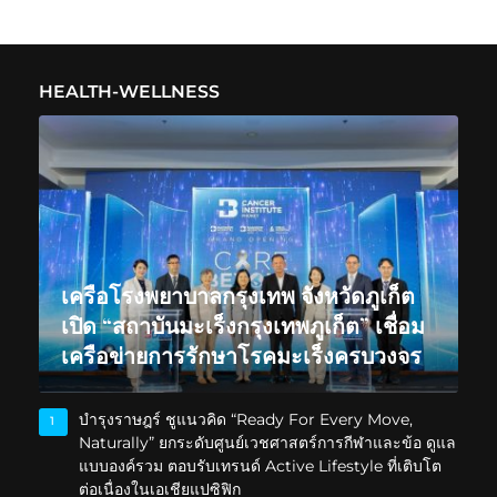
HEALTH-WELLNESS
เครือโรงพยาบาลกรุงเทพ จังหวัดภูเก็ต
เปิด “สถาบันมะเร็งกรุงเทพภูเก็ต” เชื่อม
เครือข่ายการรักษาโรคมะเร็งครบวงจร
บำรุงราษฎร์ ชูแนวคิด “Ready For Every Move,
1
Naturally” ยกระดับศูนย์เวชศาสตร์การกีฬาและข้อ ดูแล
แบบองค์รวม ตอบรับเทรนด์ Active Lifestyle ที่เติบโต
ต่อเนื่องในเอเชียแปซิฟิก