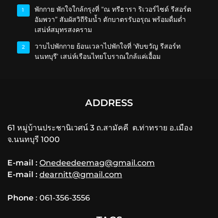
พักกาย พักใจใกล้กรุงที่ “ณ ทรีธารา ริเวอร์ไซด์ รีสอร์ต
1
อัมพวา” สัมผัสวิถีริมน้ำ ตักบาตรรับอรุณ พร้อมดื่มด่ำ
เสน่ห์สมุทรสงคราม
วาบไปพักกาย ย้อนเวลาไปพักใจที่ ‘ทับขวัญ รีสอร์ท
2
นนทบุรี’ เสน่ห์เรือนไทยโบราณใกล้แค่เอื้อม
ADDRESS
61 หมู่บ้านประชานิเวศน์ 3 ถ.สามัคคี ต.ท่าทราย อ.เมือง
จ.นนทบุรี 1000
E-mail :
Onedeedeemag@gmail.com
E-mail :
dearnitt@gmail.com
Phone
: 061-356-3556