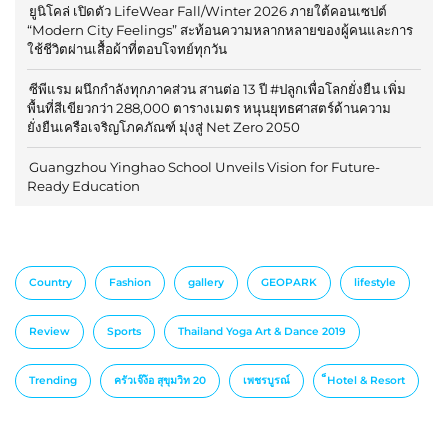
ยูนิโคล่ เปิดตัว LifeWear Fall/Winter 2026 ภายใต้คอนเซปต์
“Modern City Feelings” สะท้อนความหลากหลายของผู้คนและการ
ใช้ชีวิตผ่านเสื้อผ้าที่ตอบโจทย์ทุกวัน
ซีพีแรม ผนึกกำลังทุกภาคส่วน สานต่อ 13 ปี #ปลูกเพื่อโลกยั่งยืน เพิ่ม
พื้นที่สีเขียวกว่า 288,000 ตารางเมตร หนุนยุทธศาสตร์ด้านความ
ยั่งยืนเครือเจริญโภคภัณฑ์ มุ่งสู่ Net Zero 2050
Guangzhou Yinghao School Unveils Vision for Future-
Ready Education
Country
Fashion
gallery
GEOPARK
lifestyle
Review
Sports
Thailand Yoga Art & Dance 2019
Trending
ครัวเจ๊ง้อ สุขุมวิท 20
เพชรบูรณ์
็Hotel & Resort