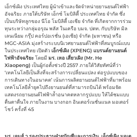
เอ็กซ์เผิง ประเทศไทย ผู้นำเข้าและจัดจำหน่ายยานยนต์ไฟฟ้า
อัจฉริยะ ภายใต้บริษัท เอ็กซ์ โมบิลิตี้ ประเทศไทย จำกัด ซึ่ง
เป็นบริษัทลูกของ นีโอ โมบิลิตี้ เอเชีย จำกัด ที่เกิดจากการร่วม
ทุนระหว่างกลุ่มอรุณ พลัส ในเครือ บมจ. ปตท. กับบริษัท มิล
เลนเนียม กรุ๊ป คอร์ปอเรชั่น (เอเชีย) จำกัด (มหาชน) หรือ
MGC-ASIA มุ่งสร้างระบบนิเวศยานยนต์ไฟฟ้าที่สมบูรณ์แบบ
ในประเทศไทย เปิดตัว
เอ็กซ์เผิง
(XPENG) แบรนด์ยานยนต์
ไฟฟ้าอัจฉริยะ
โดยมี
มร
. เหอ เสี่ยวเผิง (Mr. He
Xiaopeng)
เป็นผู้ก่อตั้งช่วงปี 2557 ภายใต้วิสัยทัศน์ที่ว่า
‘เทคโนโลยีเป็นสิ่งที่จะสร้างการเปลี่ยนแปลง ต่อรูปแบบของ
การเดินทางในอนาคต’ เน้นการผลิตยานยนต์ไฟฟ้าที่มาพร้อม
เทคโนโลยีล้ำยุคไปถึงยานยนต์ที่สามารถบินได้ พร้อมจัด
แสดงรถยานยนต์ไฟฟ้าล้ำอนาคตหลากรูปแบบ ให้ได้ชมแบบ
ตื่นตาตื่นใจ ภายในงาน บางกอก อินเตอร์เนชั่นแนล มอเตอร์
โชว์ ครั้งที่ 45
มร
. เจมส์ วู รองประธานฝ่ายบัญชีและการเงิน, เอ็กซ์เผิง มอเต