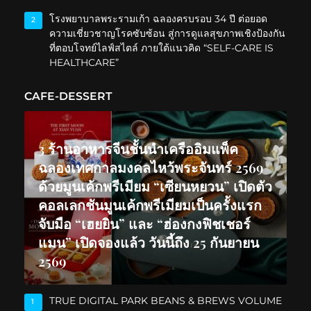
โรงพยาบาลพระรามเก้า ฉลองครบรอบ 34 ปี ต่อยอด
2
ความเชี่ยวชาญโรคซับซ้อน สู่การดูแลสุขภาพเชิงป้องกัน
ที่ตอบโจทย์ไลฟ์สไตล์ ภายใต้แนวคิด “SELF-CARE IS
HEALTHCARE”
CAFE-DESSERT
3 ร้านอาหารจีนชั้นนำเครืออิมแพ็ค
ฉลองเทศกาลมงคลไหว้พระจันทร์ 2569
ด้วยมูนเค้กพรีเมียม “เซียนหยวน” เปิดตัว
คอลเลกชันมูนเค้กพรีเมียมเป็นครั้งแรก
จับมือ “เฮยยิน” และ “ฮ่องกงฟิชเชอร์
แมน” เปิดจองแล้ว วันนี้ถึง 25 กันยายน
2569
TRUE DIGITAL PARK BEANS & BREWS VOLUME
1