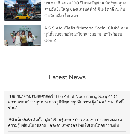
มาเซราติ ฉลอง 100 ปี แห่งสัญลักษณ์ตรีศูล สู่บท
สรุปอันยิ่งใหญ่ ของแกรนด์ทัวร์ จีน-อิตาลี ณ ถิ่น
กำเนิดเมืองโมเดนา
AIS SIAM เปิดตัว “Matcha Social Club” คอม
มูนิตี้สเปซสายมัจฉะใจกลางสยาม เอาใจวัยรุ่น
Gen Z
Latest News
“เฮยยิน” ชวนสัมผัสศาสตร์ “The Art of Nourishing Soup” ปรุง
ความอร่อยบำรุงสุขภาพ จากภูมิปัญญาซุปจีนกวางตุ้ง โดย “เชฟแจ็คกี้
ชาน”
ซีพี แอ็กซ์ตร้า จัดตั้ง “ศูนย์เรียนรู้เกษตรบ้านโนนเขวา” ถ่ายทอดองค์
ความรู้ เชื่อมโยงตลาด ยกระดับเกษตรกรไทยให้เติบโตอย่างยั่งยืน