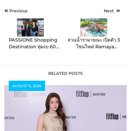
Post
Previous
Next
navigation
PASSiONE Shopping
สวนน้ำรามายณะ เปิดตัว 3
Destination ทุ่มงบ 600
โซนใหม่! Ramayana
ล้าน รีโนเวทครั้งใหญ่ ขน
Kids Kingdom พื้นที่
ทัพพันธมิตรใหม่ ตอบโจทย์
สำหรับเด็กที่ใหญ่ที่สุด ใน
การใช้ชีวิตคนระยองแบบ
ประเทศไทยพร้อมอัปเลเวล
ครบวงจร ขึ้นแท่น
ความสนุกให้ทุกครอบครัว
RELATED POSTS
ศูนย์กลางแห่งภาคตะวัน
แล้ววันนี้
!
AUGUST 6, 2026
ออก ตั้งเป้ารายได้เติบโต
20%