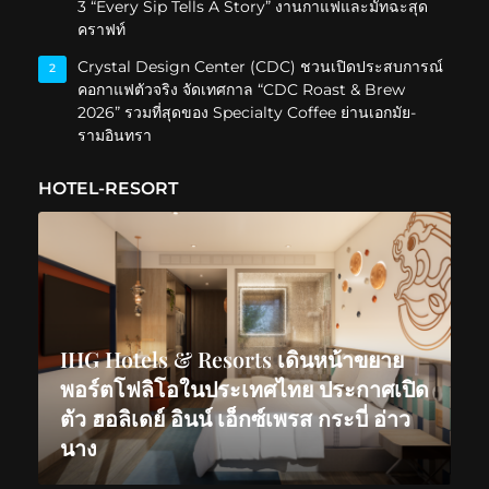
3 “Every Sip Tells A Story” งานกาแฟและมัทฉะสุด
คราฟท์
Crystal Design Center (CDC) ชวนเปิดประสบการณ์
2
คอกาแฟตัวจริง จัดเทศกาล “CDC Roast & Brew
2026” รวมที่สุดของ Specialty Coffee ย่านเอกมัย-
รามอินทรา
HOTEL-RESORT
IHG Hotels & Resorts เดินหน้าขยาย
พอร์ตโฟลิโอในประเทศไทย ประกาศเปิด
ตัว ฮอลิเดย์ อินน์ เอ็กซ์เพรส กระบี่ อ่าว
นาง