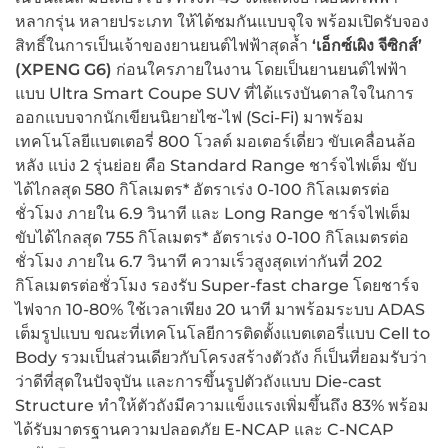
หลากรุ่น หลายประเภท ให้ได้ชมกันแบบจุใจ พร้อมเปิดรับจอง
สิทธิ์ในการเป็นเจ้าของยานยนต์ไฟฟ้าสุดล้ำ
‘เอ็กซ์เผิง จีซิกส์’
(XPENG G6)
ก่อนใครภายในงาน โดยเป็นยานยนต์ไฟฟ้า
แบบ Ultra Smart Coupe SUV ที่ได้แรงบันดาลใจในการ
ออกแบบจากนักเขียนนิยายไซ-ไฟ (Sci-Fi) มาพร้อม
เทคโนโลยีแบตเตอรี่ 800 โวลต์ มอเตอร์เดี่ยว ขับเคลื่อนล้อ
หลัง แบ่ง 2 รุ่นย่อย คือ Standard Range ชาร์จไฟเต็ม ขับ
ได้ไกลสุด 580 กิโลเมตร* อัตราเร่ง 0-100 กิโลเมตรต่อ
ชั่วโมง ภายใน 6.9 วินาที และ Long Range ชาร์จไฟเต็ม
ขับได้ไกลสุด 755 กิโลเมตร* อัตราเร่ง 0-100 กิโลเมตรต่อ
ชั่วโมง ภายใน 6.7 วินาที ความเร็วสูงสุดเท่ากันที่ 202
กิโลเมตรต่อชั่วโมง รองรับ Super-fast charge โดยชาร์จ
ไฟจาก 10-80% ใช้เวลาเพียง 20 นาที มาพร้อมระบบ ADAS
เต็มรูปแบบ ขณะที่เทคโนโลยีการติดตั้งแบตเตอรี่แบบ Cell to
Body รวมเป็นส่วนเดียวกับโครงสร้างตัวถัง ก็เป็นที่ยอมรับว่า
ว่าดีที่สุดในปัจจุบัน และการขึ้นรูปตัวถังแบบ Die-cast
Structure ทำให้ตัวถังมีความแข็งแรงเพิ่มขึ้นถึง 83% พร้อม
ได้รับมาตรฐานความปลอดภัย E-NCAP และ C-NCAP