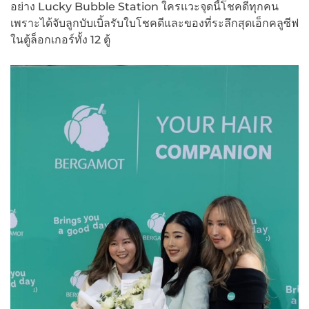
อย่าง Lucky Bubble Station ใครแวะจุดนี้โชคดีทุกคน
เพราะได้จับลูกบับเบิ้ลรับใบโชคดีและของที่ระลึกสุดเอ็กคลูซีฟ
ในตู้ล็อกเกอร์ทั้ง 12 ตู้