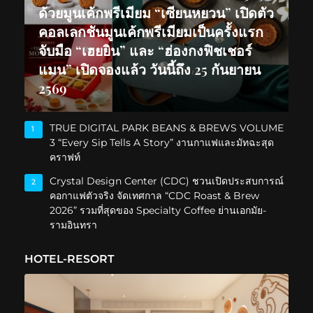
ด้วยมูนเค้กพรีเมียม “เซียนหยวน” เปิดตัว
คอลเลกชันมูนเค้กพรีเมียมเป็นครั้งแรก
จับมือ “เฮยยิน” และ “ฮ่องกงฟิชเชอร์
แมน” เปิดจองแล้ว วันนี้ถึง 25 กันยายน
2569
TRUE DIGITAL PARK BEANS & BREWS VOLUME
1
3 “Every Sip Tells A Story” งานกาแฟและมัทฉะสุด
คราฟท์
Crystal Design Center (CDC) ชวนเปิดประสบการณ์
2
คอกาแฟตัวจริง จัดเทศกาล “CDC Roast & Brew
2026” รวมที่สุดของ Specialty Coffee ย่านเอกมัย-
รามอินทรา
HOTEL-RESORT