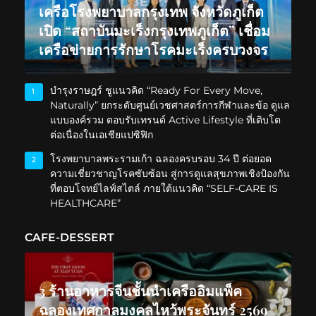
เครือโรงพยาบาลกรุงเทพ จังหวัดภูเก็ต
เปิด “สถาบันมะเร็งกรุงเทพภูเก็ต” เชื่อม
เครือข่ายการรักษาโรคมะเร็งครบวงจร
บำรุงราษฎร์ ชูแนวคิด “Ready For Every Move,
1
Naturally” ยกระดับศูนย์เวชศาสตร์การกีฬาและข้อ ดูแล
แบบองค์รวม ตอบรับเทรนด์ Active Lifestyle ที่เติบโต
ต่อเนื่องในเอเชียแปซิฟิก
โรงพยาบาลพระรามเก้า ฉลองครบรอบ 34 ปี ต่อยอด
2
ความเชี่ยวชาญโรคซับซ้อน สู่การดูแลสุขภาพเชิงป้องกัน
ที่ตอบโจทย์ไลฟ์สไตล์ ภายใต้แนวคิด “SELF-CARE IS
HEALTHCARE”
CAFE-DESSERT
3 ร้านอาหารจีนชั้นนำเครืออิมแพ็ค
ฉลองเทศกาลมงคลไหว้พระจันทร์ 2569