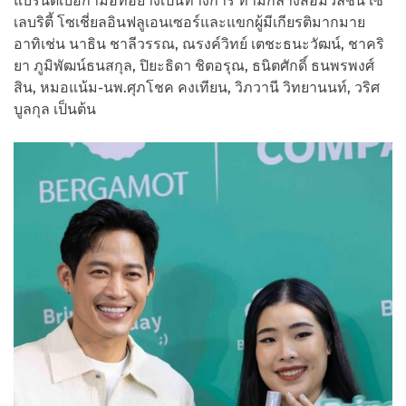
แบรนด์เบอกาม็อทอย่างเป็นทางการ ท่ามกลางสื่อมวลชน เซ
เลบริตี้ โซเชี่ยลอินฟลูเอนเซอร์และแขกผู้มีเกียรติมากมาย
อาทิเช่น นาธิน ชาลีวรรณ, ณรงค์วิทย์ เตชะธนะวัฒน์, ชาคริ
ยา ภูมิพัฒน์ธนสกุล, ปิยะธิดา ชิตอรุณ, ธนิตศักดิ์ ธนพรพงศ์
สิน, หมอแน้ม-นพ.ศุภโชค คงเทียน, วิภวานี วิทยานนท์, วริศ
บูลกุล เป็นต้น