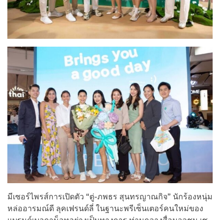
มีเซอร์ไพรส์การเปิดตัว “ตู่-ภพธร สุนทรญาณกิจ” นักร้องหนุ่ม
หล่ออารมณ์ดี ลุคเฟรนด์ลี่ ในฐานะพรีเซ็นเตอร์คนใหม่ของ