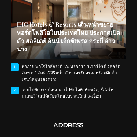
IHG Hotels & Resorts เดินหน้าขยาย
พอร์ตโฟลิโอในประเทศไทย ประกาศเปิด
ตัว ฮอลิเดย์ อินน์ เอ็กซ์เพรส กระบี่ อ่าว
นาง
พักกาย พักใจใกล้กรุงที่ “ณ ทรีธารา ริเวอร์ไซด์ รีสอร์ต
1
อัมพวา” สัมผัสวิถีริมน้ำ ตักบาตรรับอรุณ พร้อมดื่มด่ำ
เสน่ห์สมุทรสงคราม
วาบไปพักกาย ย้อนเวลาไปพักใจที่ ‘ทับขวัญ รีสอร์ท
2
นนทบุรี’ เสน่ห์เรือนไทยโบราณใกล้แค่เอื้อม
ADDRESS