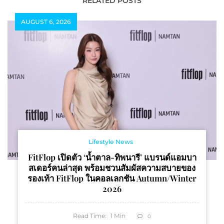
Closely 1995 in
ส่วนลดสูงสุด 95% วันนี้ถึง
RELATED POSTS
BANGKOK 22 มิ.ย.นี้!
4 มิถุนายน ที่ The
AUGUST 6, 2026
Market Bangkok ราช
ประสงค์
Lifestyle News
FitFlop เปิดตัว ‘น้ำตาล-ทิพนารี’ แบรนด์แอมบา
สเดอร์คนล่าสุด พร้อมชวนสัมผัสความสบายของ
รองเท้า FitFlop ในคอลเลกชัน Autumn/Winter
2026
Read Time:
1
Min
0