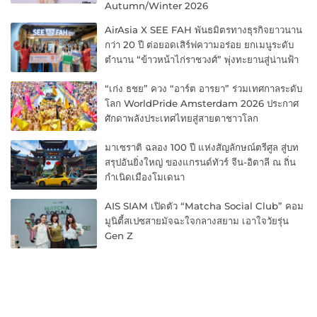
Autumn/Winter 2026
AirAsia X SEE FAH พันธมิตรทางธุรกิจยาวนาน
กว่า 20 ปี ต่อยอดเสิร์ฟความอร่อย ยกเมนูระดับ
ตำนาน “ข้าวหน้าไก่ราชวงศ์” พุ่งทะยานสู่น่านฟ้า
“เก่ง ธชย” ควง “อาร์ต อารยา” ร่วมเทศกาลระดับ
โลก WorldPride Amsterdam 2026 ประกาศ
ศักดาพลังประเทศไทยสู่สายตาชาวโลก
มาเซราติ ฉลอง 100 ปี แห่งสัญลักษณ์ตรีศูล สู่บท
สรุปอันยิ่งใหญ่ ของแกรนด์ทัวร์ จีน-อิตาลี ณ ถิ่น
กำเนิดเมืองโมเดนา
AIS SIAM เปิดตัว “Matcha Social Club” คอม
มูนิตี้สเปซสายมัจฉะใจกลางสยาม เอาใจวัยรุ่น
Gen Z