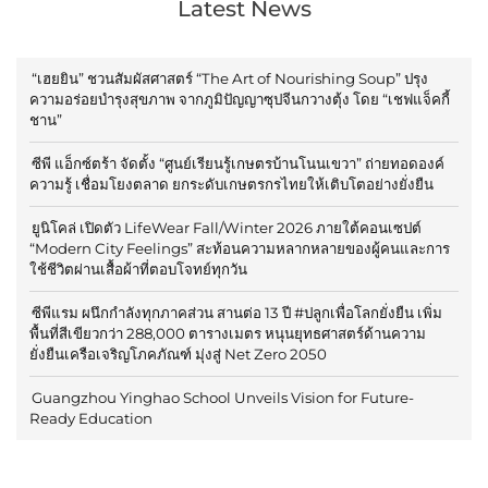
Latest News
“เฮยยิน” ชวนสัมผัสศาสตร์ “The Art of Nourishing Soup” ปรุง
ความอร่อยบำรุงสุขภาพ จากภูมิปัญญาซุปจีนกวางตุ้ง โดย “เชฟแจ็คกี้
ชาน”
ซีพี แอ็กซ์ตร้า จัดตั้ง “ศูนย์เรียนรู้เกษตรบ้านโนนเขวา” ถ่ายทอดองค์
ความรู้ เชื่อมโยงตลาด ยกระดับเกษตรกรไทยให้เติบโตอย่างยั่งยืน
ยูนิโคล่ เปิดตัว LifeWear Fall/Winter 2026 ภายใต้คอนเซปต์
“Modern City Feelings” สะท้อนความหลากหลายของผู้คนและการ
ใช้ชีวิตผ่านเสื้อผ้าที่ตอบโจทย์ทุกวัน
ซีพีแรม ผนึกกำลังทุกภาคส่วน สานต่อ 13 ปี #ปลูกเพื่อโลกยั่งยืน เพิ่ม
พื้นที่สีเขียวกว่า 288,000 ตารางเมตร หนุนยุทธศาสตร์ด้านความ
ยั่งยืนเครือเจริญโภคภัณฑ์ มุ่งสู่ Net Zero 2050
Guangzhou Yinghao School Unveils Vision for Future-
Ready Education