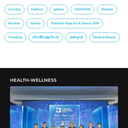
Country
Fashion
gallery
GEOPARK
lifestyle
Review
Sports
Thailand Yoga Art & Dance 2019
Trending
ครัวเจ๊ง้อ สุขุมวิท 20
เพชรบูรณ์
็Hotel & Resort
HEALTH-WELLNESS