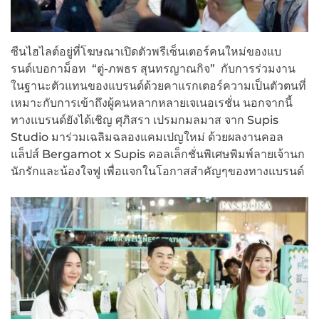
ซีนไฮไลต์อยู่ที่โฆษณาเปิดตัวพรีเซ็นเตอร์คนใหม่ของแบ
รนด์เบอกาม็อท “ตู่-ภพธร สุนทรญาณกิจ” กับการร่วมงาน
ในฐานะตัวแทนของแบรนด์ด้วยคาแรกเตอร์ความเป็นตัวตนที่
เหมาะกับการเข้าถึงผู้คนหลากหลายเจเนอเรชั่น นอกจากนี้
ทางแบรนด์ยังได้เชิญ ศุภิสรา เปรมกมลมาส จาก Supis
Studio มาร่วมเฉลิมฉลองแคมเปญใหม่ ด้วยผลงานคอล
แล็ปส์ Bergamot x Supis คอลเล็กชั่นพิเศษพิมพ์ลายเจ้านก
นักรักและน้องใจฟู เพื่อแจกในโอกาสสำคัญๆของทางแบรนด์