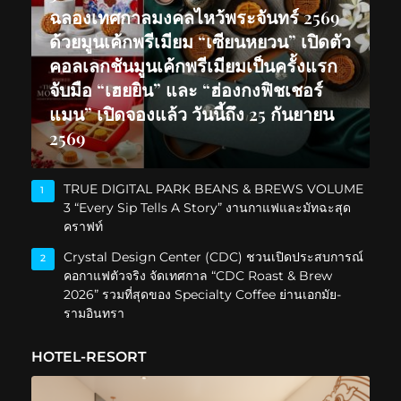
ฉลองเทศกาลมงคลไหว้พระจันทร์ 2569
ด้วยมูนเค้กพรีเมียม “เซียนหยวน” เปิดตัว
คอลเลกชันมูนเค้กพรีเมียมเป็นครั้งแรก
จับมือ “เฮยยิน” และ “ฮ่องกงฟิชเชอร์
แมน” เปิดจองแล้ว วันนี้ถึง 25 กันยายน
2569
TRUE DIGITAL PARK BEANS & BREWS VOLUME
1
3 “Every Sip Tells A Story” งานกาแฟและมัทฉะสุด
คราฟท์
Crystal Design Center (CDC) ชวนเปิดประสบการณ์
2
คอกาแฟตัวจริง จัดเทศกาล “CDC Roast & Brew
2026” รวมที่สุดของ Specialty Coffee ย่านเอกมัย-
รามอินทรา
HOTEL-RESORT