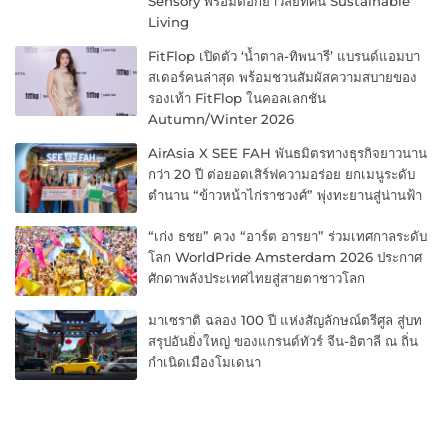
Sensory พร้อมตอกย้ำวิสัยทัศน์ Sustainable
Living
FitFlop เปิดตัว ‘น้ำตาล-ทิพนารี’ แบรนด์แอมบา
สเดอร์คนล่าสุด พร้อมชวนสัมผัสความสบายของ
รองเท้า FitFlop ในคอลเลกชัน
Autumn/Winter 2026
AirAsia X SEE FAH พันธมิตรทางธุรกิจยาวนาน
กว่า 20 ปี ต่อยอดเสิร์ฟความอร่อย ยกเมนูระดับ
ตำนาน “ข้าวหน้าไก่ราชวงศ์” พุ่งทะยานสู่น่านฟ้า
“เก่ง ธชย” ควง “อาร์ต อารยา” ร่วมเทศกาลระดับ
โลก WorldPride Amsterdam 2026 ประกาศ
ศักดาพลังประเทศไทยสู่สายตาชาวโลก
มาเซราติ ฉลอง 100 ปี แห่งสัญลักษณ์ตรีศูล สู่บท
สรุปอันยิ่งใหญ่ ของแกรนด์ทัวร์ จีน-อิตาลี ณ ถิ่น
กำเนิดเมืองโมเดนา