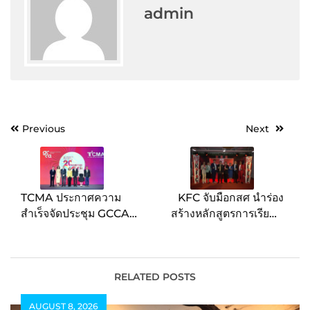
admin
Post
Previous
Next
navigation
TCMA ประกาศความ
KFC จับมือกสศ นำร่อง
สำเร็จจัดประชุม GCCA
สร้างหลักสูตรการเรียนที่
2024 ผสานความร่วมมือ
ยืดหยุ่น เพื่อแก้ปัญหาเด็ก
ภาครัฐ-อุตสาหกรรม
หลุดออกจากระบบการ
ซีเมนต์ทั่วโลก ดึงกรีนฟันด์
ศึกษา
ต่างประเทศ หนุน
RELATED POSTS
อุตสาหกรรมซีเมนต์ไทย
AUGUST 8, 2026
พิชิตเป้าหมาย Net Zero