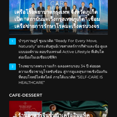
เครือโรงพยาบาลกรุงเทพ จังหวัดภูเก็ต
เปิด “สถาบันมะเร็งกรุงเทพภูเก็ต” เชื่อม
เครือข่ายการรักษาโรคมะเร็งครบวงจร
บำรุงราษฎร์ ชูแนวคิด “Ready For Every Move,
1
Naturally” ยกระดับศูนย์เวชศาสตร์การกีฬาและข้อ ดูแล
แบบองค์รวม ตอบรับเทรนด์ Active Lifestyle ที่เติบโต
ต่อเนื่องในเอเชียแปซิฟิก
โรงพยาบาลพระรามเก้า ฉลองครบรอบ 34 ปี ต่อยอด
2
ความเชี่ยวชาญโรคซับซ้อน สู่การดูแลสุขภาพเชิงป้องกัน
ที่ตอบโจทย์ไลฟ์สไตล์ ภายใต้แนวคิด “SELF-CARE IS
HEALTHCARE”
CAFE-DESSERT
3 ร้านอาหารจีนชั้นนำเครืออิมแพ็ค