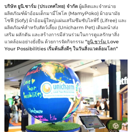
บริษัท ยูนิ.ชาร์ม (ประเทศไทย) จำกัด
ผู้ผลิตและจำหน่าย
ผลิตภัณฑ์ผ้าอ้อมเด็กมามี่โพโค (MamyPoko) ผ้าอนามัย
โซฟี (Sofy) ผ้าอ้อมผู้ใหญ่แผ่นเสริมซึมซับไลฟ์รี่ (Lifree) และ
ผลิตภัณฑ์สำหรับสัตว์เลี้ยง (Unicharm Pet) เดินหน้าส่ง
เสริม ผลักดัน และสร้างการมีส่วนร่วมในการดูแลรักษาสิ่ง
แวดล้อมอย่างยั่งยืน ด้วยการจัดกิจกรรม
“
ยูนิ.ชาร์ม
Love
Your Possibilities เริ่มต้นสิ่งดีๆ ในวันสิ่งแวดล้อมโลก
”