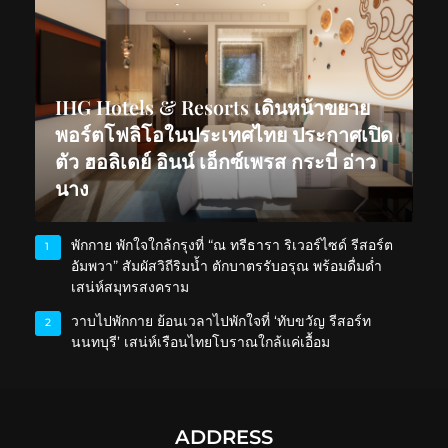
IHG Hotels & Resorts เดินหน้าขยาย
พอร์ตโฟลิโอในประเทศไทย ประกาศเปิด
ตัว ฮอลิเดย์ อินน์ เอ็กซ์เพรส กระบี่ อ่าว
นาง
พักกาย พักใจใกล้กรุงที่ “ณ ทรีธารา ริเวอร์ไซด์ รีสอร์ต
1
อัมพวา” สัมผัสวิถีริมน้ำ ตักบาตรรับอรุณ พร้อมดื่มด่ำ
เสน่ห์สมุทรสงคราม
วาบไปพักกาย ย้อนเวลาไปพักใจที่ ‘ทับขวัญ รีสอร์ท
2
นนทบุรี’ เสน่ห์เรือนไทยโบราณใกล้แค่เอื้อม
ADDRESS