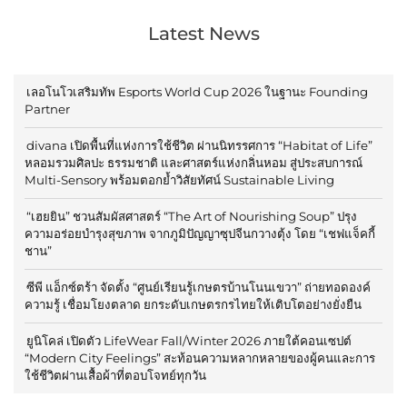
Latest News
เลอโนโวเสริมทัพ Esports World Cup 2026 ในฐานะ Founding
Partner
divana เปิดพื้นที่แห่งการใช้ชีวิต ผ่านนิทรรศการ “Habitat of Life”
หลอมรวมศิลปะ ธรรมชาติ และศาสตร์แห่งกลิ่นหอม สู่ประสบการณ์
Multi-Sensory พร้อมตอกย้ำวิสัยทัศน์ Sustainable Living
“เฮยยิน” ชวนสัมผัสศาสตร์ “The Art of Nourishing Soup” ปรุง
ความอร่อยบำรุงสุขภาพ จากภูมิปัญญาซุปจีนกวางตุ้ง โดย “เชฟแจ็คกี้
ชาน”
ซีพี แอ็กซ์ตร้า จัดตั้ง “ศูนย์เรียนรู้เกษตรบ้านโนนเขวา” ถ่ายทอดองค์
ความรู้ เชื่อมโยงตลาด ยกระดับเกษตรกรไทยให้เติบโตอย่างยั่งยืน
ยูนิโคล่ เปิดตัว LifeWear Fall/Winter 2026 ภายใต้คอนเซปต์
“Modern City Feelings” สะท้อนความหลากหลายของผู้คนและการ
ใช้ชีวิตผ่านเสื้อผ้าที่ตอบโจทย์ทุกวัน