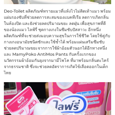
Deo-Toilet ผลิตภัณฑ์ทรายแมวที่แห้งไวไม่ติดเท้าแมว พร้อม
แผ่นรองซับที่ช่วยลดการสะสมของแบคทีเรีย ลดการเกิดกลิ่น
ในห้องปิด และยังช่วยลดปริมาณขยะ ลดฝุ่น เพื่อสุขภาพที่ดี
ของน้องแมว ไลฟ์รี่ ชุดกางเกงในซึมซับปัสสาวะ อีกหนึ่ง
ผลิตภัณฑ์ที่จะช่วยส่งมอบความสุขในการใช้ชีวิต โดยใช้คู่กับ
กางเกงอนามัยชนิดซักและใช้ซ้ำได้ พร้อมแผ่นเสริมซึมซับ
ช่วยลดปริมาณขยะจากการใช้ผ้าอ้อมตัวนอกได้อีกทางหนึ่ง
และ MamyPoko AntiMos Pants กับครั้งแรกของ
นวัตกรรมผ้าอ้อมกันยุงจากมามี่โพโค ที่มาพร้อมกลิ่นตะไคร้
จากธรรมชาติ ซึ่งจะช่วยลดอัตราการเกิดไข้เลือดออกในเด็ก
ไทย