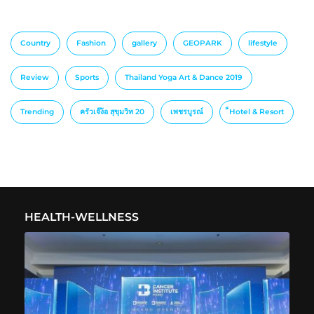
Country
Fashion
gallery
GEOPARK
lifestyle
Review
Sports
Thailand Yoga Art & Dance 2019
Trending
ครัวเจ๊ง้อ สุขุมวิท 20
เพชรบูรณ์
็Hotel & Resort
HEALTH-WELLNESS