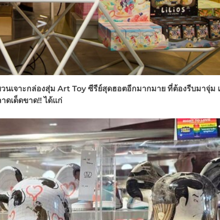
บวนเจาะกล่องสุ่ม
Art Toy ซีรีย์สุดฮอตอีกมากมาย ที่ต้องรีบมาจุ่ม
ดเด็ดขาด!! ได้แก่