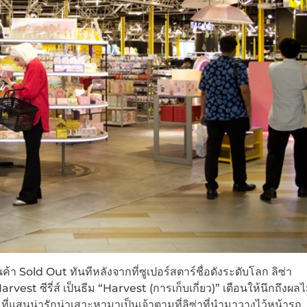
นค้า Sold Out ทันทีหลังจากที่ซูเปอร์สตาร์ชื่อดังระดับโลก ลิซ่า
 ซีรี่ส์ เป็นธีม “Harvest (การเก็บเกี่ยว)” เตือนให้นึกถึงผลไ
ี่แสนน่ารักน่าเสาะหามาเป็นเจ้าตามที่ลิซ่าที่นำมาวางไว้หน้ารถ