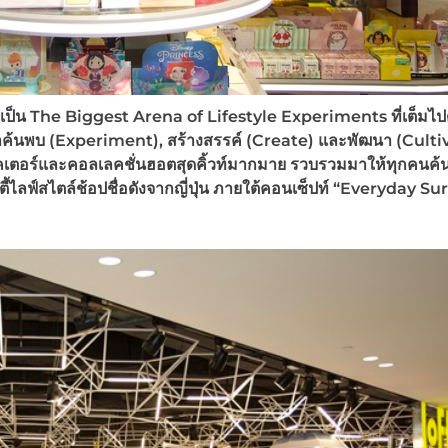
รเป็น
The Biggest Arena of Lifestyle Experiments ที่เต็มไป
ามาค้นพบ (Experiment), สร้างสรรค์ (Create) และพัฒนา (Culti
แรคเตอร์และคอลเลคชั่นฮอตสุดคิ้วท์มากมาย รวบรวมมาให้ทุกคนค
ิตี้ไลฟ์สไตล์ช้อปชื่อดังจากญี่ปุ่น ภายใต้คอนเซ็ปท์ “Everyday Su