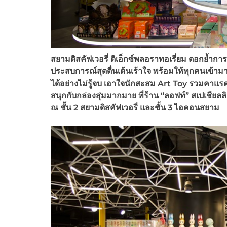
สยามดิสคัฟเวอรี่ ดิเอ็กซ์พลอราทอเรี่ยม ตอกย้ำกา
ประสบการณ์สุดตื่นเต้นเร้าใจ พร้อมให้ทุกคนเข้
ได้อย่างไม่รู้จบ เอาใจนักสะสม Art Toy รวมคา
สนุกกับกล่องสุ่มมากมาย ที่ร้าน “ลอฟท์” สเปเชียลล
ณ ชั้น 2 สยามดิสคัฟเวอรี่ และชั้น 3 ไอคอนสยาม