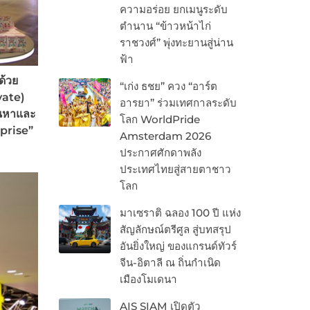
ความอร่อย ยกเมนูระดับ
ตำนาน “ข้าวหน้าไก่
ราชวงศ์” พุ่งทะยานสู่น่าน
ฟ้า
ด้วย
“เก่ง ธชย” ควง “อาร์ต
vate)
อารยา” ร่วมเทศกาลระดับ
้นหาและ
โลก WorldPride
rprise”
Amsterdam 2026
ประกาศศักดาพลัง
ประเทศไทยสู่สายตาชาว
โลก
มาเซราติ ฉลอง 100 ปี แห่ง
สัญลักษณ์ตรีศูล สู่บทสรุป
อันยิ่งใหญ่ ของแกรนด์ทัวร์
จีน-อิตาลี ณ ถิ่นกำเนิด
เมืองโมเดนา
AIS SIAM เปิดตัว