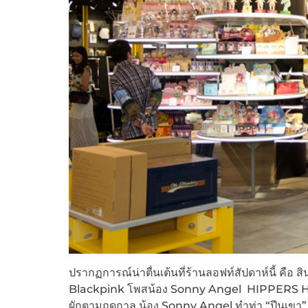
ปรากฏการณ์น่าตื่นเต้นที่ร้านลอฟท์สัปดาห์นี้ คือ สิ
Blackpink โพสน้อง Sonny Angel HIPPERS Harvest
ผักตามฤดูกาล น้อง Sonny Angel ทำท่า “ปีนเขา” ท