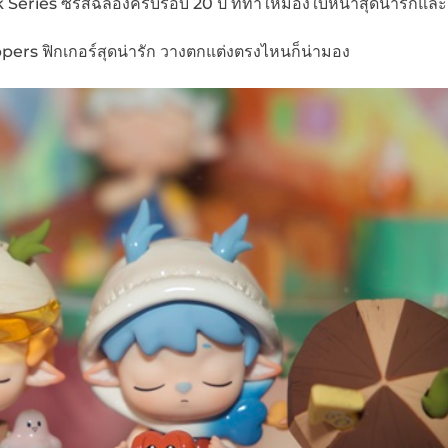
es ซีรี่ส์ฉลองครบรอบ 20 ปี ที่ทำให้มองใบหน้าสุดน่ารักแล
s ฟิกเกอร์สุดน่ารัก วางตกแต่งตรงไหนก็น่ามอง