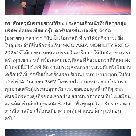
ดร. สัณหวุฒิ ธรรมชวนวิริยะ ประธานเจ้าหน้าที่บริหารกลุ่ม
บริษัท มิลเลนเนียม กรุ๊ป คอร์ปอเรชั่น (เอเชีย) จำกัด
(มหาชน)
กล่าวว่า “นับเป็นโอกาสดี ที่เราได้จัดกิจกรรมยิ่ง
ใหญ่ประจำปีขึ้นอีกครั้ง กับ ‘MGC-ASIA MOBILITY EXPO
2024’ ที่ได้ยกขบวนยนตรกรรมในเครือ มาให้สัมผัสอย่างครบ
ครันทุกเซกเมนต์ พร้อมแคมเปญพิเศษที่ต้องบอกว่าดีที่สุดแห่ง
ปี โดยปีนี้มีไฮไลท์ คือ งานประมูลยนตรกรรมระดับพรีเมียมใน
เครือฯ ที่เพิ่งจัดขึ้นเป็นครั้งแรกบริเวณ Parc Paragon ในวัน
เสาร์ที่ 14 กันยายน 2567 โดยรายได้ส่วนหนึ่งจะนำไปสมทบ
ทุนช่วยเหลือผู้ประสบอุทกภัย และขอขอบคุณพื้นที่ดีๆ จาก
พันธมิตรทางธุรกิจของเราอย่าง สยามพารากอน ที่เป็นเสมือน
แลนด์มาร์คสำคัญของนักช็อปจากทั่วทุกมุมโลก รับรองว่ามา
งานนี้งานเดียว ได้เก็บเกี่ยวความคุ้มค่าแบบเต็มๆ แน่นอน
ครับ”