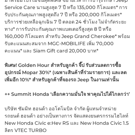
มาพร้อมโปรโมชั่นสุดพิเศษ ขยายเวลาการบำรุงรักษา Jeep
Service Care นานสูงสุด 7 ปี หรือ 135,000 กิโลเมตร* การ
รับประกันคุณภาพสูงสุดถึง 7 ปี หรือ 200,000 กิโลเมตร*
บริการช่วยเหลือฉุกเฉิน 7 ปี ตลอด 24 ชั่วโมง ไม่จำกัดระยะ
ทาง* การรับประกันคุณภาพแบตเตอรี่สูงสุด 8 ปี หรือ
160,000 กิโลเมตร สำหรับ Jeep Grand Cherokee* พร้อม
รับคะแนนสะสมจาก MGC-MOBILIFE เพิ่ม 70,000
คะแนน* และ Siam Gift card 20,000 บาท*
พิเศษ! Golden Hour
สำหรับลูกค้า จี๊ป รับส่วนลดการซื้อ
อุปกรณ์ Mopar 30%* (
เฉพาะสินค้าที่ร่วมรายการ) และลด
เพิ่มอีก 10%*
สำหรับลูกค้าที่จองรถ Jeep
ในงานเท่านั้น
++ Summit Honda ‘
เลือกความมั่นใจ พาคุณไปได้ไกลกว่า’
บริษัท ซัมมิท ฮอนด้า ออโตโมบิล จำกัด ผู้แทนจำหน่าย
รถยนต์ ฮอนด้า อย่างเป็นทางการ จัดแสดงยนตรกรรมไฮไลท์
New Honda Civic e:Hev RS และ New Honda Civic 1.5
ลิตร VTEC TURBO