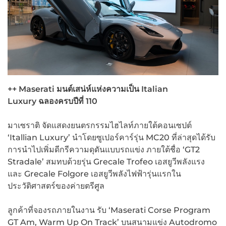
++ Maserati
มนต์เสน่ห์แห่งความเป็น Italian
Luxury
ฉลองครบปีที่ 110
มาเซราติ จัดแสดงยนตรกรรมไฮไลท์ภายใต้คอนเซปต์
‘Itallian Luxury’ นำโดยซูเปอร์คาร์รุ่น MC20 ที่ล่าสุดได้รับ
การนำไปเพิ่มดีกรีความดุดันแบบรถแข่ง ภายใต้ชื่อ ‘GT2
Stradale’ สมทบด้วยรุ่น Grecale Trofeo เอสยูวีพลังแรง
และ Grecale Folgore เอสยูวีพลังไฟฟ้ารุ่นแรกใน
ประวัติศาสตร์ของค่ายตรีศูล
ลูกค้าที่จองรถภายในงาน รับ ‘Maserati Corse Program
GT Am, Warm Up On Track’ บนสนามแข่ง Autodromo