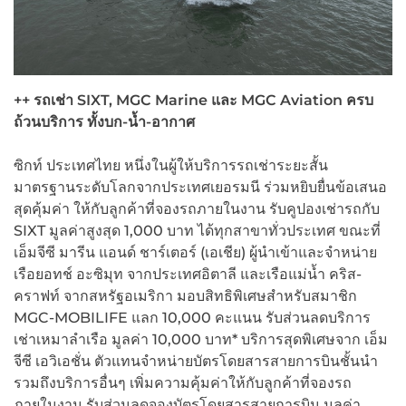
++
รถเช่า SIXT, MGC Marine
และ MGC Aviation
ครบ
ถ้วนบริการ ทั้งบก-น้ำ-อากาศ
ซิกท์ ประเทศไทย หนึ่งในผู้ให้บริการรถเช่าระยะสั้น
มาตรฐานระดับโลกจากประเทศเยอรมนี ร่วมหยิบยื่นข้อเสนอ
สุดคุ้มค่า ให้กับลูกค้าที่จองรถภายในงาน รับคูปองเช่ารถกับ
SIXT มูลค่าสูงสุด 1,000 บาท ได้ทุกสาขาทั่วประเทศ ขณะที่
เอ็มจีซี มารีน แอนด์ ชาร์เตอร์ (เอเชีย) ผู้นำเข้าและจำหน่าย
เรือยอทช์ อะซิมุท จากประเทศอิตาลี และเรือแม่น้ำ คริส-
คราฟท์ จากสหรัฐอเมริกา มอบสิทธิพิเศษสำหรับสมาชิก
MGC-MOBILIFE แลก 10,000 คะแนน รับส่วนลดบริการ
เช่าเหมาลำเรือ มูลค่า 10,000 บาท* บริการสุดพิเศษจาก เอ็ม
จีซี เอวิเอชั่น ตัวแทนจำหน่ายบัตรโดยสารสายการบินชั้นนำ
รวมถึงบริการอื่นๆ เพิ่มความคุ้มค่าให้กับลูกค้าที่จองรถ
ภายในงาน รับส่วนลดจองบัตรโดยสารสายการบิน มูลค่า