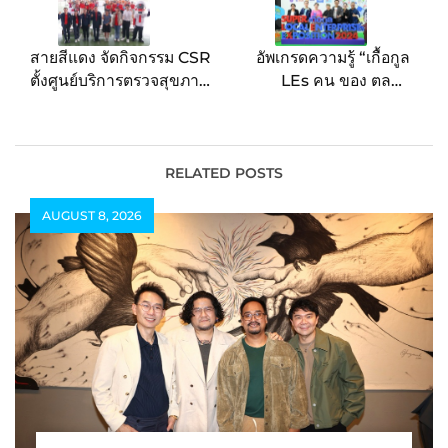
สายสีแดง จัดกิจกรรม CSR
อัพเกรดความรู้ “เกื้อกูล
ตั้งศูนย์บริการตรวจสุขภาพ
LEs คน ของ ตลาด
นอกสถานที่ พร้อมมอบรถ
โมเดล” เพิ่มคุณค่าในการ
เข็นวีลแชร์ 9 คัน ให้แก่
ทำธุรกิจเกื้อกูลชุมชน ใน
ชุมชน
งาน “SUPER เกื้อกูลLEs
Exposition 2024”
RELATED POSTS
AUGUST 8, 2026