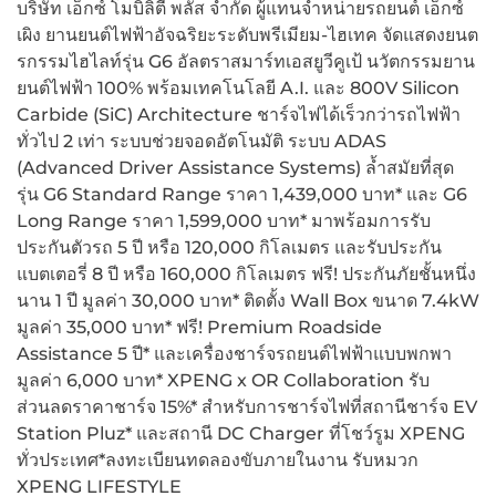
บริษัท เอ็กซ์ โมบิลิตี้ พลัส จำกัด ผู้แทนจำหน่ายรถยนต์ เอ็กซ์
เผิง ยานยนต์ไฟฟ้าอัจฉริยะระดับพรีเมียม-ไฮเทค จัดแสดงยนต
รกรรมไฮไลท์รุ่น G6 อัลตราสมาร์ทเอสยูวีคูเป้ นวัตกรรมยาน
ยนต์ไฟฟ้า 100% พร้อมเทคโนโลยี A.I. และ 800V Silicon
Carbide (SiC) Architecture ชาร์จไฟได้เร็วกว่ารถไฟฟ้า
ทั่วไป 2 เท่า ระบบช่วยจอดอัตโนมัติ ระบบ ADAS
(Advanced Driver Assistance Systems) ล้ำสมัยที่สุด
รุ่น G6 Standard Range ราคา 1,439,000 บาท* และ G6
Long Range ราคา 1,599,000 บาท* มาพร้อมการรับ
ประกันตัวรถ 5 ปี หรือ 120,000 กิโลเมตร และรับประกัน
แบตเตอรี่ 8 ปี หรือ 160,000 กิโลเมตร ฟรี! ประกันภัยชั้นหนึ่ง
นาน 1 ปี มูลค่า 30,000 บาท* ติดตั้ง Wall Box ขนาด 7.4kW
มูลค่า 35,000 บาท* ฟรี! Premium Roadside
Assistance 5 ปี* และเครื่องชาร์จรถยนต์ไฟฟ้าแบบพกพา
มูลค่า 6,000 บาท* XPENG x OR Collaboration รับ
ส่วนลดราคาชาร์จ 15%* สำหรับการชาร์จไฟที่สถานีชาร์จ EV
Station Pluz* และสถานี DC Charger ที่โชว์รูม XPENG
ทั่วประเทศ*ลงทะเบียนทดลองขับภายในงาน รับหมวก
XPENG LIFESTYLE