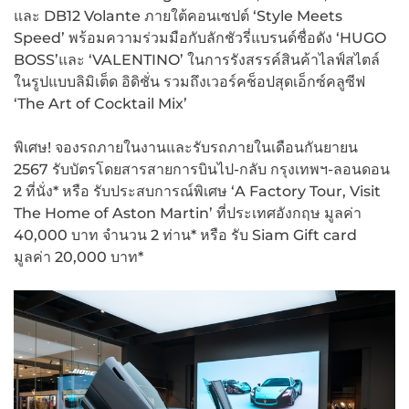
และ DB12 Volante ภายใต้คอนเซปต์ ‘Style Meets
Speed’ พร้อมความร่วมมือกับลักชัวรี่แบรนด์ชื่อดัง ‘HUGO
BOSS’และ ‘VALENTINO’ ในการรังสรรค์สินค้าไลฟ์สไตล์
ในรูปแบบลิมิเต็ด อิดิชั่น รวมถึงเวอร์คช็อปสุดเอ็กซ์คลูซีฟ
‘The Art of Cocktail Mix’
พิเศษ! จองรถภายในงานและรับรถภายในเดือนกันยายน
2567 รับบัตรโดยสารสายการบินไป-กลับ กรุงเทพฯ-ลอนดอน
2 ที่นั่ง* หรือ รับประสบการณ์พิเศษ ‘A Factory Tour, Visit
The Home of Aston Martin’ ที่ประเทศอังกฤษ มูลค่า
40,000 บาท จำนวน 2 ท่าน* หรือ รับ Siam Gift card
มูลค่า 20,000 บาท*