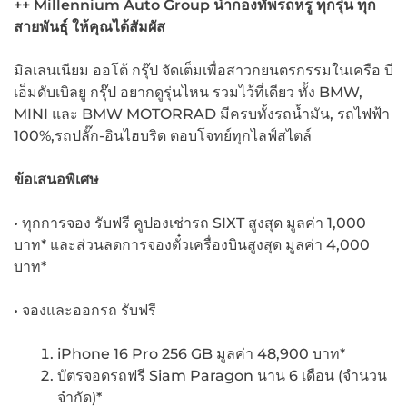
++ Millennium Auto Group
นำกองทัพรถหรู ทุกรุ่น ทุก
สายพันธุ์ ให้คุณได้สัมผัส
มิลเลนเนียม ออโต้ กรุ๊ป จัดเต็มเพื่อสาวกยนตรกรรมในเครือ บี
เอ็มดับเบิลยู กรุ๊ป อยากดูรุ่นไหน รวมไว้ที่เดียว ทั้ง BMW,
MINI และ BMW MOTORRAD มีครบทั้งรถน้ำมัน, รถไฟฟ้า
100%,รถปลั๊ก-อินไฮบริด ตอบโจทย์ทุกไลฟ์สไตล์
ข้อเสนอพิเศษ
• ทุกการจอง รับฟรี คูปองเช่ารถ SIXT สูงสุด มูลค่า 1,000
บาท* และส่วนลดการจองตั๋วเครื่องบินสูงสุด มูลค่า 4,000
บาท*
• จองและออกรถ รับฟรี
iPhone 16 Pro 256 GB มูลค่า 48,900 บาท*
บัตรจอดรถฟรี Siam Paragon นาน 6 เดือน (จำนวน
จำกัด)*