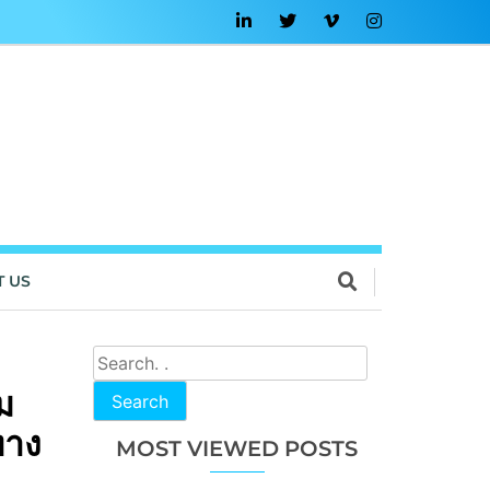
T US
ม
Search
ทาง
MOST VIEWED POSTS