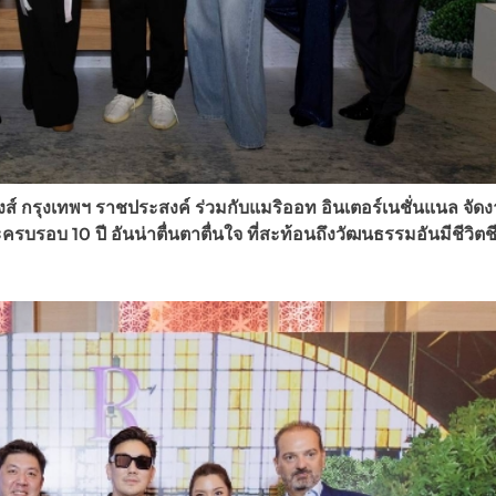
์ กรุงเทพฯ ราชประสงค์ ร่วมกับแมริออท อินเตอร์เนชั่นแนล จัดง
อบ 10 ปี อันน่าตื่นตาตื่นใจ ที่สะท้อนถึงวัฒนธรรมอันมีชีวิต