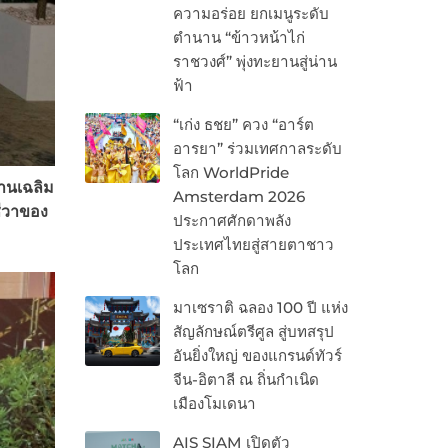
ความอร่อย ยกเมนูระดับ
ตำนาน “ข้าวหน้าไก่
ราชวงศ์” พุ่งทะยานสู่น่าน
ฟ้า
“เก่ง ธชย” ควง “อาร์ต
อารยา” ร่วมเทศกาลระดับ
โลก WorldPride
านเฉลิม
Amsterdam 2026
ชีวาของ
ประกาศศักดาพลัง
ประเทศไทยสู่สายตาชาว
โลก
มาเซราติ ฉลอง 100 ปี แห่ง
สัญลักษณ์ตรีศูล สู่บทสรุป
อันยิ่งใหญ่ ของแกรนด์ทัวร์
จีน-อิตาลี ณ ถิ่นกำเนิด
เมืองโมเดนา
AIS SIAM เปิดตัว