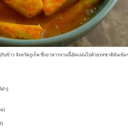
้กับข้าว จังหวัดภูเก็ต ซึ่งอาหารจานนี้อัดแน่นไปด้วยรสชาติอันเข้
ีคำ)
ิม)
ส)