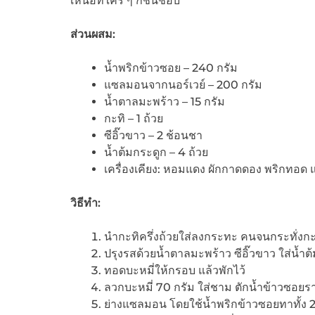
เหนือที่ใคร ๆ ก็ชื่นชอบ
ส่วนผสม
:
น้ำพริกข้าวซอย – 240 กรัม
แซลมอนจากนอร์เวย์ – 200 กรัม
น้ำตาลมะพร้าว – 15 กรัม
กะทิ – 1 ถ้วย
ซีอิ๊วขาว – 2 ช้อนชา
น้ำต้มกระดูก – 4 ถ้วย
เครื่องเคียง: หอมแดง ผักกาดดอง พริกทอด
วิธีทำ
:
นำกะทิครึ่งถ้วยใส่ลงกระทะ คนจนกระทั่งกะ
ปรุงรสด้วยน้ำตาลมะพร้าว ซีอิ๊วขาว ใส่น้
ทอดบะหมี่ให้กรอบ แล้วพักไว้
ลวกบะหมี่ 70 กรัม ใส่ชาม ตักน้ำข้าวซอยร
ย่างแซลมอน โดยใช้น้ำพริกข้าวซอยทาทั้ง 2 