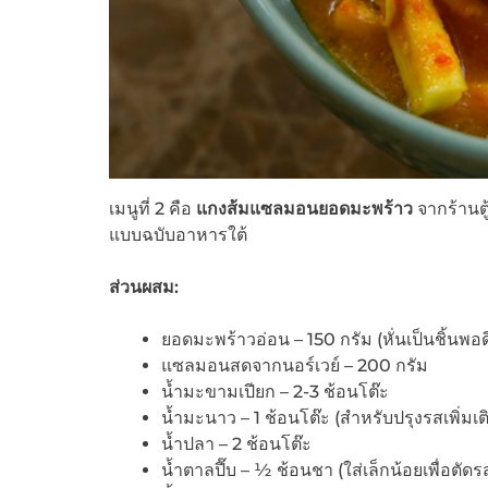
เมนูที่ 2 คือ
แกงส้มแซลมอนยอดมะพร้าว
จากร้านตู
แบบฉบับอาหารใต้
ส่วนผสม
:
ยอดมะพร้าวอ่อน – 150 กรัม (หั่นเป็นชิ้นพอด
แซลมอนสดจากนอร์เวย์ – 200 กรัม
น้ำมะขามเปียก – 2-3 ช้อนโต๊ะ
น้ำมะนาว – 1 ช้อนโต๊ะ (สำหรับปรุงรสเพิ่มเต
น้ำปลา – 2 ช้อนโต๊ะ
น้ำตาลปี๊บ – ½ ช้อนชา (ใส่เล็กน้อยเพื่อตัดร