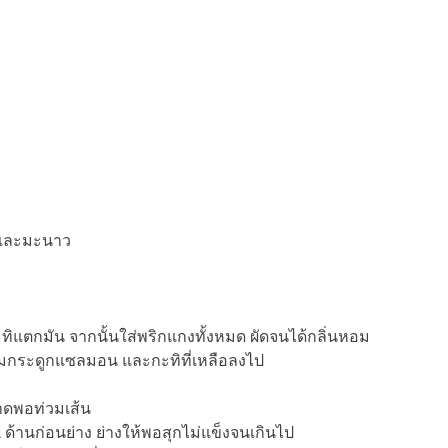
 และมะนาว
ทิแตกมัน จากนั้นใส่พริกแกงทั้งหมด ผัดจนได้กลิ่นหอม
ำต้มกระดูกแซลมอน และกะทิที่เหลือลงไป
าดพอท่วมเส้น
ด้านก่อนย่าง ย่างให้พอสุกไม่แข็งจนเกินไป