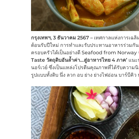
กรุงเทพฯ, 3 ธันวาคม 2567 –
เทศกาลแห่งการเฉลิมฉล
ต้อนรับปีใหม่ การทำและรับประทานอาหารร่วมกันเป
ครอบครัวได้เป็นอย่างดี Seafood from Norway 
Taste วัตถุดิบอันล้ำค่า…สู่อาหารไทย 4 ภาค’
แนะน
นอร์เวย์ ซึ่งเป็นแหล่งโปรตีนคุณภาพที่ได้รับควา
รูปแบบทั้งดิบ นึ่ง ลวก อบ ย่าง ย่างไฟอ่อน บาร์บี