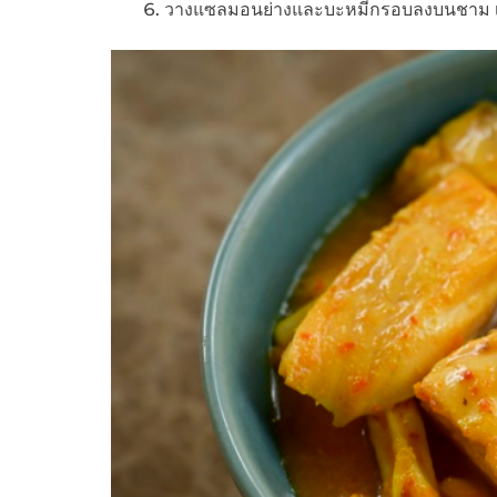
วางแซลมอนย่างและบะหมี่กรอบลงบนชาม เส