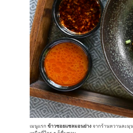
เมนูแรก
ข้าวซอยแซลมอนย่าง
จากร้านหวานละมุน ร