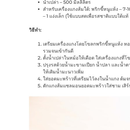
น้ำเปล่า – 500 มิลลิลิตร
สำหรับเครื่องแกงส้มใต้: พริกขี้หนูแห้ง – 7-
– 1 แง่งเล็ก (ใช้แบบสดเพื่อรสชาติแบบใต้แท้
วิธีทำ:
เตรียมเครื่องแกงโดยโขลกพริกขี้หนูแห้ง ห
รวมจนเข้ากันดี
ตั้งน้ำเปล่าในหม้อให้เดือด ใส่เครื่องแก
ปรุงรสด้วยน้ำมะขามเปียก น้ำปลา และน้ำตาล
ให้เติมน้ำมะนาวเพิ่ม
ใส่ยอดมะพร้าวที่เตรียมไว้ลงในน้ำแกง ต้มจ
ตักแกงส้มแซลมอนยอดมะพร้าวใส่ชาม เสิร์ฟร