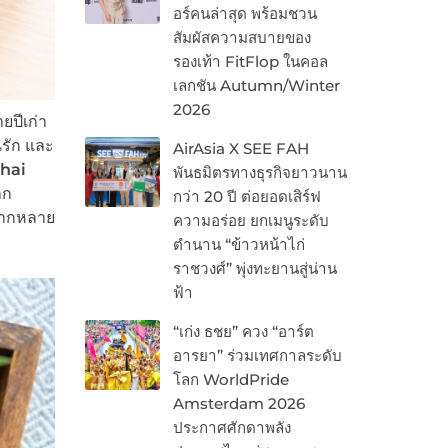
อร์คนล่าสุด พร้อมชวน
สัมผัสความสบายของ
รองเท้า FitFlop ในคอล
เลกชัน Autumn/Winter
2026
ยปีเก่า
นรัก และ
AirAsia X SEE FAH
hai
พันธมิตรทางธุรกิจยาวนาน
าก
กว่า 20 ปี ต่อยอดเสิร์ฟ
หลากหลาย
ความอร่อย ยกเมนูระดับ
ตำนาน “ข้าวหน้าไก่
ราชวงศ์” พุ่งทะยานสู่น่าน
ฟ้า
“เก่ง ธชย” ควง “อาร์ต
อารยา” ร่วมเทศกาลระดับ
โลก WorldPride
Amsterdam 2026
ประกาศศักดาพลัง