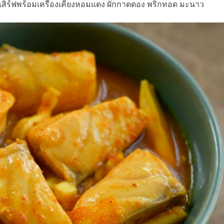
ิร์ฟพร้อมเครื่องเคียงหอมแดง ผักกาดดอง พริกทอด มะนาว