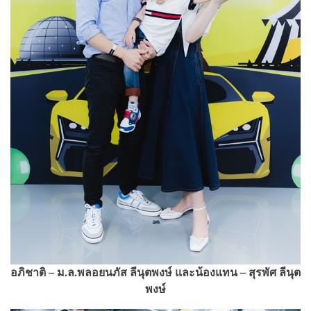
อภิชาติ – ม.ล.พลอยนภัส ลีนุตพงษ์ และน้องแทน – สุรพัศ ลีนุต
พงษ์