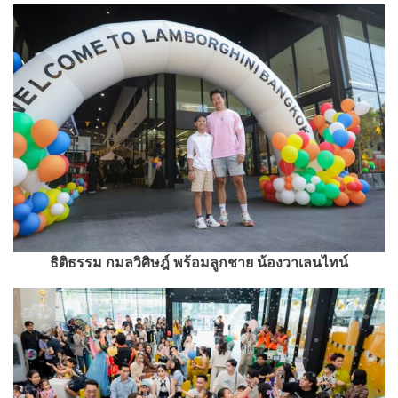
ธิติธรรม กมลวิศิษฎ์ พร้อมลูกชาย น้องวาเลนไทน์