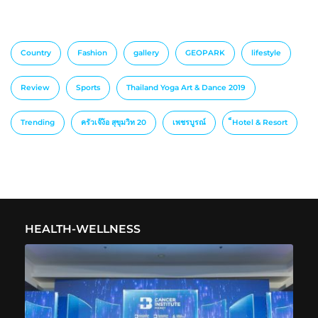
Country
Fashion
gallery
GEOPARK
lifestyle
Review
Sports
Thailand Yoga Art & Dance 2019
Trending
ครัวเจ๊ง้อ สุขุมวิท 20
เพชรบูรณ์
็Hotel & Resort
HEALTH-WELLNESS