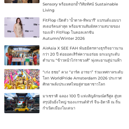
Sensory พร้อมตอกย้ำวิสัยทัศน์ Sustainable
Living
FitFlop เปิดตัว ‘น้ำตาล-ทิพนารี’ แบรนด์แอมบา
สเดอร์คนล่าสุด พร้อมชวนสัมผัสความสบายของ
รองเท้า FitFlop ในคอลเลกชัน
Autumn/Winter 2026
AirAsia X SEE FAH พันธมิตรทางธุรกิจยาวนาน
กว่า 20 ปี ต่อยอดเสิร์ฟความอร่อย ยกเมนูระดับ
ตำนาน “ข้าวหน้าไก่ราชวงศ์” พุ่งทะยานสู่น่านฟ้า
“เก่ง ธชย” ควง “อาร์ต อารยา” ร่วมเทศกาลระดับ
โลก WorldPride Amsterdam 2026 ประกาศ
ศักดาพลังประเทศไทยสู่สายตาชาวโลก
มาเซราติ ฉลอง 100 ปี แห่งสัญลักษณ์ตรีศูล สู่บท
สรุปอันยิ่งใหญ่ ของแกรนด์ทัวร์ จีน-อิตาลี ณ ถิ่น
กำเนิดเมืองโมเดนา