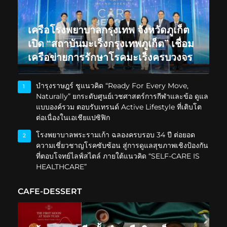
เครือโรงพยาบาลกรุงเทพ จังหวัดภูเก็ต
เปิด “สถาบันมะเร็งกรุงเทพภูเก็ต” เชื่อม
เครือข่ายการรักษาโรคมะเร็งครบวงจร
บำรุงราษฎร์ ชูแนวคิด “Ready For Every Move,
1
Naturally” ยกระดับศูนย์เวชศาสตร์การกีฬาและข้อ ดูแล
แบบองค์รวม ตอบรับเทรนด์ Active Lifestyle ที่เติบโต
ต่อเนื่องในเอเชียแปซิฟิก
โรงพยาบาลพระรามเก้า ฉลองครบรอบ 34 ปี ต่อยอด
2
ความเชี่ยวชาญโรคซับซ้อน สู่การดูแลสุขภาพเชิงป้องกัน
ที่ตอบโจทย์ไลฟ์สไตล์ ภายใต้แนวคิด “SELF-CARE IS
HEALTHCARE”
CAFE-DESSERT