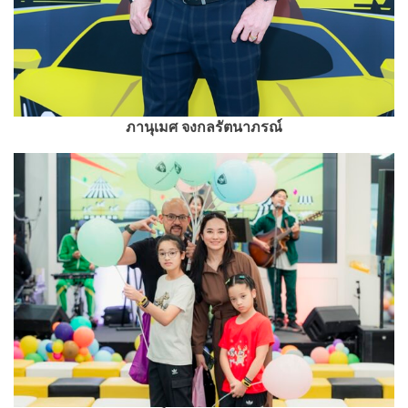
ภานุเมศ จงกลรัตนาภรณ์