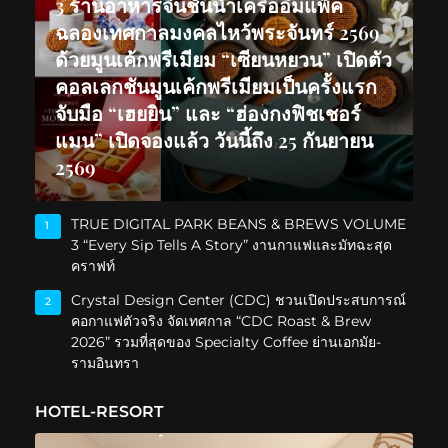
3 ร้านอาหารจีนชั้นนำเครืออิมแพ็ค
ฉลองเทศกาลมงคลไหว้พระจันทร์ 2569
ด้วยมูนเค้กพรีเมียม “เซียนหยวน” เปิดตัว
คอลเลกชันมูนเค้กพรีเมียมเป็นครั้งแรก
จับมือ “เฮยยิน” และ “ฮ่องกงฟิชเชอร์
แมน” เปิดจองแล้ว วันนี้ถึง 25 กันยายน
2569
TRUE DIGITAL PARK BEANS & BREWS VOLUME
1
3 “Every Sip Tells A Story” งานกาแฟและมัทฉะสุด
คราฟท์
Crystal Design Center (CDC) ชวนเปิดประสบการณ์
2
คอกาแฟตัวจริง จัดเทศกาล “CDC Roast & Brew
2026” รวมที่สุดของ Specialty Coffee ย่านเอกมัย-
รามอินทรา
HOTEL-RESORT