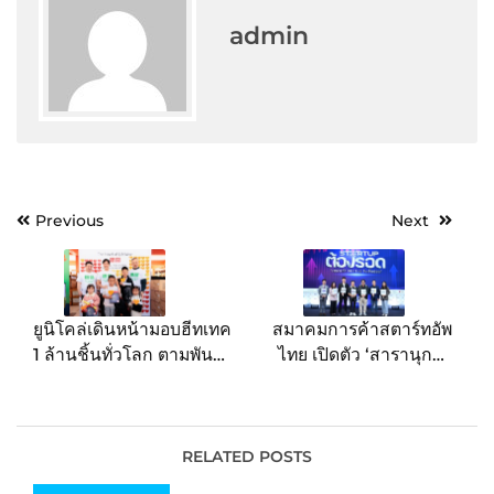
admin
Post
Previous
Next
navigation
ยูนิโคล่เดินหน้ามอบฮีทเทค
สมาคมการค้าสตาร์ทอัพ
1 ล้านชิ้นทั่วโลก ตามพันธ
ไทย เปิดตัว ‘สารานุกรม
กิจ โครงการ “The Heart
ธุรกิจสตาร์ทอัพ’
of LifeWear” แก่ผู้ถูก
แพลตฟอร์มเชื่อมโยงข้อมูล
บังคับให้พลัดถิ่น เด็กๆ ที่
ผู้ประกอบการ เพื่อยกระดับ
ขาดแคลน และผู้ประสบภัย
ธุรกิจสู่ความสำเร็จอย่าง
RELATED POSTS
พิบัติทั่วโลก
ยั่งยืน