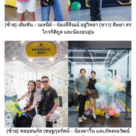
(ซ้าย) เดิมพัน – เมลนีย์ – น้องลีลินณ์ อยู่วิทยา
(ขวา) ดิษยา สร
ไกรกิติกูล และน้องอบอุ่น
(ซ้าย) พลอยนภัส เชษฐกุลรัตน์ – น้องดาวิ้น และภัคคณวัฒน์