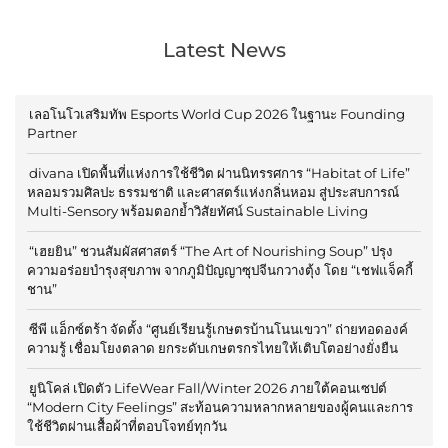
Latest News
เลอโนโวเสริมทัพ Esports World Cup 2026 ในฐานะ Founding
Partner
divana เปิดพื้นที่แห่งการใช้ชีวิต ผ่านนิทรรศการ “Habitat of Life”
หลอมรวมศิลปะ ธรรมชาติ และศาสตร์แห่งกลิ่นหอม สู่ประสบการณ์
Multi-Sensory พร้อมตอกย้ำวิสัยทัศน์ Sustainable Living
“เฮยยิน” ชวนสัมผัสศาสตร์ “The Art of Nourishing Soup” ปรุง
ความอร่อยบำรุงสุขภาพ จากภูมิปัญญาซุปจีนกวางตุ้ง โดย “เชฟแจ็คกี้
ชาน”
ซีพี แอ็กซ์ตร้า จัดตั้ง “ศูนย์เรียนรู้เกษตรบ้านโนนเขวา” ถ่ายทอดองค์
ความรู้ เชื่อมโยงตลาด ยกระดับเกษตรกรไทยให้เติบโตอย่างยั่งยืน
ยูนิโคล่ เปิดตัว LifeWear Fall/Winter 2026 ภายใต้คอนเซปต์
“Modern City Feelings” สะท้อนความหลากหลายของผู้คนและการ
ใช้ชีวิตผ่านเสื้อผ้าที่ตอบโจทย์ทุกวัน