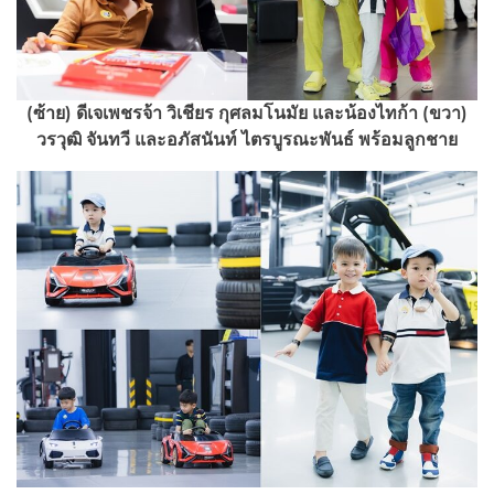
(ซ้าย) ดีเจเพชรจ้า วิเชียร กุศลมโนมัย และน้องไทก้า (ขวา)
วรวุฒิ จันทวี และอภัสนันท์ ไตรบูรณะพันธ์ พร้อมลูกชาย