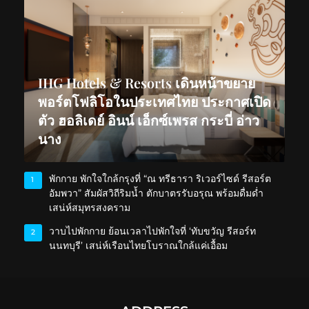
IHG Hotels & Resorts เดินหน้าขยาย
พอร์ตโฟลิโอในประเทศไทย ประกาศเปิด
ตัว ฮอลิเดย์ อินน์ เอ็กซ์เพรส กระบี่ อ่าว
นาง
พักกาย พักใจใกล้กรุงที่ “ณ ทรีธารา ริเวอร์ไซด์ รีสอร์ต
1
อัมพวา” สัมผัสวิถีริมน้ำ ตักบาตรรับอรุณ พร้อมดื่มด่ำ
เสน่ห์สมุทรสงคราม
วาบไปพักกาย ย้อนเวลาไปพักใจที่ ‘ทับขวัญ รีสอร์ท
2
นนทบุรี’ เสน่ห์เรือนไทยโบราณใกล้แค่เอื้อม