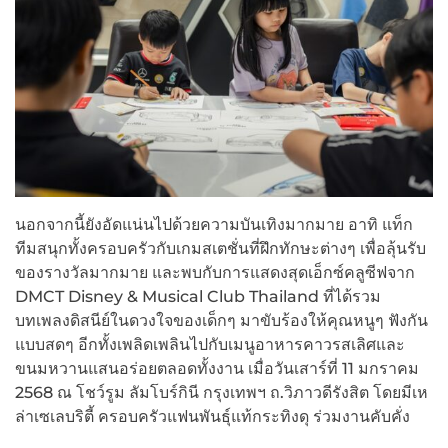
นอกจากนี้ยังอัดแน่นไปด้วยความบันเทิงมากมาย อาทิ แท็ก
ทีมสนุกทั้งครอบครัวกับเกมสเตชั่นที่ฝึกทักษะต่างๆ เพื่อลุ้นรับ
ของรางวัลมากมาย และพบกับการแสดงสุดเอ็กซ์คลูซีฟจาก
DMCT Disney & Musical Club Thailand ที่ได้รวม
บทเพลงดิสนีย์ในดวงใจของเด็กๆ มาขับร้องให้คุณหนูๆ ฟังกัน
แบบสดๆ อีกทั้งเพลิดเพลินไปกับเมนูอาหารคาวรสเลิศและ
ขนมหวานแสนอร่อยตลอดทั้งงาน เมื่อวันเสาร์ที่ 11 มกราคม
2568 ณ โชว์รูม ลัมโบร์กินี กรุงเทพฯ ถ.วิภาวดีรังสิต
โดยมีเห
ล่าเซเลบริตี้ ครอบครัวแฟนพันธุ์แท้กระทิงดุ ร่วมงานคับคั่ง