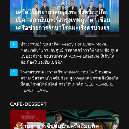
เครือโรงพยาบาลกรุงเทพ จังหวัดภูเก็ต
เปิด “สถาบันมะเร็งกรุงเทพภูเก็ต” เชื่อม
เครือข่ายการรักษาโรคมะเร็งครบวงจร
บำรุงราษฎร์ ชูแนวคิด “Ready For Every Move,
1
Naturally” ยกระดับศูนย์เวชศาสตร์การกีฬาและข้อ ดูแล
แบบองค์รวม ตอบรับเทรนด์ Active Lifestyle ที่เติบโต
ต่อเนื่องในเอเชียแปซิฟิก
โรงพยาบาลพระรามเก้า ฉลองครบรอบ 34 ปี ต่อยอด
2
ความเชี่ยวชาญโรคซับซ้อน สู่การดูแลสุขภาพเชิงป้องกัน
ที่ตอบโจทย์ไลฟ์สไตล์ ภายใต้แนวคิด “SELF-CARE IS
HEALTHCARE”
CAFE-DESSERT
3 ร้านอาหารจีนชั้นนำเครืออิมแพ็ค