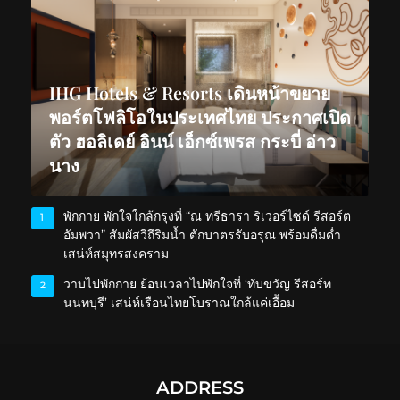
IHG Hotels & Resorts เดินหน้าขยาย
พอร์ตโฟลิโอในประเทศไทย ประกาศเปิด
ตัว ฮอลิเดย์ อินน์ เอ็กซ์เพรส กระบี่ อ่าว
นาง
พักกาย พักใจใกล้กรุงที่ “ณ ทรีธารา ริเวอร์ไซด์ รีสอร์ต
1
อัมพวา” สัมผัสวิถีริมน้ำ ตักบาตรรับอรุณ พร้อมดื่มด่ำ
เสน่ห์สมุทรสงคราม
วาบไปพักกาย ย้อนเวลาไปพักใจที่ ‘ทับขวัญ รีสอร์ท
2
นนทบุรี’ เสน่ห์เรือนไทยโบราณใกล้แค่เอื้อม
ADDRESS