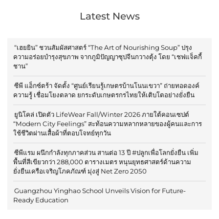
Latest News
“เฮยยิน” ชวนสัมผัสศาสตร์ “The Art of Nourishing Soup” ปรุง
ความอร่อยบำรุงสุขภาพ จากภูมิปัญญาซุปจีนกวางตุ้ง โดย “เชฟแจ็คกี้
ชาน”
ซีพี แอ็กซ์ตร้า จัดตั้ง “ศูนย์เรียนรู้เกษตรบ้านโนนเขวา” ถ่ายทอดองค์
ความรู้ เชื่อมโยงตลาด ยกระดับเกษตรกรไทยให้เติบโตอย่างยั่งยืน
ยูนิโคล่ เปิดตัว LifeWear Fall/Winter 2026 ภายใต้คอนเซปต์
“Modern City Feelings” สะท้อนความหลากหลายของผู้คนและการ
ใช้ชีวิตผ่านเสื้อผ้าที่ตอบโจทย์ทุกวัน
ซีพีแรม ผนึกกำลังทุกภาคส่วน สานต่อ 13 ปี #ปลูกเพื่อโลกยั่งยืน เพิ่ม
พื้นที่สีเขียวกว่า 288,000 ตารางเมตร หนุนยุทธศาสตร์ด้านความ
ยั่งยืนเครือเจริญโภคภัณฑ์ มุ่งสู่ Net Zero 2050
Guangzhou Yinghao School Unveils Vision for Future-
Ready Education