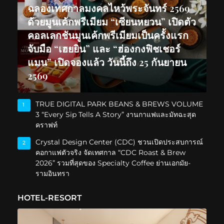
ฉลองเทศกาลมงคลไหว้พระจันทร์ 2569
ด้วยมูนเค้กพรีเมียม “เซียนหยวน” เปิดตัว
คอลเลกชันมูนเค้กพรีเมียมเป็นครั้งแรก
จับมือ “เฮยยิน” และ “ฮ่องกงฟิชเชอร์
แมน” เปิดจองแล้ว วันนี้ถึง 25 กันยายน
2569
TRUE DIGITAL PARK BEANS & BREWS VOLUME
1
3 “Every Sip Tells A Story” งานกาแฟและมัทฉะสุด
คราฟท์
Crystal Design Center (CDC) ชวนเปิดประสบการณ์
2
คอกาแฟตัวจริง จัดเทศกาล “CDC Roast & Brew
2026” รวมที่สุดของ Specialty Coffee ย่านเอกมัย-
รามอินทรา
HOTEL-RESORT