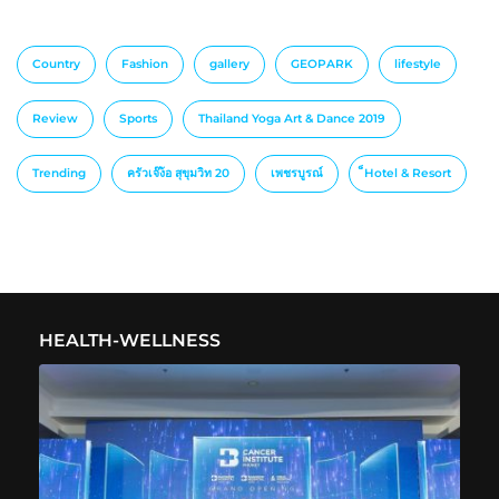
Country
Fashion
gallery
GEOPARK
lifestyle
Review
Sports
Thailand Yoga Art & Dance 2019
Trending
ครัวเจ๊ง้อ สุขุมวิท 20
เพชรบูรณ์
็Hotel & Resort
HEALTH-WELLNESS