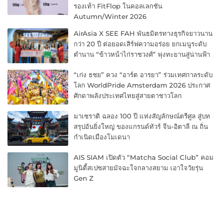
รองเท้า FitFlop ในคอลเลกชัน
Autumn/Winter 2026
AirAsia X SEE FAH พันธมิตรทางธุรกิจยาวนาน
กว่า 20 ปี ต่อยอดเสิร์ฟความอร่อย ยกเมนูระดับ
ตำนาน “ข้าวหน้าไก่ราชวงศ์” พุ่งทะยานสู่น่านฟ้า
“เก่ง ธชย” ควง “อาร์ต อารยา” ร่วมเทศกาลระดับ
โลก WorldPride Amsterdam 2026 ประกาศ
ศักดาพลังประเทศไทยสู่สายตาชาวโลก
มาเซราติ ฉลอง 100 ปี แห่งสัญลักษณ์ตรีศูล สู่บท
สรุปอันยิ่งใหญ่ ของแกรนด์ทัวร์ จีน-อิตาลี ณ ถิ่น
กำเนิดเมืองโมเดนา
AIS SIAM เปิดตัว “Matcha Social Club” คอม
มูนิตี้สเปซสายมัจฉะใจกลางสยาม เอาใจวัยรุ่น
Gen Z