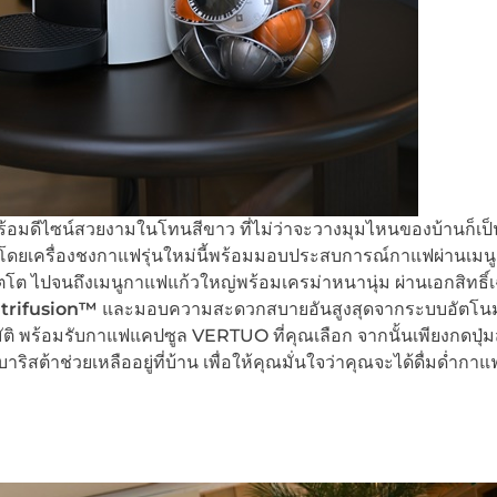
้อมดีไซน์สวยงามในโทนสีขาว ที่ไม่ว่าจะวางมุมไหนของบ้านก็เป็
างดี โดยเครื่องชงกาแฟรุ่นใหม่นี้พร้อมมอบประสบการณ์กาแฟผ่านเม
โต ไปจนถึงเมนูกาแฟแก้วใหญ่พร้อมเครม่าหนานุ่ม ผ่านเอกสิทธิ์เ
trifusion™
และมอบความสะดวกสบายอันสูงสุดจากระบบอัตโนมัต
ัติ พร้อมรับกาแฟแคปซูล VERTUO ที่คุณเลือก จากนั้นเพียงกดปุ่ม
สต้าช่วยเหลืออยู่ที่บ้าน เพื่อให้คุณมั่นใจว่าคุณจะได้ดื่มด่ำกาแ