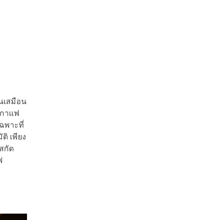
นเสมือน
นูกาแฟ
ฉพาะที่
ิ เพียง
สกัด
ฟ