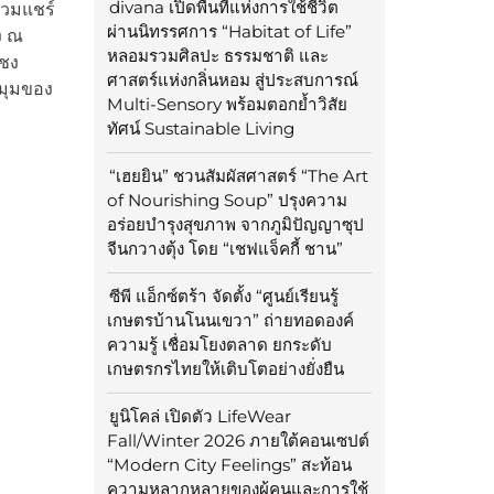
divana เปิดพื้นที่แห่งการใช้ชีวิต
ร่วมแชร์
ผ่านนิทรรศการ “Habitat of Life”
ง ณ
หลอมรวมศิลปะ ธรรมชาติ และ
งชง
ศาสตร์แห่งกลิ่นหอม สู่ประสบการณ์
กมุมของ
Multi-Sensory พร้อมตอกย้ำวิสัย
ทัศน์ Sustainable Living
“เฮยยิน” ชวนสัมผัสศาสตร์ “The Art
of Nourishing Soup” ปรุงความ
อร่อยบำรุงสุขภาพ จากภูมิปัญญาซุป
จีนกวางตุ้ง โดย “เชฟแจ็คกี้ ชาน”
ซีพี แอ็กซ์ตร้า จัดตั้ง “ศูนย์เรียนรู้
เกษตรบ้านโนนเขวา” ถ่ายทอดองค์
ความรู้ เชื่อมโยงตลาด ยกระดับ
เกษตรกรไทยให้เติบโตอย่างยั่งยืน
ยูนิโคล่ เปิดตัว LifeWear
Fall/Winter 2026 ภายใต้คอนเซปต์
“Modern City Feelings” สะท้อน
ความหลากหลายของผู้คนและการใช้