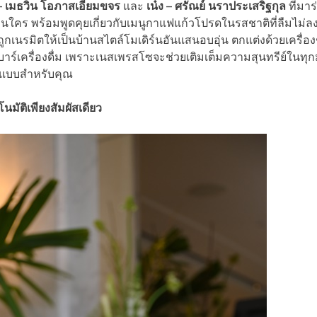
– เมธวิน โอภาสเอี่ยมขจร
และ
เน๋ง – ศรัณย์ นราประเสริฐกุล
ที่มา
นใคร พร้อมพูดคุยเกี่ยวกับเมนูกาแฟแก้วโปรดในรสชาติที่ลืมไม่ล
ูกเนรมิตให้เป็นบ้านสไตล์โมเดิร์นอันแสนอบอุ่น ตกแต่งด้วยเครื่อ
าร์เครื่องดื่ม เพราะเนสเพรสโซจะช่วยเติมเต็มความสุนทรีย์ในทุ
์แบบสำหรับคุณ
มัติเพียงสัมผัสเดียว