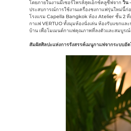
โดยภายในงานมีเซอร์ไพรส์สุดเอ็กซ์คลูซีฟจาก
วิน 
ประสบการณ์การใช้งานเครื่องชงกาแฟรุ่นใหม่นี้ก่อ
โรงแรม Capella Bangkok ห้อง Atelier ชั้น 2 ที่ถ
กาแฟ VERTUO ทั้งมุมห้องนั่งเล่น ห้องรับแขกและบ
บ้าน เพื่อโมเมนต์กาแฟคุณภาพที่ลงตัวและสมบูรณ
สัมผัสศิลปะแห่งการรังสรรค์เมนูกาแฟจากระบบอัตโน