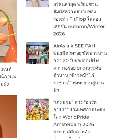
อร์คนล่าสุด พร้อมชวน
สัมผัสความสบายของ
รองเท้า FitFlop ในคอล
เลกชัน Autumn/Winter
2026
AirAsia X SEE FAH
พันธมิตรทางธุรกิจยาวนาน
กว่า 20 ปี ต่อยอดเสิร์ฟ
ความอร่อย ยกเมนูระดับ
แลนด์
ตำนาน “ข้าวหน้าไก่
รณ์กาแฟ
ราชวงศ์” พุ่งทะยานสู่น่าน
มผัส
ฟ้า
“เก่ง ธชย” ควง “อาร์ต
อารยา” ร่วมเทศกาลระดับ
โลก WorldPride
Amsterdam 2026
ประกาศศักดาพลัง