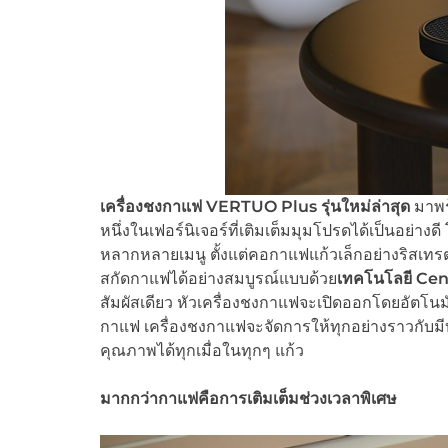
เครื่องชงกาแฟ
VERTUO Plus รุ่นใหม่ล่าสุด
มาพร
หนึ่งในเฟอร์นิเจอร์ที่เติมเต็มมุมโปรดได้เป็นอย่
หลากหลายเมนู ตั้งแต่คอกาแฟแก้วเล็กอย่างริสเทรต
สกัดกาแฟได้อย่างสมบูรณ์แบบด้วย
เทคโนโลยี
Cen
สัมผัสเดียว หัวเครื่องชงกาแฟจะเปิดออกโดยอัตโนม
กาแฟ เครื่องชงกาแฟจะจัดการให้ทุกอย่างราวกับมีบาริ
คุณภาพได้ทุกเมื่อในทุกๆ แก้ว
มากกว่ากาแฟคือการเติมเต็มช่วงเวลาพิเศษ