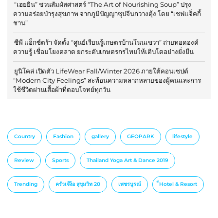
“เฮยยิน” ชวนสัมผัสศาสตร์ “The Art of Nourishing Soup” ปรุง
ความอร่อยบำรุงสุขภาพ จากภูมิปัญญาซุปจีนกวางตุ้ง โดย “เชฟแจ็คกี้
ชาน”
ซีพี แอ็กซ์ตร้า จัดตั้ง “ศูนย์เรียนรู้เกษตรบ้านโนนเขวา” ถ่ายทอดองค์
ความรู้ เชื่อมโยงตลาด ยกระดับเกษตรกรไทยให้เติบโตอย่างยั่งยืน
ยูนิโคล่ เปิดตัว LifeWear Fall/Winter 2026 ภายใต้คอนเซปต์
“Modern City Feelings” สะท้อนความหลากหลายของผู้คนและการ
ใช้ชีวิตผ่านเสื้อผ้าที่ตอบโจทย์ทุกวัน
Country
Fashion
gallery
GEOPARK
lifestyle
Review
Sports
Thailand Yoga Art & Dance 2019
Trending
ครัวเจ๊ง้อ สุขุมวิท 20
เพชรบูรณ์
็Hotel & Resort