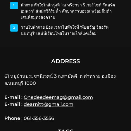
พักกาย พักใจใกล้กรุงที่ “ณ ทรีธารา ริเวอร์ไซด์ รีสอร์ต
1
อัมพวา” สัมผัสวิถีริมน้ำ ตักบาตรรับอรุณ พร้อมดื่มด่ำ
เสน่ห์สมุทรสงคราม
วาบไปพักกาย ย้อนเวลาไปพักใจที่ ‘ทับขวัญ รีสอร์ท
2
นนทบุรี’ เสน่ห์เรือนไทยโบราณใกล้แค่เอื้อม
ADDRESS
61 หมู่บ้านประชานิเวศน์ 3 ถ.สามัคคี ต.ท่าทราย อ.เมือง
จ.นนทบุรี 1000
E-mail :
Onedeedeemag@gmail.com
E-mail :
dearnitt@gmail.com
Phone
: 061-356-3556