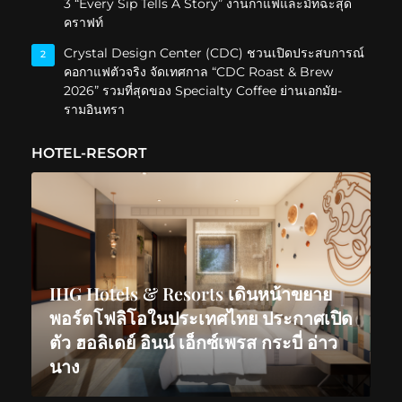
3 “Every Sip Tells A Story” งานกาแฟและมัทฉะสุด
คราฟท์
Crystal Design Center (CDC) ชวนเปิดประสบการณ์
2
คอกาแฟตัวจริง จัดเทศกาล “CDC Roast & Brew
2026” รวมที่สุดของ Specialty Coffee ย่านเอกมัย-
รามอินทรา
HOTEL-RESORT
IHG Hotels & Resorts เดินหน้าขยาย
พอร์ตโฟลิโอในประเทศไทย ประกาศเปิด
ตัว ฮอลิเดย์ อินน์ เอ็กซ์เพรส กระบี่ อ่าว
นาง