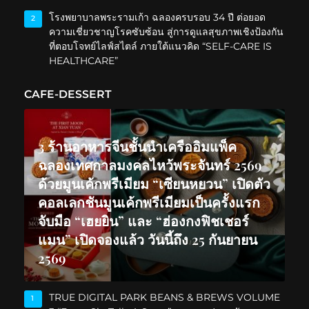
โรงพยาบาลพระรามเก้า ฉลองครบรอบ 34 ปี ต่อยอด
2
ความเชี่ยวชาญโรคซับซ้อน สู่การดูแลสุขภาพเชิงป้องกัน
ที่ตอบโจทย์ไลฟ์สไตล์ ภายใต้แนวคิด “SELF-CARE IS
HEALTHCARE”
CAFE-DESSERT
3 ร้านอาหารจีนชั้นนำเครืออิมแพ็ค
ฉลองเทศกาลมงคลไหว้พระจันทร์ 2569
ด้วยมูนเค้กพรีเมียม “เซียนหยวน” เปิดตัว
คอลเลกชันมูนเค้กพรีเมียมเป็นครั้งแรก
จับมือ “เฮยยิน” และ “ฮ่องกงฟิชเชอร์
แมน” เปิดจองแล้ว วันนี้ถึง 25 กันยายน
2569
TRUE DIGITAL PARK BEANS & BREWS VOLUME
1