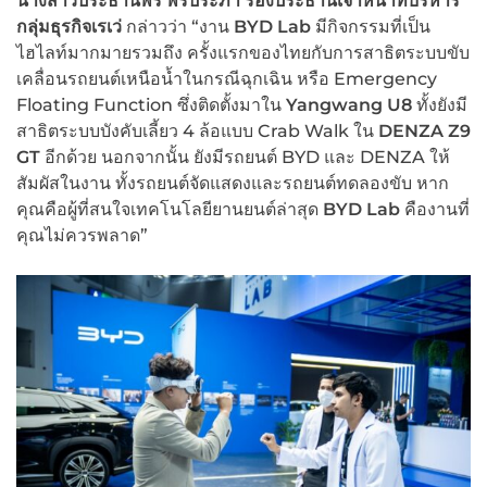
นางสาวประธานพร พรประภา รองประธานเจ้าหน้าที่บริหาร
กลุ่มธุรกิจเรเว่
กล่าวว่า “งาน
BYD Lab
มีกิจกรรมที่เป็น
ไฮไลท์มากมายรวมถึง ครั้งแรกของไทยกับการสาธิตระบบขับ
เคลื่อนรถยนต์เหนือน้ำในกรณีฉุกเฉิน หรือ Emergency
Floating Function ซึ่งติดตั้งมาใน
Yangwang U8
ทั้งยังมี
สาธิตระบบบังคับเลี้ยว 4 ล้อแบบ Crab Walk ใน
DENZA Z9
GT
อีกด้วย นอกจากนั้น ยังมีรถยนต์ BYD และ DENZA ให้
สัมผัสในงาน ทั้งรถยนต์จัดแสดงและรถยนต์ทดลองขับ หาก
คุณคือผู้ที่สนใจเทคโนโลยียานยนต์ล่าสุด
BYD Lab
คืองานที่
คุณไม่ควรพลาด”