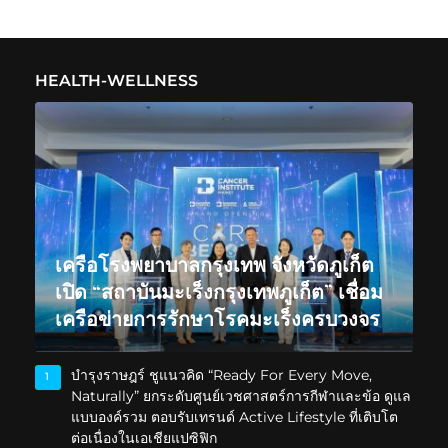
HEALTH-WELLNESS
เครือโรงพยาบาลกรุงเทพ จังหวัดภูเก็ต
เปิด “สถาบันมะเร็งกรุงเทพภูเก็ต” เชื่อม
เครือข่ายการรักษาโรคมะเร็งครบวงจร
บำรุงราษฎร์ ชูแนวคิด “Ready For Every Move,
1
Naturally” ยกระดับศูนย์เวชศาสตร์การกีฬาและข้อ ดูแล
แบบองค์รวม ตอบรับเทรนด์ Active Lifestyle ที่เติบโต
ต่อเนื่องในเอเชียแปซิฟิก