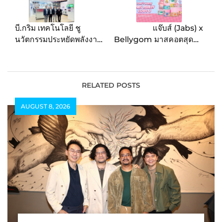
บี.กริม เทคโนโลยี ชู
แจ๊บส์ (Jabs) x
นวัตกรรมประหยัดพลังงาน
Bellygom มาสคอตสุดคิว
ล้ำสมัย ช่วยลดต้นทุนและ
ท์จากเกาหลี พร้อมเดบิวต์
ลดการปล่อยก๊าซคาร์บอน
แพคเกจใหม่ 4 ลายสุดน่า
มุ่งสู่การทำธุรกิจอย่าง
รัก
ยั่งยืน ภายในงาน NOVA
RELATED POSTS
Expo 2025
AUGUST 8, 2026