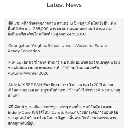
Latest News
ซีพีแรม ผนึกกำลังทุกภาคส่วน สานต่อ 13 ปี #ปลูกเพื่อโลกยั่งยืน เพิ่ม
พื้นที่สีเขียวกว่า 288,000 ตารางเมตร หนุนยุทธศาสตร์ด้านความ
ยั่งยืนเครือเจริญโภคภัณฑ์ มุ่งสู่ Net Zero 2050
Guangzhou Yinghao School Unveils Vision for Future-
Ready Education
FitFlop เปิดตัว ‘น้ำตาล-ทิพนารี’ แบรนด์แอมบาสเดอร์คนล่าสุด พร้อม
ชวนสัมผัสความสบายของรองเท้า FitFlop ในคอลเลกชัน
Autumn/Winter 2026
AirAsia X SEE FAH พันธมิตรทางธุรกิจยาวนานกว่า 20 ปี ต่อยอด
เสิร์ฟความอร่อย ยกเมนูระดับตำนาน “ข้าวหน้าไก่ราชวงศ์” พุ่งทะยานสู่
น่านฟ้า
ดีนี่ ดีลักซ์ ชูแนวคิด Healthy Living ตอกย้ำแชมป์อันดับ 1 ตลาด
Elderly Care ส่งซีรีส์ใหม่ ‘Care & Relax’ ช่วยยกระดับการนอนหลับ
ของทุกคนในบ้าน พร้อมจัดการปัญหากลิ่นตามวัย ด้วยนวัตกรรมสาร
สกัดลูกพลับญี่ปุ่น