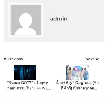
admin
Post
Previous
Next
navigation
“จินยอง GOT7” ปรับลุคห
น้ำแร่ 6ty° Degrees (ซิก
ล่ออันตราย ใน “HI-FIVE
ตี้ ดีกรี) เปิดเกมรุกตลาด
(ไฮ-ไฟว์ โคตรพลังคนอัป
ต่างประเทศ ใช้ THAIFEX
เกรด)” กับบทร้ายสุดท้าทาย
– ANUGA ASIA 2025
ครั้งแรก !!!
เป็นเวทีสู่ภูมิภาครับเทรนด์