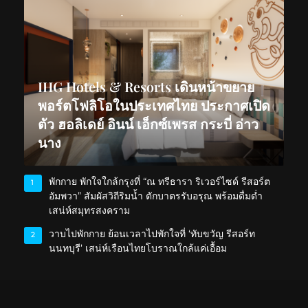
IHG Hotels & Resorts เดินหน้าขยาย
พอร์ตโฟลิโอในประเทศไทย ประกาศเปิด
ตัว ฮอลิเดย์ อินน์ เอ็กซ์เพรส กระบี่ อ่าว
นาง
พักกาย พักใจใกล้กรุงที่ “ณ ทรีธารา ริเวอร์ไซด์ รีสอร์ต
1
อัมพวา” สัมผัสวิถีริมน้ำ ตักบาตรรับอรุณ พร้อมดื่มด่ำ
เสน่ห์สมุทรสงคราม
วาบไปพักกาย ย้อนเวลาไปพักใจที่ ‘ทับขวัญ รีสอร์ท
2
นนทบุรี’ เสน่ห์เรือนไทยโบราณใกล้แค่เอื้อม