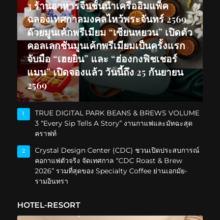
3 ร้านอาหารจีนชั้นนำเครืออิมแพ็ค
ฉลองเทศกาลมงคลไหว้พระจันทร์ 2569
ด้วยมูนเค้กพรีเมียม “เซียนหยวน” เปิดตัว
คอลเลกชันมูนเค้กพรีเมียมเป็นครั้งแรก
จับมือ “เฮยยิน” และ “ฮ่องกงฟิชเชอร์
แมน” เปิดจองแล้ว วันนี้ถึง 25 กันยายน
2569
TRUE DIGITAL PARK BEANS & BREWS VOLUME
1
3 “Every Sip Tells A Story” งานกาแฟและมัทฉะสุด
คราฟท์
Crystal Design Center (CDC) ชวนเปิดประสบการณ์
2
คอกาแฟตัวจริง จัดเทศกาล “CDC Roast & Brew
2026” รวมที่สุดของ Specialty Coffee ย่านเอกมัย-
รามอินทรา
HOTEL-RESORT