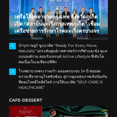
เครือโรงพยาบาลกรุงเทพ จังหวัดภูเก็ต
เปิด “สถาบันมะเร็งกรุงเทพภูเก็ต” เชื่อม
เครือข่ายการรักษาโรคมะเร็งครบวงจร
บำรุงราษฎร์ ชูแนวคิด “Ready For Every Move,
1
Naturally” ยกระดับศูนย์เวชศาสตร์การกีฬาและข้อ ดูแล
แบบองค์รวม ตอบรับเทรนด์ Active Lifestyle ที่เติบโต
ต่อเนื่องในเอเชียแปซิฟิก
โรงพยาบาลพระรามเก้า ฉลองครบรอบ 34 ปี ต่อยอด
2
ความเชี่ยวชาญโรคซับซ้อน สู่การดูแลสุขภาพเชิงป้องกัน
ที่ตอบโจทย์ไลฟ์สไตล์ ภายใต้แนวคิด “SELF-CARE IS
HEALTHCARE”
CAFE-DESSERT