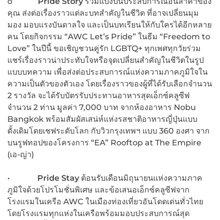
o
Pride Story
ร่วมแบ่งปันประสบการณ์อันล้ำค่าของ
คุณ ส่งต่อเรื่องราวแต่ละบทสำคัญในชีวิต ที่อาจเปลี่ยนมุม
มอง มอบแรงบันดาลใจ และเป็นบทเรียนให้กับใครได้อีกหลาย
คน โดยกิจกรรม “AWC Let’s Pride” ในธีม “Freedom to
Love” ในปีนี้ ขอเชิญชวนคู่รัก LGBTQ+ ทุกเพศทุกวัยร่วม
แชร์เรื่องราวน่าประทับใจหรือจุดเปลี่ยนสำคัญในชีวิตในรูป
แบบบทความ เพื่อส่งต่อประสบการณ์แห่งความภาคภูมิใจใน
ความเป็นตัวของตัวเอง โดยเรื่องราวของผู้ที่ได้รับเลือกจำนวน
2 รางวัล จะได้รับบัตรรับประทานอาหารสุดเอ็กซ์คลูซีฟ
จำนวน 2 ท่าน มูลค่า 7,000 บาท จากห้องอาหาร Nobu
Bangkok พร้อมสัมผัสเสน่ห์แห่งรสชาติอาหารญี่ปุ่นแบบ
ดั้งเดิมโดยเชฟระดับโลก กับวิวกรุงเทพฯ แบบ 360 องศา จาก
บนรูฟทอปของโครงการ “EA” Rooftop at The Empire
(เอ-ญ่า)
•
Pride Stay
ต้อนรับเดือนมิถุนายนแห่งความภาค
ภูมิใจด้วยโปรโมชั่นพิเศษ และข้อเสนอเอ็กซ์คลูซีฟจาก
โรงแรมในเครือ AWC ในเมืองท่องเที่ยวอันโดดเด่นทั่วไทย
โดยโรงแรมทุกแห่งในเครือพร้อมมอบประสบการณ์สุด