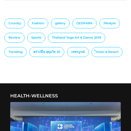
Country
Fashion
gallery
GEOPARK
lifestyle
Review
Sports
Thailand Yoga Art & Dance 2019
Trending
ครัวเจ๊ง้อ สุขุมวิท 20
เพชรบูรณ์
็Hotel & Resort
HEALTH-WELLNESS