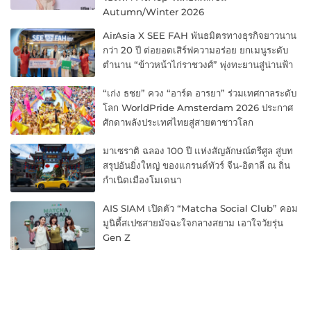
Autumn/Winter 2026
AirAsia X SEE FAH พันธมิตรทางธุรกิจยาวนาน
กว่า 20 ปี ต่อยอดเสิร์ฟความอร่อย ยกเมนูระดับ
ตำนาน “ข้าวหน้าไก่ราชวงศ์” พุ่งทะยานสู่น่านฟ้า
“เก่ง ธชย” ควง “อาร์ต อารยา” ร่วมเทศกาลระดับ
โลก WorldPride Amsterdam 2026 ประกาศ
ศักดาพลังประเทศไทยสู่สายตาชาวโลก
มาเซราติ ฉลอง 100 ปี แห่งสัญลักษณ์ตรีศูล สู่บท
สรุปอันยิ่งใหญ่ ของแกรนด์ทัวร์ จีน-อิตาลี ณ ถิ่น
กำเนิดเมืองโมเดนา
AIS SIAM เปิดตัว “Matcha Social Club” คอม
มูนิตี้สเปซสายมัจฉะใจกลางสยาม เอาใจวัยรุ่น
Gen Z