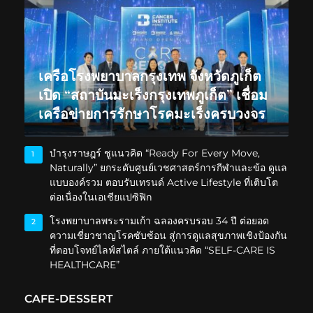
เครือโรงพยาบาลกรุงเทพ จังหวัดภูเก็ต
เปิด “สถาบันมะเร็งกรุงเทพภูเก็ต” เชื่อม
เครือข่ายการรักษาโรคมะเร็งครบวงจร
บำรุงราษฎร์ ชูแนวคิด “Ready For Every Move,
1
Naturally” ยกระดับศูนย์เวชศาสตร์การกีฬาและข้อ ดูแล
แบบองค์รวม ตอบรับเทรนด์ Active Lifestyle ที่เติบโต
ต่อเนื่องในเอเชียแปซิฟิก
โรงพยาบาลพระรามเก้า ฉลองครบรอบ 34 ปี ต่อยอด
2
ความเชี่ยวชาญโรคซับซ้อน สู่การดูแลสุขภาพเชิงป้องกัน
ที่ตอบโจทย์ไลฟ์สไตล์ ภายใต้แนวคิด “SELF-CARE IS
HEALTHCARE”
CAFE-DESSERT