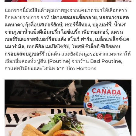
นอกจากนี้ยังมีสินค้าคุณภาพสูงจากแคนาดามาให้เลือกสรร
อีกหลายรายการ อาทิ
ปลาแซลมอนซ็อกอาย, หอยนางรมสด
แคนาดา
, กุ้งล็อบสเตอร์ยักษ์,
เชอร์รี่สีทอง
, บลูเบอร์รี่, น้ำแร่
จากภูเขาน้ำแข็งดีเอ็มเบริ์ก ไอซ์เบริ์ก เพียววอเตอร์, แครน
เบอร์รี่และราสพ์เบอร์รี่อบแห้ง สโนว์ ฟาร์ม, เมล็กแฟล็กซ์
แค
นมาร์ มิล, เทอคีฮิล เมเปิลไซรัป
,
โพสท์ ซีเล็กต์ ซีเรียลอบ
กรอบผสมบลูเบอร์รี่
เป็นต้น และยังมีเมนูอร่อยจากแคนาดาให้
เลือกลิ้มลองทั้ง ปูตีน (Poutine) จากร้าน Bad Poutine,
กาแฟพรีเมียมและโดนัท จาก Tim Hortons