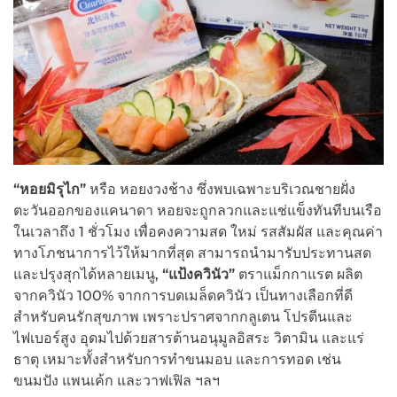
“หอยมิรุไก”
หรือ หอยงวงช้าง ซึ่งพบเฉพาะบริเวณชายฝั่ง
ตะวันออกของแคนาดา หอยจะถูกลวกและแช่แข็งทันทีบนเรือ
ในเวลาถึง 1 ชั่วโมง เพื่อคงความสด ใหม่ รสสัมผัส และคุณค่า
ทางโภชนาการไว้ให้มากที่สุด สามารถนำมารับประทานสด
และปรุงสุกได้หลายเมนู,
“แป้งควินัว”
ตราแม็กกาแรต ผลิต
จากควินัว 100% จากการบดเมล็ดควินัว เป็นทางเลือกที่ดี
สำหรับคนรักสุขภาพ เพราะปราศจากกลูเตน โปรตีนและ
ไฟเบอร์สูง อุดมไปด้วยสารต้านอนุมูลอิสระ วิตามิน และแร่
ธาตุ เหมาะทั้งสำหรับการทำขนมอบ และการทอด เช่น
ขนมปัง แพนเค้ก และวาฟเฟิล ฯลฯ