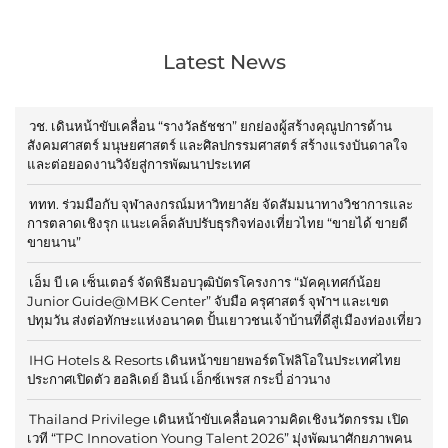
Latest News
วช. เดินหน้าขับเคลื่อน “รางวัลธัชชา” ยกย่องผู้สร้างคุณูปการด้าน
สังคมศาสตร์ มนุษยศาสตร์ และศิลปกรรมศาสตร์ สร้างแรงบันดาลใจ
และต่อยอดงานวิจัยสู่การพัฒนาประเทศ
ททท. ร่วมมือกับ จุฬาลงกรณ์มหาวิทยาลัย จัดสัมมนาทางวิชาการและ
การตลาดเชิงรุก แนะเคล็ดลับปรับธุรกิจท่องเที่ยวไทย “ขายได้ ขายดี
ขายนาน”
เอ็ม บี เค เซ็นเตอร์ จัดพิธีมอบวุฒิบัตรโครงการ “มัคคุเทศก์น้อย
Junior Guide@MBK Center” จับมือ ครุศาสตร์ จุฬาฯ และเขต
ปทุมวัน ส่งต่อทักษะแห่งอนาคต ปั้นเยาวชนเจ้าบ้านที่ดีสู่เมืองท่องเที่ยว
IHG Hotels & Resorts เดินหน้าขยายพอร์ตโฟลิโอในประเทศไทย
ประกาศเปิดตัว ฮอลิเดย์ อินน์ เอ็กซ์เพรส กระบี่ อ่าวนาง
Thailand Privilege เดินหน้าขับเคลื่อนความคิดเชิงนวัตกรรม เปิด
เวที “TPC Innovation Young Talent 2026” มุ่งพัฒนาศักยภาพคน