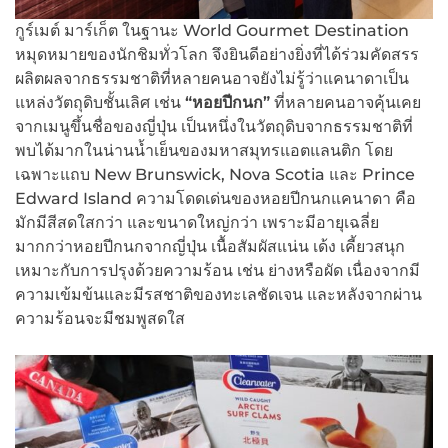
กูร์เมต์ มาร์เก็ต ในฐานะ World Gourmet Destination
หมุดหมายของนักชิมทั่วโลก จึงยินดีอย่างยิ่งที่ได้ร่วมคัดสรร
ผลิตผลจากธรรมชาติที่หลายคนอาจยังไม่รู้ว่าแคนาดาเป็น
แหล่งวัตถุดิบชั้นเลิศ เช่น
“หอยปีกนก”
ที่หลายคนอาจคุ้นเคย
จากเมนูขึ้นชื่อของญี่ปุ่น เป็นหนึ่งในวัตถุดิบจากธรรมชาติที่
พบได้มากในน่านน้ำเย็นของมหาสมุทรแอตแลนติก โดย
เฉพาะแถบ New Brunswick, Nova Scotia และ Prince
Edward Island ความโดดเด่นของหอยปีกนกแคนาดา คือ
มักมีสีสดใสกว่า และขนาดใหญ่กว่า เพราะมีอายุเฉลี่ย
มากกว่าหอยปีกนกจากญี่ปุ่น เนื้อสัมผัสแน่น เด้ง เคี้ยวสนุก
เหมาะกับการปรุงด้วยความร้อน เช่น ย่างหรือผัด เนื่องจากมี
ความเข้มข้นและมีรสชาติของทะเลชัดเจน และหลังจากผ่าน
ความร้อนจะมีชมพูสดใส