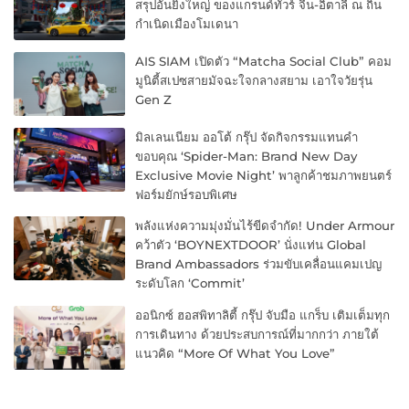
สรุปอันยิ่งใหญ่ ของแกรนด์ทัวร์ จีน-อิตาลี ณ ถิ่น
กำเนิดเมืองโมเดนา
AIS SIAM เปิดตัว “Matcha Social Club” คอม
มูนิตี้สเปซสายมัจฉะใจกลางสยาม เอาใจวัยรุ่น
Gen Z
มิลเลนเนียม ออโต้ กรุ๊ป จัดกิจกรรมแทนคำ
ขอบคุณ ‘Spider-Man: Brand New Day
Exclusive Movie Night’ พาลูกค้าชมภาพยนตร์
ฟอร์มยักษ์รอบพิเศษ
พลังแห่งความมุ่งมั่นไร้ขีดจำกัด! Under Armour
คว้าตัว ‘BOYNEXTDOOR’ นั่งแท่น Global
Brand Ambassadors ร่วมขับเคลื่อนแคมเปญ
ระดับโลก ‘Commit’
ออนิกซ์ ฮอสพิทาลิตี้ กรุ๊ป จับมือ แกร็บ เติมเต็มทุก
การเดินทาง ด้วยประสบการณ์ที่มากกว่า ภายใต้
แนวคิด “More Of What You Love”