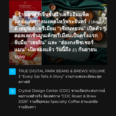
3 ร้านอาหารจีนชั้นนำเครืออิมแพ็ค
ฉลองเทศกาลมงคลไหว้พระจันทร์ 2569
ด้วยมูนเค้กพรีเมียม “เซียนหยวน” เปิดตัว
คอลเลกชันมูนเค้กพรีเมียมเป็นครั้งแรก
จับมือ “เฮยยิน” และ “ฮ่องกงฟิชเชอร์
แมน” เปิดจองแล้ว วันนี้ถึง 25 กันยายน
2569
TRUE DIGITAL PARK BEANS & BREWS VOLUME
1
3 “Every Sip Tells A Story” งานกาแฟและมัทฉะสุด
คราฟท์
Crystal Design Center (CDC) ชวนเปิดประสบการณ์
2
คอกาแฟตัวจริง จัดเทศกาล “CDC Roast & Brew
2026” รวมที่สุดของ Specialty Coffee ย่านเอกมัย-
รามอินทรา