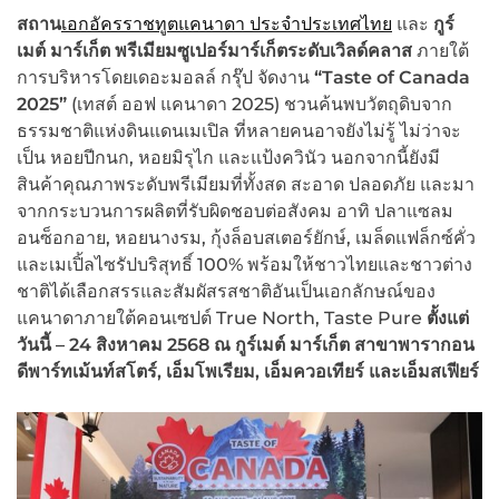
สถาน
เอกอัครราชทูตแคนาดา ประจำประเทศไทย
และ
กูร์
เมต์ มาร์เก็ต พรีเมียมซูเปอร์มาร์เก็ตระดับเวิลด์คลาส
ภายใต้
การบริหารโดยเดอะมอลล์ กรุ๊ป จัดงาน
“
Taste of Canada
2025”
(เทสต์ ออฟ แคนาดา 2025) ชวนค้นพบวัตถุดิบจาก
ธรรมชาติแห่งดินแดนเมเปิล ที่หลายคนอาจยังไม่รู้ ไม่ว่าจะ
เป็น หอยปีกนก, หอยมิรุไก และแป้งควินัว นอกจากนี้ยังมี
สินค้าคุณภาพระดับพรีเมียมที่ทั้งสด สะอาด ปลอดภัย และมา
จากกระบวนการผลิตที่รับผิดชอบต่อสังคม อาทิ ปลาแซลม
อนซ็อกอาย, หอยนางรม, กุ้งล็อบสเตอร์ยักษ์, เมล็ดแฟล็กซ์คั่ว
และเมเปิ้ลไซรัปบริสุทธิ์ 100% พร้อมให้ชาวไทยและชาวต่าง
ชาติได้เลือกสรรและสัมผัสรสชาติอันเป็นเอกลักษณ์ของ
แคนาดาภายใต้คอนเซปต์ True North, Taste Pure
ตั้งแต่
วันนี้ – 24 สิงหาคม 2568 ณ กูร์เมต์ มาร์เก็ต สาขาพารากอน
ดีพาร์ทเม้นท์สโตร์
,
เอ็มโพเรียม, เอ็มควอเทียร์
และเอ็มสเฟียร์