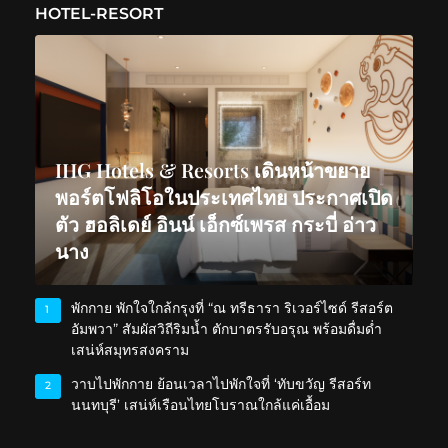
HOTEL-RESORT
IHG Hotels & Resorts เดินหน้าขยาย
พอร์ตโฟลิโอในประเทศไทย ประกาศเปิด
ตัว ฮอลิเดย์ อินน์ เอ็กซ์เพรส กระบี่ อ่าว
นาง
พักกาย พักใจใกล้กรุงที่ “ณ ทรีธารา ริเวอร์ไซด์ รีสอร์ต
1
อัมพวา” สัมผัสวิถีริมน้ำ ตักบาตรรับอรุณ พร้อมดื่มด่ำ
เสน่ห์สมุทรสงคราม
วาบไปพักกาย ย้อนเวลาไปพักใจที่ ‘ทับขวัญ รีสอร์ท
2
นนทบุรี’ เสน่ห์เรือนไทยโบราณใกล้แค่เอื้อม