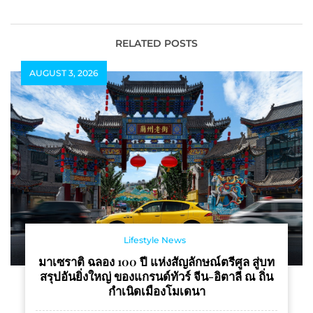
อัจฉริยะที่ทำงานร่วมกับ
ผ่านกระทรวงพาณิชย์
CDP มอบประสบการณ์
เหนือระดับ ในงาน
RELATED POSTS
Seminar แห่งปี
AUGUST 3, 2026
Lifestyle News
มาเซราติ ฉลอง 100 ปี แห่งสัญลักษณ์ตรีศูล สู่บท
สรุปอันยิ่งใหญ่ ของแกรนด์ทัวร์ จีน-อิตาลี ณ ถิ่น
กำเนิดเมืองโมเดนา