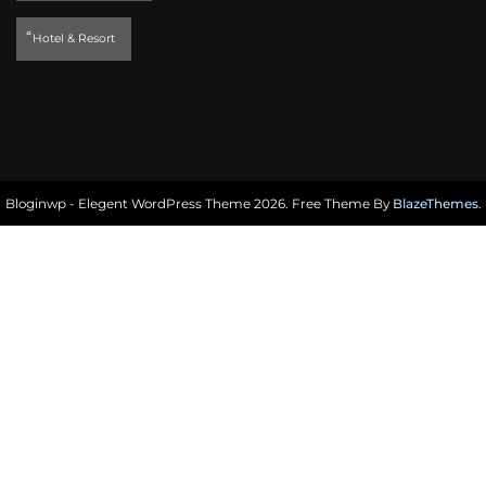
็Hotel & Resort
Bloginwp - Elegent WordPress Theme 2026. Free Theme By
BlazeThemes
.