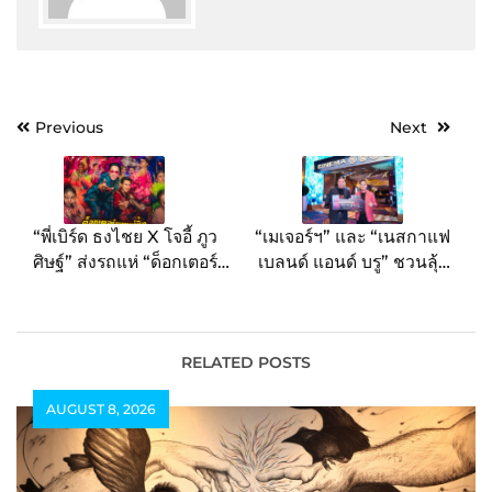
Post
Previous
Next
navigation
“พี่เบิร์ด ธงไชย X โจอี้ ภูว
“เมเจอร์ฯ” และ “เนสกาแฟ
ศิษฐ์” ส่งรถแห่ “ด็อกเตอร์
เบลนด์ แอนด์ บรู” ชวนลุ้น
แดนซ์ซิ่ง” เคลื่อนขบวน
บินฟรี….แบบหลอนสุดขีด!
เสิร์ฟความม่วนทั่วกรุง
สู่ “บ้านผีสิงธี่หยด”
Universal Studios
สิงคโปร์
RELATED POSTS
AUGUST 8, 2026