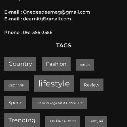
E-mail :
Onedeedeemag@gmail.com
E-mail :
dearnitt@gmail.com
Phone
: 061-356-3556
TAGS
Country
Fashion
gallery
lifestyle
Review
GEOPARK
Sports
Thailand Yoga Art & Dance 2019
Trending
ครัวเจ๊ง้อ สุขุมวิท 20
เพชรบูรณ์