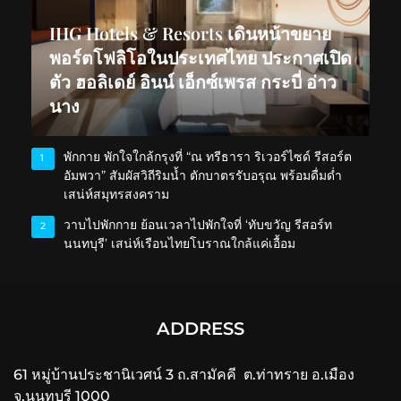
IHG Hotels & Resorts เดินหน้าขยาย
พอร์ตโฟลิโอในประเทศไทย ประกาศเปิด
ตัว ฮอลิเดย์ อินน์ เอ็กซ์เพรส กระบี่ อ่าว
นาง
พักกาย พักใจใกล้กรุงที่ “ณ ทรีธารา ริเวอร์ไซด์ รีสอร์ต
1
อัมพวา” สัมผัสวิถีริมน้ำ ตักบาตรรับอรุณ พร้อมดื่มด่ำ
เสน่ห์สมุทรสงคราม
วาบไปพักกาย ย้อนเวลาไปพักใจที่ ‘ทับขวัญ รีสอร์ท
2
นนทบุรี’ เสน่ห์เรือนไทยโบราณใกล้แค่เอื้อม
ADDRESS
61 หมู่บ้านประชานิเวศน์ 3 ถ.สามัคคี ต.ท่าทราย อ.เมือง
จ.นนทบุรี 1000