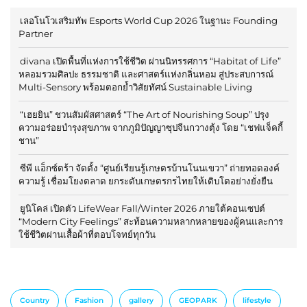
เลอโนโวเสริมทัพ Esports World Cup 2026 ในฐานะ Founding
Partner
divana เปิดพื้นที่แห่งการใช้ชีวิต ผ่านนิทรรศการ “Habitat of Life”
หลอมรวมศิลปะ ธรรมชาติ และศาสตร์แห่งกลิ่นหอม สู่ประสบการณ์
Multi-Sensory พร้อมตอกย้ำวิสัยทัศน์ Sustainable Living
“เฮยยิน” ชวนสัมผัสศาสตร์ “The Art of Nourishing Soup” ปรุง
ความอร่อยบำรุงสุขภาพ จากภูมิปัญญาซุปจีนกวางตุ้ง โดย “เชฟแจ็คกี้
ชาน”
ซีพี แอ็กซ์ตร้า จัดตั้ง “ศูนย์เรียนรู้เกษตรบ้านโนนเขวา” ถ่ายทอดองค์
ความรู้ เชื่อมโยงตลาด ยกระดับเกษตรกรไทยให้เติบโตอย่างยั่งยืน
ยูนิโคล่ เปิดตัว LifeWear Fall/Winter 2026 ภายใต้คอนเซปต์
“Modern City Feelings” สะท้อนความหลากหลายของผู้คนและการ
ใช้ชีวิตผ่านเสื้อผ้าที่ตอบโจทย์ทุกวัน
Country
Fashion
gallery
GEOPARK
lifestyle