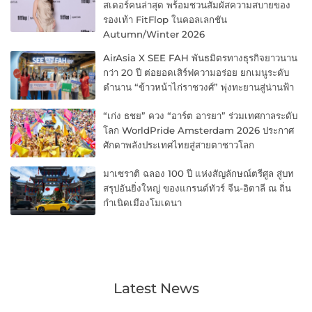
สเดอร์คนล่าสุด พร้อมชวนสัมผัสความสบายของ
รองเท้า FitFlop ในคอลเลกชัน
Autumn/Winter 2026
AirAsia X SEE FAH พันธมิตรทางธุรกิจยาวนาน
กว่า 20 ปี ต่อยอดเสิร์ฟความอร่อย ยกเมนูระดับ
ตำนาน “ข้าวหน้าไก่ราชวงศ์” พุ่งทะยานสู่น่านฟ้า
“เก่ง ธชย” ควง “อาร์ต อารยา” ร่วมเทศกาลระดับ
โลก WorldPride Amsterdam 2026 ประกาศ
ศักดาพลังประเทศไทยสู่สายตาชาวโลก
มาเซราติ ฉลอง 100 ปี แห่งสัญลักษณ์ตรีศูล สู่บท
สรุปอันยิ่งใหญ่ ของแกรนด์ทัวร์ จีน-อิตาลี ณ ถิ่น
กำเนิดเมืองโมเดนา
Latest News