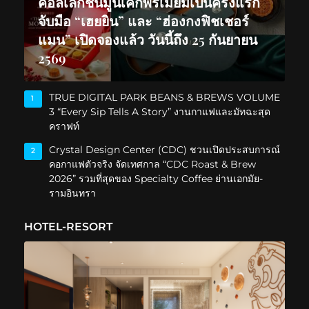
คอลเลกชันมูนเค้กพรีเมียมเป็นครั้งแรก
จับมือ “เฮยยิน” และ “ฮ่องกงฟิชเชอร์
แมน” เปิดจองแล้ว วันนี้ถึง 25 กันยายน
2569
TRUE DIGITAL PARK BEANS & BREWS VOLUME
1
3 “Every Sip Tells A Story” งานกาแฟและมัทฉะสุด
คราฟท์
Crystal Design Center (CDC) ชวนเปิดประสบการณ์
2
คอกาแฟตัวจริง จัดเทศกาล “CDC Roast & Brew
2026” รวมที่สุดของ Specialty Coffee ย่านเอกมัย-
รามอินทรา
HOTEL-RESORT