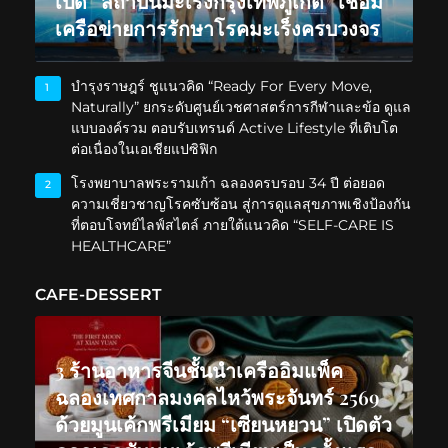
เปิด “สถาบันมะเร็งกรุงเทพภูเก็ต” เชื่อม
เครือข่ายการรักษาโรคมะเร็งครบวงจร
บำรุงราษฎร์ ชูแนวคิด “Ready For Every Move,
1
Naturally” ยกระดับศูนย์เวชศาสตร์การกีฬาและข้อ ดูแล
แบบองค์รวม ตอบรับเทรนด์ Active Lifestyle ที่เติบโต
ต่อเนื่องในเอเชียแปซิฟิก
โรงพยาบาลพระรามเก้า ฉลองครบรอบ 34 ปี ต่อยอด
2
ความเชี่ยวชาญโรคซับซ้อน สู่การดูแลสุขภาพเชิงป้องกัน
ที่ตอบโจทย์ไลฟ์สไตล์ ภายใต้แนวคิด “SELF-CARE IS
HEALTHCARE”
CAFE-DESSERT
3 ร้านอาหารจีนชั้นนำเครืออิมแพ็ค
ฉลองเทศกาลมงคลไหว้พระจันทร์ 2569
ด้วยมูนเค้กพรีเมียม “เซียนหยวน” เปิดตัว